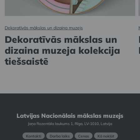
Dekoratīvās mākslas un dizaina muzejs
Dekoratīvās mākslas un
dizaina muzeja kolekcija
tiešsaistē
Latvijas Nacionālais mākslas muzejs
Jaņa Rozentāla laukums 1, Rīga, LV-1010, Latvija
Kontakti
Darba laiks
Cenas
Kā nokļūt