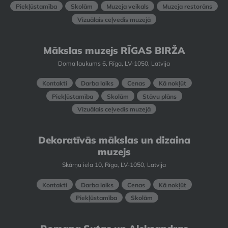
Piekļūstamība
Skolām
Muzeja veikals
Muzeja restorāns
Vizuālais ceļvedis muzejā
Mākslas muzejs RĪGAS BIRŽA
Doma laukums 6, Rīga, LV-1050, Latvija
Kontakti
Darba laiks
Cenas
Kā nokļūt
Piekļūstamība
Skolām
Stāvu plāns
Vizuālais ceļvedis muzejā
Dekoratīvās mākslas un dizaina
muzejs
Skārņu iela 10, Rīga, LV-1050, Latvija
Kontakti
Darba laiks
Cenas
Kā nokļūt
Piekļūstamība
Skolām