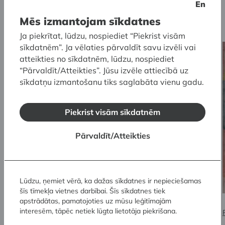
En
memoriālā kolekcija
Mēs izmantojam sīkdatnes
Ja piekrītat, lūdzu, nospiediet “Piekrist visām
sīkdatnēm”. Ja vēlaties pārvaldīt savu izvēli vai
atteikties no sīkdatnēm, lūdzu, nospiediet
“Pārvaldīt/Atteikties”. Jūsu izvēle attiecībā uz
sīkdatņu izmantošanu tiks saglabāta vienu gadu.
Piekrist visām sīkdatnēm
Pārvaldīt/Atteikties
Lūdzu, ņemiet vērā, ka dažas sīkdatnes ir nepieciešamas
šīs tīmekļa vietnes darbībai. Šīs sīkdatnes tiek
apstrādātas, pamatojoties uz mūsu leģitīmajām
interesēm, tāpēc netiek lūgta lietotāja piekrišana.
Romana Sutas un Aleksandras Beļcovas muzejs