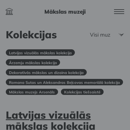
Mākslas muzeji
Kolekcijas
Latvijas vizuālās mākslas kolekcija
Ārzemju mākslas kolekcija
Dekoratīvās mākslas un dizaina kolekcija
Romana Sutas un Aleksandras Beļcovas memoriālā kolekcija
Mākslas muzejs Arsenāls
Kolekcijas tiešsaistē
Latvijas vizuālās
mākslas kolekcija