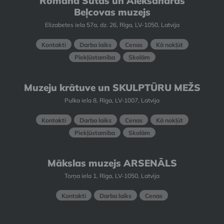
Romana Sutas un Aleksandras
Beļcovas muzejs
Elizabetes iela 57a, dz. 26, Rīga, LV-1050, Latvija
Kontakti
Darba laiks
Cenas
Kā nokļūt
Piekļūstamība
Skolām
Muzeju krātuve un SKULPTŪRU MEŽS
Pulka iela 8, Rīga, LV-1007, Latvija
Kontakti
Darba laiks
Cenas
Kā nokļūt
Piekļūstamība
Skolām
Mākslas muzejs ARSENĀLS
Torņa iela 1, Rīga, LV-1050, Latvija
Kontakti
Darba laiks
Cenas