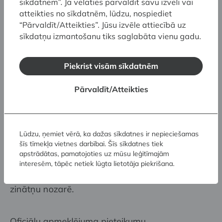
Publicējot pētījumu, aicinām lietot
sīkdatnēm”. Ja vēlaties pārvaldīt savu izvēli vai
atsauci:
Latvijas Nacionālā mākslas muzeja
atteikties no sīkdatnēm, lūdzu, nospiediet
“Pārvaldīt/Atteikties”. Jūsu izvēle attiecībā uz
kolekcija.
sīkdatņu izmantošanu tiks saglabāta vienu gadu.
Būsim pateicīgi, ja pēc pētījuma pabeigšanas
Piekrist visām sīkdatnēm
iesniegsiet darba eksemplāru vai tā digitālo
kopiju LNMM bibliotēkai.
Pārvaldīt/Atteikties
Krājuma apmeklējums grupās
Lūdzu, ņemiet vērā, ka dažas sīkdatnes ir nepieciešamas
Piekļuve LNMM krājuma telpām studiju nolūkos ir
šīs tīmekļa vietnes darbībai. Šīs sīkdatnes tiek
paredzēta tikai augstskolu studentiem, kuri
apstrādātas, pamatojoties uz mūsu leģitīmajām
specializējas mākslas vēsturē, kultūras
interesēm, tāpēc netiek lūgta lietotāja piekrišana.
mantojuma, restaurācijā vai citā humanitāro
zinātņu nozarē.
Oficiālu apmeklējuma pieteikumu