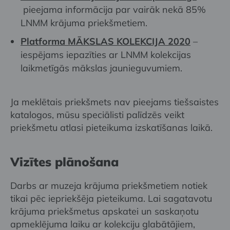
pieejama informācija par vairāk nekā 85%
LNMM krājuma priekšmetiem.
Platforma MĀKSLAS KOLEKCIJA 2020
–
iespējams iepazīties ar LNMM kolekcijas
laikmetīgās mākslas jaunieguvumiem.
Ja meklētais priekšmets nav pieejams tiešsaistes
katalogos, mūsu speciālisti palīdzēs veikt
priekšmetu atlasi pieteikuma izskatīšanas laikā.
Vizītes plānošana
Darbs ar muzeja krājuma priekšmetiem notiek
tikai pēc iepriekšēja pieteikuma. Lai sagatavotu
krājuma priekšmetus apskatei un saskaņotu
apmeklējuma laiku ar kolekciju glabātājiem,