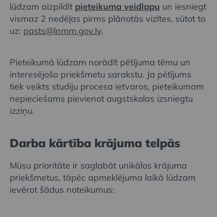
lūdzam aizpildīt
pieteikuma veidlapu
un iesniegt
vismaz 2 nedēļas pirms plānotās vizītes, sūtot to
uz:
pasts@lnmm.gov.lv
.
Pieteikumā lūdzam norādīt pētījuma tēmu un
interesējošo priekšmetu sarakstu. Ja pētījums
tiek veikts studiju procesa ietvaros, pieteikumam
nepieciešams pievienot augstskolas izsniegtu
izziņu.
Darba kārtība krājuma telpās
Mūsu prioritāte ir saglabāt unikālos krājuma
priekšmetus, tāpēc apmeklējuma laikā lūdzam
ievērot šādus noteikumus: