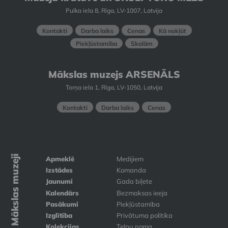
Pulka iela 8, Rīga, LV-1007, Latvija
Kontakti
Darba laiks
Cenas
Kā nokļūt
Piekļūstamība
Skolām
Mākslas muzejs ARSENĀLS
Torņa iela 1, Rīga, LV-1050, Latvija
Kontakti
Darba laiks
Cenas
Mākslas muzeji
Apmeklē
Medijiem
Izstādes
Komanda
Jaunumi
Gada biļete
Kalendārs
Bezmaksas ieeja
Pasākumi
Piekļūstamība
Izglītība
Privātuma politika
Kolekcijas
Telpu noma