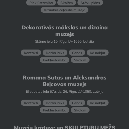
Piekļūstamība
Skolām
Stāvu plāns
Vizuālais ceļvedis muzejā
Dekoratīvās mākslas un dizaina
muzejs
Skārņu iela 10, Rīga, LV-1050, Latvija
Kontakti
Darba laiks
Cenas
Kā nokļūt
Piekļūstamība
Skolām
Romana Sutas un Aleksandras
Beļcovas muzejs
Elizabetes iela 57a, dz. 26, Rīga, LV-1050, Latvija
Kontakti
Darba laiks
Cenas
Kā nokļūt
Piekļūstamība
Skolām
Muzeju krātuve un SKULPTŪRU MEŽS