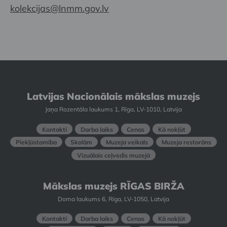
kolekcijas@lnmm.gov.lv
Latvijas Nacionālais mākslas muzejs
Jaņa Rozentāla laukums 1, Rīga, LV-1010, Latvija
Kontakti
Darba laiks
Cenas
Kā nokļūt
Piekļūstamība
Skolām
Muzeja veikals
Muzeja restorāns
Vizuālais ceļvedis muzejā
Mākslas muzejs RĪGAS BIRŽA
Doma laukums 6, Rīga, LV-1050, Latvija
Kontakti
Darba laiks
Cenas
Kā nokļūt