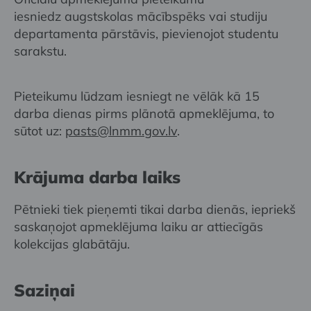
iesniedz augstskolas mācībspēks vai studiju
departamenta pārstāvis, pievienojot studentu
sarakstu.
Pieteikumu lūdzam iesniegt ne vēlāk kā 15
darba dienas pirms plānotā apmeklējuma, to
sūtot uz:
pasts@lnmm.gov.lv
.
Krājuma darba laiks
Pētnieki tiek pieņemti tikai darba dienās, iepriekš
saskaņojot apmeklējuma laiku ar attiecīgās
kolekcijas glabātāju.
Saziņai