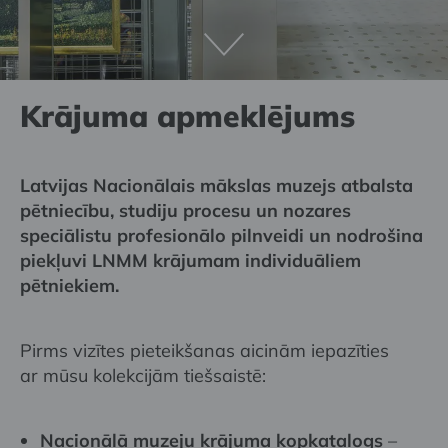
Krājuma apmeklējums
Latvijas Nacionālais mākslas muzejs atbalsta
pētniecību, studiju procesu un nozares
speciālistu profesionālo pilnveidi un nodrošina
piekļuvi LNMM krājumam individuāliem
pētniekiem.
Pirms vizītes pieteikšanas aicinām iepazīties
ar mūsu kolekcijām tiešsaistē:
Nacionālā muzeju krājuma kopkatalogs
–