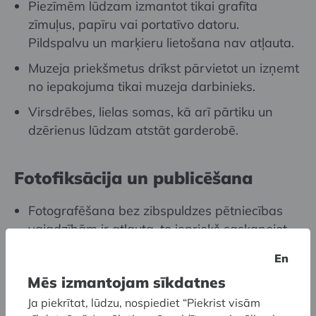
Piezīmēm lūdzam izmantot tikai grafīta
zīmuļus, papīru vai portatīvo datoru.
Pildspalvu un marķieru lietošana nav atļauta.
Muzeja priekšmetus drīkst pārvietot un izņemt
no iepakojuma tikai muzeja darbinieks.
Virsdrēbes, lielas somas, kā arī pārtiku un
dzērienus lūdzam atstāt garderobē.
Fotofiksācija un publicēšana
Fotografēšana bez zibspuldzes pētniecības
vajadzībām ir atļauta, to iepriekš saskaņojot
ar kolekcijas glabātāju.
En
Attēlu publicēšana iepriekš rakstiski jāsaskaņo
Mēs izmantojam sīkdatnes
ar muzeju.
Ja piekrītat, lūdzu, nospiediet “Piekrist visām