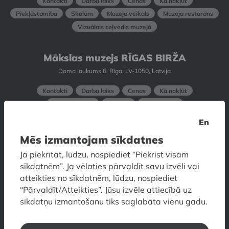
Kontakti
Darba laiks
Cenas
Kā nokļūt
Piekļūstamība
Skolām
Muzeja veikals
Muzeja restorāns
Vizuālais ceļvedis muzejā
Mākslas muzejs RĪGAS BIRŽA
Doma laukums 6, Rīga, LV-1050, Latvija
Kontakti
Darba laiks
Cenas
Kā nokļūt
Piekļūstamība
Skolām
Stāvu plāns
Vizuālais ceļvedis muzejā
En
Mēs izmantojam sīkdatnes
Dekoratīvās mākslas un dizaina
Ja piekrītat, lūdzu, nospiediet “Piekrist visām
muzejs
sīkdatnēm”. Ja vēlaties pārvaldīt savu izvēli vai
Skārņu iela 10, Rīga, LV-1050, Latvija
atteikties no sīkdatnēm, lūdzu, nospiediet
“Pārvaldīt/Atteikties”. Jūsu izvēle attiecībā uz
Kontakti
Darba laiks
Cenas
Kā nokļūt
sīkdatņu izmantošanu tiks saglabāta vienu gadu.
Piekļūstamība
Skolām