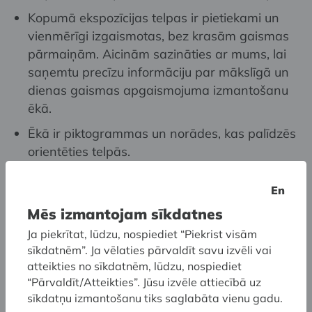
Kopumā ekspozīcijas telpas ir pietiekami un
vienmērīgi izgaismotas, bez krasām gaismas
pārmaiņām. Aicinām sazināties ar mums, lai
saņemtu precīzu informāciju par mākslīgā un
dienas gaismas apgaismojuma izmantošanu
ēkā.
Ēkā ir piktogrammas un norādes, kas palīdzēs
orientēties telpās.
En
Pakalpojumu piekļūstamība
Mēs izmantojam sīkdatnes
Ekspozīcija apskatāma bezmaksas.
Ja piekrītat, lūdzu, nospiediet “Piekrist visām
Informāciju par papildus piedāvājuma
cenām
.
sīkdatnēm”. Ja vēlaties pārvaldīt savu izvēli vai
atteikties no sīkdatnēm, lūdzu, nospiediet
“Pārvaldīt/Atteikties”. Jūsu izvēle attiecībā uz
Noderīga informācija
sīkdatņu izmantošanu tiks saglabāta vienu gadu.