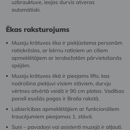
uzbrauktuve, ieejas durvis atveras
automātiski.
Ēkas raksturojums
Muzeju krātuves ēka ir piekļūstama personām
ratiņkrēslos, ar bērnu ratiņiem un citiem
apmeklētājiem ar ierobežotām pārvietošanās
spējām.
Muzeju krātuves ēkā ir pieejams lifts, kas
nodrošina piekļuvi visiem stāviem, durvju
vērtnes atvērtā veidā ir 90 cm platas. Vadības
panelī esošās pogas ir Braila rakstā.
Labierīcības apmeklētājiem ar funkcionāliem
traucējumiem pieejamas 1. stāvā.
Suņi – pavadoņi vai asistenti muzejā ir atļauti.