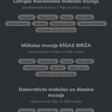
Latvijas Nacionālais mākslas muzejs
Jaņa Rozentāla laukums 1, Rīga, LV-1010, Latvija
Kontakti
Darba laiks
Cenas
Kā nokļūt
Piekļūstamība
Skolām
Muzeja veikals
Muzeja restorāns
Vizuālais ceļvedis muzejā
Mākslas muzejs RĪGAS BIRŽA
Doma laukums 6, Rīga, LV-1050, Latvija
Kontakti
Darba laiks
Cenas
Kā nokļūt
Piekļūstamība
Skolām
Stāvu plāns
Vizuālais ceļvedis muzejā
Dekoratīvās mākslas un dizaina
muzejs
Skārņu iela 10, Rīga, LV-1050, Latvija
Kontakti
Darba laiks
Cenas
Kā nokļūt