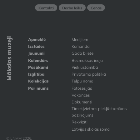
Kontakti
Darba laiks
Cenas
Mākslas muzeji
Apmeklē
Medijiem
Izstādes
Komanda
Jaunumi
Gada biļete
Kalendārs
Bezmaksas ieeja
Pasākumi
Piekļūstamība
Izglītība
Privātuma politika
Kolekcijas
Telpu noma
Par mums
Fotosesijas
Vakances
Dokumenti
Tīmekļvietnes piekļūstamības
paziņojums
Rekvizīti
Latvijas skolas soma
© LNMM 2026.