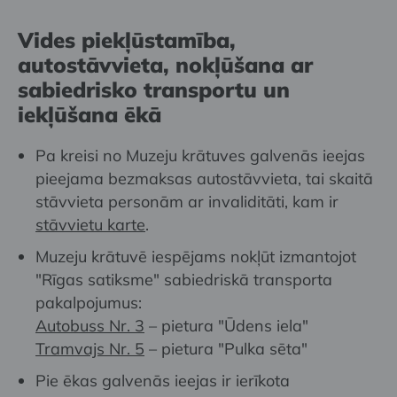
Vides piekļūstamība,
autostāvvieta, nokļūšana ar
sabiedrisko transportu un
iekļūšana ēkā
Pa kreisi no Muzeju krātuves galvenās ieejas
pieejama bezmaksas autostāvvieta, tai skaitā
stāvvieta personām ar invaliditāti, kam ir
stāvvietu karte
.
Muzeju krātuvē iespējams nokļūt izmantojot
"Rīgas satiksme" sabiedriskā transporta
pakalpojumus:
Autobuss Nr. 3
– pietura "Ūdens iela"
Tramvajs Nr. 5
– pietura "Pulka sēta"
Pie ēkas galvenās ieejas ir ierīkota