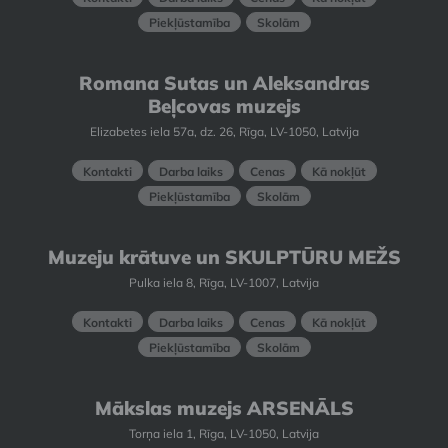
Piekļūstamība
Skolām
Romana Sutas un Aleksandras
Beļcovas muzejs
Elizabetes iela 57a, dz. 26, Rīga, LV-1050, Latvija
Kontakti
Darba laiks
Cenas
Kā nokļūt
Piekļūstamība
Skolām
Muzeju krātuve un SKULPTŪRU MEŽS
Pulka iela 8, Rīga, LV-1007, Latvija
Kontakti
Darba laiks
Cenas
Kā nokļūt
Piekļūstamība
Skolām
Mākslas muzejs ARSENĀLS
Torņa iela 1, Rīga, LV-1050, Latvija