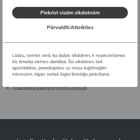
Apmeklētājiem ar velosipēdiem: velosipēdu
Piekrist visām sīkdatnēm
stāvvietas atrodas pa kreisi no ēkas galvenās
ieejas.
Pārvaldīt/Atteikties
Informācija par muzeja
darba laiku
un
biļešu
cenām
.
Lūdzu, ņemiet vērā, ka dažas sīkdatnes ir nepieciešamas
šīs tīmekļa vietnes darbībai. Šīs sīkdatnes tiek
Ja jums jānodrošina īpašas piekļuves prasības
apstrādātas, pamatojoties uz mūsu leģitīmajām
vai ir radušies jautājumi, lūdzam sazināties ar
interesēm, tāpēc netiek lūgta lietotāja piekrišana.
mums: T: (+371) 67 357 525,
E:
muzejukratuve@lnmm.gov.lv
.