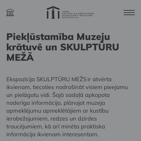
Piekļūstamība Muzeju
krātuvē un SKULPTŪRU
MEŽĀ
Ekspozīcija SKULPTŪRU MEŽS ir atvērta
ikvienam, tiecoties nodrošināt visiem pieejamu
un pielāgotu vidi. Šajā sadaļā apkopota
noderīga informācija, plānojot muzeja
apmeklējumu apmeklētājiem ar kustību
ierobežojumiem, redzes un dzirdes
traucējumiem, kā arī minēta praktiska
informācija ikvienam interesentam.