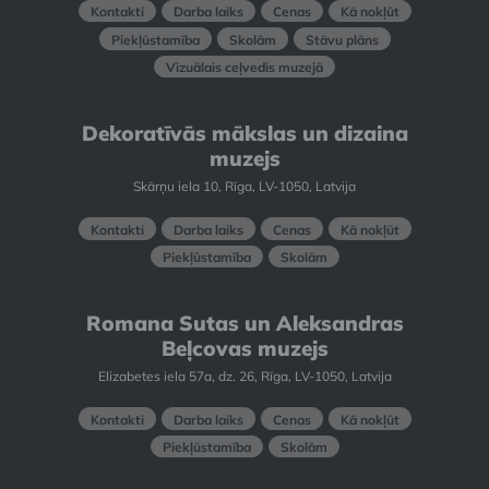
Kontakti
Darba laiks
Cenas
Kā nokļūt
Piekļūstamība
Skolām
Stāvu plāns
Vizuālais ceļvedis muzejā
Dekoratīvās mākslas un dizaina
muzejs
Skārņu iela 10, Rīga, LV-1050, Latvija
Kontakti
Darba laiks
Cenas
Kā nokļūt
Piekļūstamība
Skolām
Romana Sutas un Aleksandras
Beļcovas muzejs
Elizabetes iela 57a, dz. 26, Rīga, LV-1050, Latvija
Kontakti
Darba laiks
Cenas
Kā nokļūt
Piekļūstamība
Skolām