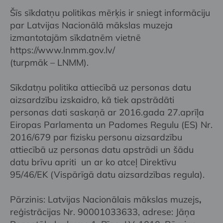
Šīs sīkdatņu politikas mērķis ir sniegt informāciju
par Latvijas Nacionālā mākslas muzeja
izmantotajām sīkdatnēm vietnē
https://www.lnmm.gov.lv/
(turpmāk – LNMM).
Sīkdatņu politika attiecībā uz personas datu
aizsardzību izskaidro, kā tiek apstrādāti
personas dati saskaņā ar 2016.gada 27.aprīļa
Eiropas Parlamenta un Padomes Regulu (ES) Nr.
2016/679 par fizisku personu aizsardzību
attiecībā uz personas datu apstrādi un šādu
datu brīvu apriti un ar ko atceļ Direktīvu
95/46/EK (Vispārīgā datu aizsardzības regula).
Pārzinis: Latvijas Nacionālais mākslas muzejs
,
reģistrācijas Nr. 90001033633, adrese: Jāņa