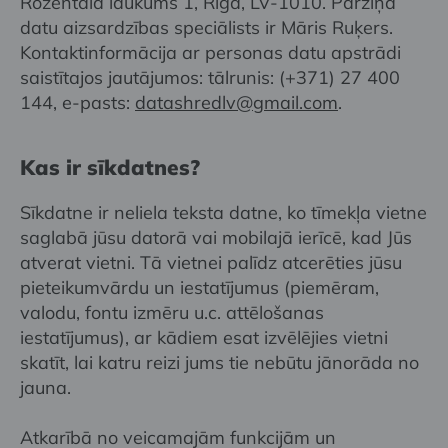
Rozentāla laukums 1, Rīga, LV-1010. Pārziņa
datu aizsardzības speciālists ir Māris Ruķers.
Kontaktinformācija ar personas datu apstrādi
saistītajos jautājumos: tālrunis: (+371) 27 400
144, e-pasts:
datashredlv@gmail.com
.
Kas ir sīkdatnes?
Sīkdatne ir neliela teksta datne, ko tīmekļa vietne
saglabā jūsu datorā vai mobilajā ierīcē, kad Jūs
atverat vietni. Tā vietnei palīdz atcerēties jūsu
pieteikumvārdu un iestatījumus (piemēram,
valodu, fontu izmēru u.c. attēlošanas
iestatījumus), ar kādiem esat izvēlējies vietni
skatīt, lai katru reizi jums tie nebūtu jānorāda no
jauna.
Atkarībā no veicamajām funkcijām un