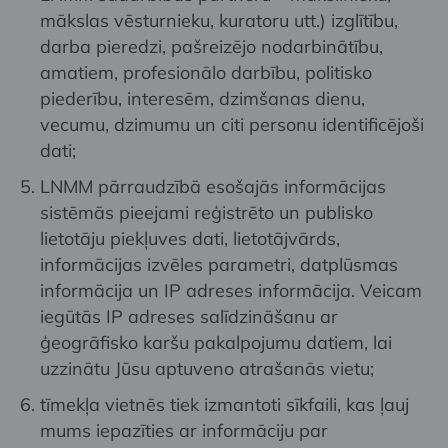
mākslas vēsturnieku, kuratoru utt.) izglītību,
darba pieredzi, pašreizējo nodarbinātību,
amatiem, profesionālo darbību, politisko
piederību, interesēm, dzimšanas dienu,
vecumu, dzimumu un citi personu identificējoši
dati;
LNMM pārraudzībā esošajās informācijas
sistēmās pieejami reģistrēto un publisko
lietotāju piekļuves dati, lietotājvārds,
informācijas izvēles parametri, datplūsmas
informācija un IP adreses informācija. Veicam
iegūtās IP adreses salīdzināšanu ar
ģeogrāfisko karšu pakalpojumu datiem, lai
uzzinātu Jūsu aptuveno atrašanās vietu;
tīmekļa vietnēs tiek izmantoti sīkfaili, kas ļauj
mums iepazīties ar informāciju par