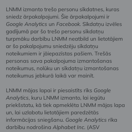
LNMM izmanto trešo personu sīkdatnes, kuras
sniedz ārpakalpojumi. Šie ārpakalpojumi ir
Google Analytics
un
Facebook
.
Sīkdatņu izvēles
gadījumā par šo trešo personu sīkdatņu
turpmāku darbību LNMM neatbild un lietotājiem
ar šo pakalpojumu sniedzēju sīkdatņu
noteikumiem ir jāiepazīstas pašiem. Trešās
personas sava pakalpojuma izmantošanas
noteikumus, nolūku un sīkdatņu izmantošanas
noteikumus jebkurā laikā var mainīt.
LNMM mājas lapai ir piesaistīts rīks
Google
Analytics
, kuru LNMM izmanto, lai iegūtu
priekšstatu, kā tiek apmeklēta LNMM mājas lapa
un, lai uzlabotu lietotājiem paredzētās
informācijas sniegšanu.
Google Analytics
rīka
darbību nodrošina
Alphabet Inc.
(ASV