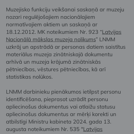
Muzejisko funkciju veikšanai saskaņā ar muzeju
nozari regulējošajiem nacionālajiem
normatīvajiem aktiem un saskaņā ar
18.12.2012. MK noteikumiem Nr. 923 “
Latvijas
Nacionālā mākslas muzeja nolikums
” LNMM
uzkrāj un apstrādā ar personas datiem saistītus
materiālus muzeja zinātniskajā dokumentu
arhīvā un muzeja krājumā zinātniskās
pētniecības, vēstures pētniecības, kā arī
statistikas nolūkos.
LNMM darbinieku pienākumos ietilpst personu
identificēšana, pieprasot uzrādīt personu
apliecinošus dokumentus vai atlaižu statusu
apliecinošus dokumentus ar mērķi korekti un
atbilstīgi Ministru kabineta 2024. gada 13.
augusta noteikumiem Nr. 535 "
Latvijas