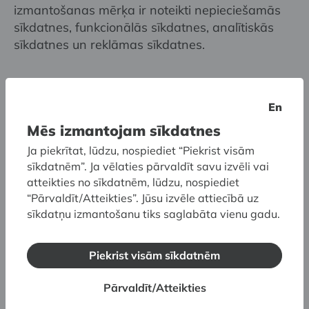
izmantošanas mērķa ir noteikti nepieciešamās
sīkdatnes, funkcionālās sīkdatnes, analītiskās
sīkdatnes un reklāmas sīkdatnes.
LNMM izmanto sekojošus sīkdatņu
veidus:
En
Mēs izmantojam sīkdatnes
Obligātās sīkdatnes
. Šīs sīkdatnes ir
Ja piekrītat, lūdzu, nospiediet “Piekrist visām
nepieciešamas tam, lai būtu iespējams pārlūkot
sīkdatnēm”. Ja vēlaties pārvaldīt savu izvēli vai
vietni un izmantot tās funkcijas, piem., iegaumēt
atteikties no sīkdatnēm, lūdzu, nospiediet
veidnēs ievadīto informāciju sesijas laikā. Bez
“Pārvaldīt/Atteikties”. Jūsu izvēle attiecībā uz
šīm sīkdatnēm nebūtu iespējams sniegt
sīkdatņu izmantošanu tiks saglabāta vienu gadu.
noteiktus vietnes pakalpojumus. Šīs sīkdatnes
tiek glabātas iekārtā līdz brīdim, kad tiek
Piekrist visām sīkdatnēm
aizvērta tīmekļa pārlūkprogramma. Ja tomēr,
izmantojot pārlūkprogrammu nodrošinātās
Pārvaldīt/Atteikties
iespējas, izdarīsiet izvēli tās atspējot, tad tīmekļa