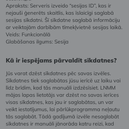
Apraksts: Serveris izveido “sesijas ID”, kas ir
nejauši ģenerēts skaitlis, kas īslaicīgi saglabā
sesijas sīkdatni. Šī sīkdatne saglabā informāciju
ar veiktajām darbībām tīmekļvietnē sesijas laikā.
Veids: Funkcionālā
Glabāšanas ilgums: Sesija
Kā ir iespējams pārvaldīt sīkdatnes?
Jūs varat dzēst sīkdatnes pēc savas izvēles.
Sīkdatnes tiek saglabātas jūsu ierīcē uz laiku vai
līdz brīdim, kad tās manuāli izdzēsīsiet. LNMM
mājas lapas lietotājs var dzēst no savas ierīces
visas sīkdatnes, kas jau ir saglabātas, un var
veikt iestatījumus, lai pārlūkprogramma neļautu
tās saglabāt. Tādā gadījumā izvēle nesaglabāt
sīkdatnes ir manuāli jānorāda katru reizi, kad