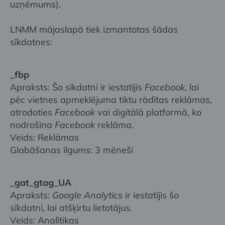
uzņēmums).
LNMM mājaslapā tiek izmantotas šādas
sīkdatnes:
_fbp
Apraksts: Šo sīkdatni ir iestatījis
Facebook
, lai
pēc vietnes apmeklējuma tiktu rādītas reklāmas,
atrodoties
Facebook
vai digitālā platformā, ko
nodrošina
Facebook
reklāma.
Veids: Reklāmas
Glabāšanas ilgums: 3 mēneši
_gat_gtag_UA
Apraksts:
Google Analytics
ir iestatījis šo
sīkdatni, lai atšķirtu lietotājus.
Veids: Analītikas