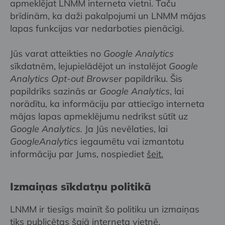
apmeklējat LNMM interneta vietni. Taču
brīdinām, ka daži pakalpojumi un LNMM mājas
lapas funkcijas var nedarboties pienācīgi.
Jūs varat atteikties no
Google Analytics
sīkdatnēm, lejupielādējot un instalējot
Google
Analytics Opt-out Browser
papildrīku. Šis
papildrīks sazinās ar
Google Analytics
, lai
norādītu, ka informāciju par attiecīgo interneta
mājas lapas apmeklējumu nedrīkst sūtīt uz
Google Analytics.
Ja Jūs nevēlaties, lai
GoogleAnalytics
iegaumētu vai izmantotu
informāciju par Jums, nospiediet
šeit
.
Izmaiņas sīkdatņu politikā
LNMM ir tiesīgs mainīt šo politiku un izmaiņas
tiks publicētas šajā interneta vietnē.