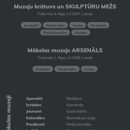
Muzeju krātuve un SKULPTŪRU MEŽS
Pulka iela 8, Rīga, LV-1007, Latvija
Kontakti
Darba laiks
Cenas
Kā nokļūt
Piekļūstamība
Skolām
Mākslas muzejs ARSENĀLS
Torņa iela 1, Rīga, LV-1050, Latvija
Kontakti
Darba laiks
Cenas
Mākslas muzeji
Apmeklē
Medijiem
Izstādes
Komanda
Jaunumi
Gada biļete
Kalendārs
Bezmaksas ieeja
Pasākumi
Piekļūstamība