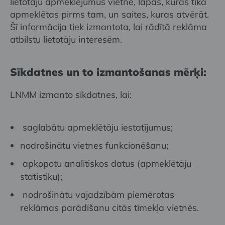
lietotāju apmeklējumus vietnē, lapās, kuras tika
apmeklētas pirms tam, un saites, kuras atvērāt.
Šī informācija tiek izmantota, lai rādītā reklāma
atbilstu lietotāju interesēm.
Sīkdatnes un to izmantošanas mērķi:
LNMM izmanto sīkdatnes, lai:
saglabātu apmeklētāju iestatījumus;
nodrošinātu vietnes funkcionēšanu;
apkopotu analītiskos datus (apmeklētāju
statistiku);
nodrošinātu vajadzībām piemērotas
reklāmas parādīšanu citās tīmekļa vietnēs.