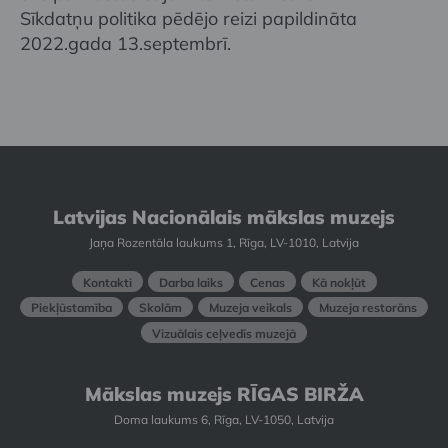
Sīkdatņu politika pēdējo reizi papildināta
2022.gada 13.septembrī.
Latvijas Nacionālais mākslas muzejs
Jaņa Rozentāla laukums 1, Rīga, LV-1010, Latvija
Kontakti
Darba laiks
Cenas
Kā nokļūt
Piekļūstamība
Skolām
Muzeja veikals
Muzeja restorāns
Vizuālais ceļvedis muzejā
Mākslas muzejs RĪGAS BIRŽA
Doma laukums 6, Rīga, LV-1050, Latvija