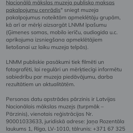
Nacionālā mākslas muzeja publisko maksas
pakalpojumu cenrādis
" sniegt muzeja
pakalpojumus noteiktām apmeklētāju grupām,
kā arī ar mērķi aizsargāt LNMM īpašumu
(Ģimenes somas, mobilo ierīču, audiogida u.c.
aprīkojuma izsniegšana apmeklētājiem
lietošanai uz laiku muzeja telpās).
LNMM publiskie pasākumi tiek filmēti un
fotografēti, lai regulāri un mērķtiecīgi informētu
sabiedrību par muzeja piedāvājumu, darba
rezultātiem un aktualitātēm.
Personas datu apstrādes pārzinis ir Latvijas
Nacionālais mākslas muzejs (turpmāk –
Pārzinis), vienotais reģistrācijas Nr.
90001033633, juridiskā adrese: Jaņa Rozentāla
laukums 1, Rīga, LV-1010, tālrunis: +371 67 325