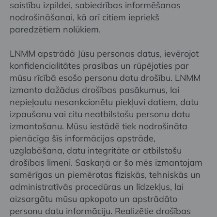
saistību izpildei, sabiedrības informēšanas
nodrošināšanai, kā arī citiem iepriekš
paredzētiem nolūkiem.
LNMM apstrādā Jūsu personas datus, ievērojot
konfidencialitātes prasības un rūpējoties par
mūsu rīcībā esošo personu datu drošību. LNMM
izmanto dažādus drošības pasākumus, lai
nepieļautu nesankcionētu piekļuvi datiem, datu
izpaušanu vai citu neatbilstošu personu datu
izmantošanu. Mūsu iestādē tiek nodrošināta
pienācīga šīs informācijas apstrāde,
uzglabāšana, datu integritāte ar atbilstošu
drošības līmeni. Saskaņā ar šo mēs izmantojam
samērīgas un piemērotas fiziskās, tehniskās un
administratīvās procedūras un līdzekļus, lai
aizsargātu mūsu apkopoto un apstrādāto
personu datu informāciju. Realizētie drošības