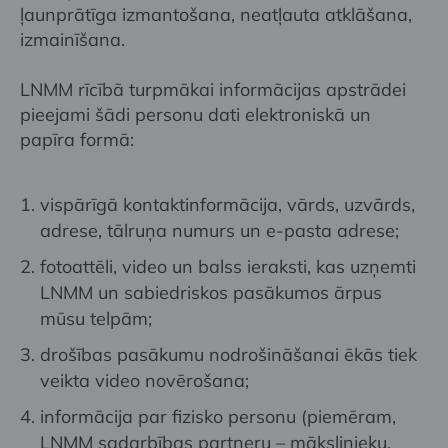
ļaunprātīga izmantošana, neatļauta atklāšana,
izmainīšana.
LNMM rīcībā turpmākai informācijas apstrādei
pieejami šādi personu dati elektroniskā un
papīra formā:
vispārīgā kontaktinformācija, vārds, uzvārds,
adrese, tālruņa numurs un e-pasta adrese;
fotoattēli, video un balss ieraksti, kas uzņemti
LNMM un sabiedriskos pasākumos ārpus
mūsu telpām;
drošības pasākumu nodrošināšanai ēkās tiek
veikta video novērošana;
informācija par fizisko personu (piemēram,
LNMM sadarbības partneru – mākslinieku,