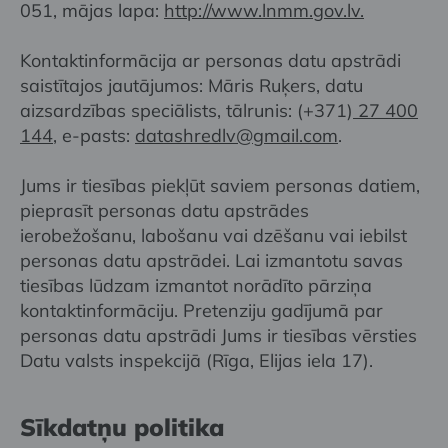
051, mājas lapa:
http://www.lnmm.gov.lv.
Kontaktinformācija ar personas datu apstrādi
saistītajos jautājumos: Māris Ruķers, datu
aizsardzības speciālists, tālrunis: (+371)
27 400
144
, e-pasts:
datashredlv@gmail.com
.
Jums ir tiesības piekļūt saviem personas datiem,
pieprasīt personas datu apstrādes
ierobežošanu, labošanu vai dzēšanu vai iebilst
personas datu apstrādei. Lai izmantotu savas
tiesības lūdzam izmantot norādīto pārziņa
kontaktinformāciju. Pretenziju gadījumā par
personas datu apstrādi Jums ir tiesības vērsties
Datu valsts inspekcijā (Rīga, Elijas iela 17).
Sīkdatņu politika