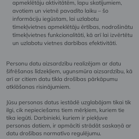
apmeklētāju aktivitātēm, lapu skatījumiem,
avotiem un vietnē pavadīto laiku – šo
informāciju iegūstam, lai uzlabotu
tīmekļvietnes apmeklētāju ērtības, nodrošinātu
tīmekļvietnes funkcionalitāti, kā arī lai izvērtētu
un uzlabotu vietnes darbības efektivitāti.
Personu datu aizsardzību realizējam ar datu
šifrēšanas līdzekļiem, ugunsmūra aizsardzību, kā
arī ar citiem datu tīkla drošības pārkāpumu
atklāšanas risinājumiem.
Jūsu personas datus iestādē uzglabājam tikai tik
ilgi, cik nepieciešams tiem mērķiem, kuriem tie
tika iegūti. Darbinieki, kuriem ir piekļuve
personas datiem, ir apmācīti strādāt saskaņā ar
datu drošības normatīvo regulējumu.