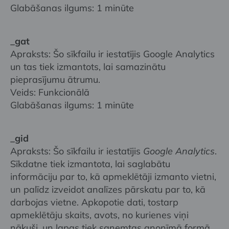
Glabāšanas ilgums: 1 minūte
_gat
Apraksts: Šo sīkfailu ir iestatījis Google Analytics
un tas tiek izmantots, lai samazinātu
pieprasījumu ātrumu.
Veids: Funkcionālā
Glabāšanas ilgums: 1 minūte
_gid
Apraksts: Šo sīkfailu ir iestatījis
Google Analytics
.
Sīkdatne tiek izmantota, lai saglabātu
informāciju par to, kā apmeklētāji izmanto vietni,
un palīdz izveidot analīzes pārskatu par to, kā
darbojas vietne. Apkopotie dati, tostarp
apmeklētāju skaits, avots, no kurienes viņi
nākuši, un lapas tiek saņemtas anonīmā formā.