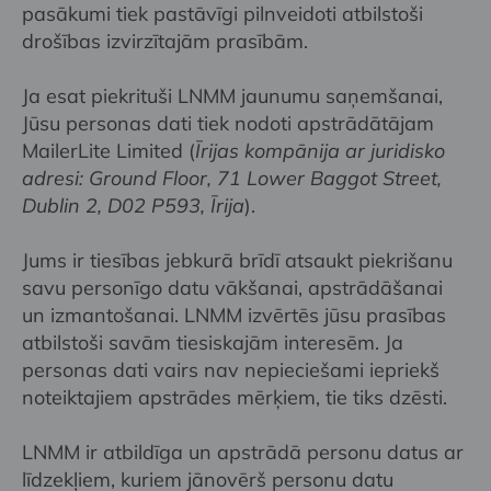
pasākumi tiek pastāvīgi pilnveidoti atbilstoši
drošības izvirzītajām prasībām.
Ja esat piekrituši LNMM jaunumu saņemšanai,
Jūsu personas dati tiek nodoti apstrādātājam
MailerLite Limited (
Īrijas kompānija ar juridisko
adresi: Ground Floor, 71 Lower Baggot Street,
Dublin 2, D02 P593, Īrija
).
Jums ir tiesības jebkurā brīdī atsaukt piekrišanu
savu personīgo datu vākšanai, apstrādāšanai
un izmantošanai. LNMM izvērtēs jūsu prasības
atbilstoši savām tiesiskajām interesēm. Ja
personas dati vairs nav nepieciešami iepriekš
noteiktajiem apstrādes mērķiem, tie tiks dzēsti.
LNMM ir atbildīga un apstrādā personu datus ar
līdzekļiem, kuriem jānovērš personu datu