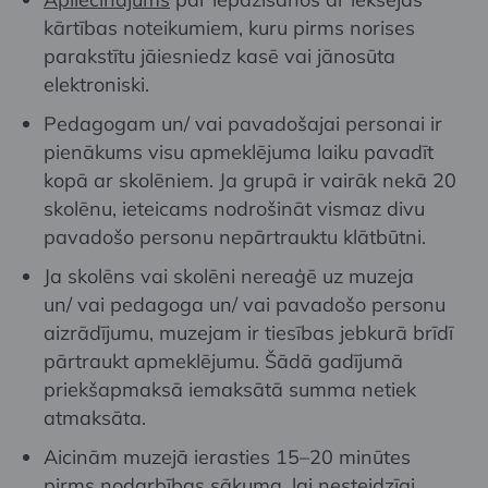
kārtības noteikumiem,
kuru
pirms
norises
p
a
rakstītu
jā
ie
sniedz
k
a
sē
v
a
i
jā
n
o
sūt
a
e
l
ektroniski
.
Pedagogam un/ vai pavadošajai personai ir
pienākums visu apmeklējuma laiku pavadīt
kopā ar skolēniem.
Ja
grupā
ir
vairāk
nekā
20
skolēnu
,
ieteicams
nodrošināt
vismaz
divu
pavadošo
personu
nepārtrauktu
klātbūtni
.
Ja
skolēns
vai
skolēni
nereaģē
uz
muzeja
un/
vai
pedagoga
un/
vai
pavadošo
personu
aizrādījumu
,
muzejam
ir
tiesības
jebkurā
brīdī
pārtraukt
apmeklējumu
.
Šādā
gadījumā
priekšapmaksā
iemaksātā
summa
netiek
atmaksāta
.
Aicinām muzejā ierasties 15–20 minūtes
pirms nodarbības sākuma, lai nesteidzīgi