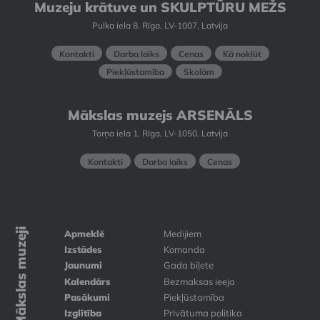
Muzeju krātuve un SKULPTŪRU MEŽS
Pulka iela 8, Rīga, LV-1007, Latvija
Kontakti
Darba laiks
Cenas
Kā nokļūt
Piekļūstamība
Skolām
Mākslas muzejs ARSENĀLS
Torņa iela 1, Rīga, LV-1050, Latvija
Kontakti
Darba laiks
Cenas
Mākslas muzeji
Apmeklē
Medijiem
Izstādes
Komanda
Jaunumi
Gada biļete
Kalendārs
Bezmaksas ieeja
Pasākumi
Piekļūstamība
Izglītība
Privātuma politika