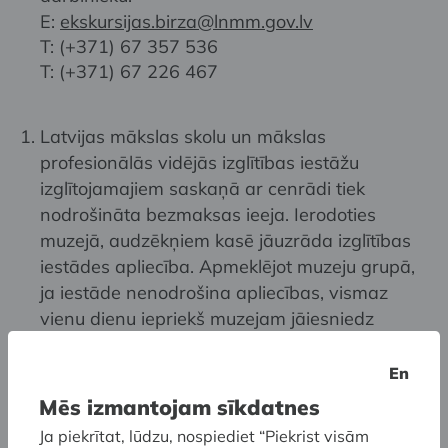
E:
ekskursijas.birza@lnmm.gov.lv
T: (+371) 67 357 536
T: (+371) 67 226 467
Latvijas mākslas skolu un mākslas
profesionālās vidējās izglītības iestāžu
izglītojamajiem saskaņā ar cenrādi tiek
nodrošināta bezmaksas ieeja. Ierodoties
muzejā, audzēkņiem kasē jāuzrāda izglītības
iestādes apliecība. Apmeklējot muzeju grupā,
ja iestāde nenodrošina apliecības, vismaz
vienu dienu iepriekš muzejam jāiesniedz
rakstveida iesniegums uz konkrētās izglītības
iestādes veidlapas, kurā norādīts izglītojamo
En
un pavadošo pedagogu skaits, apmeklējuma
Mēs izmantojam sīkdatnes
datums un laiks, izvēlētā muzeja ekspozīcija
Ja piekrītat, lūdzu, nospiediet “Piekrist visām