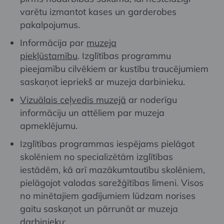
varētu izmantot kases un garderobes
pakalpojumus.
Informācija par
muzeja
piekļūstamību
.
Izglītības
programmu
pieejamību
cilvēkiem
ar
kustību
traucējumiem
saskaņot
iepriekš
ar
muzeja
darbinieku
.
Vizuālais ceļvedis muzejā
ar noderīgu
informāciju un attēliem par muzeja
apmeklējumu.
Izglītības
programmas
iespējams
pielāgot
skolēniem no specializētām izglītības
iestādēm, kā arī mazākumtautību skolēniem,
pielāgojot valodas sarežģītības līmeni. Visos
no minētajiem gadījumiem lūdzam norises
gaitu saskaņot un pārrunāt ar muzeja
darbinieku: