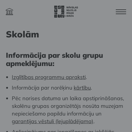
Skolām
Informācija par skolu grupu
apmeklējumu:
Izglītības programmu apraksti
.
Informācija par norēķinu
kārtību
.
Pēc norises datuma un laika apstiprināšanas,
skolēnu grupas organizētājs nosūta muzejam
nepieciešamo papildu informāciju un
garantijas vēstuli (lejuplādējama)
.
Apliecinājums
par iepazīšanos ar iekšējās