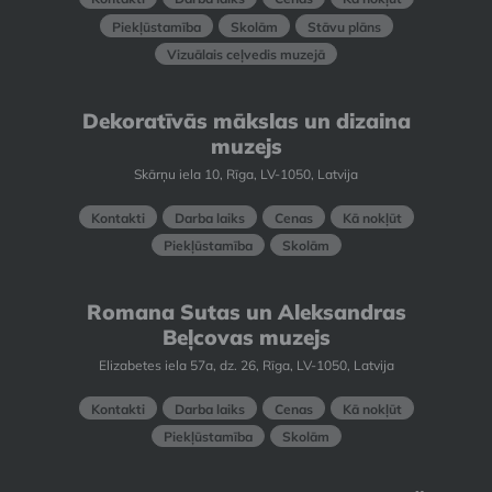
Piekļūstamība
Skolām
Stāvu plāns
Vizuālais ceļvedis muzejā
Dekoratīvās mākslas un dizaina
muzejs
Skārņu iela 10, Rīga, LV-1050, Latvija
Kontakti
Darba laiks
Cenas
Kā nokļūt
Piekļūstamība
Skolām
Romana Sutas un Aleksandras
Beļcovas muzejs
Elizabetes iela 57a, dz. 26, Rīga, LV-1050, Latvija
Kontakti
Darba laiks
Cenas
Kā nokļūt
Piekļūstamība
Skolām