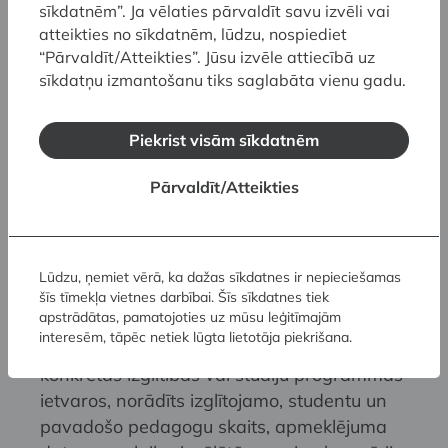
vai izstāde.
sīkdatnēm”. Ja vēlaties pārvaldīt savu izvēli vai
atteikties no sīkdatnēm, lūdzu, nospiediet
Profesionālās vidējās izglītības iestāžu
“Pārvaldīt/Atteikties”. Jūsu izvēle attiecībā uz
izglītojamiem vai augstskolu studentiem, kuri
sīkdatņu izmantošanu tiks saglabāta vienu gadu.
apgūst vai studē vizuālo un lietišķo mākslu,
dizainu, kultūras vēsturi, muzeoloģiju, kultūras
mantojumu, arhitektūru, restaurāciju, ja
Piekrist visām sīkdatnēm
apmeklējums notiek organizētā grupā
Pārvaldīt/Atteikties
izglītības vai studiju procesa ietvaros saskaņā
ar cenrādi tiek piemērota bezmaksas ieeja
muzejā.
Vismaz vienu dienu iepriekš muzejam
Lūdzu, ņemiet vērā, ka dažas sīkdatnes ir nepieciešamas
jāiesniedz rakstveida iesniegums uz konkrētās
šīs tīmekļa vietnes darbībai. Šīs sīkdatnes tiek
apstrādātas, pamatojoties uz mūsu leģitīmajām
izglītības iestādes veidlapas, kurā pamatota
interesēm, tāpēc netiek lūgta lietotāja piekrišana.
muzeja apmeklējuma nepieciešamība
konkrētās izglītības vai studiju programmas
ietvaros, norādīts izglītojamo, studentu un
pavadošo pedagogu skaits, apmeklējuma