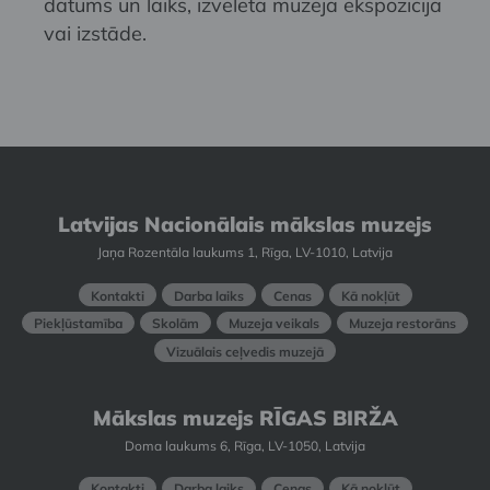
datums un laiks, izvēlētā muzeja ekspozīcija
vai izstāde.
Latvijas Nacionālais mākslas muzejs
Jaņa Rozentāla laukums 1, Rīga, LV-1010, Latvija
Kontakti
Darba laiks
Cenas
Kā nokļūt
Piekļūstamība
Skolām
Muzeja veikals
Muzeja restorāns
Vizuālais ceļvedis muzejā
Mākslas muzejs RĪGAS BIRŽA
Doma laukums 6, Rīga, LV-1050, Latvija
Kontakti
Darba laiks
Cenas
Kā nokļūt