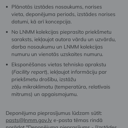
Plānotās izstādes nosaukums, norises
vieta, deponējuma periods, izstādes norises
datumi, kā arī koncepcija.
No LNMM kolekcijas pieprasīto priekšmetu
saraksts, iekļaujot autora vārdu un uzvārdu,
darba nosaukumu un LNMM kolekcijas
numuru un vienotās uzskaites numuru.
Eksponēšanas vietas tehnisko aprakstu
(
Facility report
), iekļaujot informāciju par
priekšmetu drošību, izstāžu
zāļu mikroklimatu (temperatūra, relatīvais
mitrums) un apgaismojumu.
Deponējuma pieprasījumus lūdzam sūtīt:
pasts@lnmm.gov.lv
e-pasta tēmas rindā
norādot "Deponējuma pieprasījums - [
Izstādes