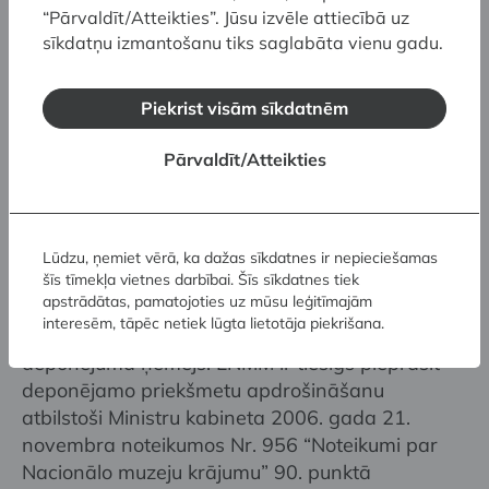
Priekšmeta izmantošanas mērķis ir pretrunā
“Pārvaldīt/Atteikties”. Jūsu izvēle attiecībā uz
ar Ministru kabineta 2006.gada 21.novembra
sīkdatņu izmantošanu tiks saglabāta vienu gadu.
noteikumu Nr. 956 “Noteikumi par Nacionālo
muzeju krājumu” 81.punktā minētajiem
Piekrist visām sīkdatnēm
zinātnes, kultūras, estētiskās audzināšanas un
izglītības mērķiem.
Pārvaldīt/Atteikties
Priekšmeta iegūšanas dokumentācijā ir
noteikti īpaši izmantošanas ierobežojumi.
Lūdzu, ņemiet vērā, ka dažas sīkdatnes ir nepieciešamas
Izmaksas
šīs tīmekļa vietnes darbībai. Šīs sīkdatnes tiek
apstrādātas, pamatojoties uz mūsu leģitīmajām
interesēm, tāpēc netiek lūgta lietotāja piekrišana.
Visas ar deponējumu saistītās izmaksas sedz
deponējuma ņēmējs. LNMM ir tiesīgs pieprasīt
deponējamo priekšmetu apdrošināšanu
atbilstoši Ministru kabineta 2006. gada 21.
novembra noteikumos Nr. 956 “Noteikumi par
Nacionālo muzeju krājumu” 90. punktā