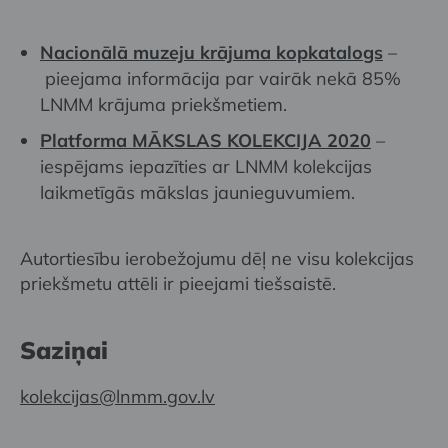
Nacionālā muzeju krājuma kopkatalogs
–
pieejama informācija par vairāk nekā 85%
LNMM krājuma priekšmetiem.
Platforma MĀKSLAS KOLEKCIJA 2020
–
iespējams iepazīties ar LNMM kolekcijas
laikmetīgās mākslas jaunieguvumiem.
Autortiesību ierobežojumu dēļ ne visu kolekcijas
priekšmetu attēli ir pieejami tiešsaistē.
Saziņai
kolekcijas@lnmm.gov.lv