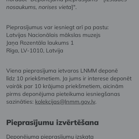
nosaukums, norises vieta
]".
Pieprasījumus var iesniegt arī pa pastu:
Latvijas Nacionālais mākslas muzejs
Jaņa Rozentāla laukums 1
Rīga, LV-1010, Latvija
Viena pieprasījuma ietvaros LNMM deponē
līdz 10 priekšmetiem. Ja jums ir interese deponēt
vairāk par 10 krājuma priekšmetiem, aicinām
pirms deponējuma pieteikuma iesniegšanas
sazināties:
kolekcijas@lnmm.gov.lv
.
Pieprasījumu izvērtēšana
Deponējuma pieprasījumu izskata