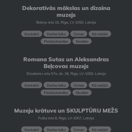
Dekoratīvās mākslas un dizaina
muzejs
Skārņu iela 10, Rīga, LV-1050, Latvija
Kontakti
Darba laiks
Cenas
Kā nokļūt
Piekļūstamība
Skolām
Romana Sutas un Aleksandras
Beļcovas muzejs
Elizabetes iela 57a, dz. 26, Rīga, LV-1050, Latvija
Kontakti
Darba laiks
Cenas
Kā nokļūt
Piekļūstamība
Skolām
Muzeju krātuve un SKULPTŪRU MEŽS
Pulka iela 8, Rīga, LV-1007, Latvija
Kontakti
Darba laiks
Cenas
Kā nokļūt