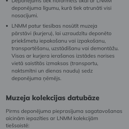
Deponējums tiek noformēts tikai ar LNMM
deponējuma līgumu, kurā tiek atrunāti visi
nosacījumi.
LNMM patur tiesības nosūtīt muzeja
pārstāvi (kurjeru), lai uzraudzītu deponēto
priekšmetu iepakošanu vai izpakošanu,
transportēšanu, uzstādīšanu vai demontāžu.
Visas ar kurjera ierašanos izstādes norises
vietā saistītās izmaksas (transportu,
naktsmītni un dienas naudu) sedz
deponējuma ņēmējs.
Muzeja kolekcijas datubāze
Pirms deponējuma pieprasījuma sagatavošanas
aicinām iepazīties ar LNMM kolekcijām
tiešsaistē: