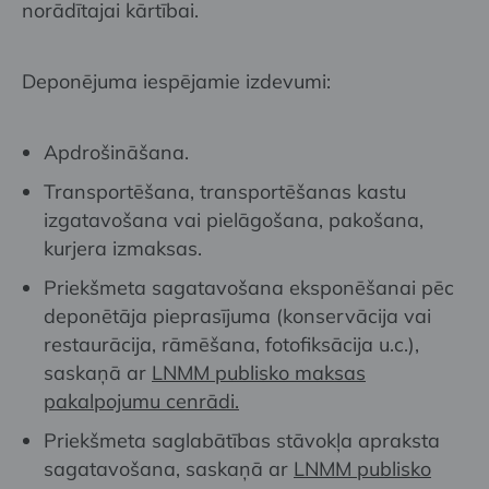
norādītajai kārtībai.
Deponējuma iespējamie izdevumi:
Apdrošināšana.
Transportēšana, transportēšanas kastu
izgatavošana vai pielāgošana, pakošana,
kurjera izmaksas.
Priekšmeta sagatavošana eksponēšanai pēc
deponētāja pieprasījuma (konservācija vai
restaurācija, rāmēšana, fotofiksācija u.c.),
saskaņā ar
LNMM publisko maksas
pakalpojumu cenrādi.
Priekšmeta saglabātības stāvokļa apraksta
sagatavošana, saskaņā ar
LNMM publisko