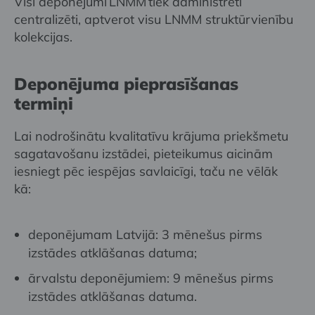
Visi deponējumi LNMM tiek administrēti
centralizēti, aptverot visu LNMM struktūrvienību
kolekcijas.
Deponējuma pieprasīšanas
termiņi
Lai nodrošinātu kvalitatīvu krājuma priekšmetu
sagatavošanu izstādei, pieteikumus aicinām
iesniegt pēc iespējas savlaicīgi, taču ne vēlāk
kā:
deponējumam Latvijā: 3 mēnešus pirms
izstādes atklāšanas datuma;
ārvalstu deponējumiem: 9 mēnešus pirms
izstādes atklāšanas datuma.