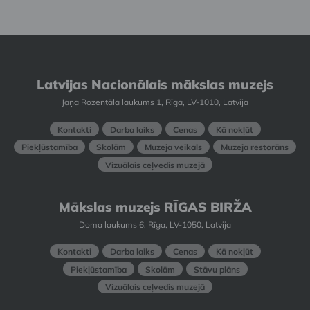
Latvijas Nacionālais mākslas muzejs
Jaņa Rozentāla laukums 1, Rīga, LV-1010, Latvija
Kontakti
Darba laiks
Cenas
Kā nokļūt
Piekļūstamība
Skolām
Muzeja veikals
Muzeja restorāns
Vizuālais ceļvedis muzejā
Mākslas muzejs RĪGAS BIRŽA
Doma laukums 6, Rīga, LV-1050, Latvija
Kontakti
Darba laiks
Cenas
Kā nokļūt
Piekļūstamība
Skolām
Stāvu plāns
Vizuālais ceļvedis muzejā