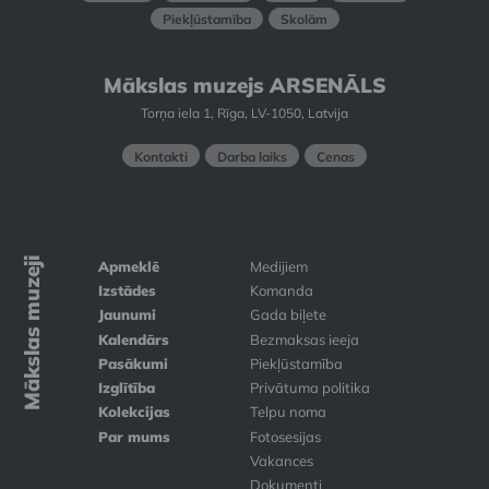
Piekļūstamība
Skolām
Mākslas muzejs ARSENĀLS
Torņa iela 1, Rīga, LV-1050, Latvija
Kontakti
Darba laiks
Cenas
Mākslas muzeji
Apmeklē
Medijiem
Izstādes
Komanda
Jaunumi
Gada biļete
Kalendārs
Bezmaksas ieeja
Pasākumi
Piekļūstamība
Izglītība
Privātuma politika
Kolekcijas
Telpu noma
Par mums
Fotosesijas
Vakances
Dokumenti