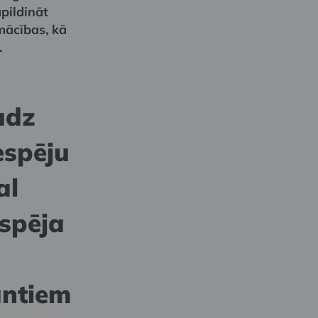
pildināt
ācības, kā
.
udz
espēju
al
espēja
antiem