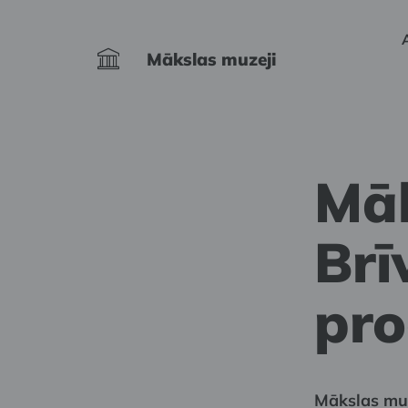
Mākslas muzeji
Māk
Brī
pr
Mākslas muz