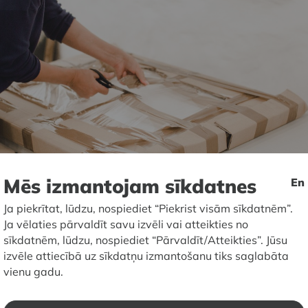
Mēs izmantojam sīkdatnes
En
Ja piekrītat, lūdzu, nospiediet “Piekrist visām sīkdatnēm”.
Ja vēlaties pārvaldīt savu izvēli vai atteikties no
sīkdatnēm, lūdzu, nospiediet “Pārvaldīt/Atteikties”. Jūsu
izvēle attiecībā uz sīkdatņu izmantošanu tiks saglabāta
 darbinieki pēc nepieciešamības veic nelielus darbus, a
vienu gadu.
kumu un nodarbību norisēs, palīdzot muzeja krājuma
nizēšanā, iesaistoties materiālu tulkošanā, fotografēj