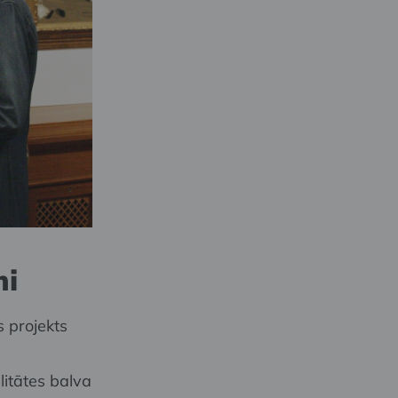
mi
s projekts
itātes balva