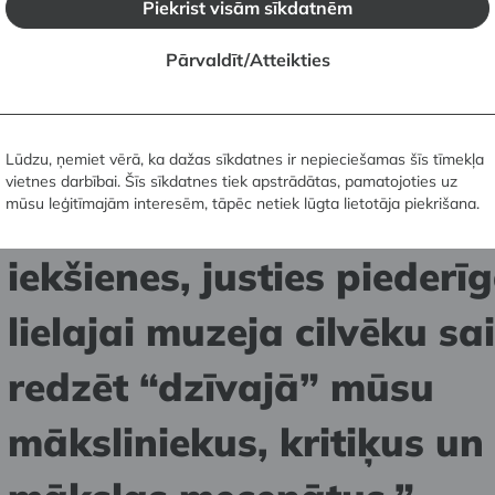
eicot citus līdzvērtīgus pienākumus.
Piekrist visām sīkdatnēm
Pārvaldīt/Atteikties
Darbs muzejā sniedz
brīnišķīgu iespēju iepazīt
Lūdzu, ņemiet vērā, ka dažas sīkdatnes ir nepieciešamas šīs tīmekļa
vietnes darbībai. Šīs sīkdatnes tiek apstrādātas, pamatojoties uz
mūsu leģitīmajām interesēm, tāpēc netiek lūgta lietotāja piekrišana.
muzeju un tā darbību no
iekšienes, justies piederīg
lielajai muzeja cilvēku sa
redzēt “dzīvajā” mūsu
māksliniekus, kritiķus un