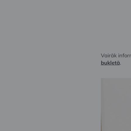
Vairāk info
bukletā
.