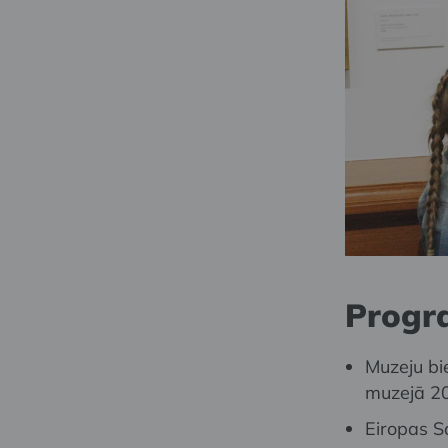
Progr
Muzeju bie
muzejā 20
Eiropas S