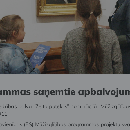
ammas saņemtie apbalvoju
drības balva „Zelta puteklis” nominācijā „Mūžizglītība
11”;
avienības (ES) Mūžizglītības programmas projektu kval