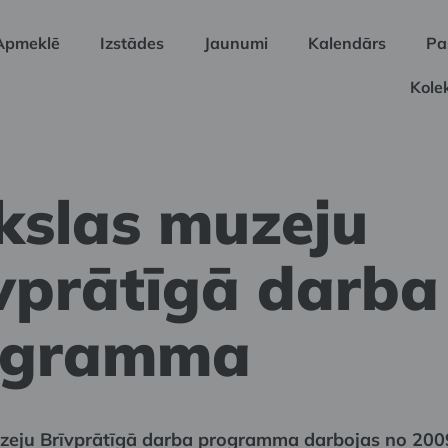
Apmeklē
Izstādes
Jaunumi
Kalendārs
Pa
Kolek
slas muzeju
vprātīgā darba
ogramma
eju Brīvprātīgā darba programma darbojas no 2009