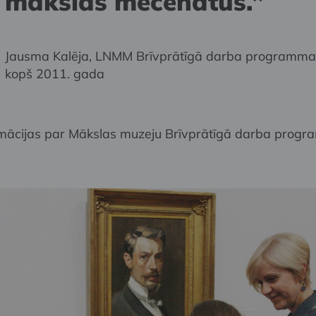
mākslas mecenātus.”
Jausma Kalēja, LNMM Brīvprātīgā darba programmas
kopš 2011. gada
rmācijas par Mākslas muzeju Brīvprātīgā darba prog