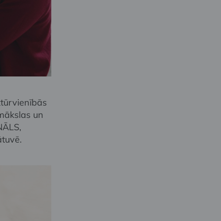
tūrvienībās
mākslas un
NĀLS,
tuvē.