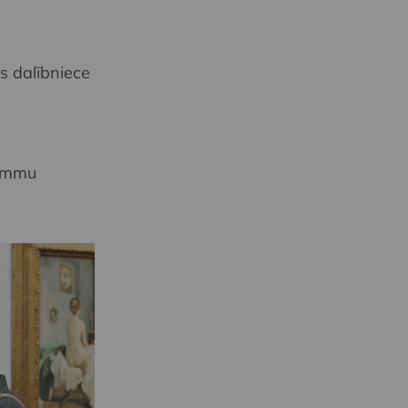
 dalībniece
rammu