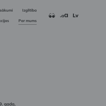
sākumi
Izglītība
Lv
cijas
Par mums
. gada,