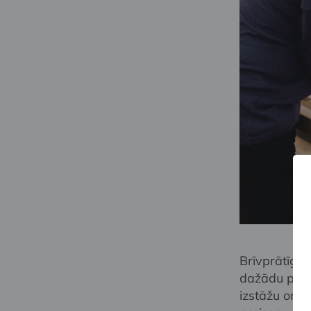
Brīvprātīgie
dažādu pasā
izstāžu orga