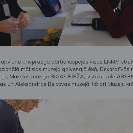
pvieno brīvprātīgā darba iespējas visās LNMM struk
Nacionālā mākslas muzeja galvenajā ēkā, Dekoratīvās 
ejā, Mākslas muzejā RĪGAS BIRŽA, izstāžu zālē ARSE
s un Aleksandras Beļcovas muzejā, kā arī Muzeju krā