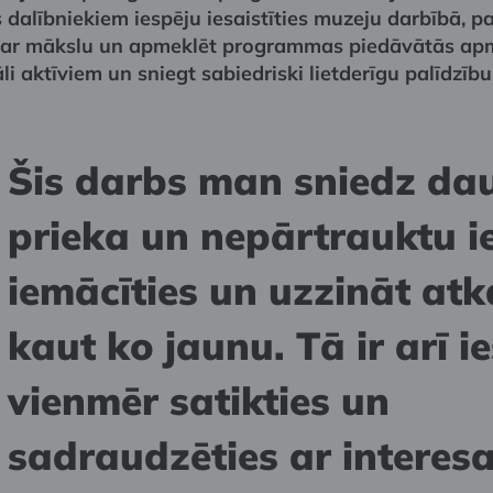
 dalībniekiem iespēju iesaistīties muzeju darbībā, pa
par mākslu un apmeklēt programmas piedāvātās apm
āli aktīviem un sniegt sabiedriski lietderīgu palīdzību
Šis darbs man sniedz da
prieka un nepārtrauktu i
iemācīties un uzzināt atk
kaut ko jaunu. Tā ir arī i
vienmēr satikties un
sadraudzēties ar interes