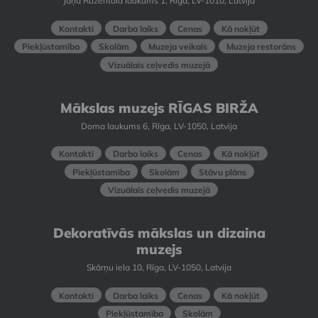
Jaņa Rozentāla laukums 1, Rīga, LV-1010, Latvija
Kontakti
Darba laiks
Cenas
Kā nokļūt
Piekļūstamība
Skolām
Muzeja veikals
Muzeja restorāns
Vizuālais ceļvedis muzejā
Mākslas muzejs RĪGAS BIRŽA
Doma laukums 6, Rīga, LV-1050, Latvija
Kontakti
Darba laiks
Cenas
Kā nokļūt
Piekļūstamība
Skolām
Stāvu plāns
Vizuālais ceļvedis muzejā
Dekoratīvās mākslas un dizaina
muzejs
Skārņu iela 10, Rīga, LV-1050, Latvija
Kontakti
Darba laiks
Cenas
Kā nokļūt
Piekļūstamība
Skolām