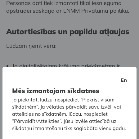
Personas dati tiek izmantoti tikai iesnieguma
apstrādei saskaņā ar LNMM
Privātuma politiku
.
Autortiesības un papildu atļaujas
Lūdzam ņemt vērā:
Ja digitalizētajam krājuma priekšmetam ir
spēkā autortiesības, digitālās datnes
En
pieprasītājs ir personīgi atbildīgs par papildu
Mēs izmantojam sīkdatnes
autortiesību atļauju iegūšanu no tiesību
turētājiem.
Ja piekrītat, lūdzu, nospiediet “Piekrist visām
sīkdatnēm”. Ja vēlaties pārvaldīt savu izvēli vai
Iegūtās datnes drīkst izmantot tikai
atteikties no sīkdatnēm, lūdzu, nospiediet
norādītajam mērķim un nav atļauts nodot vai
“Pārvaldīt/Atteikties”. Jūsu izvēle attiecībā uz
pārdot trešajām personām.
sīkdatņu izmantošanu tiks saglabāta vienu gadu.
Jebkāda atkārtota digitālā attēla izmantošana