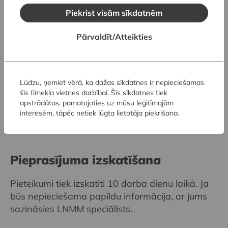
jāsaskaņo ar LNMM.
Piekrist visām sīkdatnēm
LNMM neuzņemas atbildību par autortiesību
Pārvaldīt/Atteikties
pārkāpumiem, ko pieļāvis pieteikuma
iesniedzējs.
Lūdzu, ņemiet vērā, ka dažas sīkdatnes ir nepieciešamas
Ja attēls izmantots grāmatā, žurnālā vai citā
šīs tīmekļa vietnes darbībai. Šīs sīkdatnes tiek
iespieddarbā, pēc tā izdošanas lūdzam vienu
apstrādātas, pamatojoties uz mūsu leģitīmajām
izdevuma eksemplāru vai tā digitālo kopiju bez
interesēm, tāpēc netiek lūgta lietotāja piekrišana.
maksas iesniegt LNMM bibliotēkai.
Pieprasījuma izskatīšana
Pieteikumi tiek izskatīti 10 darba dienu laikā. Ja
būs nepieciešama papildu informācija, ar jums
sazināsies LNMM speciālists.