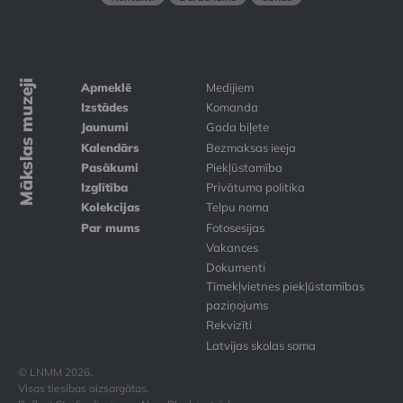
Mākslas muzeji
Apmeklē
Medijiem
Izstādes
Komanda
Jaunumi
Gada biļete
Kalendārs
Bezmaksas ieeja
Pasākumi
Piekļūstamība
Izglītība
Privātuma politika
Kolekcijas
Telpu noma
Par mums
Fotosesijas
Vakances
Dokumenti
Tīmekļvietnes piekļūstamības
paziņojums
Rekvizīti
Latvijas skolas soma
© LNMM 2026.
Visas tiesības aizsargātas.