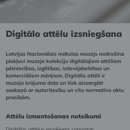
Digitālo attēlu izsniegšana
Latvijas Nacionālais mākslas muzejs nodrošina
piekļuvi muzeja kolekciju digitālajiem attēliem
pētniecības, izglītības, izdevējdarbības un
komerciāliem mērķiem. Digitālie attēli ir
muzeja krājuma daļa un tiek aizsargāti
saskaņā ar autortiesību un citu normatīvo aktu
prasībām.
Attēlu izmantošanas noteikumi
Digitālos attēlus iespējams izmantot: