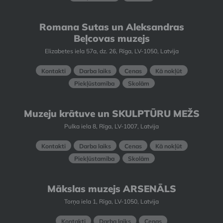
Romana Sutas un Aleksandras
Beļcovas muzejs
Elizabetes iela 57a, dz. 26, Rīga, LV-1050, Latvija
Kontakti
Darba laiks
Cenas
Kā nokļūt
Piekļūstamība
Skolām
Muzeju krātuve un SKULPTŪRU MEŽS
Pulka iela 8, Rīga, LV-1007, Latvija
Kontakti
Darba laiks
Cenas
Kā nokļūt
Piekļūstamība
Skolām
Mākslas muzejs ARSENĀLS
Torņa iela 1, Rīga, LV-1050, Latvija
Kontakti
Darba laiks
Cenas