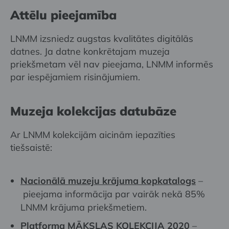
Attēlu pieejamība
LNMM izsniedz augstas kvalitātes digitālās
datnes. Ja datne konkrētajam muzeja
priekšmetam vēl nav pieejama, LNMM informēs
par iespējamiem risinājumiem.
Muzeja kolekcijas datubāze
Ar LNMM kolekcijām aicinām iepazīties
tiešsaistē:
Nacionālā muzeju krājuma kopkatalogs
–
pieejama informācija par vairāk nekā 85%
LNMM krājuma priekšmetiem.
Platforma MĀKSLAS KOLEKCIJA 2020
–