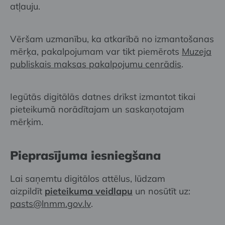
atļauju.
Vēršam uzmanību, ka atkarībā no izmantošanas
mērķa, pakalpojumam var tikt piemērots
Muzeja
publiskais maksas pakalpojumu cenrādis
.
Iegūtās digitālās datnes drīkst izmantot tikai
pieteikumā norādītajam un saskaņotajam
mērķim.
Pieprasījuma iesniegšana
Lai saņemtu digitālos attēlus, lūdzam
aizpildīt
pieteikuma veidlapu
un nosūtīt uz:
pasts@lnmm.gov.lv
.