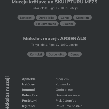
Muzeju krātuve un SKULPTŪRU MEŽS
Pulka iela 8, Rīga, LV-1007, Latvija
Kontakti
Darba laiks
Cenas
Kā nokļūt
Piekļūstamība
Skolām
Mākslas muzejs ARSENĀLS
Torņa iela 1, Rīga, LV-1050, Latvija
Kontakti
Darba laiks
Cenas
Mākslas muzeji
Apmeklē
Medijiem
Izstādes
Komanda
Jaunumi
Gada biļete
Kalendārs
Bezmaksas ieeja
Pasākumi
Piekļūstamība
Izglītība
Privātuma politika