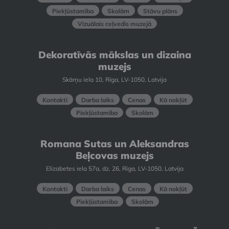
Piekļūstamība
Skolām
Stāvu plāns
Vizuālais ceļvedis muzejā
Dekoratīvās mākslas un dizaina
muzejs
Skārņu iela 10, Rīga, LV-1050, Latvija
Kontakti
Darba laiks
Cenas
Kā nokļūt
Piekļūstamība
Skolām
Romana Sutas un Aleksandras
Beļcovas muzejs
Elizabetes iela 57a, dz. 26, Rīga, LV-1050, Latvija
Kontakti
Darba laiks
Cenas
Kā nokļūt
Piekļūstamība
Skolām