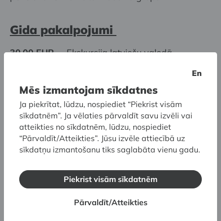
Gida pakalpojumi
30,00 EUR
Ekskursija latviešu valodā
50,00 EUR
Ekskursija svešvalodā
En
Mēs izmantojam sīkdatnes
Gida pakalpojumus lūdzam pieteikt vismaz 2–3
nedēļas iepriekš:
Ja piekrītat, lūdzu, nospiediet “Piekrist visām
T: (+371) 67 324 461
sīkdatnēm”. Ja vēlaties pārvaldīt savu izvēli vai
E:
ekskursijas@lnmm.gov.lv
atteikties no sīkdatnēm, lūdzu, nospiediet
“Pārvaldīt/Atteikties”. Jūsu izvēle attiecībā uz
sīkdatņu izmantošanu tiks saglabāta vienu gadu.
* uzrādot attiecīgu statusu apliecinošu
dokumentu, ieejas biļetes cena piemērojama
Piekrist visām sīkdatnēm
izglītojamajiem, studentiem, pensionāriem,
personām ar III invaliditātes grupu, personām,
Pārvaldīt/Atteikties
kurām piešķirts trūcīgas vai maznodrošinātas
personas statuss un Latvijas Goda ģimenes