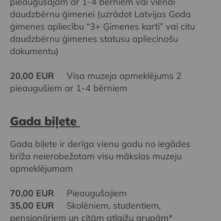
pieaugušajam ar 1-4 bērniem vai vienai
daudzbērnu ģimenei (uzrādot Latvijas Goda
ģimenes apliecību “3+ Ģimenes karti” vai citu
daudzbērnu ģimenes statusu apliecinošu
dokumentu)
20,00 EUR
Visa muzeja apmeklējums 2
pieaugušiem ar 1-4 bērniem
Gada biļete
Gada biļete ir derīga vienu gadu no iegādes
brīža neierobežotam visu mākslas muzeju
apmeklējumam
70,00 EUR
Pieaugušajiem
35,00 EUR
Skolēniem, studentiem,
pensionāriem un citām atlaižu grupām*