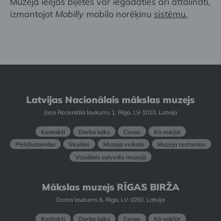
Muzeja ieejas biļetes var iegādāties arī attālināti,
izmantojot
Mobilly
mobilo norēķinu
sistēmu.
Latvijas Nacionālais mākslas muzejs
Jaņa Rozentāla laukums 1, Rīga, LV-1010, Latvija
Kontakti
Darba laiks
Cenas
Kā nokļūt
Piekļūstamība
Skolām
Muzeja veikals
Muzeja restorāns
Vizuālais ceļvedis muzejā
Mākslas muzejs RĪGAS BIRŽA
Doma laukums 6, Rīga, LV-1050, Latvija
Kontakti
Darba laiks
Cenas
Kā nokļūt