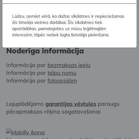
apliecības individuālajiem īpašniekiem.
Lūdzu, ņemiet vērā, ka dažas sīkdatnes ir nepieciešamas
šīs tīmekļa vietnes darbībai. Šīs sīkdatnes tiek
apstrādātas, pamatojoties uz mūsu leģitīmajām
interesēm, tāpēc netiek lūgta lietotāja piekrišana.
Noderīga informācija
Informācija par
bezmaksas ieeju
Informācija par
telpu nomu
Informācija par
fotosesijām
Lejuplādējams
garantijas vēstules
paraugs
pēcapmaksas rēķina sagatavošanai