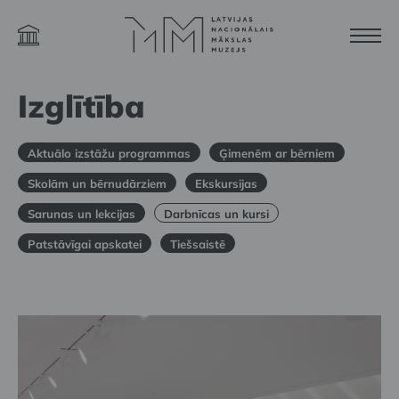
Izglītība
Aktuālo izstāžu programmas
Ģimenēm ar bērniem
Skolām un bērnudārziem
Ekskursijas
Sarunas un lekcijas
Darbnīcas un kursi
Patstāvīgai apskatei
Tiešsaistē