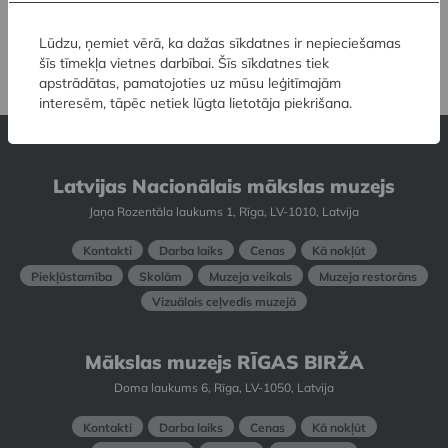
Kā top glezna?
Lūdzu, ņemiet vērā, ka dažas sīkdatnes ir nepieciešamas
šīs tīmekļa vietnes darbībai. Šīs sīkdatnes tiek
apstrādātas, pamatojoties uz mūsu leģitīmajām
interesēm, tāpēc netiek lūgta lietotāja piekrišana.
Latvijas Nacionālais mākslas muzejs
Jaņa Rozentāla laukums 1, Rīga, LV-1010, Latvija
Kontakti
Darba laiks
Cenas
Kā nokļūt
Piekļūstamība
Skolām
Muzeja veikals
Muzeja restorāns
Vizuālais ceļvedis muzejā
Mākslas muzejs RĪGAS BIRŽA
Doma laukums 6, Rīga, LV-1050, Latvija
Kontakti
Darba laiks
Cenas
Kā nokļūt