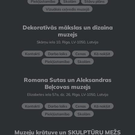
Piekļūstamība
Skolām
Stāvu plāns
Vizuālais ceļvedis muzejā
Dekoratīvās mākslas un dizaina
muzejs
Skārņu iela 10, Rīga, LV-1050, Latvija
Kontakti
Darba laiks
Cenas
Kā nokļūt
Piekļūstamība
Skolām
Romana Sutas un Aleksandras
Beļcovas muzejs
Elizabetes iela 57a, dz. 26, Rīga, LV-1050, Latvija
Kontakti
Darba laiks
Cenas
Kā nokļūt
Piekļūstamība
Skolām
Muzeju krātuve un SKULPTŪRU MEŽS