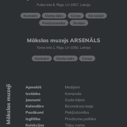
Pulka iela 8, Rīga, LV-1007, Latvija
Kontakti
Darba laiks
Cenas
Kā nokļūt
Piekļūstamība
Skolām
Mākslas muzejs ARSENĀLS
Torņa iela 1, Rīga, LV-1050, Latvija
Kontakti
Darba laiks
Cenas
Mākslas muzeji
Apmeklē
Medijiem
Izstādes
Komanda
Jaunumi
Gada biļete
Kalendārs
Bezmaksas ieeja
Pasākumi
Piekļūstamība
Izglītība
Privātuma politika
Kolekcijas
Telpu noma