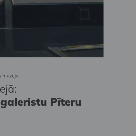
s muzejs
ejā:
galeristu Pīteru