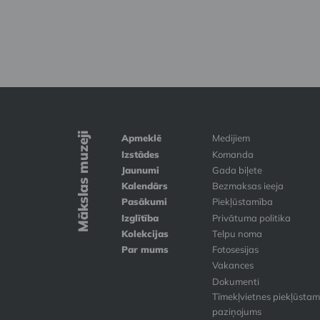
Mākslas muzeji
Apmeklē
Medijiem
Izstādes
Komanda
Jaunumi
Gada biļete
Kalendārs
Bezmaksas ieeja
Pasākumi
Piekļūstamība
Izglītība
Privātuma politika
Kolekcijas
Telpu noma
Par mums
Fotosesijas
Vakances
Dokumenti
Tīmekļvietnes piekļūstam
paziņojums