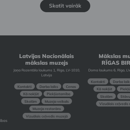
Skatīt vairāk
Latvijas Nacionālais
Mākslas mu
mākslas muzejs
RĪGAS BI
Jaņa Rozentāla laukums 1, Rīga, LV-1010,
Doma laukums 6, Rīga, LV
Latvija
Kontakti
Darba laik
Kontakti
Darba laiks
Cenas
Kā nokļūt
Piekļ
Kā nokļūt
Piekļūstamība
Skolām
Stāvu
Skolām
Muzeja veikals
Vizuālais ceļvedis
Muzeja restorāns
Vizuālais ceļvedis muzejā
ības