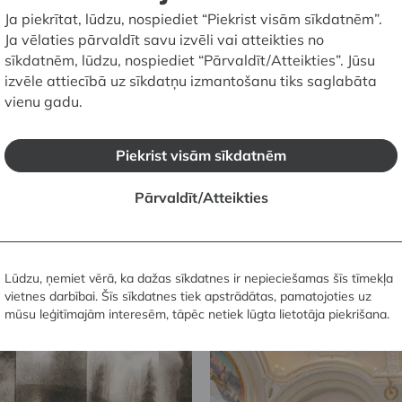
18.08.2026.
11.00
Ja piekrītat, lūdzu, nospiediet “Piekrist visām sīkdatnēm”.
Ja vēlaties pārvaldīt savu izvēli vai atteikties no
Latvijas Nacionālais māksla
sīkdatnēm, lūdzu, nospiediet “Pārvaldīt/Atteikties”. Jūsu
em):
Vasaras skol
izvēle attiecībā uz sīkdatņu izmantošanu tiks saglabāta
vienu gadu.
idū
Kas slēpjas
Piekrist visām sīkdatnēm
Pārvaldīt/Atteikties
Lūdzu, ņemiet vērā, ka dažas sīkdatnes ir nepieciešamas šīs tīmekļa
vietnes darbībai. Šīs sīkdatnes tiek apstrādātas, pamatojoties uz
mūsu leģitīmajām interesēm, tāpēc netiek lūgta lietotāja piekrišana.