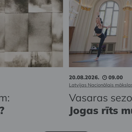
20.08.2026.
09.00
Latvijas Nacionālais māksla
m:
Vasaras sez
?
Jogas rīts m