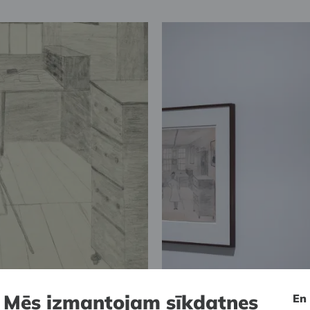
Mēs izmantojam sīkdatnes
En