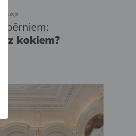
s muzejs
a bērniem:
 aiz kokiem?