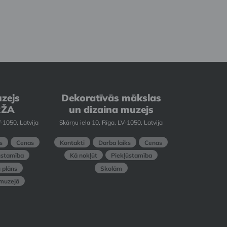
zejs
Dekoratīvās mākslas
RŽA
un dizaina muzejs
-1050, Latvija
Skārņu iela 10, Rīga, LV-1050, Latvija
s
Cenas
Kontakti
Darba laiks
Cenas
ūstamība
Kā nokļūt
Piekļūstamība
 plāns
Skolām
 muzejā