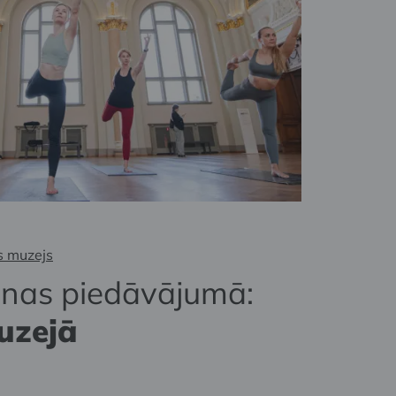
s muzejs
onas piedāvājumā:
uzejā