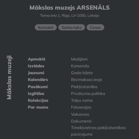
Mākslas muzejs ARSENĀLS
Torņa iela 1, Rīga, LV-1050, Latvija
Kontakti
Darba laiks
Cenas
Mākslas muzeji
Apmeklē
Medijiem
Izstādes
Komanda
Jaunumi
Gada biļete
Kalendārs
Bezmaksas ieeja
Pasākumi
Piekļūstamība
Izglītība
Privātuma politika
Kolekcijas
Telpu noma
Par mums
Fotosesijas
Vakances
Dokumenti
Tīmekļvietnes piekļūstamības
paziņojums