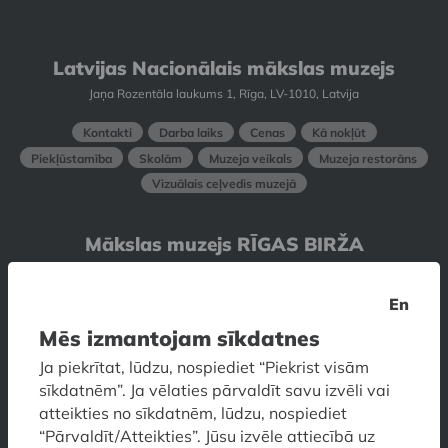
Latvijas Nacionālais mākslas muzejs
Jaņa Rozentāla laukums 1, Rīga, LV-1010, Latvija
Kontakti
Darba laiks
Cenas
Kā nokļūt
Piekļūstamība
Skolām
Muzeja veikals
Muzeja restorāns
Vizuālais ceļvedis muzejā
Mākslas muzejs RĪGAS BIRŽA
Doma laukums 6, Rīga, LV-1050, Latvija
En
Kontakti
Darba laiks
Cenas
Kā nokļūt
Mēs izmantojam sīkdatnes
Piekļūstamība
Skolām
Stāvu plāns
Vizuālais ceļvedis muzejā
Ja piekrītat, lūdzu, nospiediet “Piekrist visām
sīkdatnēm”. Ja vēlaties pārvaldīt savu izvēli vai
atteikties no sīkdatnēm, lūdzu, nospiediet
Dekoratīvās mākslas un dizaina
“Pārvaldīt/Atteikties”. Jūsu izvēle attiecībā uz
muzejs