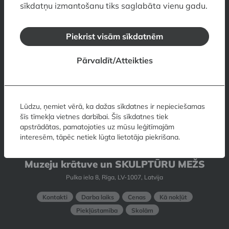
sīkdatņu izmantošanu tiks saglabāta vienu gadu.
Skārņu iela 10, Rīga, LV-1050, Latvija
Kontakti
Darba laiks
Cenas
Kā nokļūt
Piekrist visām sīkdatnēm
Piekļūstamība
Skolām
Pārvaldīt/Atteikties
Romana Sutas un Aleksandras
Beļcovas muzejs
Elizabetes iela 57a, dz. 26, Rīga, LV-1050, Latvija
Lūdzu, ņemiet vērā, ka dažas sīkdatnes ir nepieciešamas
šīs tīmekļa vietnes darbībai. Šīs sīkdatnes tiek
Kontakti
Darba laiks
Cenas
Kā nokļūt
apstrādātas, pamatojoties uz mūsu leģitīmajām
Piekļūstamība
Skolām
interesēm, tāpēc netiek lūgta lietotāja piekrišana.
Muzeju krātuve un SKULPTŪRU MEŽS
Pulka iela 8, Rīga, LV-1007, Latvija
Kontakti
Darba laiks
Cenas
Kā nokļūt
Piekļūstamība
Skolām