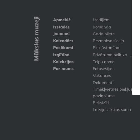
Mākslas muzeji
Apmeklē
Medijiem
Izstādes
Komanda
Jaunumi
Gada biļete
Kalendārs
Bezmaksas ieeja
Pasākumi
Piekļūstamība
Izglītība
Privātuma politika
Kolekcijas
Telpu noma
Par mums
Fotosesijas
Vakances
Dokumenti
Tīmekļvietnes piekļūstam
paziņojums
Rekvizīti
Latvijas skolas soma