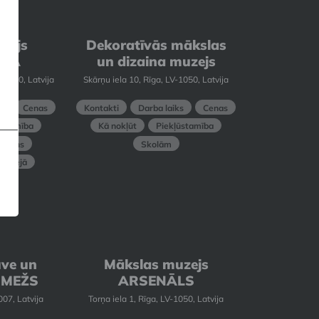
zejs
Dekoratīvās mākslas
RŽA
un dizaina muzejs
-1050, Latvija
Skārņu iela 10, Rīga, LV-1050, Latvija
s
Cenas
Kontakti
Darba laiks
Cenas
ūstamība
Kā nokļūt
Piekļūstamība
 plāns
Skolām
 muzejā
uve un
Mākslas muzejs
 MEŽS
ARSENĀLS
007, Latvija
Torņa iela 1, Rīga, LV-1050, Latvija