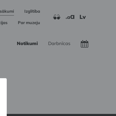
sākumi
Izglītība
Lv
ijas
Par muzeju
Notikumi
Darbnīcas