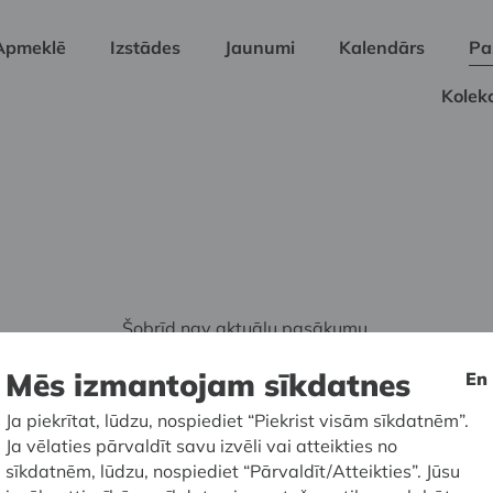
Apmeklē
Izstādes
Jaunumi
Kalendārs
Pa
Kolekc
Šobrīd nav aktuālu pasākumu.
Mēs izmantojam sīkdatnes
En
Ja piekrītat, lūdzu, nospiediet “Piekrist visām sīkdatnēm”.
Ja vēlaties pārvaldīt savu izvēli vai atteikties no
sīkdatnēm, lūdzu, nospiediet “Pārvaldīt/Atteikties”. Jūsu