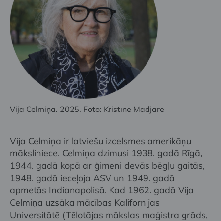
Vija Celmiņa. 2025. Foto: Kristīne Madjare
Vija Celmiņa ir latviešu izcelsmes amerikāņu
māksliniece. Celmiņa dzimusi 1938. gadā Rīgā,
1944. gadā kopā ar ģimeni devās bēgļu gaitās,
1948. gadā ieceļoja ASV un 1949. gadā
apmetās Indianapolisā. Kad 1962. gadā Vija
Celmiņa uzsāka mācības Kalifornijas
Universitātē (Tēlotājas mākslas maģistra grāds,