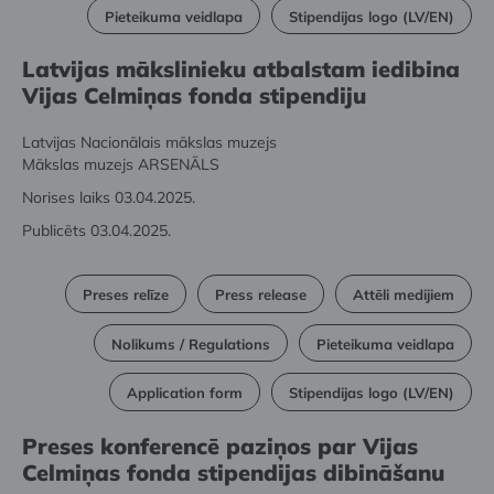
Pieteikuma veidlapa
Stipendijas logo (LV/EN)
Latvijas mākslinieku atbalstam iedibina
Vijas Celmiņas fonda stipendiju
Latvijas Nacionālais mākslas muzejs
Mākslas muzejs ARSENĀLS
Norises laiks 03.04.2025.
Publicēts 03.04.2025.
Preses relīze
Press release
Attēli medijiem
Nolikums / Regulations
Pieteikuma veidlapa
Application form
Stipendijas logo (LV/EN)
Preses konferencē paziņos par Vijas
Celmiņas fonda stipendijas dibināšanu