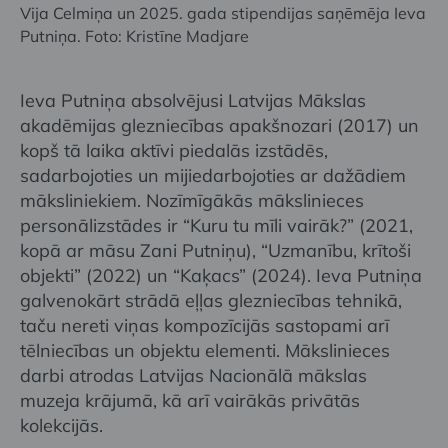
Vija Celmiņa un 2025. gada stipendijas saņēmēja Ieva
Putniņa. Foto: Kristīne Madjare
Ieva Putniņa absolvējusi Latvijas Mākslas
akadēmijas glezniecības apakšnozari (2017) un
kopš tā laika aktīvi piedalās izstādēs,
sadarbojoties un mijiedarbojoties ar dažādiem
māksliniekiem. Nozīmīgākās mākslinieces
personālizstādes ir “Kuru tu mīli vairāk?” (2021,
kopā ar māsu Zani Putniņu), “Uzmanību, krītoši
objekti” (2022) un “Kaķacs” (2024). Ieva Putniņa
galvenokārt strādā eļļas glezniecības tehnikā,
taču nereti viņas kompozīcijās sastopami arī
tēlniecības un objektu elementi. Mākslinieces
darbi atrodas Latvijas Nacionālā mākslas
muzeja krājumā, kā arī vairākās privātās
kolekcijās.