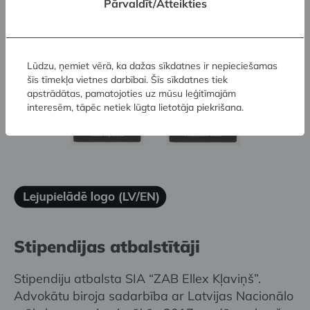
Pārvaldīt/Atteikties
attēlojusi vairākos darbos, bet “Saturna markas”
radās kā konceptuāls komentārs par kosmosa
tematikas ienākšanu popkultūrā.
Lūdzu, ņemiet vērā, ka dažas sīkdatnes ir nepieciešamas
šīs tīmekļa vietnes darbībai. Šīs sīkdatnes tiek
apstrādātas, pamatojoties uz mūsu leģitīmajām
interesēm, tāpēc netiek lūgta lietotāja piekrišana.
Stipendijas atbalstītāji
Stipendiju atbalsta SIA “ZAB Ellex Kļaviņš”.
Advokātu biroja sadarbība ar Latvijas Nacionālo