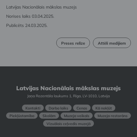
Latvijas Nacionālais mākslas muzejs
Norises laiks 03.04.2025.
Publicēts 24.03.2025.
Preses relīze
Attēli medijiem
Latvijas Nacionālais mākslas muzejs
Jaņa Rozentāla laukums 1, Rīga, LV-1010, Latvija
Kontakti
Darba laiks
Cenas
Kā nokļūt
Piekļūstamība
Skolām
Muzeja veikals
Muzeja restorāns
Vizuālais ceļvedis muzejā