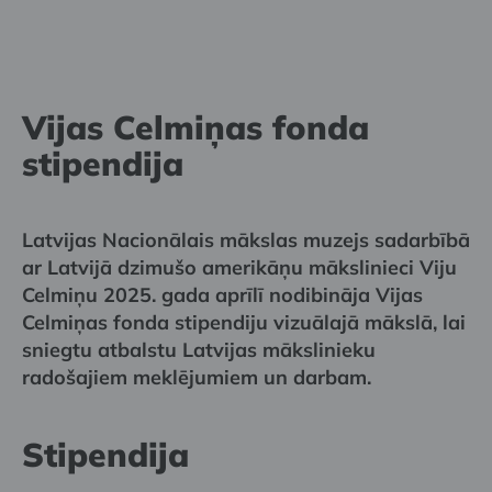
Vijas Celmiņas fonda
stipendija
Latvijas Nacionālais mākslas muzejs sadarbībā
ar Latvijā dzimušo amerikāņu mākslinieci Viju
Celmiņu 2025. gada aprīlī nodibināja Vijas
Celmiņas fonda stipendiju vizuālajā mākslā, lai
sniegtu atbalstu Latvijas mākslinieku
radošajiem meklējumiem un darbam.
Stipendija