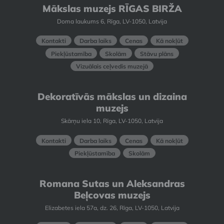
Mākslas muzejs RĪGAS BIRŽA
Doma laukums 6, Rīga, LV-1050, Latvija
Kontakti
Darba laiks
Cenas
Kā nokļūt
Piekļūstamība
Skolām
Stāvu plāns
Vizuālais ceļvedis muzejā
Dekoratīvās mākslas un dizaina
muzejs
Skārņu iela 10, Rīga, LV-1050, Latvija
Kontakti
Darba laiks
Cenas
Kā nokļūt
Piekļūstamība
Skolām
Romana Sutas un Aleksandras
Beļcovas muzejs
Elizabetes iela 57a, dz. 26, Rīga, LV-1050, Latvija