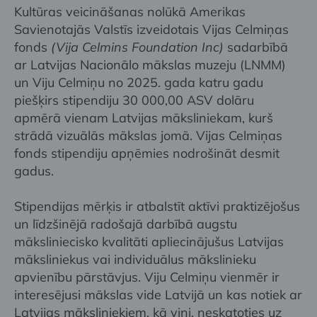
Kultūras veicināšanas nolūkā Amerikas
Savienotajās Valstīs izveidotais Vijas Celmiņas
fonds
(Vija Celmins Foundation Inc)
sadarbībā
ar Latvijas Nacionālo mākslas muzeju (LNMM)
un Viju Celmiņu no 2025. gada katru gadu
piešķirs stipendiju 30 000,00 ASV dolāru
apmērā vienam Latvijas māksliniekam, kurš
strādā vizuālās mākslas jomā. Vijas Celmiņas
fonds stipendiju apņēmies nodrošināt desmit
gadus.
Stipendijas mērķis ir atbalstīt aktīvi praktizējošus
un līdzšinējā radošajā darbībā augstu
māksliniecisko kvalitāti apliecinājušus Latvijas
māksliniekus vai individuālus mākslinieku
apvienību pārstāvjus. Viju Celmiņu vienmēr ir
interesējusi mākslas vide Latvijā un kas notiek ar
Latvijas māksliniekiem, kā viņi, neskatoties uz