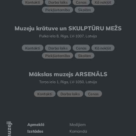
Kontakti
Darba laiks
Cenas
Kā nokļūt
Piekļūstamība
Skolām
Muzeju krātuve un SKULPTŪRU MEŽS
Pulka iela 8, Rīga, LV-1007, Latvija
Kontakti
Darba laiks
Cenas
Kā nokļūt
Piekļūstamība
Skolām
Mākslas muzejs ARSENĀLS
Torņa iela 1, Rīga, LV-1050, Latvija
Kontakti
Darba laiks
Cenas
Apmeklē
Medijiem
Izstādes
Komanda