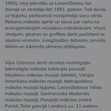
1965), viņa pārcēlās uz Losandželosu, kur
dzīvoja un strādāja līdz 1981. gadam. Tad devās
uz Ņujorku, pārliecinoši nostiprināja savu vārdu
Rietumu mākslas apritē un kļuva par vienu no
ievērojamākajām mūsdienu māksliniecēm. Viņas
zīmējumi, gleznas un grafikas darbi pazīstami ar
okeāna virsmām, zvaigžņotām debesīm, zirnekļu
tīkliem un tuksneša akmeņu attēlojumu.
Vijas Celmiņas darbi atrodas nozīmīgajās
laikmetīgās mākslas kolekcijās pasaulē:
Mūsdienu mākslas muzejā (MoMA), Vitnijas
Amerikāņu mākslas muzejā, Metropolitēna
mākslas muzejā Ņujorkā, Losandželosas Valsts
mākslas muzejā, Sanfrancisko Modernās
mākslas muzejā, Pompidū mākslas centrā
Parīzē, Teita galerijā Londonā u.c. 11 autores