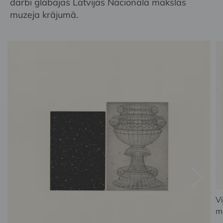
darbi glabājas Latvijas Nacionālā mākslas
muzeja krājumā.
Vi
m