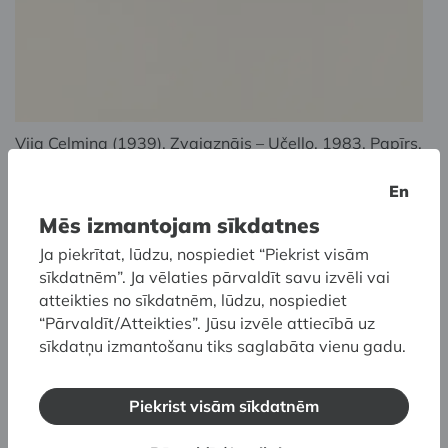
Vija Celmiņa (1939). Zvaigznājs – Učello. 1983. Papīrs,
oforts, akvatinta. LNMM kolekcija
En
Mēs izmantojam sīkdatnes
Stipendijas logotips
Ja piekrītat, lūdzu, nospiediet “Piekrist visām
sīkdatnēm”. Ja vēlaties pārvaldīt savu izvēli vai
Vijas Celmiņas fonda stipendijas logo ar Saturnu
atteikties no sīkdatnēm, lūdzu, nospiediet
izveidojusi māksliniece Sarmīte Māliņa,
“Pārvaldīt/Atteikties”. Jūsu izvēle attiecībā uz
iedvesmojoties no LNMM kolekcijas darba – Vijas
sīkdatņu izmantošanu tiks saglabāta vienu gadu.
Celmiņas litogrāfijas “Saturna markas” (1995).
Kosmosa iekarošanas ēra 20. gadsimta 60.
Piekrist visām sīkdatnēm
gadu beigās radīja Celmiņas interesi par
kosmosā uzņemtajiem kadriem. Saturnu viņa