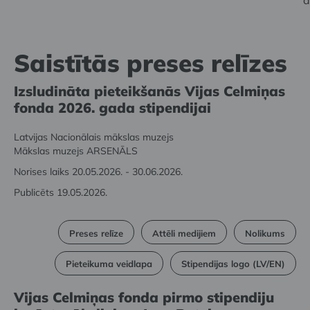
a
Saistītās preses relīzes
Izsludināta pieteikšanās Vijas Celmiņas
fonda 2026. gada stipendijai
Latvijas Nacionālais mākslas muzejs
Mākslas muzejs ARSENĀLS
Norises laiks 20.05.2026. - 30.06.2026.
Publicēts 19.05.2026.
Preses relīze
Attēli medijiem
Nolikums
Pieteikuma veidlapa
Stipendijas logo (LV/EN)
Vijas Celmiņas fonda pirmo stipendiju