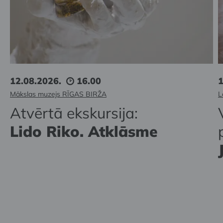
12.08.2026.
16.00
1
Mākslas muzejs RĪGAS BIRŽA
L
Atvērtā ekskursija:
Lido Riko. Atklāsme