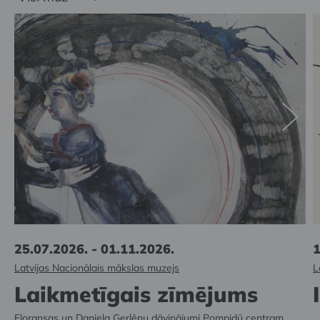
25.07.2026. - 01.11.2026.
1
Latvijas Nacionālais mākslas muzejs
L
Laikmetīgais zīmējums
Floransas un Daniela Gerlēnu dāvinājumi Pompidū centram