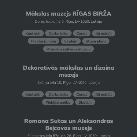
Mākslas muzejs RĪGAS BIRŽA
Doma laukums 6, Rīga, LV-1050, Latvija
Kontakti
Darba laiks
Cenas
Kā nokļūt
Piekļūstamība
Skolām
Stāvu plāns
Vizuālais ceļvedis muzejā
Dekoratīvās mākslas un dizaina
muzejs
Skārņu iela 10, Rīga, LV-1050, Latvija
Kontakti
Darba laiks
Cenas
Kā nokļūt
Piekļūstamība
Skolām
Romana Sutas un Aleksandras
Beļcovas muzejs
Elizabetes iela 57a, dz. 26, Rīga, LV-1050, Latvija