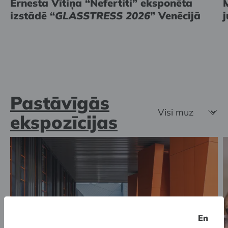
Ernesta Vītiņa “Nefertiti” eksponēta
izstādē “
GLASSTRESS 2026
” Venēcijā
Pastāvīgās
ekspozīcijas
En