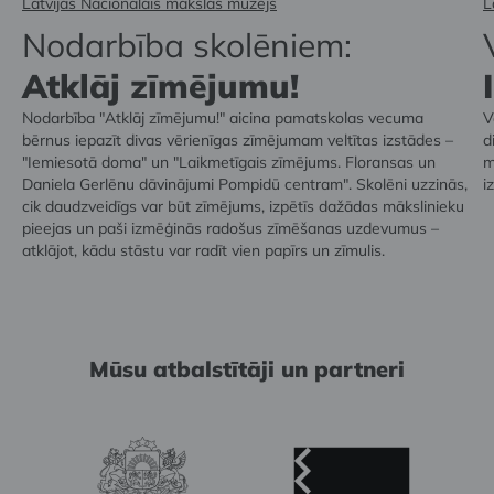
Latvijas Nacionālais mākslas muzejs
L
Nodarbība skolēniem:
Atklāj zīmējumu!
Nodarbība "Atklāj zīmējumu!" aicina pamatskolas vecuma
V
bērnus iepazīt divas vērienīgas zīmējumam veltītas izstādes –
d
"Iemiesotā doma" un "Laikmetīgais zīmējums. Floransas un
m
Daniela Gerlēnu dāvinājumi Pompidū centram". Skolēni uzzinās,
i
cik daudzveidīgs var būt zīmējums, izpētīs dažādas mākslinieku
pieejas un paši izmēģinās radošus zīmēšanas uzdevumus –
atklājot, kādu stāstu var radīt vien papīrs un zīmulis.
Mūsu atbalstītāji un partneri