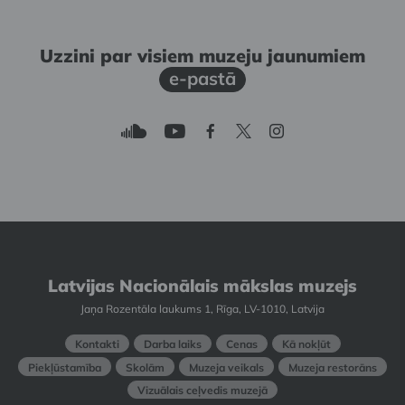
Uzzini par visiem muzeju jaunumiem
e-pastā
Latvijas Nacionālais mākslas muzejs
Jaņa Rozentāla laukums 1, Rīga, LV-1010, Latvija
Kontakti
Darba laiks
Cenas
Kā nokļūt
Piekļūstamība
Skolām
Muzeja veikals
Muzeja restorāns
Vizuālais ceļvedis muzejā