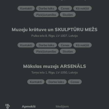
Kontakti
Darba laiks
Cenas
Kā nokļūt
Piekļūstamība
Skolām
Muzeju krātuve un SKULPTŪRU MEŽS
Pulka iela 8, Rīga, LV-1007, Latvija
Kontakti
Darba laiks
Cenas
Kā nokļūt
Piekļūstamība
Skolām
Mākslas muzejs ARSENĀLS
Torņa iela 1, Rīga, LV-1050, Latvija
Kontakti
Darba laiks
Cenas
Apmeklē
Medijiem