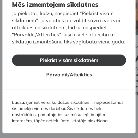
Mēs izmantojam sīkdatnes
Ja piekrītat, lūdzu, nospiediet “Piekrist visām
sīkdatnēm”. Ja vēlaties pārvaldīt savu izvēli vai
atteikties no sīkdatnēm, lūdzu, nospiediet
“Pārvaldīt/Atteikties”. Jūsu izvēle attiecībā uz
sīkdatņu izmantošanu tiks saglabāta vienu gadu.
Muzeju krātuve un SKULPTŪRU MEŽS
M
Mindauga Navaka
Piekrist visām sīkdatnēm
tēlniecība
A
Pārvaldīt/Atteikties
s
2024. gada nogalē pie Muzeju krātuves (Pulka ielā 8, Rīgā)
k
Latvijas Nacionālais mākslas muzejs piedāvā jaunu pastāvīgo
m
ārtelpas ekspozīciju, kas iepazīstina ar ievērojamā lietuviešu
k
tēlnieka Mindauga Navaka daiļradi.
Lūdzu, ņemiet vērā, ka dažas sīkdatnes ir nepieciešamas
šīs tīmekļa vietnes darbībai. Šīs sīkdatnes tiek
apstrādātas, pamatojoties uz mūsu leģitīmajām
interesēm, tāpēc netiek lūgta lietotāja piekrišana.