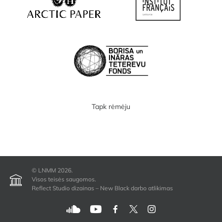
Tapk rėmėju
© LNMM 2026.
Visos teisės saugomos.
Reflect Studio dizainas – New Black darbo atlikimas