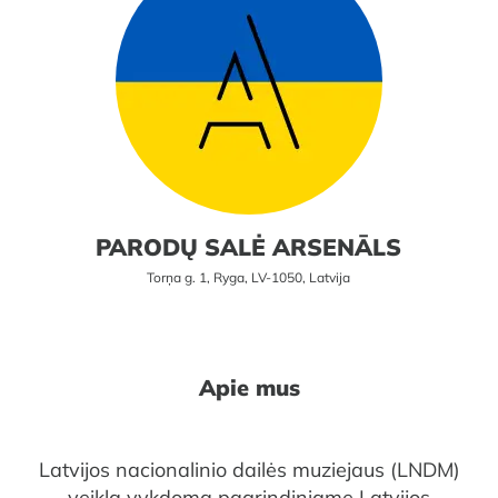
PARODŲ SALĖ ARSENĀLS
Torņa g. 1, Ryga, LV-1050, Latvija
Apie mus
Latvijos nacionalinio dailės muziejaus (LNDM)
veikla vykdoma pagrindiniame Latvijos