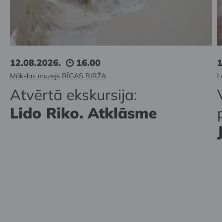
12.08.2026.
16.00
1
Mākslas muzejs RĪGAS BIRŽA
L
Atvērtā ekskursija:
Lido Riko. Atklāsme