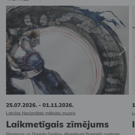
25.07.2026. - 01.11.2026.
1
Latvijas Nacionālais mākslas muzejs
L
Laikmetīgais zīmējums
Floransas un Daniela Gerlēnu dāvinājumi Pompidū centram