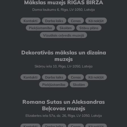
Mākslas muzejs RĪGAS BIRŽA
Doma laukums 6, Rīga, LV-1050, Latvija
Kontakti
Darba laiks
Cenas
Kā nokļūt
Piekļūstamība
Skolām
Stāvu plāns
Vizuālais ceļvedis muzejā
Dekoratīvās mākslas un dizaina
muzejs
Skārņu iela 10, Rīga, LV-1050, Latvija
Kontakti
Darba laiks
Cenas
Kā nokļūt
Piekļūstamība
Skolām
Romana Sutas un Aleksandras
Beļcovas muzejs
Elizabetes iela 57a, dz. 26, Rīga, LV-1050, Latvija
Kontakti
Darba laiks
Cenas
Kā nokļūt