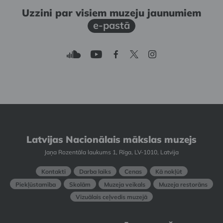
Uzzini par visiem muzeju jaunumiem
e-pastā
Latvijas Nacionālais mākslas muzejs
Jaņa Rozentāla laukums 1, Rīga, LV-1010, Latvija
Kontakti
Darba laiks
Cenas
Kā nokļūt
Piekļūstamība
Skolām
Muzeja veikals
Muzeja restorāns
Vizuālais ceļvedis muzejā