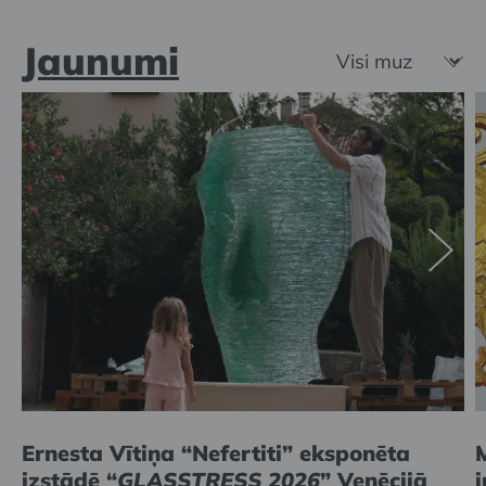
Jaunumi
Ernesta Vītiņa “Nefertiti” eksponēta
izstādē “
GLASSTRESS 2026
” Venēcijā