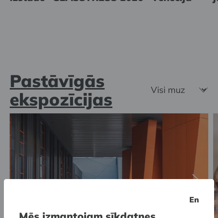
Pastāvīgās
ekspozīcijas
En
Mēs izmantojam sīkdatnes