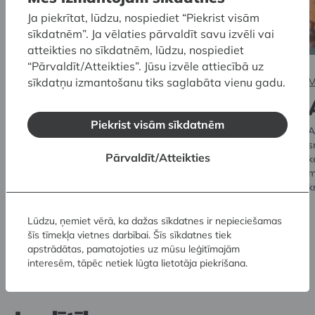
Ja piekrītat, lūdzu, nospiediet “Piekrist visām
sīkdatnēm”. Ja vēlaties pārvaldīt savu izvēli vai
atteikties no sīkdatnēm, lūdzu, nospiediet
“Pārvaldīt/Atteikties”. Jūsu izvēle attiecībā uz
sīkdatņu izmantošanu tiks saglabāta vienu gadu.
Muzeju krātuve un SKULPTŪRU MEŽS
M
Mindauga Navaka
Piekrist visām sīkdatnēm
tēlniecība
A
s
2024. gada nogalē pie Muzeju krātuves (Pulka ielā 8, Rīgā)
Pārvaldīt/Atteikties
k
Latvijas Nacionālais mākslas muzejs piedāvā jaunu pastāvīgo
m
ārtelpas ekspozīciju, kas iepazīstina ar ievērojamā lietuviešu
k
tēlnieka Mindauga Navaka daiļradi.
Lūdzu, ņemiet vērā, ka dažas sīkdatnes ir nepieciešamas
šīs tīmekļa vietnes darbībai. Šīs sīkdatnes tiek
apstrādātas, pamatojoties uz mūsu leģitīmajām
interesēm, tāpēc netiek lūgta lietotāja piekrišana.