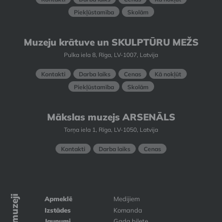
Piekļūstamība
Skolām
Muzeju krātuve un SKULPTŪRU MEŽS
Pulka iela 8, Rīga, LV-1007, Latvija
Kontakti
Darba laiks
Cenas
Kā nokļūt
Piekļūstamība
Skolām
Mākslas muzejs ARSENĀLS
Torņa iela 1, Rīga, LV-1050, Latvija
Kontakti
Darba laiks
Cenas
Apmeklē
Medijiem
Izstādes
Komanda
Jaunumi
Gada biļete