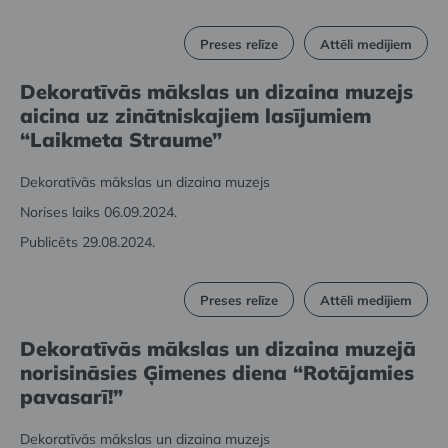
Preses relīze
Attēli medijiem
Dekoratīvās mākslas un dizaina muzejs
aicina uz zinātniskajiem lasījumiem
“Laikmeta Straume”
Dekoratīvās mākslas un dizaina muzejs
Norises laiks 06.09.2024.
Publicēts 29.08.2024.
Preses relīze
Attēli medijiem
Dekoratīvās mākslas un dizaina muzejā
norisināsies Ģimenes diena “Rotājamies
pavasarī!”
Dekoratīvās mākslas un dizaina muzejs