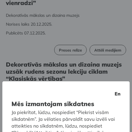
vienradzi”
Dekoratīvās mākslas un dizaina muzejs
Norises laiks 20.12.2025.
Publicēts 07.12.2025.
Preses relīze
Attēli medijiem
Dekoratīvās mākslas un dizaina muzejs
uzsāk rudens sezonu lekciju ciklam
“Klasiskās vērtības”
Dekoratīvās mākslas un dizaina muzejs
En
Norises laiks 24.09.2025. - 03.12.2025.
Mēs izmantojam sīkdatnes
Publicēts 17.09.2025.
Ja piekrītat, lūdzu, nospiediet “Piekrist visām
sīkdatnēm”. Ja vēlaties pārvaldīt savu izvēli vai
atteikties no sīkdatnēm, lūdzu, nospiediet
Preses relīze
Attēli medijiem