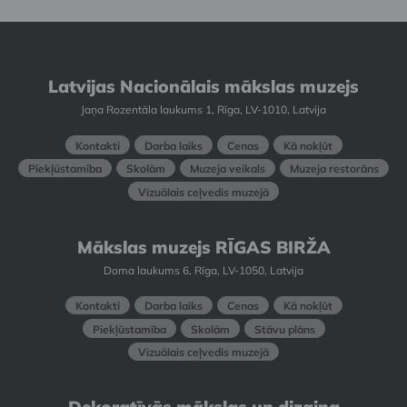
Latvijas Nacionālais mākslas muzejs
Jaņa Rozentāla laukums 1, Rīga, LV-1010, Latvija
Kontakti
Darba laiks
Cenas
Kā nokļūt
Piekļūstamība
Skolām
Muzeja veikals
Muzeja restorāns
Vizuālais ceļvedis muzejā
Mākslas muzejs RĪGAS BIRŽA
Doma laukums 6, Rīga, LV-1050, Latvija
Kontakti
Darba laiks
Cenas
Kā nokļūt
Piekļūstamība
Skolām
Stāvu plāns
Vizuālais ceļvedis muzejā