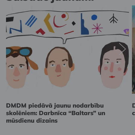
DMDM piedāvā jaunu nodarbību
skolēniem: Darbnīca “Baltars” un
mūsdienu dizains