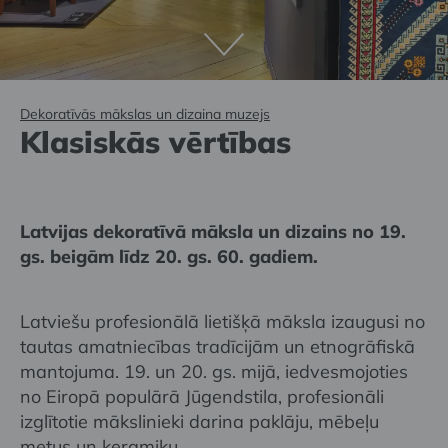
Dekoratīvās mākslas un dizaina muzejs
Klasiskās vērtības
Latvijas dekoratīvā māksla un dizains no 19.
gs. beigām līdz 20. gs. 60. gadiem.
Latviešu profesionālā lietišķā māksla izaugusi no
tautas amatniecības tradīcijām un etnogrāfiskā
mantojuma. 19. un 20. gs. mijā, iedvesmojoties
no Eiropā populārā Jūgendstila, profesionāli
izglītotie mākslinieki darina paklāju, mēbeļu
metus un keramiku.