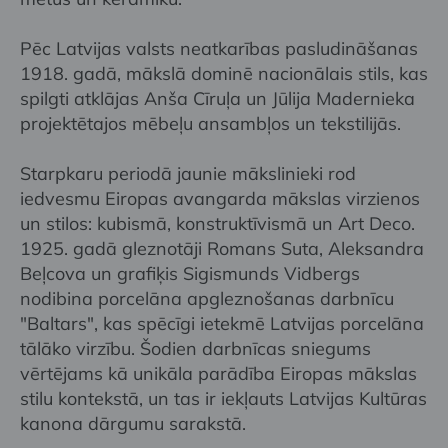
Pēc Latvijas valsts neatkarības pasludināšanas
1918. gadā, mākslā dominē nacionālais stils, kas
spilgti atklājas Anša Cīruļa un Jūlija Madernieka
projektētajos mēbeļu ansambļos un tekstilijās.
Starpkaru periodā jaunie mākslinieki rod
iedvesmu Eiropas avangarda mākslas virzienos
un stilos: kubismā, konstruktīvismā un Art Deco.
1925. gadā gleznotāji Romans Suta, Aleksandra
Beļcova un grafiķis Sigismunds Vidbergs
nodibina porcelāna apgleznošanas darbnīcu
"Baltars", kas spēcīgi ietekmē Latvijas porcelāna
tālāko virzību. Šodien darbnīcas sniegums
vērtējams kā unikāla parādība Eiropas mākslas
stilu kontekstā, un tas ir iekļauts Latvijas Kultūras
kanona dārgumu sarakstā.