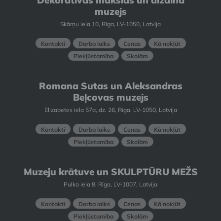
Dekoratīvās mākslas un dizaina
muzejs
Skārņu iela 10, Rīga, LV-1050, Latvija
Kontakti
Darba laiks
Cenas
Kā nokļūt
Piekļūstamība
Skolām
Romana Sutas un Aleksandras
Beļcovas muzejs
Elizabetes iela 57a, dz. 26, Rīga, LV-1050, Latvija
Kontakti
Darba laiks
Cenas
Kā nokļūt
Piekļūstamība
Skolām
Muzeju krātuve un SKULPTŪRU MEŽS
Pulka iela 8, Rīga, LV-1007, Latvija
Kontakti
Darba laiks
Cenas
Kā nokļūt
Piekļūstamība
Skolām