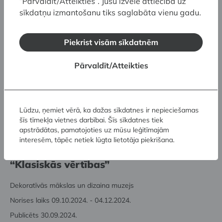
“Pārvaldīt/Atteikties”. Jūsu izvēle attiecībā uz
Dekoratīvās mākslas un dizaina muzejā
sīkdatņu izmantošanu tiks saglabāta vienu gadu.
norisināsies Ģimenes diena “Dabas slāņi
stiklā”
Piekrist visām sīkdatnēm
Dekoratīvās mākslas un dizaina muzejs
Pārvaldīt/Atteikties
Norises laiks 13.04.2025.
Publicēts 09.04.2025.
Lūdzu, ņemiet vērā, ka dažas sīkdatnes ir nepieciešamas
Preses relīze
Attēli medijiem
šīs tīmekļa vietnes darbībai. Šīs sīkdatnes tiek
apstrādātas, pamatojoties uz mūsu leģitīmajām
Dekoratīvās mākslas un dizaina muzejs
interesēm, tāpēc netiek lūgta lietotāja piekrišana.
atklāj jauno sezonu lekciju ciklam
“Klasiskās vērtības”
Dekoratīvās mākslas un dizaina muzejs
Norises laiks 09.10.2024. - 04.12.2024.
Publicēts 30.09.2024.