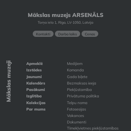
Mākslas muzejs ARSENĀLS
Torņa iela 1, Rīga, LV-1050, Latvija
Kontakti
Darba laiks
Cenas
Mākslas muzeji
Apmeklē
Medijiem
Izstādes
Komanda
Jaunumi
Gada biļete
Kalendārs
Bezmaksas ieeja
Pasākumi
Piekļūstamība
Izglītība
Privātuma politika
Kolekcijas
Telpu noma
Par mums
Fotosesijas
Vakances
Dokumenti
Tīmekļvietnes piekļūstamības