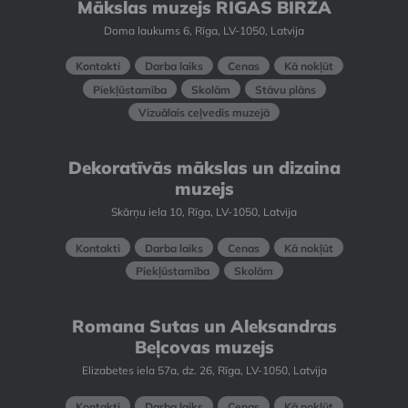
Mākslas muzejs RĪGAS BIRŽA
Doma laukums 6, Rīga, LV-1050, Latvija
Kontakti
Darba laiks
Cenas
Kā nokļūt
Piekļūstamība
Skolām
Stāvu plāns
Vizuālais ceļvedis muzejā
Dekoratīvās mākslas un dizaina
muzejs
Skārņu iela 10, Rīga, LV-1050, Latvija
Kontakti
Darba laiks
Cenas
Kā nokļūt
Piekļūstamība
Skolām
Romana Sutas un Aleksandras
Beļcovas muzejs
Elizabetes iela 57a, dz. 26, Rīga, LV-1050, Latvija
Kontakti
Darba laiks
Cenas
Kā nokļūt