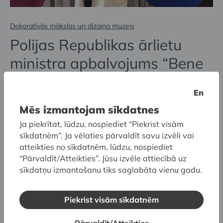
Dekoratīvās mākslas un dizaina muzejs
Polijas Republikas ārlietu
ministra apbalvojums “Bene
Merito”:
En
DMDM vadītājai Inesei
Mēs izmantojam sīkdatnes
Baranovskai
Ja piekrītat, lūdzu, nospiediet “Piekrist visām
sīkdatnēm”. Ja vēlaties pārvaldīt savu izvēli vai
atteikties no sīkdatnēm, lūdzu, nospiediet
“Pārvaldīt/Atteikties”. Jūsu izvēle attiecībā uz
sīkdatņu izmantošanu tiks saglabāta vienu gadu.
Piekrist visām sīkdatnēm