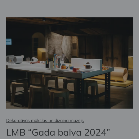
Dekoratīvās mākslas un dizaina muzejs
LMB “Gada balva 2024”