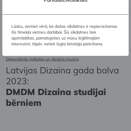
Pārvaldīt/Atteikties
Lūdzu, ņemiet vērā, ka dažas sīkdatnes ir nepieciešamas
šīs tīmekļa vietnes darbībai. Šīs sīkdatnes tiek
apstrādātas, pamatojoties uz mūsu leģitīmajām
interesēm, tāpēc netiek lūgta lietotāja piekrišana.
Dekoratīvās mākslas un dizaina muzejs
Latvijas Dizaina gada balva
2023:
DMDM Dizaina studijai
bērniem