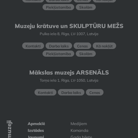
Piekļūstamība
Skolām
Muzeju krātuve un SKULPTŪRU MEŽS
Pulka iela 8, Rīga, LV-1007, Latvija
Kontakti
Darba laiks
Cenas
Kā nokļūt
Piekļūstamība
Skolām
Mākslas muzejs ARSENĀLS
Torņa iela 1, Rīga, LV-1050, Latvija
Kontakti
Darba laiks
Cenas
Apmeklē
Medijiem
Izstādes
Komanda
Jaunumi
Gada biļete