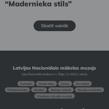
“Madernieka stils”
Skatīt vairāk
Latvijas Nacionālais mākslas muzejs
Jaņa Rozentāla laukums 1, Rīga, LV-1010, Latvija
Kontakti
Darba laiks
Cenas
Kā nokļūt
Piekļūstamība
Skolām
Muzeja veikals
Muzeja restorāns
Vizuālais ceļvedis muzejā