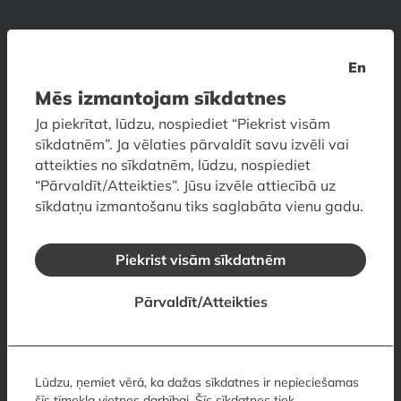
Latvijas Nacionālais mākslas muzejs
En
Jaņa Rozentāla laukums 1, Rīga, LV-1010, Latvija
Mēs izmantojam sīkdatnes
Kontakti
Darba laiks
Cenas
Kā nokļūt
Ja piekrītat, lūdzu, nospiediet “Piekrist visām
Piekļūstamība
Skolām
Muzeja veikals
Muzeja restorāns
sīkdatnēm”. Ja vēlaties pārvaldīt savu izvēli vai
Vizuālais ceļvedis muzejā
atteikties no sīkdatnēm, lūdzu, nospiediet
“Pārvaldīt/Atteikties”. Jūsu izvēle attiecībā uz
sīkdatņu izmantošanu tiks saglabāta vienu gadu.
Mākslas muzejs RĪGAS BIRŽA
Doma laukums 6, Rīga, LV-1050, Latvija
Piekrist visām sīkdatnēm
Kontakti
Darba laiks
Cenas
Kā nokļūt
Piekļūstamība
Skolām
Stāvu plāns
Pārvaldīt/Atteikties
Vizuālais ceļvedis muzejā
Dekoratīvās mākslas un dizaina
Lūdzu, ņemiet vērā, ka dažas sīkdatnes ir nepieciešamas
muzejs
šīs tīmekļa vietnes darbībai. Šīs sīkdatnes tiek