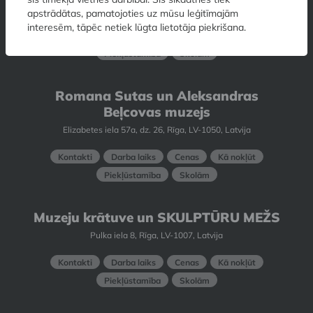
Skārņu iela 10, Rīga, LV-1050, Latvija
apstrādātas, pamatojoties uz mūsu leģitīmajām
interesēm, tāpēc netiek lūgta lietotāja piekrišana.
Kontakti
Darba laiks
Cenas
Kā nokļūt
Piekļūstamība
Skolām
Romana Sutas un Aleksandras
Beļcovas muzejs
Elizabetes iela 57a, dz. 26, Rīga, LV-1050, Latvija
Kontakti
Darba laiks
Cenas
Kā nokļūt
Piekļūstamība
Skolām
Muzeju krātuve un SKULPTŪRU MEŽS
Pulka iela 8, Rīga, LV-1007, Latvija
Kontakti
Darba laiks
Cenas
Kā nokļūt
Piekļūstamība
Skolām