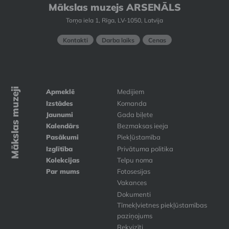
Mākslas muzejs ARSENĀLS
Torņa iela 1, Rīga, LV-1050, Latvija
Kontakti
Darba laiks
Cenas
Mākslas muzeji
Apmeklē
Medijiem
Izstādes
Komanda
Jaunumi
Gada biļete
Kalendārs
Bezmaksas ieeja
Pasākumi
Piekļūstamība
Izglītība
Privātuma politika
Kolekcijas
Telpu noma
Par mums
Fotosesijas
Vakances
Dokumenti
Tīmekļvietnes piekļūstamības
paziņojums
Rekvizīti