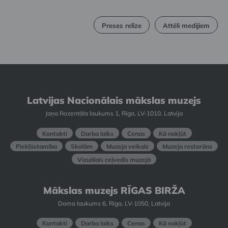
Preses relīze
Attēli medijiem
Latvijas Nacionālais mākslas muzejs
Jaņa Rozentāla laukums 1, Rīga, LV-1010, Latvija
Kontakti
Darba laiks
Cenas
Kā nokļūt
Piekļūstamība
Skolām
Muzeja veikals
Muzeja restorāns
Vizuālais ceļvedis muzejā
Mākslas muzejs RĪGAS BIRŽA
Doma laukums 6, Rīga, LV-1050, Latvija
Kontakti
Darba laiks
Cenas
Kā nokļūt