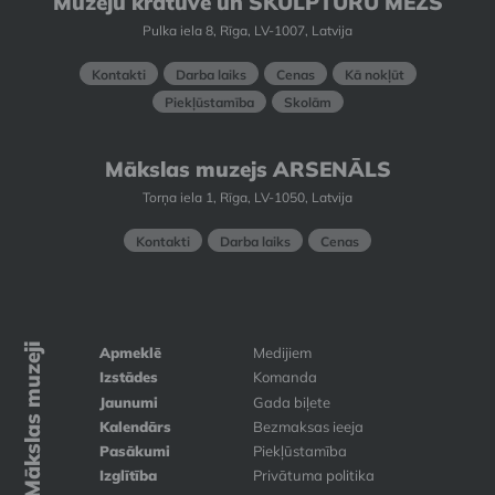
Muzeju krātuve un SKULPTŪRU MEŽS
Pulka iela 8, Rīga, LV-1007, Latvija
Kontakti
Darba laiks
Cenas
Kā nokļūt
Piekļūstamība
Skolām
Mākslas muzejs ARSENĀLS
Torņa iela 1, Rīga, LV-1050, Latvija
Kontakti
Darba laiks
Cenas
Mākslas muzeji
Apmeklē
Medijiem
Izstādes
Komanda
Jaunumi
Gada biļete
Kalendārs
Bezmaksas ieeja
Pasākumi
Piekļūstamība
Izglītība
Privātuma politika