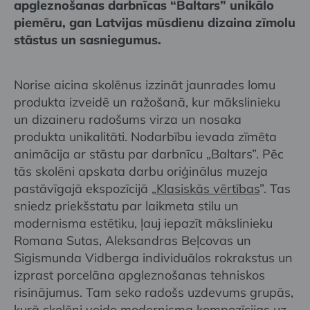
apgleznošanas darbnīcas “Baltars” unikālo
piemēru, gan Latvijas mūsdienu dizaina zīmolu
stāstus un sasniegumus.
Norise aicina skolēnus izzināt jaunrades lomu
produkta izveidē un ražošanā, kur mākslinieku
un dizaineru radošums virza un nosaka
produkta unikalitāti. Nodarbību ievada zīmēta
animācija ar stāstu par darbnīcu „Baltars”. Pēc
tās skolēni apskata darbu oriģinālus muzeja
pastāvīgajā ekspozīcijā „
Klasiskās vērtības
”. Tas
sniedz priekšstatu par laikmeta stilu un
modernisma estētiku, ļauj iepazīt mākslinieku
Romana Sutas, Aleksandras Beļcovas un
Sigismunda Vidberga individuālos rokrakstus un
izprast porcelāna apgleznošanas tehniskos
risinājumus. Tam seko radošs uzdevums grupās,
kurā skolēni veido modernisma kompozīcijas uz