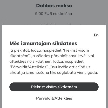
Dalības maksa
9,00 EUR no skolēna
Materiāli līdzņemšanai
Nepieciešamie materiāli tiks nodrošināti
En
Mēs izmantojam sīkdatnes
Pieteikšanās
Ja piekrītat, lūdzu, nospiediet “Piekrist visām
Dalība ar iepriekšēju pieteikšanos
sīkdatnēm”. Ja vēlaties pārvaldīt savu izvēli vai
T: (+371) 67 830917
atteikties no sīkdatnēm, lūdzu, nospiediet
T: (+371) 60 001328
“Pārvaldīt/Atteikties”. Jūsu izvēle attiecībā uz
E:
dmdm@lnmm.gov.lv
sīkdatņu izmantošanu tiks saglabāta vienu gadu.
Norises vieta
Piekrist visām sīkdatnēm
Dekoratīvās mākslas un dizaina muzejs,
Pārvaldīt/Atteikties
Skārņu iela 10, Rīga
Plāno apmeklējumu