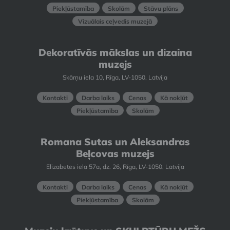
Piekļūstamība
Skolām
Stāvu plāns
Vizuālais ceļvedis muzejā
Dekoratīvās mākslas un dizaina
muzejs
Skārņu iela 10, Rīga, LV-1050, Latvija
Kontakti
Darba laiks
Cenas
Kā nokļūt
Piekļūstamība
Skolām
Romana Sutas un Aleksandras
Beļcovas muzejs
Elizabetes iela 57a, dz. 26, Rīga, LV-1050, Latvija
Kontakti
Darba laiks
Cenas
Kā nokļūt
Piekļūstamība
Skolām