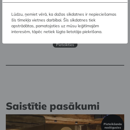
Ikmēneša jaunumi skolotājiem Ikmēneša
Lūdzu, ņemiet vērā, ka dažas sīkdatnes ir nepieciešamas
jaunumi skolotājiem
šīs tīmekļa vietnes darbībai. Šīs sīkdatnes tiek
apstrādātas, pamatojoties uz mūsu leģitīmajām
Ikmēneša Mākslas muzeju izglītības piedāvājums
interesēm, tāpēc netiek lūgta lietotāja piekrišana.
skolēniem un skolotājiem
Pieteikties
Saistītie pasākumi
Pieteikšanās
noslēgusies