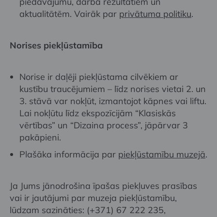
piedāvājumu, darba rezultātiem un
aktualitātēm. Vairāk par
privātuma politiku
.
Norises piekļūstamība
Norise ir daļēji piekļūstama cilvēkiem ar
kustību traucējumiem – līdz norises vietai 2. un
3. stāvā var nokļūt, izmantojot kāpnes vai liftu.
Lai nokļūtu līdz ekspozīcijām “Klasiskās
vērtības” un “Dizaina process”, jāpārvar 3
pakāpieni.
Plašāka informācija par
piekļūstamību muzejā
.
Ja Jums jānodrošina īpašas piekļuves prasības
vai ir jautājumi par muzeja piekļūstamību,
lūdzam sazināties: (+371) 67 222 235,