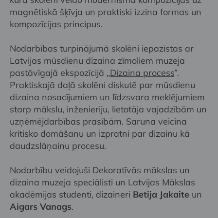
magnētiskā šķīvja un praktiski izzina formas un
kompozīcijas principus.
Nodarbības turpinājumā skolēni iepazīstas ar
Latvijas mūsdienu dizaina zīmoliem muzeja
pastāvīgajā ekspozīcijā „
Dizaina process
”.
Praktiskajā daļā skolēni diskutē par mūsdienu
dizaina nosacījumiem un līdzsvara meklējumiem
starp mākslu, inženieriju, lietotāja vajadzībām un
uzņēmējdarbības prasībām. Saruna veicina
kritisko domāšanu un izpratni par dizainu kā
daudzslāņainu procesu.
Nodarbību veidojuši Dekoratīvās mākslas un
dizaina muzeja speciālisti un Latvijas Mākslas
akadēmijas studenti, dizaineri
Betija Jakaite
un
Aigars Vanags
.