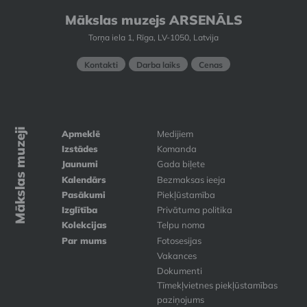
Mākslas muzejs ARSENĀLS
Torņa iela 1, Rīga, LV-1050, Latvija
Kontakti
Darba laiks
Cenas
Mākslas muzeji
Apmeklē
Medijiem
Izstādes
Komanda
Jaunumi
Gada biļete
Kalendārs
Bezmaksas ieeja
Pasākumi
Piekļūstamība
Izglītība
Privātuma politika
Kolekcijas
Telpu noma
Par mums
Fotosesijas
Vakances
Dokumenti
Tīmekļvietnes piekļūstamības
paziņojums