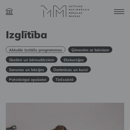
Izglītība
Aktuālo izstāžu programmas
Ģimenēm ar bērniem
Skolām un bērnudārziem
Ekskursijas
Sarunas un lekcijas
Darbnīcas un kursi
Patstāvīgai apskatei
Tiešsaistē