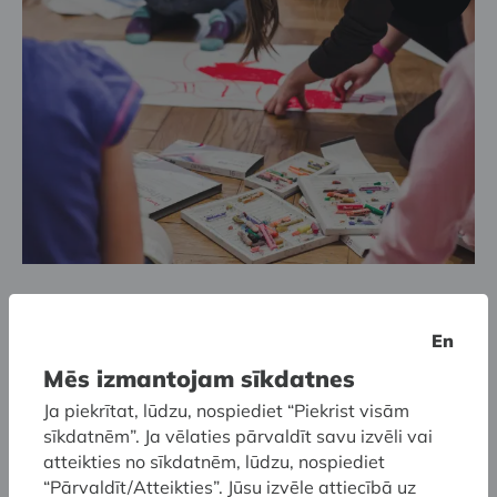
Latvijas Nacionālais mākslas muzejs
Vasaras skola bērniem:
En
Mēs izmantojam sīkdatnes
Ieraudzīt neredzamo
Ja piekrītat, lūdzu, nospiediet “Piekrist visām
sīkdatnēm”. Ja vēlaties pārvaldīt savu izvēli vai
atteikties no sīkdatnēm, lūdzu, nospiediet
“Pārvaldīt/Atteikties”. Jūsu izvēle attiecībā uz