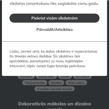
sīkdatņu izmantošanu tiks saglabāta vienu gadu.
Latvijas Nacionālais mākslas muzejs
Piekrist visām sīkdatnēm
Jaņa Rozentāla laukums 1, Rīga, LV-1010, Latvija
Pārvaldīt/Atteikties
Kontakti
Darba laiks
Cenas
Kā nokļūt
Piekļūstamība
Skolām
Muzeja veikals
Muzeja restorāns
Vizuālais ceļvedis muzejā
Lūdzu, ņemiet vērā, ka dažas sīkdatnes ir nepieciešamas
šīs tīmekļa vietnes darbībai. Šīs sīkdatnes tiek
Mākslas muzejs RĪGAS BIRŽA
apstrādātas, pamatojoties uz mūsu leģitīmajām
interesēm, tāpēc netiek lūgta lietotāja piekrišana.
Doma laukums 6, Rīga, LV-1050, Latvija
Kontakti
Darba laiks
Cenas
Kā nokļūt
Piekļūstamība
Skolām
Stāvu plāns
Vizuālais ceļvedis muzejā
Dekoratīvās mākslas un dizaina