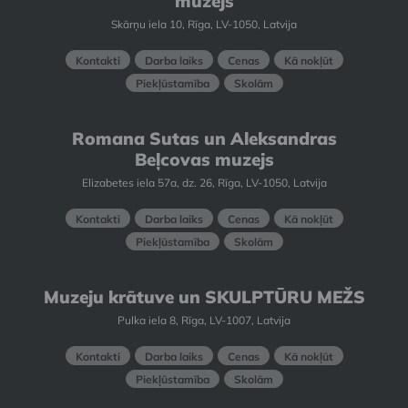
muzejs
Skārņu iela 10, Rīga, LV-1050, Latvija
Kontakti
Darba laiks
Cenas
Kā nokļūt
Piekļūstamība
Skolām
Romana Sutas un Aleksandras
Beļcovas muzejs
Elizabetes iela 57a, dz. 26, Rīga, LV-1050, Latvija
Kontakti
Darba laiks
Cenas
Kā nokļūt
Piekļūstamība
Skolām
Muzeju krātuve un SKULPTŪRU MEŽS
Pulka iela 8, Rīga, LV-1007, Latvija
Kontakti
Darba laiks
Cenas
Kā nokļūt
Piekļūstamība
Skolām