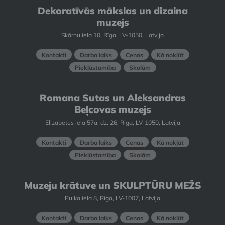
Dekoratīvās mākslas un dizaina
muzejs
Skārņu iela 10, Rīga, LV-1050, Latvija
Kontakti
Darba laiks
Cenas
Kā nokļūt
Piekļūstamība
Skolām
Romana Sutas un Aleksandras
Beļcovas muzejs
Elizabetes iela 57a, dz. 26, Rīga, LV-1050, Latvija
Kontakti
Darba laiks
Cenas
Kā nokļūt
Piekļūstamība
Skolām
Muzeju krātuve un SKULPTŪRU MEŽS
Pulka iela 8, Rīga, LV-1007, Latvija
Kontakti
Darba laiks
Cenas
Kā nokļūt