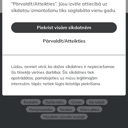
“Pārvaldīt/Atteikties”. Jūsu izvēle attiecībā uz
sīkdatņu izmantošanu tiks saglabāta vienu gadu.
Piekrist visām sīkdatnēm
Latvijas Nacionālais mākslas muzejs
Pārvaldīt/Atteikties
Jaņa Rozentāla laukums 1, Rīga, LV-1010, Latvija
Kontakti
Darba laiks
Cenas
Kā nokļūt
Piekļūstamība
Skolām
Muzeja veikals
Muzeja restorāns
Lūdzu, ņemiet vērā, ka dažas sīkdatnes ir nepieciešamas
Vizuālais ceļvedis muzejā
šīs tīmekļa vietnes darbībai. Šīs sīkdatnes tiek
apstrādātas, pamatojoties uz mūsu leģitīmajām
Mākslas muzejs RĪGAS BIRŽA
interesēm, tāpēc netiek lūgta lietotāja piekrišana.
Doma laukums 6, Rīga, LV-1050, Latvija
Kontakti
Darba laiks
Cenas
Kā nokļūt
Piekļūstamība
Skolām
Stāvu plāns
Vizuālais ceļvedis muzejā