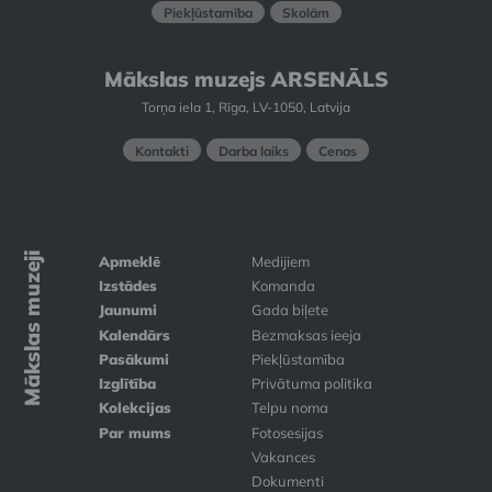
Piekļūstamība
Skolām
Mākslas muzejs ARSENĀLS
Torņa iela 1, Rīga, LV-1050, Latvija
Kontakti
Darba laiks
Cenas
Mākslas muzeji
Apmeklē
Medijiem
Izstādes
Komanda
Jaunumi
Gada biļete
Kalendārs
Bezmaksas ieeja
Pasākumi
Piekļūstamība
Izglītība
Privātuma politika
Kolekcijas
Telpu noma
Par mums
Fotosesijas
Vakances
Dokumenti