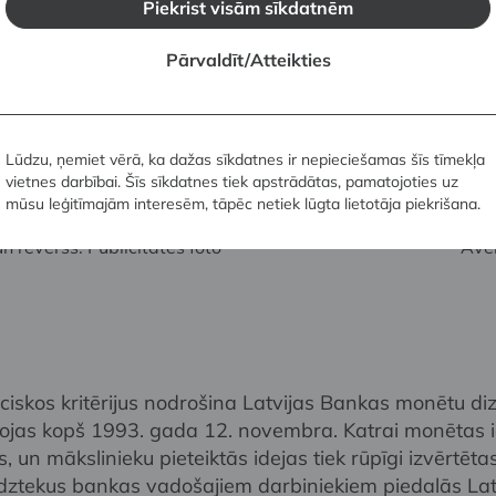
Piekrist visām sīkdatnēm
Pārvaldīt/Atteikties
Lūdzu, ņemiet vērā, ka dažas sīkdatnes ir nepieciešamas šīs tīmekļa
 monēta. Autors: Teodors Zaļkalns. Plastiskais
Latv
vietnes darbībai. Šīs sīkdatnes tiek apstrādātas, pamatojoties uz
ms:
veid
mūsu leģitīmajām interesēm, tāpēc netiek lūgta lietotāja piekrišana.
ranckeviča. 1922 / 2008. Zelta piemiņas monēta.
Ligi
n reverss. Publicitātes foto
Aver
ciskos kritērijus nodrošina Latvijas Bankas monētu di
bojas kopš 1993. gada 12. novembra. Katrai monētas i
s, un mākslinieku pieteiktās idejas tiek rūpīgi izvērtētas
īdztekus bankas vadošajiem darbiniekiem piedalās Lat