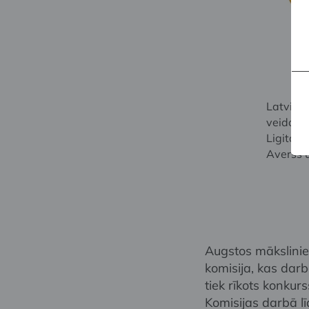
Latvijas
veidoju
Ligita F
Averss u
Augstos mākslinie
komisija, kas dar
tiek rīkots konkurs
Komisijas darbā l