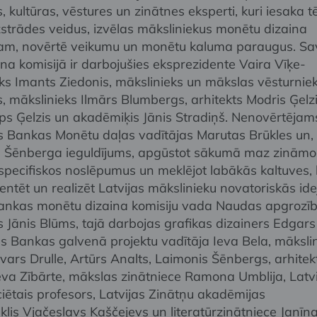
 kultūras, vēstures un zinātnes eksperti, kuri iesaka 
zstrādes veidus, izvēlas māksliniekus monētu dizaina
sam, novērtē veikumu un monētu kaluma paraugus. Sa
na komisijā ir darbojušies eksprezidente Vaira Vīķe-
eks Imants Ziedonis, mākslinieks un mākslas vēsturnie
 mākslinieks Ilmārs Blumbergs, arhitekts Modris Ģelzi
aps Ģelzis un akadēmiķis Jānis Stradiņš. Nenovērtējams
as Bankas Monētu daļas vadītājas Marutas Brūkles un,
 Šēnberga ieguldījums, apgūstot sākumā maz zināmo
pecifiskos noslēpumus un meklējot labākās kaltuves,
tēt un realizēt Latvijas mākslinieku novatoriskās ide
Bankas monētu dizaina komisiju vada Naudas apgrozī
s Jānis Blūms, tajā darbojas grafikas dizainers Edgars
as Bankas galvenā projektu vadītāja Ieva Bela, mākslin
vars Drulle, Artūrs Analts, Laimonis Šēnbergs, arhitek
Ieva Zībārte, mākslas zinātniece Ramona Umblija, Latv
iētais profesors, Latvijas Zinātņu akadēmijas
lis Vjačeslavs Kaščejevs un literatūrzinātniece Janīn