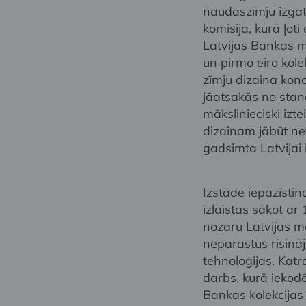
naudaszīmju izgat
komisija, kurā ļot
Latvijas Bankas mā
un pirmo eiro kol
zīmju dizaina konc
jāatsakās no stan
mākslinieciski izt
dizainam jābūt net
gadsimta Latvijai 
Izstāde iepazīstin
izlaistas sākot ar
nozaru Latvijas māk
neparastus risināj
tehnoloģijas. Kat
darbs, kurā iekodē
Bankas kolekcijas