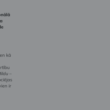
onālā
ņa
de
ien kā
rtību
ildu
–
ociējas
ien ir