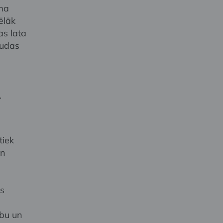
uma
ēlāk
as lata
audas
m
.
tiek
un
as
ību un