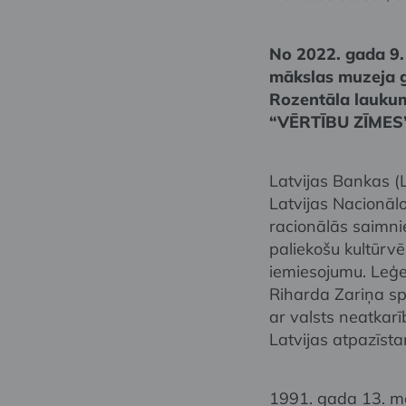
No 2022. gada 9.
mākslas muzeja ga
Rozentāla laukum
“VĒRTĪBU ZĪMES”
Latvijas Bankas (L
Latvijas Nacionāl
racionālās saimni
paliekošu kultūrvē
iemiesojumu. Leģ
Riharda Zariņa spi
ar valsts neatkarī
Latvijas atpazīst
1991. gada 13. ma