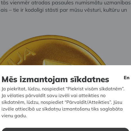
, tās vienmēr atrodas pasaules numismātu uzmanības
is – tie ir kodolīgi stāsti par mūsu vēsturi, kultūru un
Mēs izmantojam sīkdatnes
En
Ja piekrītat, lūdzu, nospiediet “Piekrist visām sīkdatnēm”.
Ja vēlaties pārvaldīt savu izvēli vai atteikties no
sīkdatnēm, lūdzu, nospiediet “Pārvaldīt/Atteikties”. Jūsu
izvēle attiecībā uz sīkdatņu izmantošanu tiks saglabāta
vienu gadu.