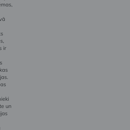
tēmas,
vā
ks
s,
 ir
s
 kas
jas.
bas
ieki
te un
ijas
a