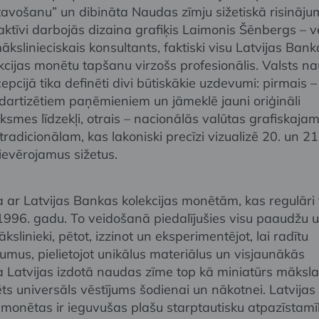
avošanu” un dibināta Naudas zīmju sižetiskā risināj
i aktīvi darbojās dizaina grafiķis Laimonis Šēnbergs – v
kslinieciskais konsultants, faktiski visu Latvijas Bank
ekcijas monētu tapšanu virzošs profesionālis. Valsts n
epcijā tika definēti divi būtiskākie uzdevumi: pirmais –
dartizētiem paņēmieniem un jāmeklē jauni oriģināli
eiksmes līdzekļi, otrais – nacionālās valūtas grafiskaja
radicionālam, kas lakoniski precīzi vizualizē 20. un 21
ievērojamus sižetus.
a ar Latvijas Bankas kolekcijas monētām, kas regulāri 
 1996. gadu. To veidošanā piedalījušies visu paaudžu 
slinieki, pētot, izzinot un eksperimentējot, lai radītu
umus, pielietojot unikālus materiālus un visjaunākās
ra Latvijas izdotā naudas zīme top kā miniatūrs māksl
ts universāls vēstījums šodienai un nākotnei. Latvijas
 monētas ir ieguvušas plašu starptautisku atpazīstam