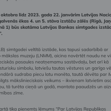
 oktobra līdz 2023. gada 22. janvārim Latvijas Naci
lvenās ēkas 4. un 5. stāva izstāžu zālēs (Rīgā, Ja
ā 1) būs skatāma Latvijas Bankas simtgades izstā
.
B) simtgadei veltītā izstāde, kas tapusi sadarbībā ar
o mākslas muzeju (LNMM), aicina novērtēt naudu ne v
eciskās pasaules neatņemamu sastāvdaļu, bet arī kā
sturisku simbolu, latviešu tautas vēstures un garīgo vē
endārā sudraba piecu latu monēta, tautā dēvēta par
M
lgts mākslinieciskais veikums – ikvienam latvietim as
bu, tā turēta cieņā un godā, mantota paaudzēs un aizv
amības zīme.
rtā tika pieņemts lēmums “Par Latvijas Republikas