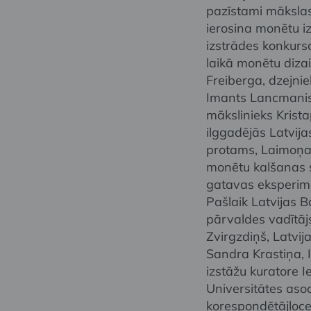
pazīstami mākslas,
ierosina monētu i
izstrādes konkur
laikā monētu dizai
Freiberga, dzejni
Imants Lancmanis,
mākslinieks Krist
ilggadējās Latvij
protams, Laimoņa
monētu kalšanas s
gatavas eksperimen
Pašlaik Latvijas 
pārvaldes vadītāj
Zvirgzdiņš, Latvij
Sandra Krastiņa, I
izstāžu kuratore 
Universitātes asoc
korespondētājlocek