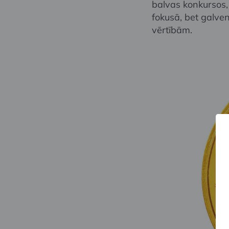
balvas konkursos
fokusā, bet galvena
vērtībām.