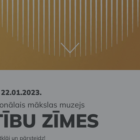
 22.01.2023.
ionālais mākslas muzejs
ĪBU ZĪMES
klāj un pārsteidz!