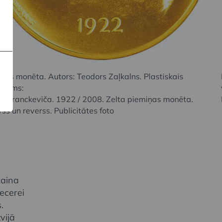
ijas monēta. Autors: Teodors Zaļkalns. Plastiskais
ojums:
ta Franckeviča. 1922 / 2008. Zelta piemiņas monēta.
ss un reverss. Publicitātes foto
zaina
ecerei
.
vijā