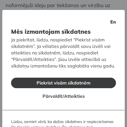
noformējuši ideju par tiekšanos un virzību uz
augšu, ne tikai lakoniski atklājot Latvijas Bankas
ceļu pagātnē un skaidri norādot virzienu
En
nākotnē, bet arī iedvesmojot mūs jauniem
Mēs izmantojam sīkdatnes
panākumiem tagadnē.
Ja piekrītat, lūdzu, nospiediet “Piekrist visām
sīkdatnēm”. Ja vēlaties pārvaldīt savu izvēli vai
Baudiet ziemu, priecājieties par “MŪSU SAULI”,
atteikties no sīkdatnēm, lūdzu, nospiediet
iemūžiniet mirkli fotogrāfijā, dalieties ar to vai
“Pārvaldīt/Atteikties”. Jūsu izvēle attiecībā uz
sīkdatņu izmantošanu tiks saglabāta vienu gadu.
iesūtiet mums!
Piekrist visām sīkdatnēm
Izstāde “VĒRTĪBU ZĪMES” ir skatāma līdz 15.
janvārim.
Pārvaldīt/Atteikties
Lūdzu, ņemiet vērā, ka dažas sīkdatnes ir nepieciešamas