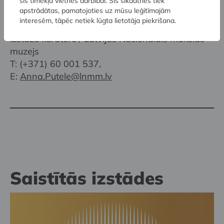
šīs tīmekļa vietnes darbībai. Šīs sīkdatnes tiek
apstrādātas, pamatojoties uz mūsu leģitīmajām
Papildu informācija:
interesēm, tāpēc netiek lūgta lietotāja piekrišana.
Anna Pūtele
, fotogrāfiju konkursa koordinatore,
izstāžu kuratore / Latvijas Nacionālais mākslas
muzejs
T: (+371) 60 001 537,
E:
Anna.Putele@lnmm.lv
Saistītās izstādes