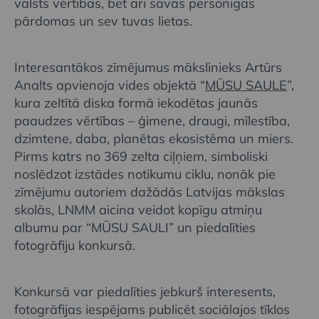
valsts vērtības, bet arī savas personīgās
pārdomas un sev tuvas lietas.
Interesantākos zīmējumus mākslinieks Artūrs
Analts apvienoja vides objektā “
MŪSU SAULE
”,
kura zeltītā diska formā iekodētas jaunās
paaudzes vērtības – ģimene, draugi, mīlestība,
dzimtene, daba, planētas ekosistēma un miers.
Pirms katrs no 369 zelta ciļņiem, simboliski
noslēdzot izstādes notikumu ciklu, nonāk pie
zīmējumu autoriem dažādās Latvijas mākslas
skolās, LNMM aicina veidot kopīgu atmiņu
albumu par “MŪSU SAULI” un piedalīties
fotogrāfiju konkursā.
Konkursā var piedalīties jebkurš interesents,
fotogrāfijas iespējams publicēt sociālajos tīklos