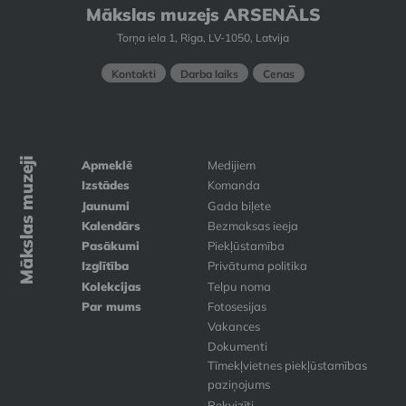
Mākslas muzejs ARSENĀLS
Torņa iela 1, Rīga, LV-1050, Latvija
Kontakti
Darba laiks
Cenas
Mākslas muzeji
Apmeklē
Medijiem
Izstādes
Komanda
Jaunumi
Gada biļete
Kalendārs
Bezmaksas ieeja
Pasākumi
Piekļūstamība
Izglītība
Privātuma politika
Kolekcijas
Telpu noma
Par mums
Fotosesijas
Vakances
Dokumenti
Tīmekļvietnes piekļūstamības
paziņojums
Rekvizīti