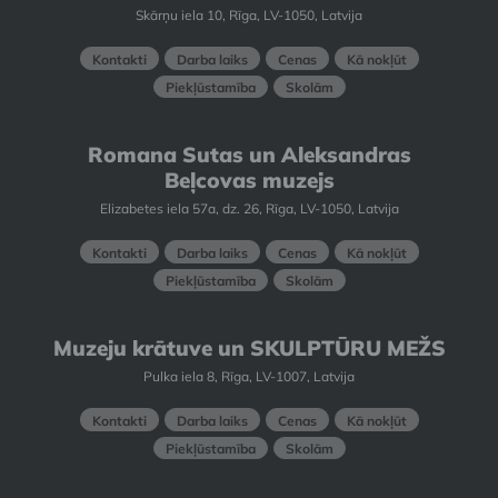
Skārņu iela 10, Rīga, LV-1050, Latvija
Kontakti
Darba laiks
Cenas
Kā nokļūt
Piekļūstamība
Skolām
Romana Sutas un Aleksandras
Beļcovas muzejs
Elizabetes iela 57a, dz. 26, Rīga, LV-1050, Latvija
Kontakti
Darba laiks
Cenas
Kā nokļūt
Piekļūstamība
Skolām
Muzeju krātuve un SKULPTŪRU MEŽS
Pulka iela 8, Rīga, LV-1007, Latvija
Kontakti
Darba laiks
Cenas
Kā nokļūt
Piekļūstamība
Skolām