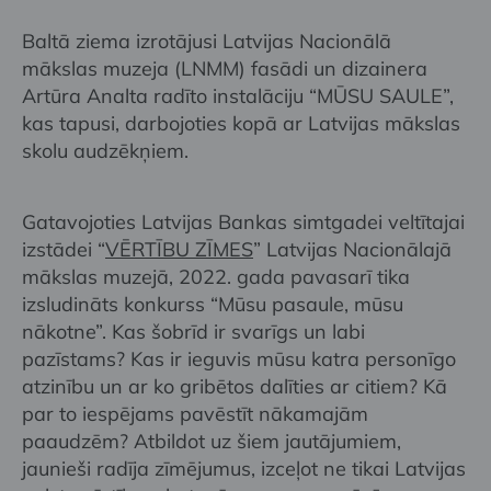
Baltā ziema izrotājusi Latvijas Nacionālā
mākslas muzeja (LNMM) fasādi un dizainera
Artūra Analta radīto instalāciju “MŪSU SAULE”,
kas tapusi, darbojoties kopā ar Latvijas mākslas
skolu audzēkņiem.
Gatavojoties Latvijas Bankas simtgadei veltītajai
izstādei “
VĒRTĪBU ZĪMES
” Latvijas Nacionālajā
mākslas muzejā, 2022. gada pavasarī tika
izsludināts konkurss “Mūsu pasaule, mūsu
nākotne”. Kas šobrīd ir svarīgs un labi
pazīstams? Kas ir ieguvis mūsu katra personīgo
atzinību un ar ko gribētos dalīties ar citiem? Kā
par to iespējams pavēstīt nākamajām
paaudzēm? Atbildot uz šiem jautājumiem,
jaunieši radīja zīmējumus, izceļot ne tikai Latvijas