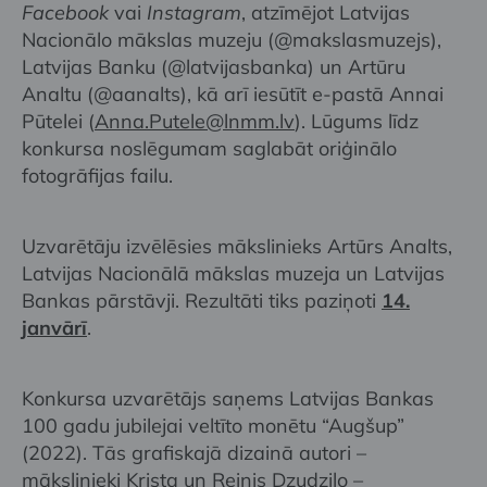
Facebook
vai
Instagram
, atzīmējot Latvijas
Nacionālo mākslas muzeju (@makslasmuzejs),
Latvijas Banku (@latvijasbanka) un Artūru
Analtu (@aanalts), kā arī iesūtīt e-pastā Annai
Pūtelei (
Anna.Putele@lnmm.lv
). Lūgums līdz
konkursa noslēgumam saglabāt oriģinālo
fotogrāfijas failu.
Uzvarētāju izvēlēsies mākslinieks Artūrs Analts,
Latvijas Nacionālā mākslas muzeja un Latvijas
Bankas pārstāvji. Rezultāti tiks paziņoti
14.
janvārī
.
Konkursa uzvarētājs saņems Latvijas Bankas
100 gadu jubilejai veltīto monētu “Augšup”
(2022). Tās grafiskajā dizainā autori –
mākslinieki Krista un Reinis Dzudzilo –