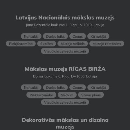
Latvijas Nacionālais mākslas muzejs
Jaņa Rozentāla laukums 1, Rīga, LV-1010, Latvija
Kontakti
Darba laiks
Cenas
Kā nokļūt
Piekļūstamība
Skolām
Muzeja veikals
Muzeja restorāns
Vizuālais ceļvedis muzejā
Mākslas muzejs RĪGAS BIRŽA
Doma laukums 6, Rīga, LV-1050, Latvija
Kontakti
Darba laiks
Cenas
Kā nokļūt
Piekļūstamība
Skolām
Stāvu plāns
Vizuālais ceļvedis muzejā
Dekoratīvās mākslas un dizaina
muzejs