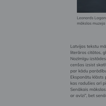
Leonards Lagan
mākslas muzeja k
Latvijas tekstu mā
literāros citātos, 
Nozīmīgu izstādes 
cenšas izsist skatī
par kādu parādību
Eksponātu klāsts 
kas radušies arī 
Senākais mākslas 
ar avīzi”, bet sen