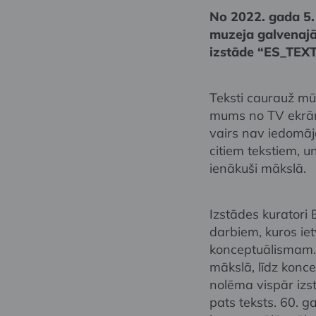
No 2022. gada 5.
muzeja galvenajā
izstāde “ES_TEXT
Teksti caurauž mū
mums no TV ekrān
vairs nav iedomāj
citiem tekstiem, un
ienākuši mākslā.
Izstādes kuratori
darbiem, kuros ietv
konceptuālismam. T
mākslā, līdz konce
nolēma vispār izst
pats teksts. 60. g