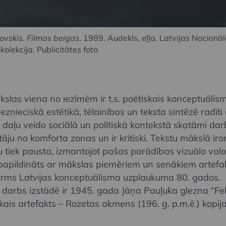
ovskis.
Filmas beigas
. 1989. Audekls, eļļa. Latvijas Nacionā
olekcija. Publicitātes foto
kslas viena no iezīmēm ir t.s. poētiskais konceptuālis
gleznieciskā estētikā, tēlainības un teksta sintēzē radīti 
daļu veido sociālā un politiskā kontekstā skatāmi darbi
tāju no komforta zonas un ir kritiski. Tekstu mākslā iro
 tiek pausta, izmantojot pašas parādības vizuālo valo
papildināts ar mākslas piemēriem un senākiem artefa
pirms Latvijas konceptuālisma uzplaukuma 80. gados.
darbs izstādē ir 1945. gada Jāņa Pauļuka glezna “Fel
ākais artefakts – Rozetas akmens (196. g. p.m.ē.) kopija