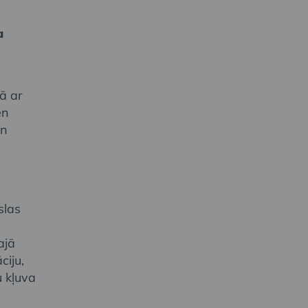
a
ā ar
en
un
slas
ajā
ciju,
u kļuva