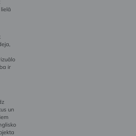
t
lielā
k
deja,
izuālo
ba ir
dz
tus un
liem
nglisko
rojekta