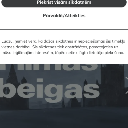
Piekrist visām sīkdatnēm
Pārvaldīt/Atteikties
Lūdzu, ņemiet vērā, ka dažas sīkdatnes ir nepieciešamas šīs tīmekļa
vietnes darbībai. Šīs sīkdatnes tiek apstrādātas, pamatojoties uz
mūsu leģitīmajām interesēm, tāpēc netiek lūgta lietotāja piekrišana.