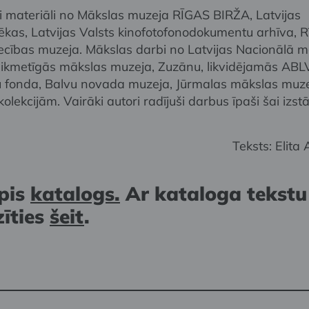
ti materiāli no Mākslas muzeja RĪGAS BIRŽA, Latvijas
tēkas, Latvijas Valsts kinofotofonodokumentu arhīva, 
ecības muzeja. Mākslas darbi no Latvijas Nacionālā m
aikmetīgās mākslas muzeja, Zuzānu, likvidējamās AB
 fonda, Balvu novada muzeja, Jūrmalas mākslas muz
olekcijām. Vairāki autori radījuši darbus īpaši šai izstā
Teksts: Elita
apis
katalogs.
Ar kataloga tekstu
zīties
šeit
.