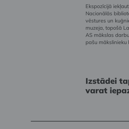
Ekspozīcijā iekļau
Nacionālās biblio
vēstures un kuģni
muzeja, topošā L
AS mākslas darbu
pašu mākslinieku k
Izstādei t
varat iepa