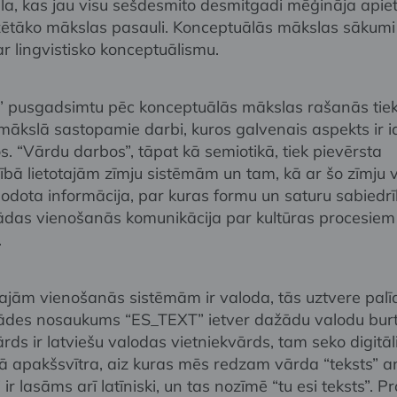
a, kas jau visu sešdesmito desmitgadi mēģināja apie
zētāko mākslas pasauli. Konceptuālās mākslas sākumi 
 ar lingvistisko konceptuālismu.
” pusgadsimtu pēc konceptuālās mākslas rašanās tie
 mākslā sastopamie darbi, kuros galvenais aspekts ir i
s. “Vārdu darbos”, tāpat kā semiotikā, tiek pievērsta
bā lietotajām zīmju sistēmām un tam, kā ar šo zīmju v
nodota informācija, par kuras formu un saturu sabiedrī
šādas vienošanās komunikācija par kultūras procesiem
.
ajām vienošanās sistēmām ir valoda, tās uztvere palī
tādes nosaukums “ES_TEXT” ietver dažādu valodu bur
rds ir latviešu valodas vietniekvārds, tam seko digitā
gā apakšsvītra, aiz kuras mēs redzam vārda “teksts” a
ir lasāms arī latīniski, un tas nozīmē “tu esi teksts”. P