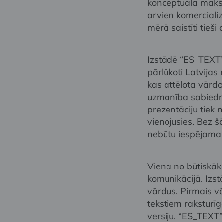
konceptuālā māksl
arvien komerciali
mērā saistīti tieši
Izstādē “ES_TEXT
pārlūkoti Latvijas
kas attēlota vārdo
uzmanība sabiedrī
prezentāciju tiek 
vienojusies. Bez 
nebūtu iespējama
Viena no būtiskāk
komunikācijā. Izs
vārdus. Pirmais vā
tekstiem raksturī
versiju. “ES_TEXT” 