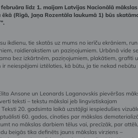
 februāra līdz 1. maijam Latvijas Nacionālā mākslas
 ēkā (Rīgā, Jaņa Rozentāla laukumā 1) būs skatām
”.
su ikdienu, tie skatās uz mums no ierīču ekrāniem, run
iem, raidierakstiem un paziņojumiem. Urbānā vide s
ama bez izkārtnēm, paziņojumiem, plakātiem, grafiti 
 ir neiespējami iztēloties, kā būtu, ja tie nekad nebūtu
 Elita Ansone un Leonards Laganovskis pievēršas māk
erti teksti – tekstu mākslai jeb lingvistiskajam
eksti 20. gadsimta laikā uzstājīgi iespiedušies vizuāl
ptuālisti 60. gados, cīnoties par mākslas dematerializā
umt no mākslas darbiem tēlus vai, precīzāk, par attēl
adu beigās tika definēts jauns mākslas virziens –