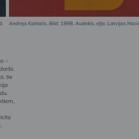
lā
Andrejs Kalnačs.
Bild
. 1998. Audekls, eļļa. Latvijas Nac
ms –
darbi.
, tie
nija
du.
ktiem,
icita
.