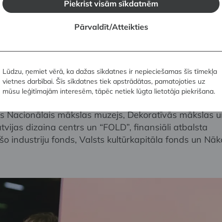
lu, tekstilu, akmeni un citiem materiāliem. Tajos viņš
Piekrist visām sīkdatnēm
ar krāsu un formu, gan novatoriskām tehnoloģijām,
riģinālu virsmas apstrādes metodi, kas izceļ akmens
Pārvaldīt/Atteikties
pakļauj to ģeometrijas likumiem.
ir arhitekte, urbāniste un publiciste Evelīna Ozola,
Lūdzu, ņemiet vērā, ka dažas sīkdatnes ir nepieciešamas šīs tīmekļa
nā piedalījās fotogrāfs Filips Šmits un mūziķis Artūrs L
vietnes darbībai. Šīs sīkdatnes tiek apstrādātas, pamatojoties uz
mūsu leģitīmajām interesēm, tāpēc netiek lūgta lietotāja piekrišana.
ijas Nacionālais mākslas muzejs, Dekoratīvās mākslas 
tvijas dizaina centrs un “FOLD”, finansiāli atbalsta
o industriju fonds, Valsts kultūrkapitāla fonds un Nā