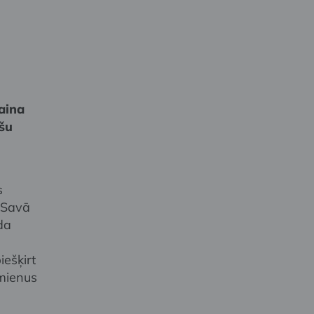
aina
ešu
s
. Savā
da
iešķirt
mienus