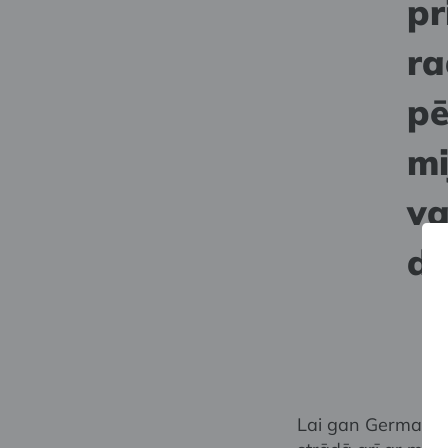
pr
ra
pē
mi
va
de
Lai gan Germana Er