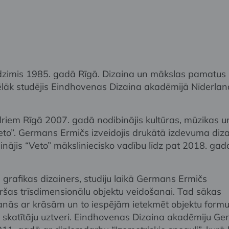
zimis 1985. gadā Rīgā. Dizaina un mākslas pamatus
ēlāk studējis Eindhovenas Dizaina akadēmijā Nīderlan
iem Rīgā 2007. gadā nodibinājis kultūras, mūzikas u
to”. Germans Ermičs izveidojis drukātā izdevuma diz
inājis “Veto” māksliniecisko vadību līdz pat 2018. ga
 grafikas dizainers, studiju laikā Germans Ermičs
ršas trīsdimensionālu objektu veidošanai. Tad sākas
ās ar krāsām un to iespējām ietekmēt objektu formu
n skatītāju uztveri. Eindhovenas Dizaina akadēmiju G