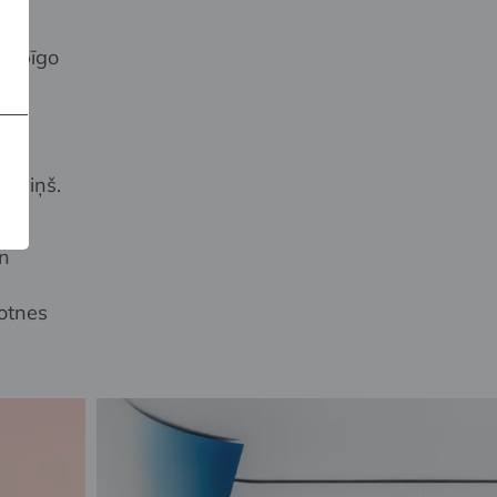
 dabīgo
iepiņš.
un
kotnes