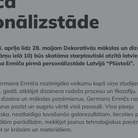
ča
onālizstāde
. aprīļa līdz 28. maijam Dekoratīvās mākslas un diz
rņu ielā 10) būs skatāma starptautiski atzītā latvi
a Ermiča pirmā personālizstāde Latvijā “Plūstoši”.
ermana Ermiča nozīmīgāko veikumu kopš viņa studija
gadā, atklājot dizainera radošo procesu un filozofiju
t dizaina un mākslas paņēmienus, Germans Ermičs ra
urus pazīst un augstu vērtē visā pasaulē. Viņa pieeju
ka, neatlaidīga tuvošanās galarezultātam, tiecoties p
ālām parādībām, meklējot jaunus tehnoloģiskus paņē
t ar krāsām un materiāliem.