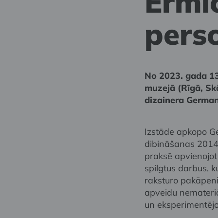
Ermi
pers
No 2023. gada 13
muzejā (Rīgā, Skā
dizainera German
Izstāde apkopo G
dibināšanas 2014. 
praksē apvienojo
spilgtus darbus, k
raksturo pakāpenis
apveidu nemateri
un eksperimentējo