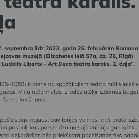
teātra karalis.
ļa
. septembra līdz 2023. gada 25. februārim Romana
ļcovas muzejā (Elizabetes ielā 57a, dz. 26, Rīgā)
“Ludolfs Liberts –
Art Deco
teātra karalis. 2. daļa”.
1895–1959) ir viens no spožākajiem teātra mākslinieki
gados. Viņa noformētās izrādes atšķir izdomas bagāt
n formu krāšņums.
paša spēja nojaust auditorijas vēlmes, viņš prata uzb
nu pasauli, kas pārsteidza un sajūsmināja gan kritiķu
berta dekorācijas pēc priekškara pacelšanas tika sagai