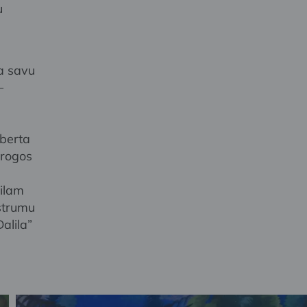
u
da savu
–
iberta
ērogos
ilam
ustrumu
alila”