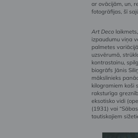
ar ovācijām, un, r
fotogrāfijas, šī s
Art Deco
laikmets,
izpaudumu viņa ve
palmetes variācijā
uzsvērumā, strūkl
kontrastainu, spilg
biogrāfs Jānis Si
mākslinieks panāca
kilogramiem koši s
raksturīga greznīb
eksotisko vidi (o
(1931) vai “Sābas
tautiskajiem sižet