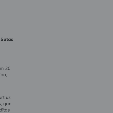
 Sutas
em 20.
ība,
urt uz
s, gan
dītas