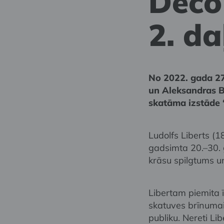
Deco 
2. da
No 2022. gada 27
un Aleksandras Be
skatāma izstāde 
Ludolfs Liberts (
gadsimta 20.–30. 
krāsu spilgtums u
Libertam piemita ī
skatuves brīnumai
publiku. Nereti Li