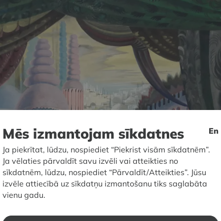
Mēs izmantojam sīkdatnes
En
Ja piekrītat, lūdzu, nospiediet “Piekrist visām sīkdatnēm”.
Ja vēlaties pārvaldīt savu izvēli vai atteikties no
sīkdatnēm, lūdzu, nospiediet “Pārvaldīt/Atteikties”. Jūsu
izvēle attiecībā uz sīkdatņu izmantošanu tiks saglabāta
vienu gadu.