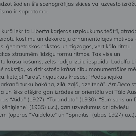
edzot šodien šīs scenogrāfijas skices vai uzvesto izrāž
ajūsma ir saprotama.
 kurā iekrita Liberta karjeras uzplaukums teātrī, atra
idotu kostīmu un dekorāciju ornamentālajos motīvos 
s, ģeometriskos rakstos un zigzagos, vertikālo ritmu
akas straumēm līdzīgu formu ritmos. Tas viss un
tu krāsu košums, zelts radīja izcilu iespaidu. Ludolfa L
liņš rakstīja, ka dzirkstošo krāsainību monumentālos m
, lietojot “tīras”, nejauktas krāsas: “Podos iejuka
arkanā turku bakāna, zilā, zaļā, dzeltenā”.
Art Deco
st
a un šiks atšķīra gan izrādes ar orientālu vai Tālo A
peras “Aīda” (1927), “Turandota” (1930), “Samsons un D
 ķēniņiene” (1935) u.c.), gan uzvedumus ar latviešu
iem (operas “Vaidelote” un “Sprīdītis” (abas 1927) u.c.).