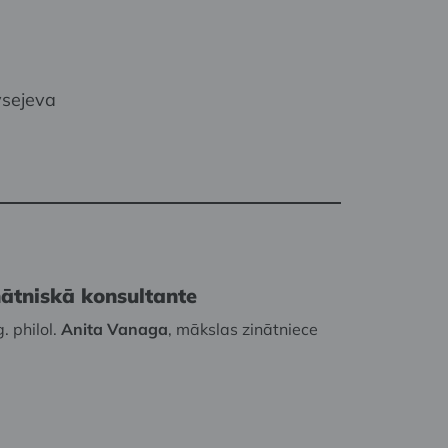
vsejeva
nātniskā konsultante
. philol.
Anita Vanaga
, mākslas zinātniece