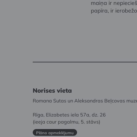
maiņa ir nepiecie
papīra, ir ierobe
Norises vieta
Romana Sutas un Aleksandras Beļcovas muz
Rīga, Elizabetes iela 57a, dz. 26
(ieeja caur pagalmu, 5. stāvs)
Plāno apmeklējumu