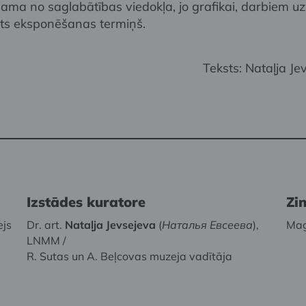
šama no saglabātības viedokļa, jo grafikai, darbiem uz
žots eksponēšanas termiņš.
Teksts: Nataļja Je
Izstādes kuratore
Zi
ejs
Dr. art.
Nataļja Jevsejeva
(
Наталья Евсеева
),
Mag
LNMM /
R. Sutas un A. Beļcovas muzeja vadītāja