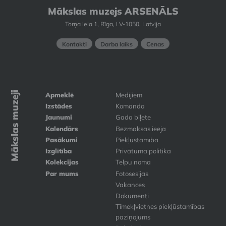
Mākslas muzejs ARSENĀLS
Torņa iela 1, Rīga, LV-1050, Latvija
Kontakti
Darba laiks
Cenas
Mākslas muzeji
Apmeklē
Medijiem
Izstādes
Komanda
Jaunumi
Gada biļete
Kalendārs
Bezmaksas ieeja
Pasākumi
Piekļūstamība
Izglītība
Privātuma politika
Kolekcijas
Telpu noma
Par mums
Fotosesijas
Vakances
Dokumenti
Tīmekļvietnes piekļūstamības
paziņojums