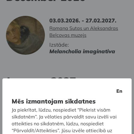
03.03.2026. - 27.02.2027.
Romana Sutas un Aleksandras
Beļcovas muzejs
Izstāde:
Melancholia imaginativa
January 2027
En
Mēs izmantojam sīkdatnes
03.03.2026. - 27.02.2027.
Ja piekrītat, lūdzu, nospiediet “Piekrist visām
Romana Sutas un Aleksandras
sīkdatnēm”. Ja vēlaties pārvaldīt savu izvēli vai
Beļcovas muzejs
atteikties no sīkdatnēm, lūdzu, nospiediet
Izstāde:
“Pārvaldīt/Atteikties”. Jūsu izvēle attiecībā uz