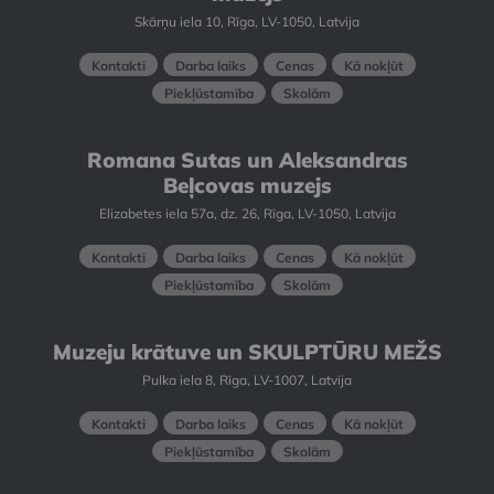
Skārņu iela 10, Rīga, LV-1050, Latvija
Kontakti
Darba laiks
Cenas
Kā nokļūt
Piekļūstamība
Skolām
Romana Sutas un Aleksandras
Beļcovas muzejs
Elizabetes iela 57a, dz. 26, Rīga, LV-1050, Latvija
Kontakti
Darba laiks
Cenas
Kā nokļūt
Piekļūstamība
Skolām
Muzeju krātuve un SKULPTŪRU MEŽS
Pulka iela 8, Rīga, LV-1007, Latvija
Kontakti
Darba laiks
Cenas
Kā nokļūt
Piekļūstamība
Skolām