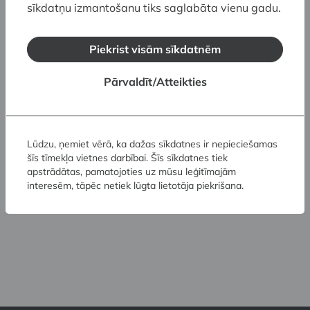
Melancholia imaginativa
sīkdatņu izmantošanu tiks saglabāta vienu gadu.
Piekrist visām sīkdatnēm
February 2027
Pārvaldīt/Atteikties
03.03.2026. - 27.02.2027.
Romana Sutas un Aleksandras
Lūdzu, ņemiet vērā, ka dažas sīkdatnes ir nepieciešamas
šīs tīmekļa vietnes darbībai. Šīs sīkdatnes tiek
Beļcovas muzejs
apstrādātas, pamatojoties uz mūsu leģitīmajām
Izstāde:
interesēm, tāpēc netiek lūgta lietotāja piekrišana.
Melancholia imaginativa