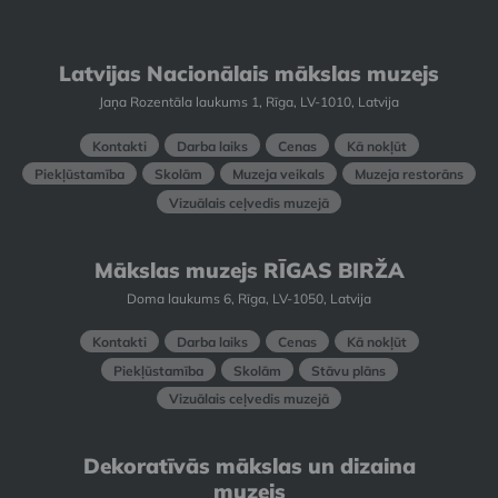
Latvijas Nacionālais mākslas muzejs
Jaņa Rozentāla laukums 1, Rīga, LV-1010, Latvija
Kontakti
Darba laiks
Cenas
Kā nokļūt
Piekļūstamība
Skolām
Muzeja veikals
Muzeja restorāns
Vizuālais ceļvedis muzejā
Mākslas muzejs RĪGAS BIRŽA
Doma laukums 6, Rīga, LV-1050, Latvija
Kontakti
Darba laiks
Cenas
Kā nokļūt
Piekļūstamība
Skolām
Stāvu plāns
Vizuālais ceļvedis muzejā
Dekoratīvās mākslas un dizaina
muzejs