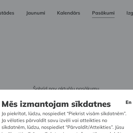
stādes
Jaunumi
Kalendārs
Pasākumi
Izg
Šobrīd nav aktuālu pasākumu.
Mēs izmantojam sīkdatnes
En
Ja piekrītat, lūdzu, nospiediet “Piekrist visām sīkdatnēm”.
Ja vēlaties pārvaldīt savu izvēli vai atteikties no
sīkdatnēm, lūdzu, nospiediet “Pārvaldīt/Atteikties”. Jūsu