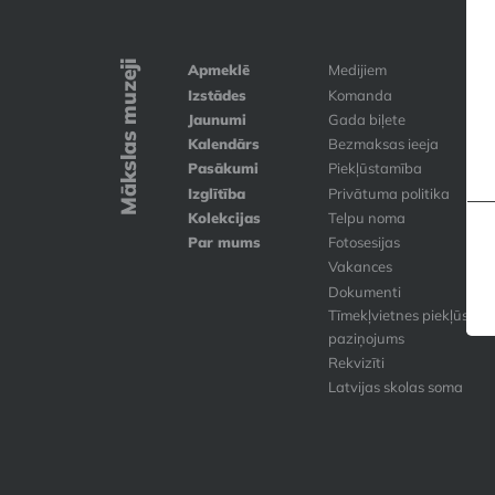
Mākslas muzeji
Apmeklē
Medijiem
Izstādes
Komanda
Jaunumi
Gada biļete
Kalendārs
Bezmaksas ieeja
Pasākumi
Piekļūstamība
Izglītība
Privātuma politika
Kolekcijas
Telpu noma
Par mums
Fotosesijas
Vakances
Dokumenti
Tīmekļvietnes piekļūstam
paziņojums
Rekvizīti
Latvijas skolas soma