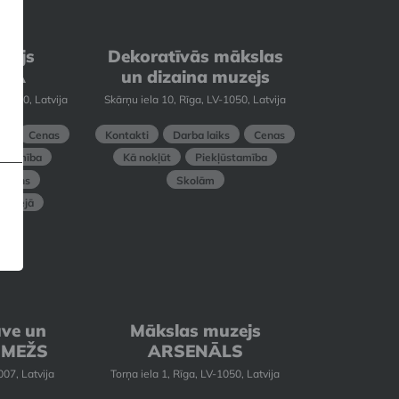
zejs
Dekoratīvās mākslas
RŽA
un dizaina muzejs
-1050, Latvija
Skārņu iela 10, Rīga, LV-1050, Latvija
s
Cenas
Kontakti
Darba laiks
Cenas
ūstamība
Kā nokļūt
Piekļūstamība
 plāns
Skolām
 muzejā
uve un
Mākslas muzejs
 MEŽS
ARSENĀLS
007, Latvija
Torņa iela 1, Rīga, LV-1050, Latvija