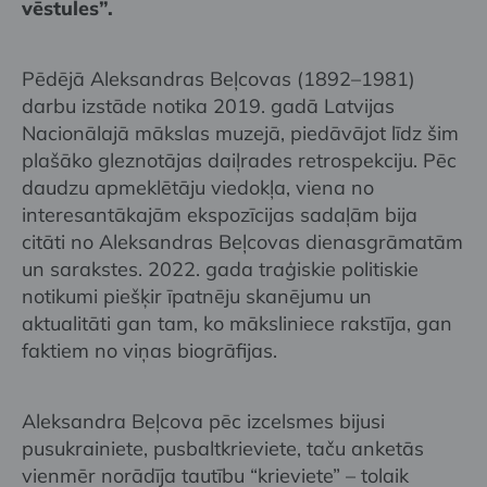
vēstules”.
Pēdējā Aleksandras Beļcovas (1892–1981)
darbu izstāde notika 2019. gadā Latvijas
Nacionālajā mākslas muzejā, piedāvājot līdz šim
plašāko gleznotājas daiļrades retrospekciju. Pēc
daudzu apmeklētāju viedokļa, viena no
interesantākajām ekspozīcijas sadaļām bija
citāti no Aleksandras Beļcovas dienasgrāmatām
un sarakstes. 2022. gada traģiskie politiskie
notikumi piešķir īpatnēju skanējumu un
aktualitāti gan tam, ko māksliniece rakstīja, gan
faktiem no viņas biogrāfijas.
Aleksandra Beļcova pēc izcelsmes bijusi
pusukrainiete, pusbaltkrieviete, taču anketās
vienmēr norādīja tautību “krieviete” – tolaik