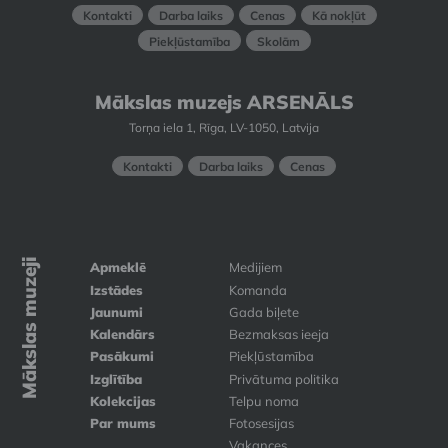
Kontakti
Darba laiks
Cenas
Kā nokļūt
Piekļūstamība
Skolām
Mākslas muzejs ARSENĀLS
Torņa iela 1, Rīga, LV-1050, Latvija
Kontakti
Darba laiks
Cenas
Mākslas muzeji
Apmeklē
Medijiem
Izstādes
Komanda
Jaunumi
Gada biļete
Kalendārs
Bezmaksas ieeja
Pasākumi
Piekļūstamība
Izglītība
Privātuma politika
Kolekcijas
Telpu noma
Par mums
Fotosesijas
Vakances