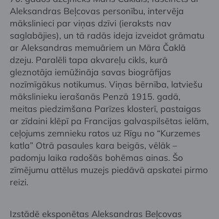
Aleksandras Beļcovas personību, intervēja
mākslinieci par viņas dzīvi (ieraksts nav
saglabājies), un tā radās ideja izveidot grāmatu
ar Aleksandras memuāriem un Māra Čaklā
dzeju. Paralēli tapa akvareļu cikls, kurā
gleznotāja iemūžināja savas biogrāfijas
nozīmīgākus notikumus. Viņas bērnība, latviešu
mākslinieku ierašanās Penzā 1915. gadā,
meitas piedzimšana Parīzes klosterī, pastaigas
ar zīdaini klēpī pa Francijas galvaspilsētas ielām,
ceļojums zemnieku ratos uz Rīgu no “Kurzemes
katla” Otrā pasaules kara beigās, vēlāk –
padomju laika radošās bohēmas ainas. Šo
zīmējumu attēlus muzejs piedāvā apskatei pirmo
reizi.
Izstādē eksponētas Aleksandras Beļcovas