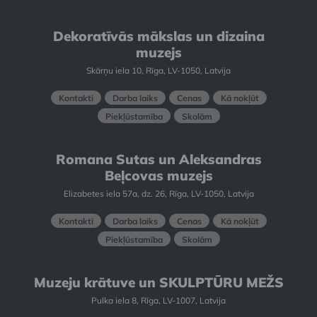
Dekoratīvās mākslas un dizaina
muzejs
Skārņu iela 10, Rīga, LV-1050, Latvija
Kontakti
Darba laiks
Cenas
Kā nokļūt
Piekļūstamība
Skolām
Romana Sutas un Aleksandras
Beļcovas muzejs
Elizabetes iela 57a, dz. 26, Rīga, LV-1050, Latvija
Kontakti
Darba laiks
Cenas
Kā nokļūt
Piekļūstamība
Skolām
Muzeju krātuve un SKULPTŪRU MEŽS
Pulka iela 8, Rīga, LV-1007, Latvija