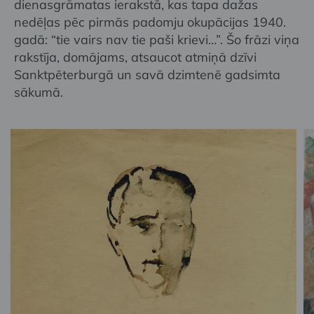
dienasgrāmatas ierakstā, kas tapa dažas
nedēļas pēc pirmās padomju okupācijas 1940.
gadā: “tie vairs nav tie paši krievi…”. Šo frāzi viņa
rakstīja, domājams, atsaucot atmiņā dzīvi
Sanktpēterburgā un savā dzimtenē gadsimta
sākumā.