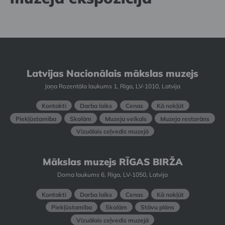
Latvijas Nacionālais mākslas muzejs
Jaņa Rozentāla laukums 1, Rīga, LV-1010, Latvija
Kontakti
Darba laiks
Cenas
Kā nokļūt
Piekļūstamība
Skolām
Muzeja veikals
Muzeja restorāns
Vizuālais ceļvedis muzejā
Mākslas muzejs RĪGAS BIRŽA
Doma laukums 6, Rīga, LV-1050, Latvija
Kontakti
Darba laiks
Cenas
Kā nokļūt
Piekļūstamība
Skolām
Stāvu plāns
Vizuālais ceļvedis muzejā