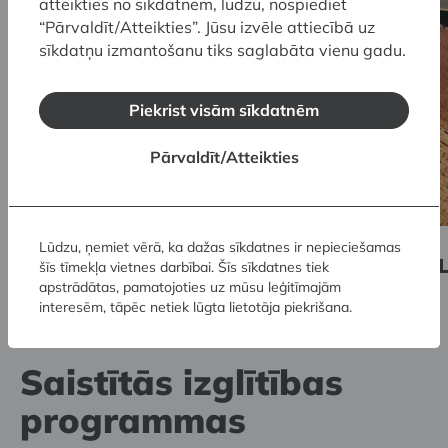
atteikties no sīkdatnēm, lūdzu, nospiediet
“Pārvaldīt/Atteikties”. Jūsu izvēle attiecībā uz
sīkdatņu izmantošanu tiks saglabāta vienu gadu.
Piekrist visām sīkdatnēm
Pārvaldīt/Atteikties
Lūdzu, ņemiet vērā, ka dažas sīkdatnes ir nepieciešamas
Romana Sutas un Aleksandras Beļcovas
šīs tīmekļa vietnes darbībai. Šīs sīkdatnes tiek
muzejs svin 15 gadu jubileju
apstrādātas, pamatojoties uz mūsu leģitīmajām
interesēm, tāpēc netiek lūgta lietotāja piekrišana.
Saistītās izglītības
programmas