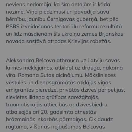
neviens nedomāja, ka šīm detaļām ir kāda
nozīme. Viņa piedzimusi un pavadīja savu
bērnību, jaunību Čerņigovas guberņā, bet pēc
PSRS izveidošanas teritoriālu reformu rezultātā
un līdz mūsdienām šīs ukraiņu zemes Brjanskas
novada sastāvā atrodas Krievijas robežās.
Aleksandra Beļcova atbrauca uz Latviju savas
laimes meklējumos, atbildot uz drauga, nākamā
vīra, Romana Sutas aicinājumu. Mākslinieces
vēstulēs un dienasgrāmatās atklājas viņas
emigrantes pieredze, privātās dzīves peripetijas,
sievietes likteņa grūtības sarežģītajās,
traumatiskajās attiecībās ar dzīvesbiedru,
atbalsojās arī 20. gadsimta atnestās
brāzmainās, skarbās pārmaiņas. Cik daudz
rūgtuma, vilšanās nojaušamas Beļcovas