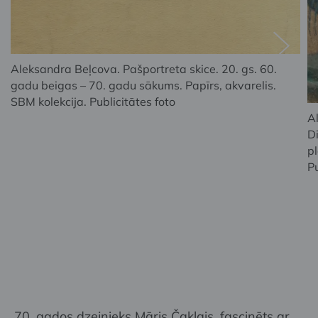
Aleksandra Beļcova. Pašportreta skice. 20. gs. 60.
gadu beigas – 70. gadu sākums. Papīrs, akvarelis.
SBM kolekcija. Publicitātes foto
A
Di
pl
Pu
70. gados dzejnieks Māris Čaklais, fascinēts ar