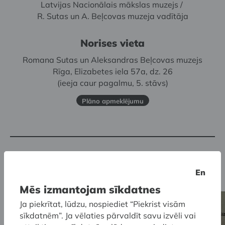
Latvijas Nacionālais mākslas muzejs /
R. Sutas un A. Beļcovas muzeja vadītāja
Norises vieta
Romana Sutas un Aleksandras Beļcovas muzejs
Rīga, Elizabetes iela 57a, dz. 26
(ieeja caur pagalmu, 5. stāvs)
Plāno apmeklējumu
Saistītie jaunumi
En
Mēs izmantojam sīkdatnes
Ja piekrītat, lūdzu, nospiediet “Piekrist visām
sīkdatnēm”. Ja vēlaties pārvaldīt savu izvēli vai