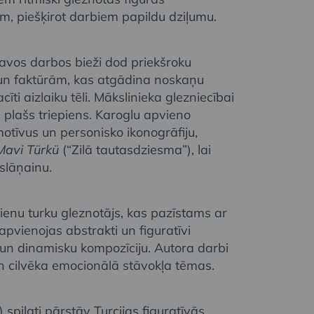
em, piešķirot darbiem papildu dziļumu.
savos darbos bieži dod priekšroku
n faktūrām, kas atgādina noskaņu
ti aizlaiku tēli. Mākslinieka glezniecībai
n plašs triepiens. Karoglu apvieno
 motīvus un personisko ikonogrāfiju,
Mavi Türkü
(“Zilā tautasdziesma”), lai
slāņainu.
dienu turku gleznotājs, kas pazīstams ar
apvienojas abstrakti un figuratīvi
u un dinamisku kompozīciju. Autora darbi
un cilvēka emocionālā stāvokļa tēmas.
) spilgti pārstāv Turcijas figuratīvās