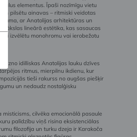
gurālus elementus. Īpaši nozīmīgu vietu
em pilsētu ainavas – ritmiski veidotas
idojuma, ar Anatolijas arhitektūras un
 mākslas lineārā estētika, kas sasaucas
zināti izvēlētu monohromu vai ierobežotu
 glezno idilliskas Anatolijas lauku dzīves
arpējos ritmus, mierpilnu ikdienu, kur
mpozīcijās tieši rakurss no augšas piešķir
īgumu un nedaudz nostalģisku
ta misticisms, cilvēka emocionālā pasaule
ar kuru palīdzību viņš risina eksistenciālas
rumu filozofija un turku dzeja ir Karakoča
em ritmiski gleznotās figūras