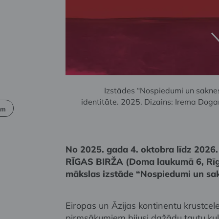
Izstādes “Nospiedumi un saknes
identitāte. 2025. Dizains: Irema Doga
em
No 2025. gada 4. oktobra līdz 2026
RĪGAS BIRŽA (Doma laukumā 6, Rīgā
mākslas izstāde “Nospiedumi un sa
Eiropas un Āzijas kontinentu krustceles
pirmsākumiem bijusi dažādu tautu kul