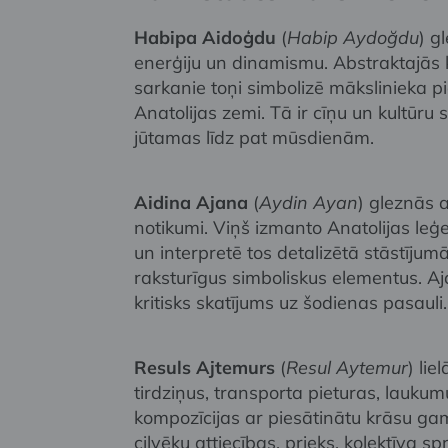
Habipa Aidoģdu
(
Habip Aydoğdu
) g
enerģiju un dinamismu. Abstraktajās k
sarkanie toņi simbolizē mākslinieka pi
Anatolijas zemi. Tā ir cīņu un kultūr
jūtamas līdz pat mūsdienām.
Aidina Ajana
(
Aydin Ayan
) gleznās a
notikumi. Viņš izmanto Anatolijas leģ
un interpretē tos detalizētā stāstījum
raksturīgus simboliskus elementus. A
kritisks skatījums uz šodienas pasauli.
Resuls Ajtemurs
(
Resul Aytemur
) lie
tirdziņus, transporta pieturas, laukum
kompozīcijas ar piesātinātu krāsu ga
cilvēku attiecības, prieks, kolektīva s