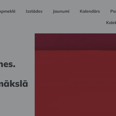
Apmeklē
Izstādes
Jaunumi
Kalendārs
Pa
Kolek
nes.
mākslā