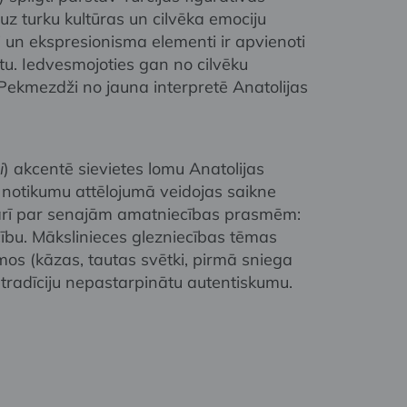
 uz turku kultūras un cilvēka emociju
 un ekspresionisma elementi ir apvienoti
ūtu. Iedvesmojoties gan no cilvēku
Pekmezdži no jauna interpretē Anatolijas
i
) akcentē sievietes lomu Anatolijas
to notikumu attēlojumā veidojas saikne
 arī par senajām amatniecības prasmēm:
ību. Mākslinieces glezniecības tēmas
os (kāzas, tautas svētki, pirmā sniega
tradīciju nepastarpinātu autentiskumu.