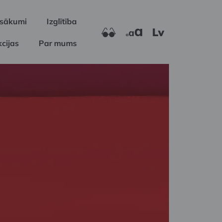
sākumi
Izglītība
Lv
cijas
Par mums