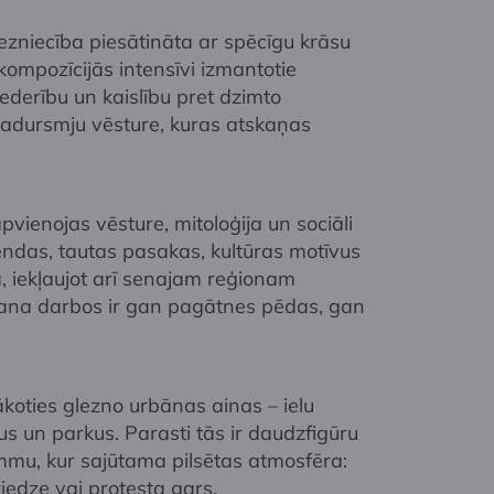
lezniecība piesātināta ar spēcīgu krāsu
ompozīcijās intensīvi izmantotie
ederību un kaislību pret dzimto
u sadursmju vēsture, kuras atskaņas
pvienojas vēsture, mitoloģija un sociāli
endas, tautas pasakas, kultūras motīvus
ā, iekļaujot arī senajam reģionam
jana darbos ir gan pagātnes pēdas, gan
lākoties glezno urbānas ainas – ielu
us un parkus. Parasti tās ir daudzfigūru
mmu, kur sajūtama pilsētas atmosfēra:
priedze vai protesta gars.