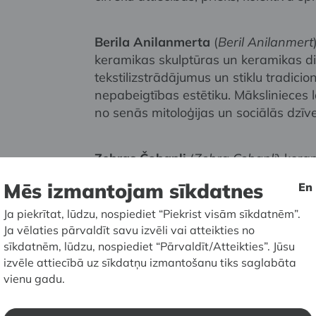
Berila Anilanmerta
(
Beril Anilanmert
keramikas skulptūras un keramikas div
tekstilizstrādājumus un stiklu tradicio
nepabeigtības estētiku. Mākslinieces 
no senās mitoloģijas un sociālās dzīv
Zehras Čobanli
(
Zehra Çobanli
) kera
uzmetiena saistās ar intīmiem, ierasti
Mēs izmantojam sīkdatnes
En
un nodarbēm – kurpes, tējas / kafijas 
ikdienišķie motīvi veido naratīvu tād
Ja piekrītat, lūdzu, nospiediet “Piekrist visām sīkdatnēm”.
neaizsargātība. Čobanli apvieno Ana
Ja vēlaties pārvaldīt savu izvēli vai atteikties no
konceptuālo mākslu, pārinterpretējot
sīkdatnēm, lūdzu, nospiediet “Pārvaldīt/Atteikties”. Jūsu
izvēle attiecībā uz sīkdatņu izmantošanu tiks saglabāta
kontekstā.
vienu gadu.
Devrims Erbils
(Selens Karaibrahims