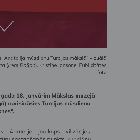
: Anatolija mūsdienu Turcijas mākslā” vizuālā
na (
İrem Doğan
), Kristīne Jansone. Publicitātes
foto
. gada 18. janvārim Mākslas muzejā
) norisināsies Turcijas mūsdienu
knes”.
 – Anatolija – jau kopš civilizācijas
tūru sastapšanās punkts, kur slāņu