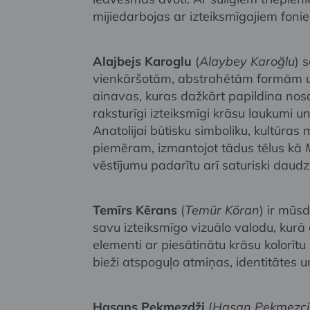
mijiedarbojas ar izteiksmīgajiem foni
Alajbejs Karoglu
(
Alaybey Karoğlu
) 
vienkāršotām, abstrahētām formām u
ainavas, kuras dažkārt papildina nosacī
raksturīgi izteiksmīgi krāsu laukumi u
Anatolijai būtisku simboliku, kultūras
piemēram, izmantojot tādus tēlus kā
vēstījumu padarītu arī saturiski daudz
Temīrs Kērans
(
Temür Köran
) ir mūs
savu izteiksmīgo vizuālo valodu, kurā 
elementi ar piesātinātu krāsu kolorīt
bieži atspoguļo atmiņas, identitātes 
Hasans Pekmezdži
(
Hasan Pekmezci