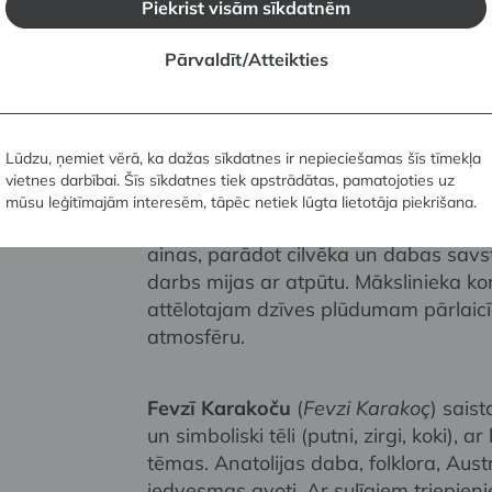
Piekrist visām sīkdatnēm
glezniecībā apvieno abstrakciju un fi
autora mākslinieciskajā stāstījumā ieņ
Pārvaldīt/Atteikties
kompozīcijas, tvertas it kā no putna l
dabas motīviem. Te tradicionālā turku
ar kaligrāfijas mākslu, saplūst ar ap
krāsu kolorītu.
Lūdzu, ņemiet vērā, ka dažas sīkdatnes ir nepieciešamas šīs tīmekļa
vietnes darbībai. Šīs sīkdatnes tiek apstrādātas, pamatojoties uz
mūsu leģitīmajām interesēm, tāpēc netiek lūgta lietotāja piekrišana.
Jalčins Gekčebags
(
Yalçin Gökçebağ
)
ainas, parādot cilvēka un dabas savst
darbs mijas ar atpūtu. Mākslinieka ko
attēlotajam dzīves plūdumam pārlaic
atmosfēru.
Fevzī Karakoču
(
Fevzi Karakoç
) sais
un simboliski tēli (putni, zirgi, koki), 
tēmas. Anatolijas daba, folklora, Aust
iedvesmas avoti. Ar sulīgiem triepieni