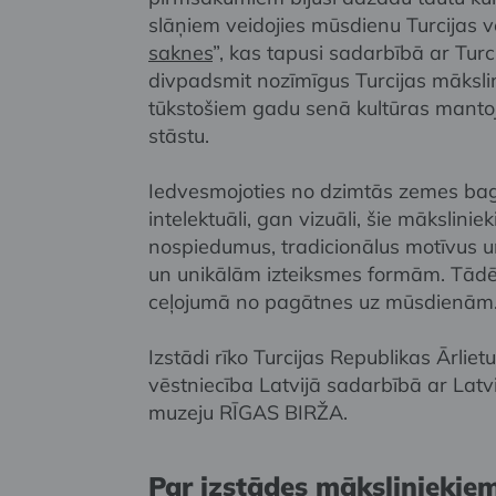
slāņiem veidojies mūsdienu Turcijas v
saknes
”, kas tapusi sadarbībā ar Turc
divpadsmit nozīmīgus Turcijas mākslini
tūkstošiem gadu senā kultūras mant
stāstu.
Iedvesmojoties no dzimtās zemes bag
intelektuāli, gan vizuāli, šie mākslini
nospiedumus, tradicionālus motīvus u
un unikālām izteiksmes formām. Tādējā
ceļojumā no pagātnes uz mūsdienām
Izstādi rīko Turcijas Republikas Ārliet
vēstniecība Latvijā sadarbībā ar Lat
muzeju RĪGAS BIRŽA.
Par izstādes māksliniekie