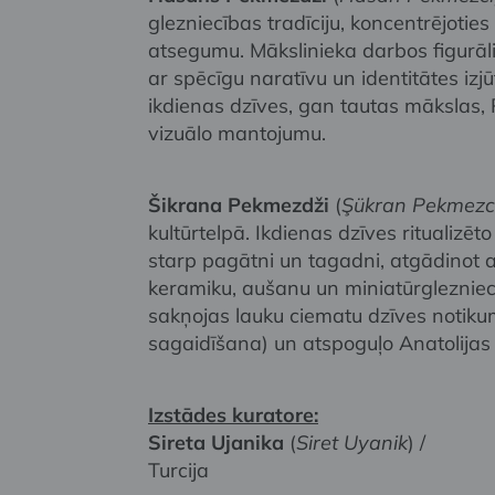
glezniecības tradīciju, koncentrējoties
atsegumu. Mākslinieka darbos figurāli
ar spēcīgu naratīvu un identitātes izj
ikdienas dzīves, gan tautas mākslas, 
vizuālo mantojumu.
Šikrana Pekmezdži
(
Şükran Pekmezc
kultūrtelpā. Ikdienas dzīves ritualizē
starp pagātni un tagadni, atgādinot
keramiku, aušanu un miniatūrglezniec
sakņojas lauku ciematu dzīves notikum
sagaidīšana) un atspoguļo Anatolijas 
Izstādes kuratore:
Sireta Ujanika
(
Siret Uyanik
) /
Turcija