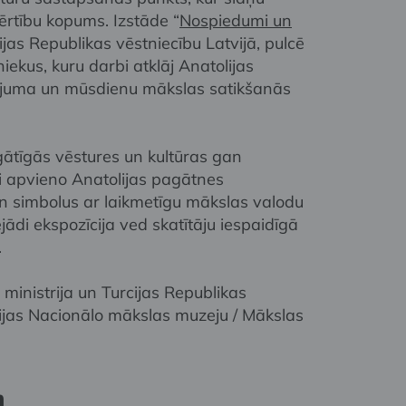
ērtību kopums. Izstāde “
Nospiedumi un
ijas Republikas vēstniecību Latvijā, pulcē
ekus, kuru darbi atklāj Anatolijas
ojuma un mūsdienu mākslas satikšanās
ātīgās vēstures un kultūras gan
eki apvieno Anatolijas pagātnes
n simbolus ar laikmetīgu mākslas valodu
di ekspozīcija ved skatītāju iespaidīgā
.
u ministrija un Turcijas Republikas
vijas Nacionālo mākslas muzeju / Mākslas
m