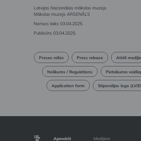
Latvijas Nacionālais mākslas muzejs
Mākslas muzejs ARSENĀLS
Norises laiks 03.04.2025.
Publicēts 03.04.2025.
Preses relīze
Press release
Attēli medij
Nolikums / Regulations
Pieteikuma veidla
Application form
Stipendijas logo (LV/
Apmeklē
Medijiem