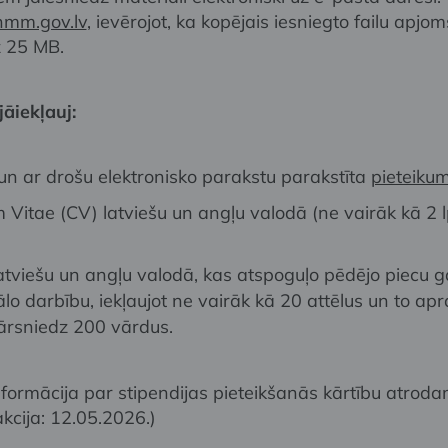
nmm.gov.lv
, ievērojot, ka kopējais iesniegto failu apjom
 25 MB.
āiekļauj:
 un ar drošu elektronisko parakstu parakstīta
pieteiku
 Vitae (CV) latviešu un angļu valodā (ne vairāk kā 2 l
 latviešu un angļu valodā, kas atspoguļo pēdējo piecu 
lo darbību, iekļaujot ne vairāk kā 20 attēlus un to apr
ārsniedz 200 vārdus.
nformācija par stipendijas pieteikšanās kārtību atro
kcija: 12.05.2026.)