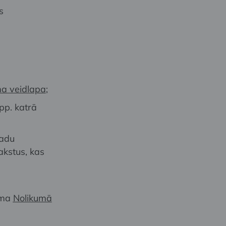
s
ma veidlapa
;
pp. katrā
gadu
akstus, kas
dama
Nolikumā