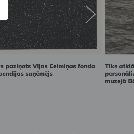
ks paziņots Vijas Celmiņas fonda
Tiks atkl
ipendijas saņēmējs
personāl
muzejā B