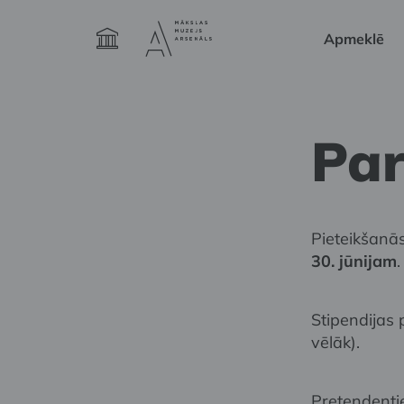
Apmeklē
Par
Pieteikšanās
30. jūnijam
.
Stipendijas
vēlāk).
Pretendentie