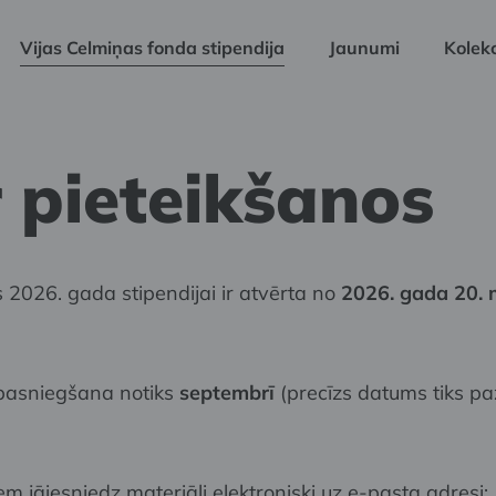
Vijas Celmiņas fonda stipendija
Jaunumi
Kolekc
 pieteikšanos
 2026. gada stipendijai ir atvērta no
2026. gada 20. m
 pasniegšana notiks
septembrī
(precīzs datums tiks pa
m jāiesniedz materiāli elektroniski uz e-pasta adresi: