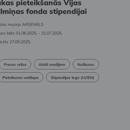
kas pieteikšanās Vijas
lmiņas fonda stipendijai
slas muzejs ARSENĀLS
ses laiks 01.06.2025. - 31.07.2025.
icēts 27.05.2025.
Preses relīze
Attēli medijiem
Nolikums
Pieteikuma veidlapa
Stipendijas logo (LV/EN)