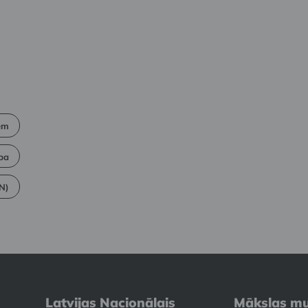
iem
pa
EN)
Latvijas Nacionālais
Mākslas mu