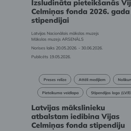
Izsludināta pieteikšanās Vi
Celmiņas fonda 2026. gada
stipendijai
Latvijas Nacionālais mākslas muzejs
Mākslas muzejs ARSENĀLS
Norises laiks 20.05.2026. - 30.06.2026.
Publicēts 19.05.2026.
Preses relīze
Attēli medijiem
Noliku
Pieteikuma veidlapa
Stipendijas logo (LV/
Latvijas mākslinieku
atbalstam iedibina Vijas
Celmiņas fonda stipendiju