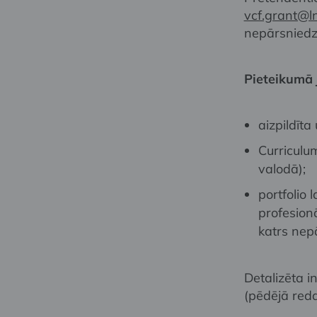
vcf.grant@l
nepārsniedz
Pieteikumā j
aizpildīta
Curriculum
valodā);
portfolio
profesionā
katrs nep
Detalizēta i
(pēdējā reda