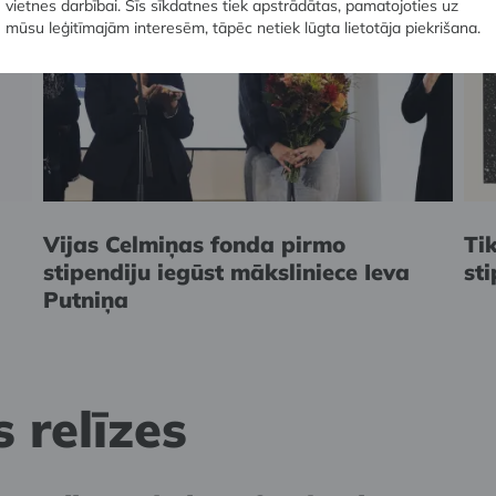
vietnes darbībai. Šīs sīkdatnes tiek apstrādātas, pamatojoties uz
mūsu leģitīmajām interesēm, tāpēc netiek lūgta lietotāja piekrišana.
Vijas Celmiņas fonda pirmo
Ti
stipendiju iegūst māksliniece Ieva
st
Putniņa
 relīzes