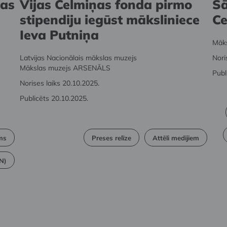
jas
Vijas Celmiņas fonda pirmo
Sā
stipendiju iegūst māksliniece
Ce
Ieva Putniņa
Māk
Latvijas Nacionālais mākslas muzejs
Nori
Mākslas muzejs ARSENĀLS
Publ
Norises laiks 20.10.2025.
Publicēts 20.10.2025.
ms
Preses relīze
Attēli medijiem
EN)