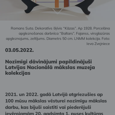
Romans Suta. Dekoratīvs šķīvis “Kāzas”. Ap 1928. Porcelāna
apgleznošanas darbnīca “Baltars”. Fajanss, virsglazūras
apgleznojums, zeltījums. Diametrs 50 cm. LNMM kolekcija. Foto:
Ieva Zvejniece
03.05.2022.
Nozīmīgi dāvinājumi papildinājuši
Latvijas Nacionālā mākslas muzeja
kolekcijas
2021. un 2022. gadā Latvijā atgriezušies ap
100 mūsu mākslas vēsturei nozīmīgu mākslas
darbu, kas bijuši saistīti vai piederējuši
ievērojamām 20. gadsimta 1. puses kultūras