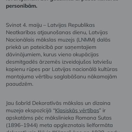
personībām.
Svinot 4. maiju – Latvijas Republikas
Neatkarības atjaunošanas dienu, Latvijas
Nacionālais mākslas muzejs (LNMM) dalās
priekā un pateicībā par saņemtajiem
dāvinājumiem, kurus vieno okupācijas
desmitgadēs ārzemēs izveidojušos latviešu
kopienu rūpes par Latvijas nacionālā kultūras
mantojuma vērtību saglabāšanu nākamajām
paaudzēm.
Jau šobrīd Dekoratīvās mākslas un dizaina
muzeja ekspozīcijā “
Klasiskās vērtības
” ir
apskatāms pēc mākslinieka Romana Sutas
(1896–1944) meta apgleznotais lielformāta