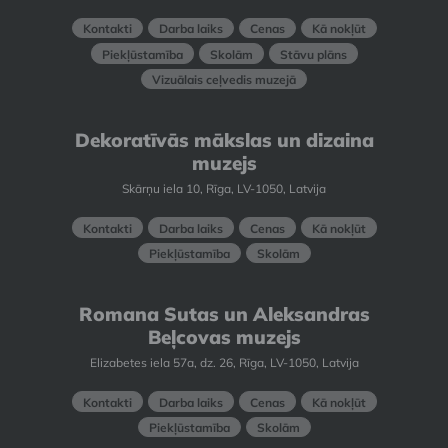
Kontakti
Darba laiks
Cenas
Kā nokļūt
Piekļūstamība
Skolām
Stāvu plāns
Vizuālais ceļvedis muzejā
Dekoratīvās mākslas un dizaina
muzejs
Skārņu iela 10, Rīga, LV-1050, Latvija
Kontakti
Darba laiks
Cenas
Kā nokļūt
Piekļūstamība
Skolām
Romana Sutas un Aleksandras
Beļcovas muzejs
Elizabetes iela 57a, dz. 26, Rīga, LV-1050, Latvija
Kontakti
Darba laiks
Cenas
Kā nokļūt
Piekļūstamība
Skolām