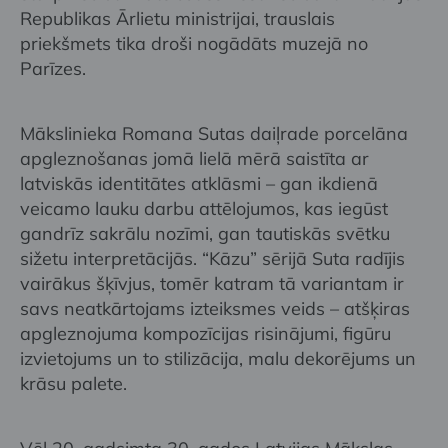
Republikas Ārlietu ministrijai, trauslais
priekšmets tika droši nogādāts muzejā no
Parīzes.
Mākslinieka Romana Sutas daiļrade porcelāna
apgleznošanas jomā lielā mērā saistīta ar
latviskās identitātes atklāsmi – gan ikdienā
veicamo lauku darbu attēlojumos, kas iegūst
gandrīz sakrālu nozīmi, gan tautiskās svētku
sižetu interpretācijās. “Kāzu” sērijā Suta radījis
vairākus šķīvjus, tomēr katram tā variantam ir
savs neatkārtojams izteiksmes veids – atšķiras
apgleznojuma kompozīcijas risinājumi, figūru
izvietojums un to stilizācija, malu dekorējums un
krāsu palete.