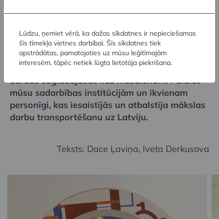
iemūžinātās dāmas mazmazbērni.
Lūdzu, ņemiet vērā, ka dažas sīkdatnes ir nepieciešamas
Latvijas Nacionālais mākslas muzejs izsaka
šīs tīmekļa vietnes darbībai. Šīs sīkdatnes tiek
apstrādātas, pamatojoties uz mūsu leģitīmajām
vislielāko pateicību nesavtīgajiem
interesēm, tāpēc netiek lūgta lietotāja piekrišana.
dāvinātājiem un viņu ģimenēm, kuras mākslas
darbus saglabājušas līdz mūsdienām. Paldies
mūsu sadarbības institūcijām un ikvienam
personīgi, kas iesaistījās un atbalstīja mākslas
darbu transportēšanu uz Latviju.
Teksts: Dace Ļaviņa, Iveta Derkusova