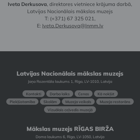
Iveta Derkusova
, direktores vietniece krājuma darbā,
Latvijas Nacionālais mākslas muzejs
T: (+371) 67 325 021,
E:
Iveta.Derkusova@lnmm.lv
Latvijas Nacionālais mākslas muzejs
Jaņa Rozentāla laukums 1, Rīga, LV-1010, Latvija
Kontakti
Darba laiks
Cenas
Kā nokļūt
Piekļūstamība
Skolām
Muzeja veikals
Muzeja restorāns
Vizuālais ceļvedis muzejā
Mākslas muzejs RĪGAS BIRŽA
Doma laukums 6, Rīga, LV-1050, Latvija