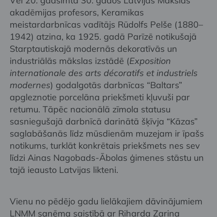
Vēl 20. gadsimta 30. gados Latvijas Mākslas
akadēmijas profesors, Keramikas
meistardarbnīcas vadītājs Rūdolfs Pelše (1880–
1942) atzina, ka 1925. gadā Parīzē notikušajā
Starptautiskajā modernās dekoratīvās un
industriālās mākslas izstādē (
Exposition
internationale des arts décoratifs et industriels
modernes
) godalgotās darbnīcas “Baltars”
apgleznotie porcelāna priekšmeti kļuvuši par
retumu. Tāpēc nacionālā zīmola statusu
sasniegušajā darbnīcā darinātā šķīvja “Kāzas”
saglabāšanās līdz mūsdienām muzejam ir īpašs
notikums, turklāt konkrētais priekšmets nes sev
līdzi Ainas Nagobads-Ābolas ģimenes stāstu un
tajā ieausto Latvijas likteni.
Vienu no pēdējo gadu lielākajiem dāvinājumiem
LNMM saņēma saistībā ar Riharda Zariņa