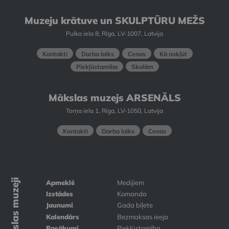
Muzeju krātuve un SKULPTŪRU MEŽS
Pulka iela 8, Rīga, LV-1007, Latvija
Kontakti
Darba laiks
Cenas
Kā nokļūt
Piekļūstamība
Skolām
Mākslas muzejs ARSENĀLS
Torņa iela 1, Rīga, LV-1050, Latvija
Kontakti
Darba laiks
Cenas
Mākslas muzeji
Apmeklē
Medijiem
Izstādes
Komanda
Jaunumi
Gada biļete
Kalendārs
Bezmaksas ieeja
Pasākumi
Piekļūstamība