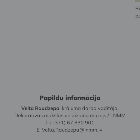
R
p
Papildu informācija
Velta Raudzepa
, krājuma darba vadītāja,
Dekoratīvās mākslas un dizaina muzejs / LNMM
T: (+371) 67 830 901,
E:
Velta.Raudzepa@lnmm.lv