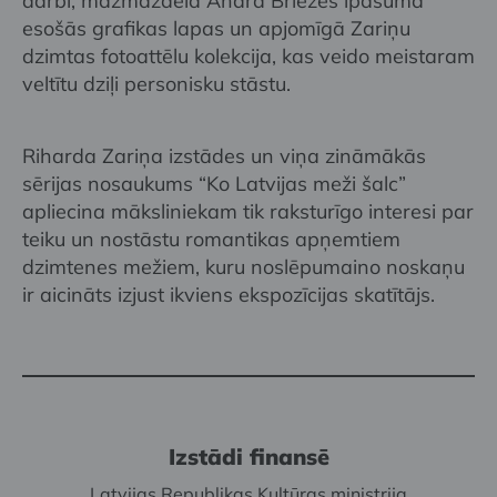
darbi, mazmazdēla Andra Briezes īpašumā
esošās grafikas lapas un apjomīgā Zariņu
dzimtas fotoattēlu kolekcija, kas veido meistaram
veltītu dziļi personisku stāstu.
Riharda Zariņa izstādes un viņa zināmākās
sērijas nosaukums “Ko Latvijas meži šalc”
apliecina māksliniekam tik raksturīgo interesi par
teiku un nostāstu romantikas apņemtiem
dzimtenes mežiem, kuru noslēpumaino noskaņu
ir aicināts izjust ikviens ekspozīcijas skatītājs.
Izstādi finansē
Latvijas Republikas Kultūras ministrija