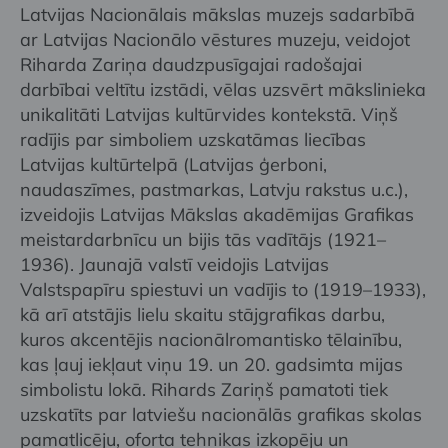
Latvijas Nacionālais mākslas muzejs sadarbībā
ar Latvijas Nacionālo vēstures muzeju, veidojot
Riharda Zariņa daudzpusīgajai radošajai
darbībai veltītu izstādi, vēlas uzsvērt mākslinieka
unikalitāti Latvijas kultūrvides kontekstā. Viņš
radījis par simboliem uzskatāmas liecības
Latvijas kultūrtelpā (Latvijas ģerboni,
naudaszīmes, pastmarkas, Latvju rakstus u.c.),
izveidojis Latvijas Mākslas akadēmijas Grafikas
meistardarbnīcu un bijis tās vadītājs (1921–
1936). Jaunajā valstī veidojis Latvijas
Valstspapīru spiestuvi un vadījis to (1919–1933),
kā arī atstājis lielu skaitu stājgrafikas darbu,
kuros akcentējis nacionālromantisko tēlainību,
kas ļauj iekļaut viņu 19. un 20. gadsimta mijas
simbolistu lokā. Rihards Zariņš pamatoti tiek
uzskatīts par latviešu nacionālās grafikas skolas
pamatlicēju, oforta tehnikas izkopēju un