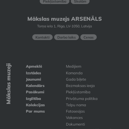
Piekļūstamība
Skolām
Mākslas muzejs ARSENĀLS
Torņa iela 1, Rīga, LV-1050, Latvija
Kontakti
Darba laiks
Cenas
Mākslas muzeji
Apmeklē
Medijiem
Izstādes
Komanda
Jaunumi
Gada biļete
Kalendārs
Bezmaksas ieeja
Pasākumi
Piekļūstamība
Izglītība
Privātuma politika
Kolekcijas
Telpu noma
Par mums
Fotosesijas
Vakances
Dokumenti