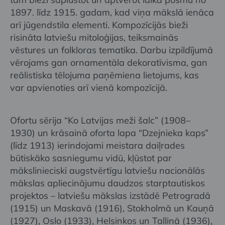
1897. līdz 1915. gadam, kad viņa mākslā ienāca
arī jūgendstila elementi. Kompozīcijās bieži
risināta latviešu mitoloģijas, teiksmainās
vēstures un folkloras tematika. Darbu izpildījumā
vērojams gan ornamentāla dekoratīvisma, gan
reālistiska tēlojuma paņēmiena lietojums, kas
var apvienoties arī vienā kompozīcijā.
Ofortu sērija “Ko Latvijas meži šalc” (1908–
1930) un krāsainā oforta lapa “Dzejnieka kaps”
(līdz 1913) ierindojami meistara daiļrades
būtiskāko sasniegumu vidū, kļūstot par
mākslinieciski augstvērtīgu latviešu nacionālās
mākslas apliecinājumu daudzos starptautiskos
projektos – latviešu mākslas izstādē Petrogradā
(1915) un Maskavā (1916), Stokholmā un Kauņā
(1927), Oslo (1933), Helsinkos un Tallinā (1936),