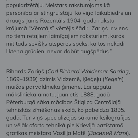
popularizētāju. Meistars raksturojams kā
personība ar stingru stāju, ko viņa laikabiedrs un
draugs Janis Rozentāls 1904. gada rakstu
krājumā “Vērotājs” vērtējis šādi: “Zariņš ir viens
no tiem retajiem laimīgajiem raksturiem, kuros
mīt tāds sevišķs atsperes spēks, ka tos nekādi
likteņa grūdieni nevar dabūt augšpēdus.”
Rihards Zariņš (
Carl Richard Woldemar Sarring
,
1869–1939) dzimis Vidzemē, Ķieģeļu (
Kegeln
)
muižas pārvaldnieka ģimenē. Lai apgūtu
mākslinieka amatu, jaunietis 1888. gadā
Pēterburgā sāka mācības Štiglica Centrālajā
tehniskās zīmēšanas skolā, ko pabeidza 1895.
gadā. Tur viņš specializējās sākumā ksilogrāfijas
un vēlāk oforta tehnikā pie Krievijā pazīstamā
grafikas meistara Vasilija Matē (
Василий Матэ
).