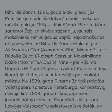
Rihards Zariņš 1891. gadā aktīvi piedalījās
Pēterburgā studējošo latviešu mākslinieku un
mūziķu pulciņa “Rūķis” dibināšanā. Pēc studijām,
saņemot Štiglica skolas stipendiju, jaunais
mākslinieks četrus gadus papildināja zināšanas
ārzemēs. Berlīnē Rihards Zariņš skolojās pie
Aleksandra Cika (
Alexander Zick
), Minhenē – pie
Rūdolfa Zeica (
Rudolph Seitz
) un Maksimiliana
Dāzio (
Maximilian Dasio
), Vīnē – pie Viljama
Ungera (
William Unger
), savukārt Parīzē studēja
litogrāfijas tehniku un interesējās par plakāta
mākslu. No 1899. gada Rihards Zariņš strādāja
Valstspapīru spiestuvē Pēterburgā, kur pastāvīgi
dzīvoja līdz 1919. gadam, kad atgriezās
jaundibinātajā Latvijas Republikā, kļūstot par
Latvijas Valstspapīru spiestuves izveidotāju un