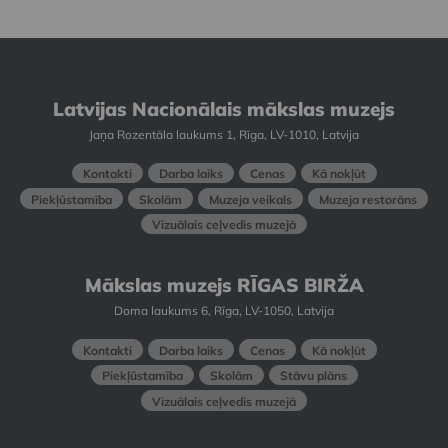
Latvijas Nacionālais mākslas muzejs
Jaņa Rozentāla laukums 1, Rīga, LV-1010, Latvija
Kontakti
Darba laiks
Cenas
Kā nokļūt
Piekļūstamība
Skolām
Muzeja veikals
Muzeja restorāns
Vizuālais ceļvedis muzejā
Mākslas muzejs RĪGAS BIRŽA
Doma laukums 6, Rīga, LV-1050, Latvija
Kontakti
Darba laiks
Cenas
Kā nokļūt
Piekļūstamība
Skolām
Stāvu plāns
Vizuālais ceļvedis muzejā