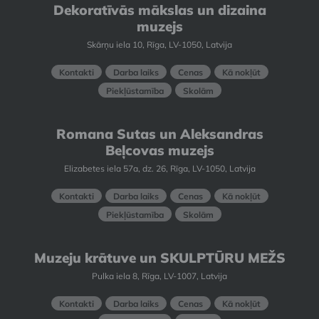
Dekoratīvās mākslas un dizaina
muzejs
Skārņu iela 10, Rīga, LV-1050, Latvija
Kontakti
Darba laiks
Cenas
Kā nokļūt
Piekļūstamība
Skolām
Romana Sutas un Aleksandras
Beļcovas muzejs
Elizabetes iela 57a, dz. 26, Rīga, LV-1050, Latvija
Kontakti
Darba laiks
Cenas
Kā nokļūt
Piekļūstamība
Skolām
Muzeju krātuve un SKULPTŪRU MEŽS
Pulka iela 8, Rīga, LV-1007, Latvija
Kontakti
Darba laiks
Cenas
Kā nokļūt