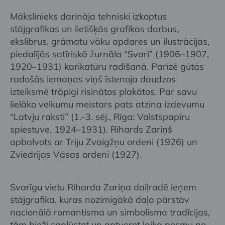
Mākslinieks darināja tehniski izkoptus
stājgrafikas un lietišķās grafikas darbus,
ekslibrus, grāmatu vāku apdares un ilustrācijas,
piedalījās satīriskā žurnāla “Svari” (1906–1907,
1920–1931) karikatūru radīšanā. Parīzē gūtās
radošās iemaņas viņš īstenoja daudzos
izteiksmē trāpīgi risinātos plakātos. Par savu
lielāko veikumu meistars pats atzina izdevumu
“Latvju raksti” (1.–3. sēj., Rīga: Valstspapīru
spiestuve, 1924–1931). Rihards Zariņš
apbalvots ar Triju Zvaigžņu ordeni (1926) un
Zviedrijas Vāsas ordeni (1927).
Svarīgu vietu Riharda Zariņa daiļradē ieņem
stājgrafika, kuras nozīmīgākā daļa pārstāv
nacionālā romantisma un simbolisma tradīcijas,
tām bieži saplūstot un aptverot laika posmu no