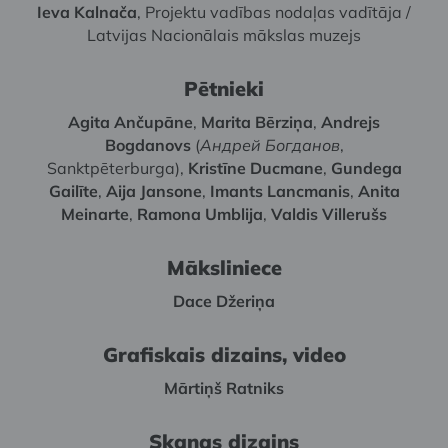
Ieva Kalnača
, Projektu vadības nodaļas vadītāja /
Latvijas Nacionālais mākslas muzejs
Pētnieki
Agita Ančupāne
,
Marita Bērziņa
,
Andrejs
Bogdanovs
(
Андрей Богданов
,
Sanktpēterburga),
Kristīne Ducmane
,
Gundega
Gailīte
,
Aija Jansone
,
Imants Lancmanis
,
Anita
Meinarte
,
Ramona Umblija
,
Valdis Villerušs
Māksliniece
Dace Džeriņa
Grafiskais dizains, video
Mārtiņš Ratniks
Skaņas dizains