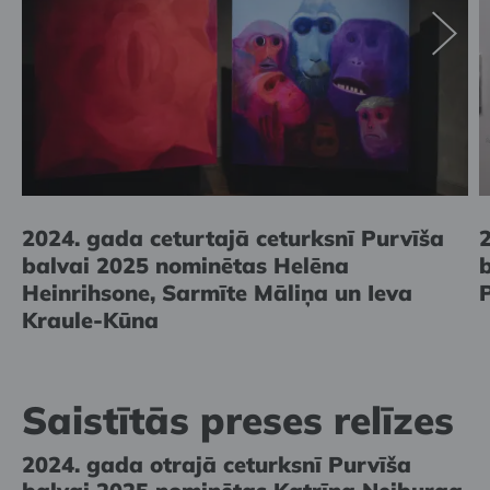
2024. gada ceturtajā ceturksnī Purvīša
balvai 2025 nominētas Helēna
Heinrihsone, Sarmīte Māliņa un Ieva
Kraule-Kūna
Saistītās preses relīzes
2024. gada otrajā ceturksnī Purvīša