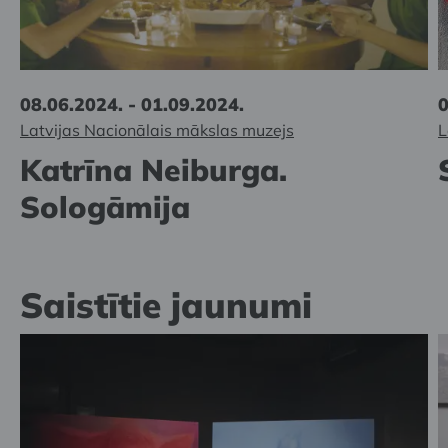
08.06.2024. - 01.09.2024.
0
Latvijas Nacionālais mākslas muzejs
L
Katrīna Neiburga.
Sologāmija
Saistītie jaunumi