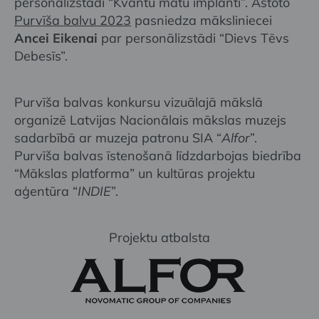
personālizstādi “Kvantu matu implanti”. Astoto
Purvīša balvu 2023
pasniedza māksliniecei
Ancei Eikenai
par personālizstādi “Dievs Tēvs
Debesīs”.
Purvīša balvas konkursu vizuālajā mākslā
organizē Latvijas Nacionālais mākslas muzejs
sadarbībā ar muzeja patronu SIA “
Alfor
”.
Purvīša balvas īstenošanā līdzdarbojas biedrība
“Mākslas platforma” un kultūras projektu
aģentūra “
INDIE
”.
Projektu atbalsta