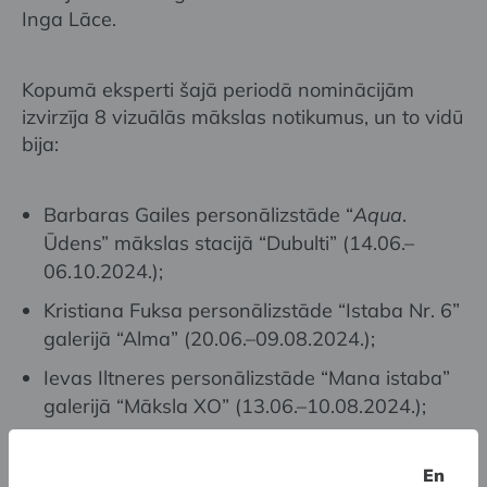
Inga Lāce.
Kopumā eksperti šajā periodā nominācijām
izvirzīja 8 vizuālās mākslas notikumus, un to vidū
bija:
Barbaras Gailes personālizstāde “
Aqua
.
Ūdens” mākslas stacijā “Dubulti” (14.06.–
06.10.2024.);
Kristiana Fuksa personālizstāde “Istaba Nr. 6”
galerijā “Alma” (20.06.–09.08.2024.);
Ievas Iltneres personālizstāde “Mana istaba”
galerijā “Māksla XO” (13.06.–10.08.2024.);
Sigitas Daugules personālizstāde “
Sienas
”
Latvijas Nacionālā mākslas muzeja 4. stāva
En