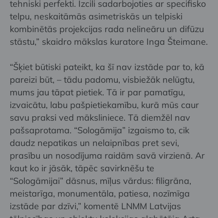
tehniski perfekti. Izcili sadarbojoties ar specifisko
telpu, neskaitāmās asimetriskās un telpiski
kombinētās projekcijas rada nelineāru un difūzu
stāstu,” skaidro mākslas kuratore Inga Šteimane.
“Šķiet būtiski pateikt, ka šī nav izstāde par to, kā
pareizi būt, – tādu padomu, visbiežāk nelūgtu,
mums jau tāpat pietiek. Tā ir par pamatīgu,
izvaicātu, labu pašpietiekamību, kurā mūs caur
savu praksi ved māksliniece. Tā diemžēl nav
pašsaprotama. “Sologāmija” izgaismo to, cik
daudz nepatikas un nelaipnības pret sevi,
prasību un nosodījuma raidām savā virzienā. Ar
kaut ko ir jāsāk, tāpēc savirknēšu te
“Sologāmijai” dāsnus, mīļus vārdus: filigrāna,
meistarīga, monumentāla, patiesa, nozīmīga
izstāde par dzīvi,” komentē LNMM Latvijas