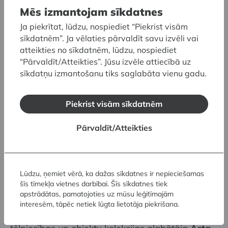
zālēs (01.06.–04.08.2024.);
Mēs izmantojam sīkdatnes
Annemarijas Gulbes, Annas Ansones un
Ja piekrītat, lūdzu, nospiediet “Piekrist visām
Krišjāņa Elvika darbs “Slāpes” izstādē “
Iekāres
sīkdatnēm”. Ja vēlaties pārvaldīt savu izvēli vai
atteikties no sīkdatnēm, lūdzu, nospiediet
vārdā
” Latvijas Nacionālā mākslas muzeja
“Pārvaldīt/Atteikties”. Jūsu izvēle attiecībā uz
Lielajā zālē (27.04.–28.07.2024.);
sīkdatņu izmantošanu tiks saglabāta vienu gadu.
Evitas Vasiļjevas darbs “Tuvu 555
nanometriem” grupas izstādē “Jaunā adrese:
Piekrist visām sīkdatnēm
Ēdene” Kim? Laikmetīgās mākslas centrā
(08.06.–28.07.2024.).
Pārvaldīt/Atteikties
Eksperti 2023.–2024. gadā
Lūdzu, ņemiet vērā, ka dažas sīkdatnes ir nepieciešamas
Laika posmā no 2023. gada 1. janvāra līdz
šīs tīmekļa vietnes darbībai. Šīs sīkdatnes tiek
2024. gada 31. decembrim Purvīša balvas 2025
apstrādātas, pamatojoties uz mūsu leģitīmajām
neatkarīgo ekspertu darba grupā strādā:
interesēm, tāpēc netiek lūgta lietotāja piekrišana.
Latvijas Nacionālā mākslas muzeja Latvijas