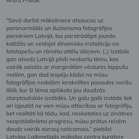
Antra Priede.
“Savā darbā māksliniece atsaucas uz
paranormālās un iluzionisma fotogrāfijas
piemēriem Latvijā, tos pārstrādājot jaunās
kolāžās un veidojot dinamisku instalāciju no
fototapešu un rāmētu attēlu slāņiem. (..) Izstāde
gan atsedz Latvijā plaši neskartu tēmu, kas
vairāk saistās ar marginālām vēstures lappušu
malām, gan dod iespēju kādai no mūsu
fotogrāfijas nodaļām ierakstīties pasaules norišu
tīklā, kur šī tēma aplūkota jau daudzās
starptautiskās izstādēs. Un galu galā izstāde liek
arī izjautāt ne vien mūsu attiecības ar fotogrāfiju,
bet realitāti kā tādu, kad, neskatoties uz zinātnes
neapstādināmo progresu, mūsu prātus reizēm
daudz vairāk aizrauj neticamais,” piebilst
Latvijas Laikmetīgās mākslas centra kuratore