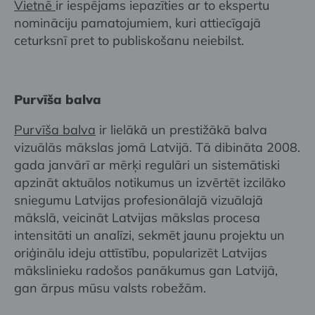
Vietnē
ir iespējams iepazīties ar to ekspertu
nomināciju pamatojumiem, kuri attiecīgajā
ceturksnī pret to publiskošanu neiebilst.
Purvīša balva
Purvīša balva
ir lielākā un prestižākā balva
vizuālās mākslas jomā Latvijā. Tā dibināta 2008.
gada janvārī ar mērķi regulāri un sistemātiski
apzināt aktuālos notikumus un izvērtēt izcilāko
sniegumu Latvijas profesionālajā vizuālajā
mākslā, veicināt Latvijas mākslas procesa
intensitāti un analīzi, sekmēt jaunu projektu un
oriģinālu ideju attīstību, popularizēt Latvijas
mākslinieku radošos panākumus gan Latvijā,
gan ārpus mūsu valsts robežām.