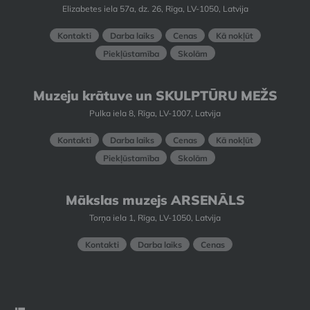
Elizabetes iela 57a, dz. 26, Rīga, LV-1050, Latvija
Kontakti
Darba laiks
Cenas
Kā nokļūt
Piekļūstamība
Skolām
Muzeju krātuve un SKULPTŪRU MEŽS
Pulka iela 8, Rīga, LV-1007, Latvija
Kontakti
Darba laiks
Cenas
Kā nokļūt
Piekļūstamība
Skolām
Mākslas muzejs ARSENĀLS
Torņa iela 1, Rīga, LV-1050, Latvija
Kontakti
Darba laiks
Cenas