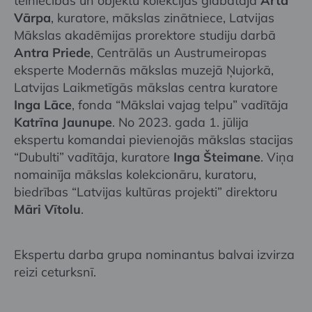
tēlniecības un objektu kolekcijas glabātāja
Arta
Vārpa
, kuratore, mākslas zinātniece, Latvijas
Mākslas akadēmijas prorektore studiju darbā
Antra Priede
, Centrālās un Austrumeiropas
eksperte Modernās mākslas muzejā Ņujorkā,
Latvijas Laikmetīgās mākslas centra kuratore
Inga Lāce
, fonda “Mākslai vajag telpu” vadītāja
Katrīna Jaunupe
. No 2023. gada 1. jūlija
ekspertu komandai pievienojās mākslas stacijas
“Dubulti” vadītāja, kuratore
Inga Šteimane
. Viņa
nomainīja mākslas kolekcionāru, kuratoru,
biedrības “Latvijas kultūras projekti” direktoru
Māri Vītolu
.
Ekspertu darba grupa nominantus balvai izvirza
reizi ceturksnī.