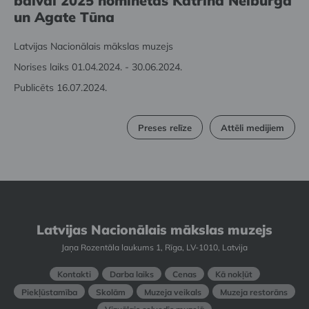
balvai 2025 nominētas Katrīna Neiburga
un Agate Tūna
Latvijas Nacionālais mākslas muzejs
Norises laiks 01.04.2024. - 30.06.2024.
Publicēts 16.07.2024.
Preses relīze
Attēli medijiem
Latvijas Nacionālais mākslas muzejs
Jaņa Rozentāla laukums 1, Rīga, LV-1010, Latvija
Kontakti
Darba laiks
Cenas
Kā nokļūt
Piekļūstamība
Skolām
Muzeja veikals
Muzeja restorāns