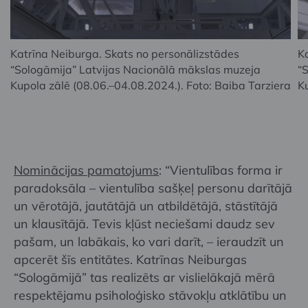
Katrīna Neiburga. Skats no personālizstādes
K
“Sologāmija” Latvijas Nacionālā mākslas muzeja
“
Kupola zālē (08.06.–04.08.2024.). Foto: Baiba Tarziera
K
Nominācijas pamatojums
: “Vientulības forma ir
paradoksāla – vientulība sašķeļ personu darītājā
un vērotājā, jautātājā un atbildētājā, stāstītājā
un klausītājā. Tevis kļūst neciešami daudz sev
pašam, un labākais, ko vari darīt, – ieraudzīt un
apcerēt šīs entitātes. Katrīnas Neiburgas
“Sologāmijā” tas realizēts ar vislielākajā mērā
respektējamu psiholoģisko stāvokļu atklātību un