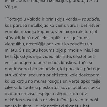
tēlniecības un objektu kolekcijas glabātāja Arta
Vārpa.
“Portugāļu valodā ir brīnišķīgs vārds –
saudade
,
kas parasti netulkojas kā viens vārds, bet ietver
vairāku nozīmju kopumu, vienlaicīgi raksturojot
stāvokli, kurā dvēsele saplūst ar ilgošanos,
vientulību, nostalģiju par kaut ko zaudētu un
mīlētu. Šis sajūtu kopums bija pirmais vilnis, kas
tieši šļakstījās sejā video labirintā, alkstot pēc
vēl, lai nogrimtu personības lauskās. Taču šī
nogrimšana bija vajadzīga, lai paceltos pāri ego
struktūrām, sociuma priekšstatu kaleidoskopam,
kā uz katru no mums raugās un vērtē apkārtējie
cilvēki, lai patiesi pieskartos savai būtībai, spēka
avotam un visu iespēju atslēgai, kam nav
nekādas sasaistes ar vientulību. Ja vien to paši
sev to ļaujam. Lai cik patētiski skanētu, bet