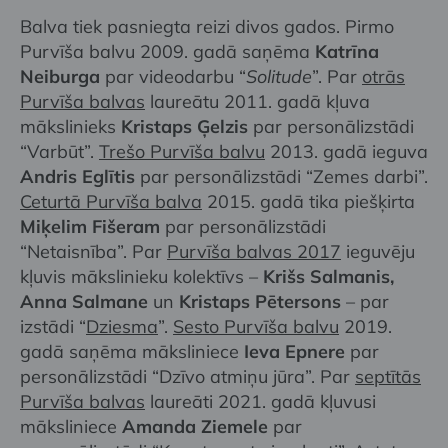
Balva tiek pasniegta reizi divos gados. Pirmo
Purvīša balvu 2009. gadā saņēma
Katrīna
Neiburga
par videodarbu “
Solitude
”. Par
otrās
Purvīša balvas
laureātu 2011. gadā kļuva
mākslinieks
Kristaps Ģelzis
par personālizstādi
“Varbūt”.
Trešo Purvīša balvu
2013. gadā ieguva
Andris Eglītis
par personālizstādi “Zemes darbi”.
Ceturtā Purvīša balva
2015. gadā tika piešķirta
Miķelim Fišeram
par personālizstādi
“Netaisnība”. Par
Purvīša balvas 2017
ieguvēju
kļuvis mākslinieku kolektīvs –
Krišs Salmanis,
Anna Salmane
un
Kristaps Pētersons
– par
izstādi “
Dziesma
”.
Sesto Purvīša balvu
2019.
gadā saņēma māksliniece
Ieva Epnere
par
personālizstādi “Dzīvo atmiņu jūra”. Par
septītās
Purvīša balvas
laureāti 2021. gadā kļuvusi
māksliniece
Amanda Ziemele
par