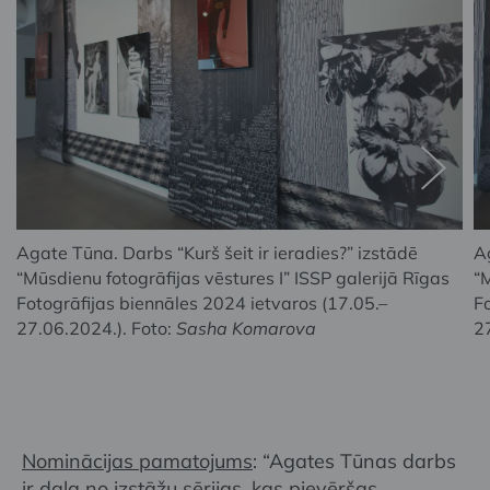
Agate Tūna. Darbs “Kurš šeit ir ieradies?” izstādē
Ag
“Mūsdienu fotogrāfijas vēstures I” ISSP galerijā Rīgas
“M
Fotogrāfijas biennāles 2024 ietvaros (17.05.–
F
27.06.2024.). Foto:
Sasha Komarova
2
Nominācijas pamatojums
: “Agates Tūnas darbs
ir daļa no izstāžu sērijas, kas pievēršas