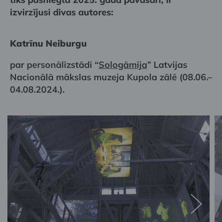
izvirzījusi divas autores:
Katrīnu Neiburgu
par personālizstādi “
Sologāmija
” Latvijas
Nacionālā mākslas muzeja Kupola zālē (08.06.–
04.08.2024.).