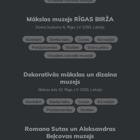
Vizuālais ceļvedis muzejā
Mākslas muzejs RĪGAS BIRŽA
Doma laukums 6, Rīga, LV-1050, Latvija
Kontakti
Darba laiks
Cenas
Kā nokļūt
Piekļūstamība
Skolām
Stāvu plāns
Vizuālais ceļvedis muzejā
Dekoratīvās mākslas un dizaina
muzejs
Skārņu iela 10, Rīga, LV-1050, Latvija
Kontakti
Darba laiks
Cenas
Kā nokļūt
Piekļūstamība
Skolām
Romana Sutas un Aleksandras
Beļcovas muzejs