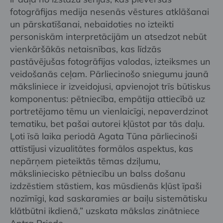
fotogrāfijas medija nesenās vēstures atklāšanai
un pārskatīšanai, nebaidoties no izteikti
personiskām interpretācijām un atsedzot nebūt
vienkāršākās netaisnības, kas līdzās
pastāvējušas fotogrāfijas valodas, izteiksmes un
veidošanās ceļam. Pārliecinošo sniegumu jaunā
māksliniece ir izveidojusi, apvienojot trīs būtiskus
komponentus: pētniecība, empātija attiecībā uz
portretējamo tēmu un vienlaicīgi, nepaverdzinot
tematiku, bet pašai autorei kļūstot par tās daļu.
Ļoti īsā laika periodā Agata Tūna pārliecinoši
attīstījusi vizualitātes formālos aspektus, kas
nepārņem pieteiktās tēmas dziļumu,
māksliniecisko pētniecību un balss došanu
izdzēstiem stāstiem, kas mūsdienās kļūst īpaši
nozīmīgi, kad saskaramies ar baiļu sistemātisku
klātbūtni ikdienā,” uzskata mākslas zinātniece