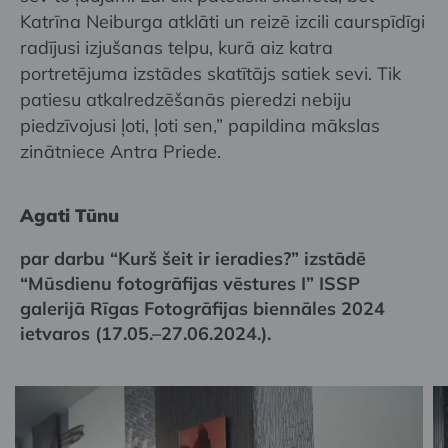
Katrīna Neiburga atklāti un reizē izcili caurspīdīgi
radījusi izjušanas telpu, kurā aiz katra
portretējuma izstādes skatītājs satiek sevi. Tik
patiesu atkalredzēšanās pieredzi nebiju
piedzīvojusi ļoti, ļoti sen,” papildina mākslas
zinātniece Antra Priede.
Agati Tūnu
par darbu “Kurš šeit ir ieradies?” izstādē
“Mūsdienu fotogrāfijas vēstures I” ISSP
galerijā Rīgas Fotogrāfijas biennāles 2024
ietvaros (17.05.–27.06.2024.).