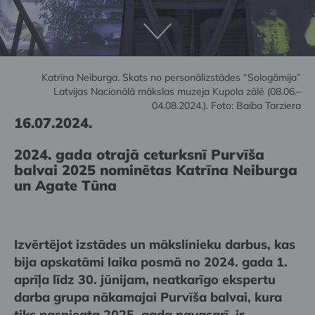
Katrīna Neiburga. Skats no personālizstādes “Sologāmija”
Latvijas Nacionālā mākslas muzeja Kupola zālē (08.06.–
04.08.2024.). Foto: Baiba Tarziera
16.07.2024.
2024. gada otrajā ceturksnī Purvīša
balvai 2025 nominētas Katrīna Neiburga
un Agate Tūna
Izvērtējot izstādes un mākslinieku darbus, kas
bija apskatāmi laika posmā no 2024. gada 1.
aprīļa līdz 30. jūnijam, neatkarīgo ekspertu
darba grupa nākamajai Purvīša balvai, kura
tiks pasniegta 2025. gada pavasarī, ir