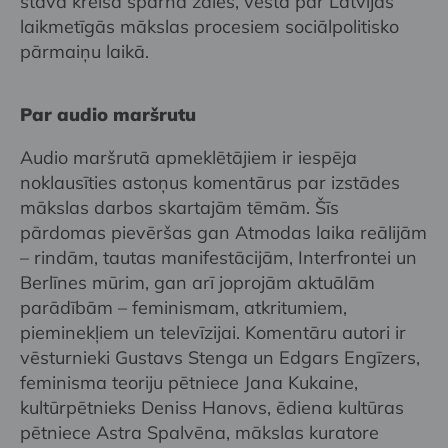
stāva kreisā spārna zālēs, vēsta par Latvijas
laikmetīgās mākslas procesiem sociālpolitisko
pārmaiņu laikā.
Par audio maršrutu
Audio maršrutā apmeklētājiem ir iespēja
noklausīties astoņus komentārus par izstādes
mākslas darbos skartajām tēmām. Šīs
pārdomas pievēršas gan Atmodas laika reālijām
– rindām, tautas manifestācijām, Interfrontei un
Berlīnes mūrim, gan arī joprojām aktuālām
parādībām – feminismam, atkritumiem,
pieminekļiem un televīzijai. Komentāru autori ir
vēsturnieki Gustavs Stenga un Edgars Engīzers,
feminisma teoriju pētniece Jana Kukaine,
kultūrpētnieks Deniss Hanovs, ēdiena kultūras
pētniece Astra Spalvēna, mākslas kuratore