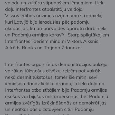
valodu un kultūru stiprinošiem lēmumiem. Lielu
daļu Interfrontes atbalstītāju veidoja
Vissavienības nozīmes uzņēmumu strādnieki,
kuri Latvijā bija ieradušies pēc padomju
okupācijas, kā arī pārvaldes aparāta darbinieki
un Padomju armijas karavīri. Starp spilgtākajiem
Interfrontes līderiem minami Viktors Alksnis,
Alfrēds Rubiks un Tatjana Ždanoka.
Interfrontes organizētās demonstrācijas pulcēja
vairākus tūkstošus cilvēku, reizēm pat vairāk
nekā desmit tūkstošus, tomēr šie mītiņi sevī
iemiesoja daudz lielāku draudu, jo liela daļa no
Interfrontes atbalstītājiem bija Padomju armijas
esošās vai bijušās militārpersonas, bet Padomju
armijas zvērīgās izrēķināšanās ar demokrātijas
un neatkarības aizstāvjiem citur Padomju