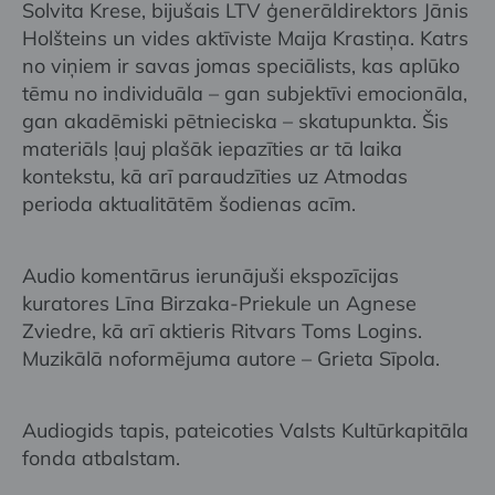
Solvita Krese, bijušais LTV ģenerāldirektors Jānis
Holšteins un vides aktīviste Maija Krastiņa. Katrs
no viņiem ir savas jomas speciālists, kas aplūko
tēmu no individuāla – gan subjektīvi emocionāla,
gan akadēmiski pētnieciska – skatupunkta. Šis
materiāls ļauj plašāk iepazīties ar tā laika
kontekstu, kā arī paraudzīties uz Atmodas
perioda aktualitātēm šodienas acīm.
Audio komentārus ierunājuši ekspozīcijas
kuratores Līna Birzaka-Priekule un Agnese
Zviedre, kā arī aktieris Ritvars Toms Logins.
Muzikālā noformējuma autore – Grieta Sīpola.
Audiogids tapis, pateicoties Valsts Kultūrkapitāla
fonda atbalstam.