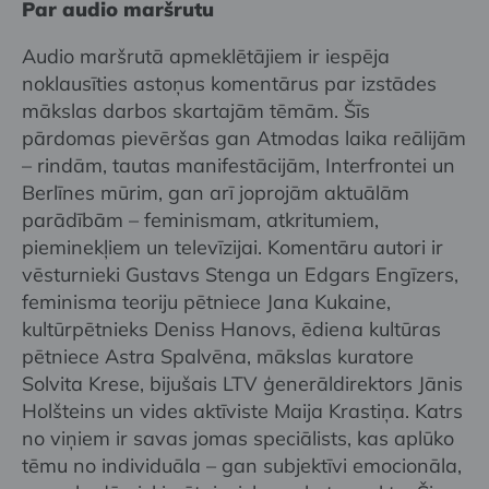
Par audio maršrutu
Audio maršrutā apmeklētājiem ir iespēja
noklausīties astoņus komentārus par izstādes
mākslas darbos skartajām tēmām. Šīs
pārdomas pievēršas gan Atmodas laika reālijām
– rindām, tautas manifestācijām, Interfrontei un
Berlīnes mūrim, gan arī joprojām aktuālām
parādībām – feminismam, atkritumiem,
pieminekļiem un televīzijai. Komentāru autori ir
vēsturnieki Gustavs Stenga un Edgars Engīzers,
feminisma teoriju pētniece Jana Kukaine,
kultūrpētnieks Deniss Hanovs, ēdiena kultūras
pētniece Astra Spalvēna, mākslas kuratore
Solvita Krese, bijušais LTV ģenerāldirektors Jānis
Holšteins un vides aktīviste Maija Krastiņa. Katrs
no viņiem ir savas jomas speciālists, kas aplūko
tēmu no individuāla – gan subjektīvi emocionāla,