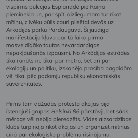
vispirms pulcējās Esplanādē pie Raiņa
pieminekļa un, par spīti aizliegumam tur rīkot
mītiņu, cilvēku pūlis cauri pilsētai devās uz
Arkādijas parku Pārdaugavā. Šī jaudīgā
manifestācija kļuva par tā laika pirmo
masveidīgāko tautas nevardarbīgas
nepakļaušanās izpausmi. No Arkādijas estrādes
tika runāts ne tikai par metro, bet arī par
ekoloģiju un politiku, izskanēja prasība pagaidām
vēl tikai pēc padomju republiku ekonomiskās
suverenitātes.
Pirms tam dažādas protesta akcijas bija
īstenojuši grupas
Helsinki 86
pārstāvji, bet šāds
mērogs vēl nebija pieredzēts. Vides aizsardzības
klubs turpināja rīkot akcijas un organizēt mītiņus
cīņā par ekoloģisko problēmu risinājumu,