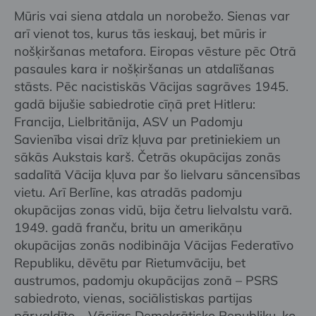
Mūris vai siena atdala un norobežo. Sienas var
arī vienot tos, kurus tās ieskauj, bet mūris ir
nošķiršanas metafora. Eiropas vēsture pēc Otrā
pasaules kara ir nošķiršanas un atdalīšanas
stāsts. Pēc nacistiskās Vācijas sagrāves 1945.
gadā bijušie sabiedrotie cīņā pret Hitleru:
Francija, Lielbritānija, ASV un Padomju
Savienība visai drīz kļuva par pretiniekiem un
sākās Aukstais karš. Četrās okupācijas zonās
sadalītā Vācija kļuva par šo lielvaru sāncensības
vietu. Arī Berlīne, kas atradās padomju
okupācijas zonas vidū, bija četru lielvalstu varā.
1949. gadā franču, britu un amerikāņu
okupācijas zonās nodibināja Vācijas Federatīvo
Republiku, dēvētu par Rietumvāciju, bet
austrumos, padomju okupācijas zonā – PSRS
sabiedroto, vienas, sociālistiskas partijas
pārvaldīto – Vācijas Demokrātisko Republiku, ko