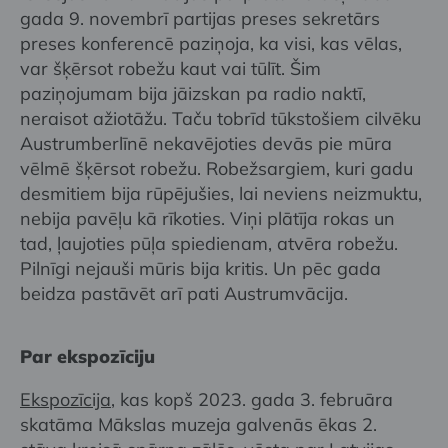
gada 9. novembrī partijas preses sekretārs
preses konferencē paziņoja, ka visi, kas vēlas,
var šķērsot robežu kaut vai tūlīt. Šim
paziņojumam bija jāizskan pa radio naktī,
neraisot ažiotāžu. Taču tobrīd tūkstošiem cilvēku
Austrumberlīnē nekavējoties devās pie mūra
vēlmē šķērsot robežu. Robežsargiem, kuri gadu
desmitiem bija rūpējušies, lai neviens neizmuktu,
nebija pavēļu kā rīkoties. Viņi plātīja rokas un
tad, ļaujoties pūļa spiedienam, atvēra robežu.
Pilnīgi nejauši mūris bija kritis. Un pēc gada
beidza pastāvēt arī pati Austrumvācija.
Par ekspozīciju
Ekspozīcija
, kas kopš 2023. gada 3. februāra
skatāma Mākslas muzeja galvenās ēkas 2.