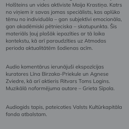
Holšteins un vides aktīviste Maija Krastiņa. Katrs
no viņiem ir savas jomas speciālists, kas aplūko
tēmu no individuāla – gan subjektīvi emocionāla,
gan akadēmiski pētnieciska – skatupunkta. Šis
materiāls ļauj plašāk iepazīties ar tā laika
kontekstu, kā arī paraudzīties uz Atmodas
perioda aktualitātēm šodienas acīm.
Audio komentārus ierunājuši ekspozīcijas
kuratores Līna Birzaka-Priekule un Agnese
Zviedre, kā arī aktieris Ritvars Toms Logins.
Muzikālā noformējuma autore – Grieta Sīpola.
Audiogids tapis, pateicoties Valsts Kultūrkapitāla
fonda atbalstam.