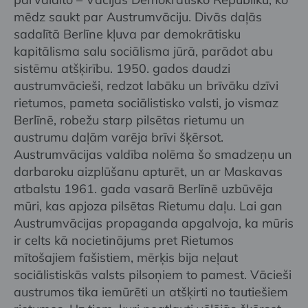
mēdz saukt par Austrumvāciju. Divās daļās
sadalītā Berlīne kļuva par demokrātisku
kapitālisma salu sociālisma jūrā, parādot abu
sistēmu atšķirību. 1950. gados daudzi
austrumvācieši, redzot labāku un brīvāku dzīvi
rietumos, pameta sociālistisko valsti, jo vismaz
Berlīnē, robežu starp pilsētas rietumu un
austrumu daļām varēja brīvi šķērsot.
Austrumvācijas valdība nolēma šo smadzeņu un
darbaroku aizplūšanu apturēt, un ar Maskavas
atbalstu 1961. gada vasarā Berlīnē uzbūvēja
mūri, kas apjoza pilsētas Rietumu daļu. Lai gan
Austrumvācijas propaganda apgalvoja, ka mūris
ir celts kā nocietinājums pret Rietumos
mītošajiem fašistiem, mērķis bija neļaut
sociālistiskās valsts pilsoņiem to pamest. Vācieši
austrumos tika iemūrēti un atšķirti no tautiešiem