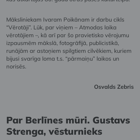
Māksliniekam Ivaram Poikānam ir darbu cikls
“Vērotāji”. Lūk, par viņiem – Atmodas laika
vērotājiem –, kā arī par šo pravietisko vērojumu
izpausmēm mākslā, fotogrāfijā, publicistikā,
runājām ar astoņiem spilgtiem cilvēkiem, kuriem
bijusi svarīga loma t.s. “pārmaiņu” laikos un
norisēs.
Osvalds Zebris
Par Berlīnes mūri. Gustavs
Strenga, vēsturnieks