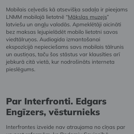
Mobilais ceļvedis kā atsevišķa sadaļa ir pieejams
LNMM mobilajā lietotnē “
Mākslas muzejs
”
latviešu un angļu valodās. Apmeklētāji aicināti
bez maksas lejupielādēt mobilo lietotni savos
viedtālruņos. Audiogida izmantošanai
ekspozīcijā nepieciešams savs mobilais tālrunis
un austiņas, taču šos stāstus var klausīties arī
jebkurā citā vietā, kur nodrošināts interneta
pieslēgums.
Par Interfronti. Edgars
Engīzers, vēsturnieks
Interfrontes izveide nav atraujama no cīņas par