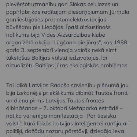
pievēršot uzmanību gan Slokas celulozes un
papīrfabrikas radītajam piesārņojumam Jūrmalā,
gan iestājoties pret atomelektrostacijas
būvēšanu pie Liepājas. Īpaši aizkustinošs
notikums bija Vides Aizsardzības kluba
organizētā akcija “Lūgšana pie jūras”, kas 1988.
gada 3. septembrī vienoja vairāk nekā simt
tūkstošus Baltijas valstu iedzīvotājus, lai
aktualizētu Baltijas jūras ekoloģiskās problēmas.
Tai laikā Latvijas Radošo savienību plēnumā jau
bija izskanējis priekšlikums dibināt Tautas fronti,
un dienu pirms Latvijas Tautas frontes
dibināšanas – 7. oktobrī Mežaparka estrādē –
notika vērienīga manifestācija “Par tiesisku
valsti”, kurā līdzās Latvijas inteliģencei runāja arī
politiķi, dažādu nozaru pārstāvji, dziedāja Ieva