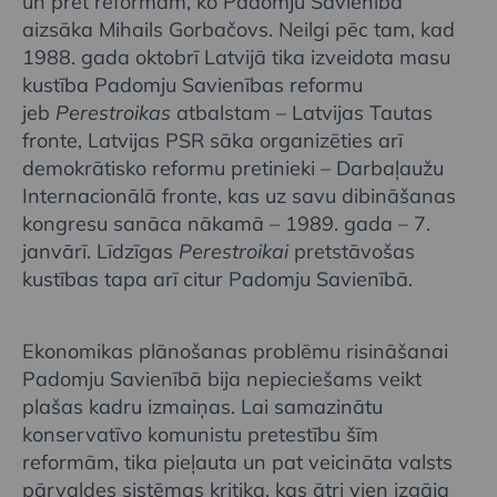
un pret reformām, ko Padomju Savienībā
aizsāka Mihails Gorbačovs. Neilgi pēc tam, kad
1988. gada oktobrī Latvijā tika izveidota masu
kustība Padomju Savienības reformu
jeb
Perestroikas
atbalstam – Latvijas Tautas
fronte, Latvijas PSR sāka organizēties arī
demokrātisko reformu pretinieki – Darbaļaužu
Internacionālā fronte, kas uz savu dibināšanas
kongresu sanāca nākamā – 1989. gada – 7.
janvārī. Līdzīgas
Perestroikai
pretstāvošas
kustības tapa arī citur Padomju Savienībā.
Ekonomikas plānošanas problēmu risināšanai
Padomju Savienībā bija nepieciešams veikt
plašas kadru izmaiņas. Lai samazinātu
konservatīvo komunistu pretestību šīm
reformām, tika pieļauta un pat veicināta valsts
pārvaldes sistēmas kritika, kas ātri vien izgāja