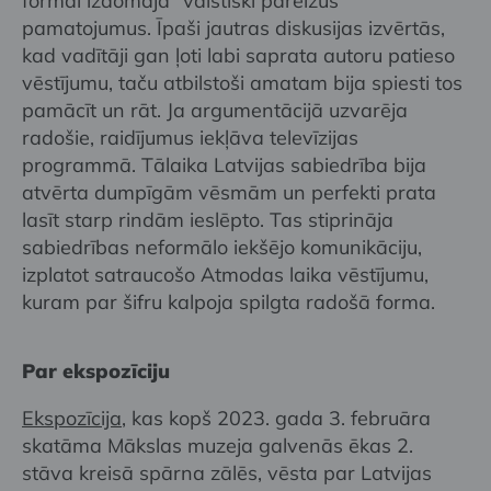
formai izdomāja "valstiski pareizus"
pamatojumus. Īpaši jautras diskusijas izvērtās,
kad vadītāji gan ļoti labi saprata autoru patieso
vēstījumu, taču atbilstoši amatam bija spiesti tos
pamācīt un rāt. Ja argumentācijā uzvarēja
radošie, raidījumus iekļāva televīzijas
programmā. Tālaika Latvijas sabiedrība bija
atvērta dumpīgām vēsmām un perfekti prata
lasīt starp rindām ieslēpto. Tas stiprināja
sabiedrības neformālo iekšējo komunikāciju,
izplatot satraucošo Atmodas laika vēstījumu,
kuram par šifru kalpoja spilgta radošā forma.
Par ekspozīciju
Ekspozīcija
, kas kopš 2023. gada 3. februāra
skatāma Mākslas muzeja galvenās ēkas 2.
stāva kreisā spārna zālēs, vēsta par Latvijas