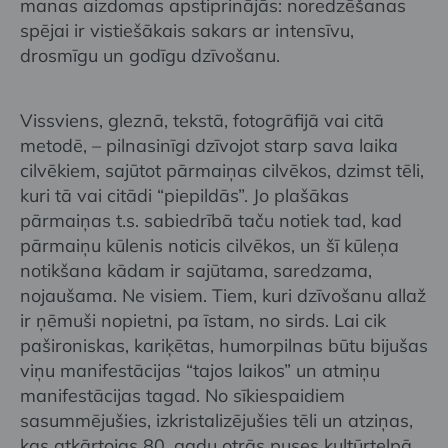
manas aizdomas apstiprinājās: noredzēšanas
spējai ir vistiešākais sakars ar intensīvu,
drosmīgu un godīgu dzīvošanu.
Vissviens, gleznā, tekstā, fotogrāfijā vai citā
metodē, – pilnasinīgi dzīvojot starp sava laika
cilvēkiem, sajūtot pārmaiņas cilvēkos, dzimst tēli,
kuri tā vai citādi “piepildās”. Jo plašākas
pārmaiņas t.s. sabiedrībā taču notiek tad, kad
pārmaiņu kūlenis noticis cilvēkos, un šī kūleņa
notikšana kādam ir sajūtama, saredzama,
nojaušama. Ne visiem. Tiem, kuri dzīvošanu allaž
ir ņēmuši nopietni, pa īstam, no sirds. Lai cik
pašironiskas, kariķētas, humorpilnas būtu bijušas
viņu manifestācijas “tajos laikos” un atmiņu
manifestācijas tagad. No sīkiespaidiem
sasummējušies, izkristalizējušies tēli un atziņas,
kas atkārtojas 80. gadu otrās puses kultūrtelpā.