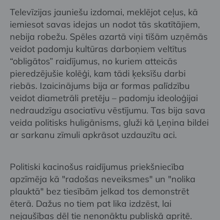
Televīzijas jauniešu izdomai, meklējot ceļus, kā
iemiesot savas idejas un nodot tās skatītājiem,
nebija robežu. Spēles azartā viņi tīšām uzņēmās
veidot padomju kultūras darboņiem veltītus
“obligātos” raidījumus, no kuriem atteicās
pieredzējušie kolēģi, kam tādi ķeksīšu darbi
riebās. Izaicinājums bija ar formas palīdzību
veidot diametrāli pretēju – padomju ideoloģijai
nedraudzīgu asociatīvu vēstījumu. Tas bija sava
veida politisks huligānisms, gluži kā Ļeņina bildei
ar sarkanu zīmuli apkrāsot uzdauzītu aci.
Politiski kacinošus raidījumus priekšniecība
apzīmēja kā "radošas neveiksmes" un "nolika
plauktā" bez tiesībām jelkad tos demonstrēt
ēterā. Dažus no tiem pat lika izdzēst, lai
nejaušības dēļ tie nenonāktu publiskā apritē.