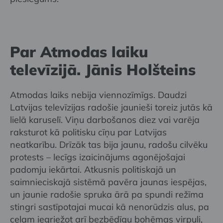
Par Atmodas laiku
televīzijā. Jānis Holšteins
Atmodas laiks nebija viennozīmīgs. Daudzi
Latvijas televīzijas radošie jaunieši toreiz jutās kā
lielā karuselī. Viņu darbošanos diez vai varēja
raksturot kā politisku cīņu par Latvijas
neatkarību. Drīzāk tas bija jaunu, radošu cilvēku
protests – lecīgs izaicinājums agonējošajai
padomju iekārtai. Atkusnis politiskajā un
saimnieciskajā sistēmā pavēra jaunas iespējas,
un jaunie radošie spruka ārā pa spundi režīma
stingri sastīpotajai mucai kā nenorūdzis alus, pa
ceļam iegriežot arī bezbēdīgu bohēmas virpuli,