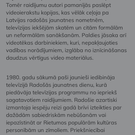
Tomēr raidījumu autori pamanījās paslēpt
videoierakstu kopijas, kas vēlāk ceļoja pa
Latvijas radošās jaunatnes nometnēm,
televīzijas iekšējām skatēm un citām formālām
un neformālām sanākšanām. Paldies jāsaka arī
videotēkas darbiniekiem, kuri, nepakļaujoties
vadības norādījumiem, izglāba no iznīcināšanas
daudzus vērtīgus video materiālus.
1980. gadu sākumā paši jaunieši iedibināja
televīzijā Radošās jaunatnes dienu, kurā
piedāvāja televīzijas programmu no iepriekš
sagatavotiem raidījumiem. Radošie azartiski
izmantoja iespēju reizi gadā brīvi izteikties par
dažādām sabiedriskām nebūšanām vai
iepazīstināt ar Rietumos populārām kultūras
personībām un zīmoliem. Priekšniecībai