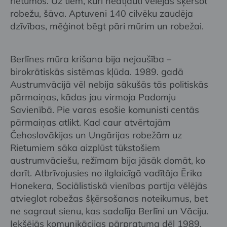
rietumos. Uz tiem, kuri neatļauti vēlējās šķērsot
robežu, šāva. Aptuveni 140 cilvēku zaudēja
dzīvības, mēģinot bēgt pāri mūrim un robežai.
Berlīnes mūra krišana bija nejaušība –
birokrātiskās sistēmas kļūda. 1989. gadā
Austrumvācijā vēl nebija sākušās tās politiskās
pārmaiņas, kādas jau virmoja Padomju
Savienībā. Pie varas esošie komunisti centās
pārmaiņas atlikt. Kad caur atvērtajām
Čehoslovākijas un Ungārijas robežām uz
Rietumiem sāka aizplūst tūkstošiem
austrumvāciešu, režīmam bija jāsāk domāt, ko
darīt. Atbrīvojusies no ilglaicīgā vadītāja Ērika
Honekera, Sociālistiskā vienības partija vēlējās
atvieglot robežas šķērsošanas noteikumus, bet
ne sagraut sienu, kas sadalīja Berlīni un Vāciju.
Iekšējās komunikācijas pārpratuma dēļ 1989.