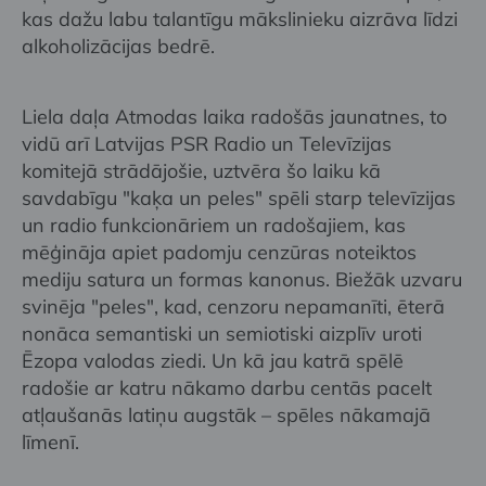
kas dažu labu talantīgu mākslinieku aizrāva līdzi
alkoholizācijas bedrē.
Liela daļa Atmodas laika radošās jaunatnes, to
vidū arī Latvijas PSR Radio un Televīzijas
komitejā strādājošie, uztvēra šo laiku kā
savdabīgu "kaķa un peles" spēli starp televīzijas
un radio funkcionāriem un radošajiem, kas
mēģināja apiet padomju cenzūras noteiktos
mediju satura un formas kanonus. Biežāk uzvaru
svinēja "peles", kad, cenzoru nepamanīti, ēterā
nonāca semantiski un semiotiski aizplīv uroti
Ēzopa valodas ziedi. Un kā jau katrā spēlē
radošie ar katru nākamo darbu centās pacelt
atļaušanās latiņu augstāk – spēles nākamajā
līmenī.