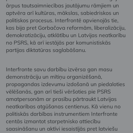
ārpus tautsaimniecības jautājumu rāmjiem un
aptvēra arī kultūras, mākslas, sabiedriskos un
politiskos procesus. Interfrontē apvienojās tie,
kas bija pret Gorbačova reformām, liberalizāciju,
demokratizāciju, atklātību un Latvijas neatkarību
no PSRS, kā arī iestājās par komunistiskās
partijas diktatūras saglabāšanu.
Interfronte savu darbību izvērsa gan masu
demonstrāciju un mītiņu organizēšanā,
propagandas izdevumu izdošanā un piedaloties
vēlēšanās, gan arī tieši vēršoties pie PSRS
amatpersonām ar prasību pārtraukt Latvijas
neatkarības atgūšanas centienus. Kā vienu no
politiskās darbības instrumentiem Interfronte
centās izmantot starpetnisko attiecību
saasināšanu un aktīvi iesaistījās pret latviešu