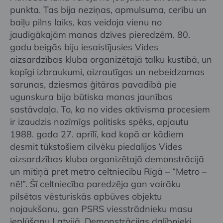
punkta. Tas bija neziņas, apmulsuma, cerību un
baiļu pilns laiks, kas veidoja vienu no
jaudīgākajām manas dzīves pieredzēm. 80.
gadu beigās biju iesaistījusies Vides
aizsardzības kluba organizētajā talku kustībā, un
kopīgi izbraukumi, aizrautīgas un nebeidzamas
sarunas, dziesmas ģitāras pavadībā pie
ugunskura bija būtiska manas jaunības
sastāvdaļa. To, ka no vides aktīvisma procesiem
ir izaudzis nozīmīgs politisks spēks, apjautu
1988. gada 27. aprīlī, kad kopā ar kādiem
desmit tūkstošiem cilvēku piedalījos Vides
aizsardzības kluba organizētajā demonstrācijā
un mītiņā pret metro celtniecību Rīgā – “Metro –
nē!”. Šī celtniecība paredzēja gan vairāku
pilsētas vēsturiskās apbūves objektu
nojaukšanu, gan PSRS viesstrādnieku masu
ieplūšanu Latvijā. Demonstrācijas dalībnieki