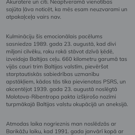
Akuratere un citi. Neaptveramā vienotības
sajūta ļāva noticēt, ka mēs esam neuzvarami un
atpakaļceļa vairs nav.
Kulmināciju šis emocionālais pacēlums
sasniedza 1989. gada 23. augustā, kad divi
miljoni cilvēku, roku rokā stāvot dzīvā ķēdē,
izveidoja Baltijas ceļu. 660 kilometru garumā tas
vijās cauri trim Baltijas valstīm, pievēršot
starptautiskās sabiedrības uzmanību
apstākļiem, kādos tās tika pievienotas PSRS, un
akcentējot 1939. gada 23. augustā noslēgtā
Molotova-Ribentropa pakta izšķirošo nozīmi
turpmākajā Baltijas valstu okupācijā un aneksijā.
Atmodas laika nogrieznis man noslēdzās ar
Barikāžu laiku, kad 1991. gada janvārī kopā ar