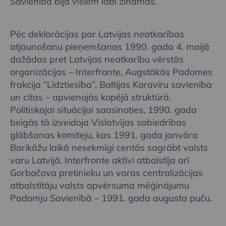
Savienībā bija visiem labi zināmas.
Pēc deklarācijas par Latvijas neatkarības
atjaunošanu pieņemšanas 1990. gada 4. maijā
dažādas pret Latvijas neatkarību vērstās
organizācijas – Interfronte, Augstākās Padomes
frakcija “Līdztiesība”, Baltijas Karavīru savienība
un citas – apvienojās kopējā struktūrā.
Politiskajai situācijai saasinoties, 1990. gada
beigās tā izveidoja Vislatvijas sabiedrības
glābšanas komiteju, kas 1991. gada janvāra
Barikāžu laikā nesekmīgi centās sagrābt valsts
varu Latvijā. Interfronte aktīvi atbalstīja arī
Gorbačova pretinieku un varas centralizācijas
atbalstītāju valsts apvērsuma mēģinājumu
Padomju Savienībā – 1991. gada augusta puču.