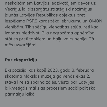
neskaitāmiem Latvijas iedzīvotājiem devos uz
Vecrīgu, lai aizsargātu stratēģiski nozīmīgus
jaunās Latvijas Republikas objektus pret
iespējamo PSRS karaspēka iebrukumu un OMON
vienībām. Tik spēcīgu vienotības sajūtu reti kad
izdodas piedzīvot. Bija negrozāma apņēmība
stāties pretī tankiem un baiļu vairs nebija. Tā
mēs uzvarējām!
Par ekspozīciju
Ekspozīcija
, kas kopš 2023. gada 3. februāra
skatāma Mākslas muzeja galvenās ēkas 2.
stāva kreisā spārna zālēs, vēsta par Latvijas
laikmetīgās mākslas procesiem sociālpolitisko
pārmaiņu laikā.