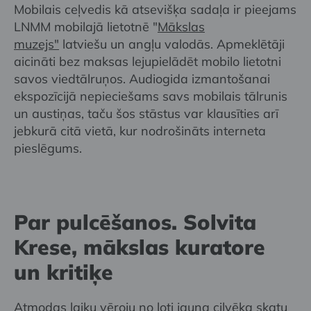
Mobilais ceļvedis kā atsevišķa sadaļa ir pieejams
LNMM mobilajā lietotnē "
Mākslas
muzejs"
latviešu un angļu valodās. Apmeklētāji
aicināti bez maksas lejupielādēt mobilo lietotni
savos viedtālruņos. Audiogida izmantošanai
ekspozīcijā nepieciešams savs mobilais tālrunis
un austiņas, taču šos stāstus var klausīties arī
jebkurā citā vietā, kur nodrošināts interneta
pieslēgums.
Par pulcēšanos. Solvita
Krese, mākslas kuratore
un kritiķe
Atmodas laiku vēroju no ļoti jauna cilvēka skatu