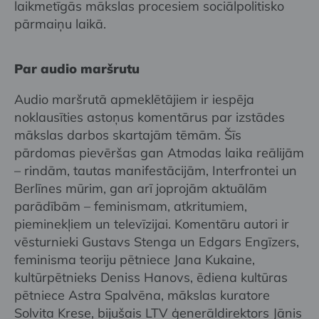
laikmetīgās mākslas procesiem sociālpolitisko
pārmaiņu laikā.
Par audio maršrutu
Audio maršrutā apmeklētājiem ir iespēja
noklausīties astoņus komentārus par izstādes
mākslas darbos skartajām tēmām. Šīs
pārdomas pievēršas gan Atmodas laika reālijām
– rindām, tautas manifestācijām, Interfrontei un
Berlīnes mūrim, gan arī joprojām aktuālām
parādībām – feminismam, atkritumiem,
pieminekļiem un televīzijai. Komentāru autori ir
vēsturnieki Gustavs Stenga un Edgars Engīzers,
feminisma teoriju pētniece Jana Kukaine,
kultūrpētnieks Deniss Hanovs, ēdiena kultūras
pētniece Astra Spalvēna, mākslas kuratore
Solvita Krese, bijušais LTV ģenerāldirektors Jānis