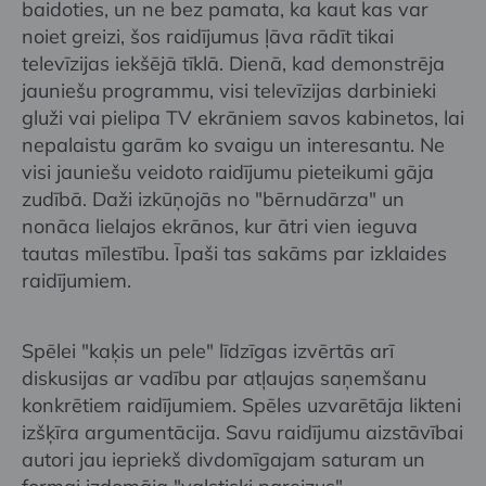
baidoties, un ne bez pamata, ka kaut kas var
noiet greizi, šos raidījumus ļāva rādīt tikai
televīzijas iekšējā tīklā. Dienā, kad demonstrēja
jauniešu programmu, visi televīzijas darbinieki
gluži vai pielipa TV ekrāniem savos kabinetos, lai
nepalaistu garām ko svaigu un interesantu. Ne
visi jauniešu veidoto raidījumu pieteikumi gāja
zudībā. Daži izkūņojās no "bērnudārza" un
nonāca lielajos ekrānos, kur ātri vien ieguva
tautas mīlestību. Īpaši tas sakāms par izklaides
raidījumiem.
Spēlei "kaķis un pele" līdzīgas izvērtās arī
diskusijas ar vadību par atļaujas saņemšanu
konkrētiem raidījumiem. Spēles uzvarētāja likteni
izšķīra argumentācija. Savu raidījumu aizstāvībai
autori jau iepriekš divdomīgajam saturam un