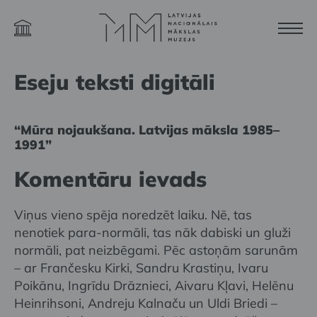
Eseju teksti digitāli
“Mūra nojaukšana. Latvijas māksla 1985–
1991”
Komentāru ievads
Viņus vieno spēja noredzēt laiku. Nē, tas
nenotiek para-normāli, tas nāk dabiski un gluži
normāli, pat neizbēgami. Pēc astoņām sarunām
– ar Frančesku Kirki, Sandru Krastiņu, Ivaru
Poikānu, Ingrīdu Drāznieci, Aivaru Kļavi, Helēnu
Heinrihsoni, Andreju Kalnaču un Uldi Briedi –