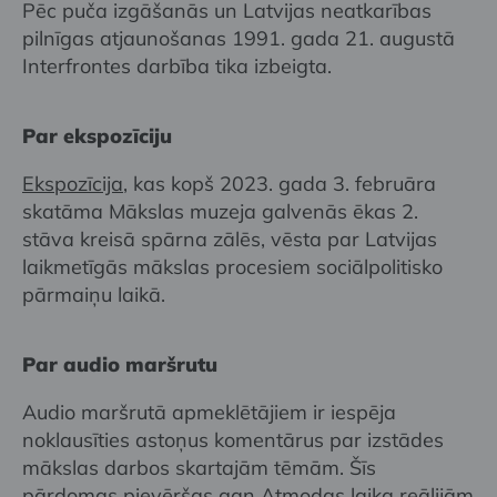
Pēc puča izgāšanās un Latvijas neatkarības
pilnīgas atjaunošanas 1991. gada 21. augustā
Interfrontes darbība tika izbeigta.
Par ekspozīciju
Ekspozīcija
, kas kopš 2023. gada 3. februāra
skatāma Mākslas muzeja galvenās ēkas 2.
stāva kreisā spārna zālēs, vēsta par Latvijas
laikmetīgās mākslas procesiem sociālpolitisko
pārmaiņu laikā.
Par audio maršrutu
Audio maršrutā apmeklētājiem ir iespēja
noklausīties astoņus komentārus par izstādes
mākslas darbos skartajām tēmām. Šīs
pārdomas pievēršas gan Atmodas laika reālijām