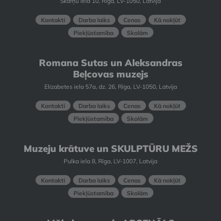
Skārņu iela 10, Rīga, LV-1050, Latvija
Kontakti
Darba laiks
Cenas
Kā nokļūt
Piekļūstamība
Skolām
Romana Sutas un Aleksandras
Beļcovas muzejs
Elizabetes iela 57a, dz. 26, Rīga, LV-1050, Latvija
Kontakti
Darba laiks
Cenas
Kā nokļūt
Piekļūstamība
Skolām
Muzeju krātuve un SKULPTŪRU MEŽS
Pulka iela 8, Rīga, LV-1007, Latvija
Kontakti
Darba laiks
Cenas
Kā nokļūt
Piekļūstamība
Skolām