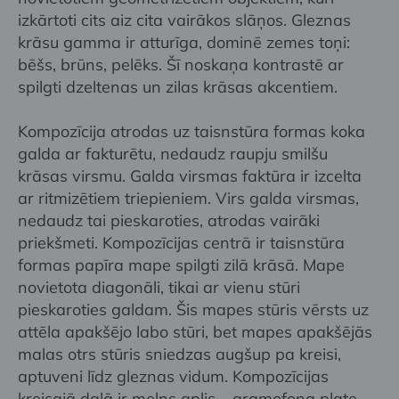
izkārtoti cits aiz cita vairākos slāņos. Gleznas
krāsu gamma ir atturīga, dominē zemes toņi:
bēšs, brūns, pelēks. Šī noskaņa kontrastē ar
spilgti dzeltenas un zilas krāsas akcentiem.
Kompozīcija atrodas uz taisnstūra formas koka
galda ar fakturētu, nedaudz raupju smilšu
krāsas virsmu. Galda virsmas faktūra ir izcelta
ar ritmizētiem triepieniem. Virs galda virsmas,
nedaudz tai pieskaroties, atrodas vairāki
priekšmeti. Kompozīcijas centrā ir taisnstūra
formas papīra mape spilgti zilā krāsā. Mape
novietota diagonāli, tikai ar vienu stūri
pieskaroties galdam. Šis mapes stūris vērsts uz
attēla apakšējo labo stūri, bet mapes apakšējās
malas otrs stūris sniedzas augšup pa kreisi,
aptuveni līdz gleznas vidum. Kompozīcijas
kreisajā daļā ir melns aplis – gramofona plate,