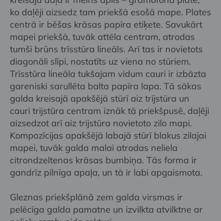
ko daļēji aizsedz tam priekšā esošā mape. Plates
centrā ir bēšas krāsas papīra etiķete. Savukārt
mapei priekšā, tuvāk attēla centram, atrodas
tumši brūns trīsstūra lineāls. Arī tas ir novietots
diagonāli slīpi, nostatīts uz viena no stūriem.
Trīsstūra lineāla tukšajam vidum cauri ir izbāzta
gareniski sarullēta balta papīra lapa. Tā sākas
galda kreisajā apakšējā stūrī aiz trijstūra un
cauri trijstūra centram iznāk tā priekšpusē, daļēji
aizsedzot arī aiz trijstūra novietoto zilo mapi.
Kompozīcijas apakšējā labajā stūrī blakus zilajai
mapei, tuvāk galda malai atrodas neliela
citrondzeltenas krāsas bumbiņa. Tās forma ir
gandrīz pilnīga apaļa, un tā ir labi apgaismota.
Gleznas priekšplānā zem galda virsmas ir
pelēcīga galda pamatne un izvilkta atvilktne ar