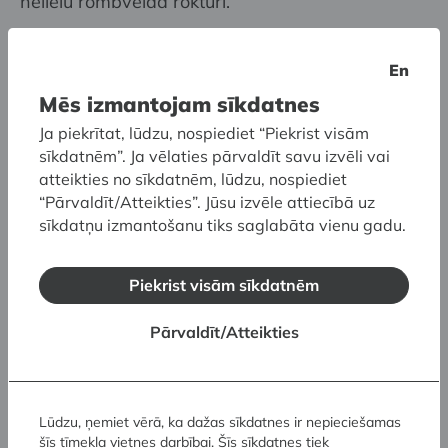
nelielu rombveida rokturi.
Klusās dabas kompozīcijas fonā, gleznas
En
augšējā labajā pusē redzams pret galdu
atbalstītas gleznas apakšējā stūra fragments
Mēs izmantojam sīkdatnes
brūnā rāmī. Tajā attēlots pilsētas ainavas
Ja piekrītat, lūdzu, nospiediet “Piekrist visām
fragments ar divām daudzstāvu ēkām.
sīkdatnēm”. Ja vēlaties pārvaldīt savu izvēli vai
atteikties no sīkdatnēm, lūdzu, nospiediet
Visas gleznas kompozīcijas fonā aiz galda ir
“Pārvaldīt/Atteikties”. Jūsu izvēle attiecībā uz
tumši pelēkos un pelēkbrūnos toņos veidota
sīkdatņu izmantošanu tiks saglabāta vienu gadu.
ģeometriska plakne – istabas siena, kuras
laukuma fragments redzams gleznas kreisajā
Piekrist visām sīkdatnēm
augšējā stūrī un gar fona kreiso malu. Uz sienas
fragmenta redzama daļa no divām to rotājošu
Pārvaldīt/Atteikties
kvadrātu līnijām: lielākā kvadrāta līnija ir
brūnganā tonī, bet mazākais kvadrāts ar baltu
līniju ievilkts lielākā iekšpusē. Gleznas augšējā
Lūdzu, ņemiet vērā, ka dažas sīkdatnes ir nepieciešamas
kreisajā stūrī izceļas gaišs trijstūris, kuru uz
šīs tīmekļa vietnes darbībai. Šīs sīkdatnes tiek