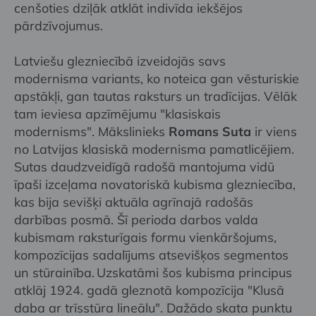
cenšoties dziļāk atklāt indivīda iekšējos
pārdzīvojumus.
Latviešu glezniecībā izveidojās savs
modernisma variants, ko noteica gan vēsturiskie
apstākļi, gan tautas raksturs un tradīcijas. Vēlāk
tam ieviesa apzīmējumu "klasiskais
modernisms". Mākslinieks
Romans Suta
ir viens
no Latvijas klasiskā modernisma pamatlicējiem.
Sutas daudzveidīgā radošā mantojuma vidū
īpaši izceļama novatoriskā kubisma glezniecība,
kas bija sevišķi aktuāla agrīnajā radošās
darbības posmā. Šī perioda darbos valda
kubismam raksturīgais formu vienkāršojums,
kompozīcijas sadalījums atsevišķos segmentos
un stūrainība. Uzskatāmi šos kubisma principus
atklāj 1924. gadā gleznotā kompozīcija "Klusā
daba ar trīsstūra lineālu". Dažādo skata punktu