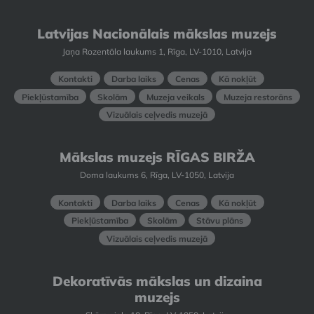
Latvijas Nacionālais mākslas muzejs
Jaņa Rozentāla laukums 1, Rīga, LV-1010, Latvija
Kontakti
Darba laiks
Cenas
Kā nokļūt
Piekļūstamība
Skolām
Muzeja veikals
Muzeja restorāns
Vizuālais ceļvedis muzejā
Mākslas muzejs RĪGAS BIRŽA
Doma laukums 6, Rīga, LV-1050, Latvija
Kontakti
Darba laiks
Cenas
Kā nokļūt
Piekļūstamība
Skolām
Stāvu plāns
Vizuālais ceļvedis muzejā
Dekoratīvās mākslas un dizaina
muzejs