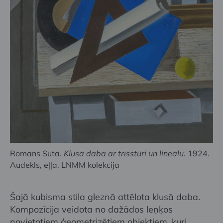
Romans Suta.
Klusā daba ar trīsstūri un lineālu
. 1924.
Audekls, eļļa. LNMM kolekcija
Šajā kubisma stila gleznā attēlota klusā daba.
Kompozīcija veidota no dažādos leņķos
novietotiem ģeometrizētiem objektiem, kuri