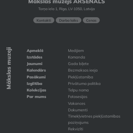
Mākslas muzejs ARSENĀLS
Torņa iela 1, Rīga, LV-1050, Latvija
Kontakti
Darba laiks
Cenas
Mākslas muzeji
Apmeklē
Medijiem
Izstādes
Komanda
Jaunumi
Gada biļete
Kalendārs
Bezmaksas ieeja
Pasākumi
Piekļūstamība
Izglītība
Privātuma politika
Kolekcijas
Telpu noma
Par mums
Fotosesijas
Vakances
Dokumenti
Tīmekļvietnes piekļūstamības
paziņojums
Rekvizīti