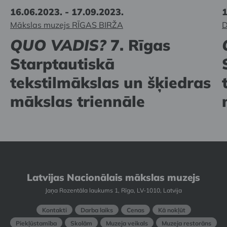
16.06.2023. - 17.09.2023.
1
Mākslas muzejs RĪGAS BIRŽA
D
QUO VADIS?
7. Rīgas
Starptautiskā
tekstilmākslas un šķiedras
mākslas triennāle
Latvijas Nacionālais mākslas muzejs
Jaņa Rozentāla laukums 1, Rīga, LV-1010, Latvija
Kontakti
Darba laiks
Cenas
Kā nokļūt
Piekļūstamība
Skolām
Muzeja veikals
Muzeja restorāns