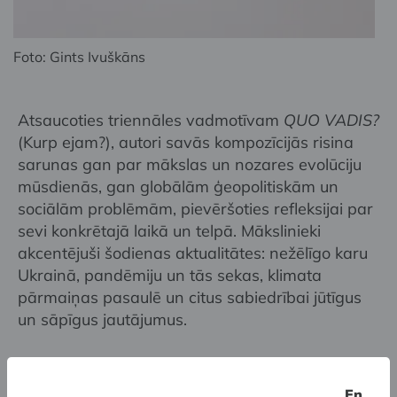
Foto: Gints Ivuškāns
Atsaucoties triennāles vadmotīvam
QUO VADIS?
(Kurp ejam?), autori savās kompozīcijās risina
sarunas gan par mākslas un nozares evolūciju
mūsdienās, gan globālām ģeopolitiskām un
sociālām problēmām, pievēršoties refleksijai par
sevi konkrētajā laikā un telpā. Mākslinieki
akcentējuši šodienas aktualitātes: nežēlīgo karu
Ukrainā, pandēmiju un tās sekas, klimata
pārmaiņas pasaulē un citus sabiedrībai jūtīgus
un sāpīgus jautājumus.
Katalogu no 16. jūnija var iegādāties
En