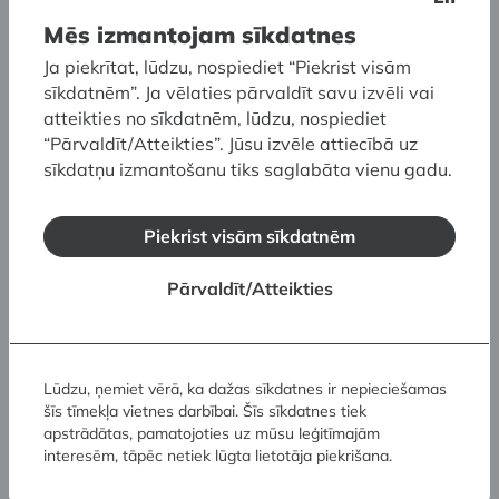
Dekoratīvās mākslas un dizaina muzejā
un
Mākslas muzejā RĪGAS BIRŽA
.
Mēs izmantojam sīkdatnes
Ja piekrītat, lūdzu, nospiediet “Piekrist visām
sīkdatnēm”. Ja vēlaties pārvaldīt savu izvēli vai
Kataloga sastādītāja:
Velta Raudzepa
atteikties no sīkdatnēm, lūdzu, nospiediet
Izdevuma redaktore:
Anete Piņķe
“Pārvaldīt/Atteikties”. Jūsu izvēle attiecībā uz
Grāmatas mākslinieks:
Juris Petraškevičs
sīkdatņu izmantošanu tiks saglabāta vienu gadu.
Latvijas Nacionālais mākslas muzejs, Rīga, 2023
Piekrist visām sīkdatnēm
Pārvaldīt/Atteikties
Lūdzu, ņemiet vērā, ka dažas sīkdatnes ir nepieciešamas
šīs tīmekļa vietnes darbībai. Šīs sīkdatnes tiek
apstrādātas, pamatojoties uz mūsu leģitīmajām
interesēm, tāpēc netiek lūgta lietotāja piekrišana.