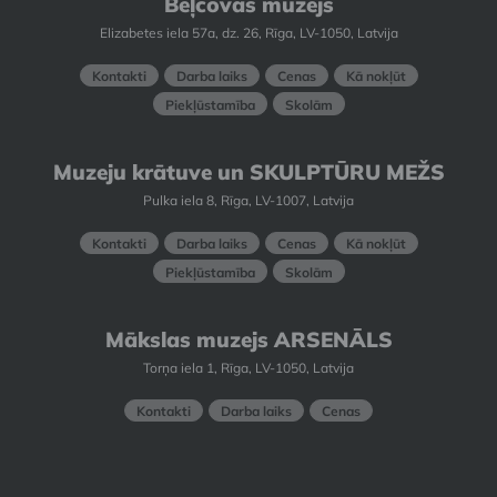
Beļcovas muzejs
Elizabetes iela 57a, dz. 26, Rīga, LV-1050, Latvija
Kontakti
Darba laiks
Cenas
Kā nokļūt
Piekļūstamība
Skolām
Muzeju krātuve un SKULPTŪRU MEŽS
Pulka iela 8, Rīga, LV-1007, Latvija
Kontakti
Darba laiks
Cenas
Kā nokļūt
Piekļūstamība
Skolām
Mākslas muzejs ARSENĀLS
Torņa iela 1, Rīga, LV-1050, Latvija
Kontakti
Darba laiks
Cenas