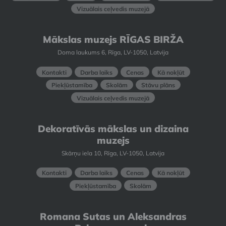
Vizuālais ceļvedis muzejā
Mākslas muzejs RĪGAS BIRŽA
Doma laukums 6, Rīga, LV-1050, Latvija
Kontakti
Darba laiks
Cenas
Kā nokļūt
Piekļūstamība
Skolām
Stāvu plāns
Vizuālais ceļvedis muzejā
Dekoratīvās mākslas un dizaina
muzejs
Skārņu iela 10, Rīga, LV-1050, Latvija
Kontakti
Darba laiks
Cenas
Kā nokļūt
Piekļūstamība
Skolām
Romana Sutas un Aleksandras