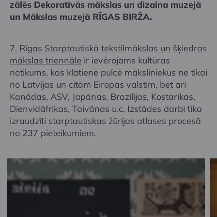
zālēs Dekoratīvās mākslas un dizaina muzejā
un Mākslas muzejā RĪGAS BIRŽA.
7. Rīgas Starptautiskā tekstilmākslas un šķiedras
mākslas triennāle
ir ievērojams kultūras
notikums, kas klātienē pulcē māksliniekus ne tikai
no Latvijas un citām Eiropas valstīm, bet arī
Kanādas, ASV, Japānas, Brazīlijas, Kostarikas,
Dienvidāfrikas, Taivānas u.c. Izstādes darbi tika
izraudzīti starptautiskas žūrijas atlases procesā
no 237 pieteikumiem.