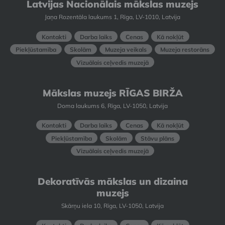
Latvijas Nacionālais mākslas muzejs
Jaņa Rozentāla laukums 1, Rīga, LV-1010, Latvija
Kontakti
Darba laiks
Cenas
Kā nokļūt
Piekļūstamība
Skolām
Muzeja veikals
Muzeja restorāns
Vizuālais ceļvedis muzejā
Mākslas muzejs RĪGAS BIRŽA
Doma laukums 6, Rīga, LV-1050, Latvija
Kontakti
Darba laiks
Cenas
Kā nokļūt
Piekļūstamība
Skolām
Stāvu plāns
Vizuālais ceļvedis muzejā
Dekoratīvās mākslas un dizaina
muzejs
Skārņu iela 10, Rīga, LV-1050, Latvija