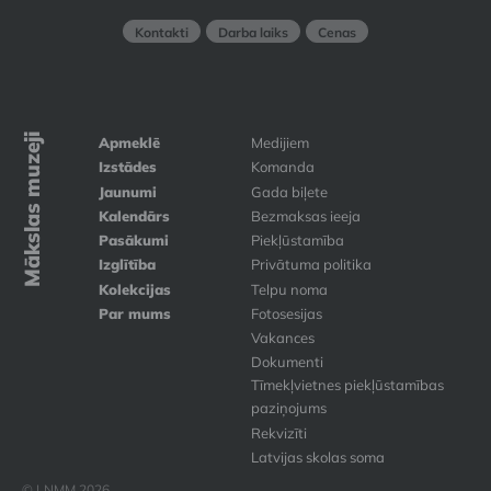
Kontakti
Darba laiks
Cenas
Mākslas muzeji
Apmeklē
Medijiem
Izstādes
Komanda
Jaunumi
Gada biļete
Kalendārs
Bezmaksas ieeja
Pasākumi
Piekļūstamība
Izglītība
Privātuma politika
Kolekcijas
Telpu noma
Par mums
Fotosesijas
Vakances
Dokumenti
Tīmekļvietnes piekļūstamības
paziņojums
Rekvizīti
Latvijas skolas soma
© LNMM 2026.