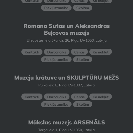
Kontakti
Darba laiks
Cenas
Kā nokļūt
Piekļūstamība
Skolām
Romana Sutas un Aleksandras
Beļcovas muzejs
Elizabetes iela 57a, dz. 26, Rīga, LV-1050, Latvija
Kontakti
Darba laiks
Cenas
Kā nokļūt
Piekļūstamība
Skolām
Muzeju krātuve un SKULPTŪRU MEŽS
Pulka iela 8, Rīga, LV-1007, Latvija
Kontakti
Darba laiks
Cenas
Kā nokļūt
Piekļūstamība
Skolām
Mākslas muzejs ARSENĀLS
Torņa iela 1, Rīga, LV-1050, Latvija