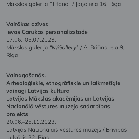
Mākslas galerija “Tifāna” / Jāņa iela 16, Rīga
Vairākas dzīves
Ievas Carukas personālizstāde
17.06.–06.07.2023.
Mākslas galerija “
M/Gallery
” / A. Briāna iela 9,
Rīga
Vainagošanās.
Arheoloģiskie, etnogrāfiskie un laikmetīgie
vainagi Latvijas kultūrā
Latvijas Mākslas akadēmijas un Latvijas
Nacionālā vēstures muzeja sadarbības
projekts
20.06.–26.11.2023.
Latvijas Nacionālais vēstures muzejs / Brīvības
bulvāris 32, Rīga