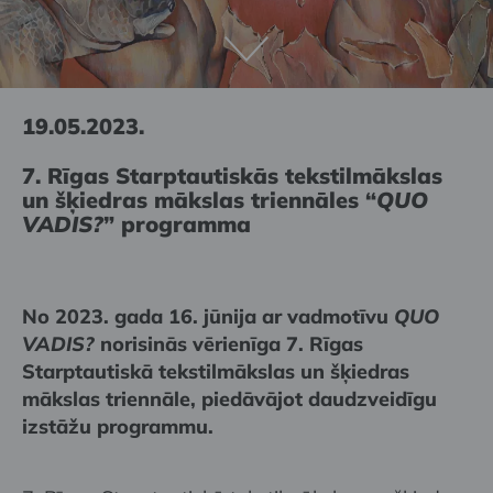
19.05.2023.
7. Rīgas Starptautiskās tekstilmākslas
un šķiedras mākslas triennāles “
QUO
VADIS?
” programma
No 2023. gada 16. jūnija ar vadmotīvu
QUO
VADIS?
norisinās vērienīga 7. Rīgas
Starptautiskā tekstilmākslas un šķiedras
mākslas triennāle, piedāvājot daudzveidīgu
izstāžu programmu.