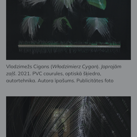
Vlodzimežs Cigans (
Włodzimierz Cygan
).
Joprojām
zaļš
. 2021. PVC caurules, optiskā šķiedra,
autortehnika. Autora īpašums. Publicitātes foto