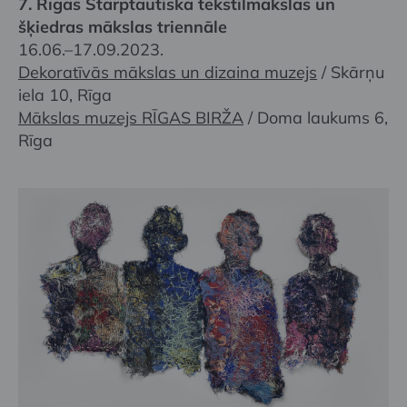
7. Rīgas Starptautiskā tekstilmākslas un
šķiedras mākslas triennāle
16.06.–17.09.2023.
Dekoratīvās mākslas un dizaina muzejs
/ Skārņu
iela 10, Rīga
Mākslas muzejs RĪGAS BIRŽA
/ Doma laukums 6,
Rīga