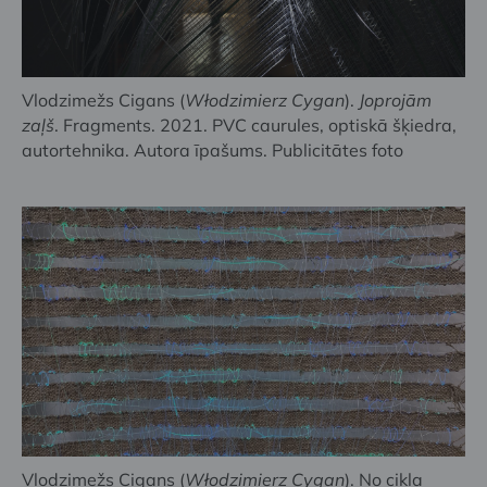
Vlodzimežs Cigans (
Włodzimierz Cygan
).
Joprojām
zaļš
. Fragments. 2021. PVC caurules, optiskā šķiedra,
autortehnika. Autora īpašums. Publicitātes foto
Vlodzimežs Cigans (
Włodzimierz Cygan
). No cikla