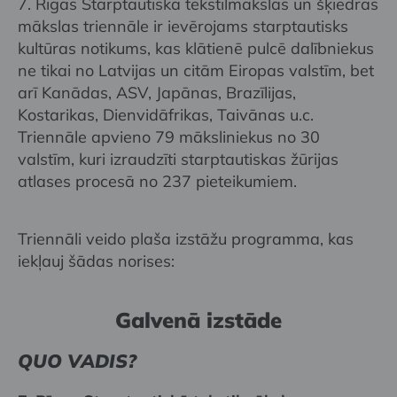
7. Rīgas Starptautiskā tekstilmākslas un šķiedras
mākslas triennāle ir ievērojams starptautisks
kultūras notikums, kas klātienē pulcē dalībniekus
ne tikai no Latvijas un citām Eiropas valstīm, bet
arī Kanādas, ASV, Japānas, Brazīlijas,
Kostarikas, Dienvidāfrikas, Taivānas u.c.
Triennāle apvieno 79 māksliniekus no 30
valstīm, kuri izraudzīti starptautiskas žūrijas
atlases procesā no 237 pieteikumiem.
Triennāli veido plaša izstāžu programma, kas
iekļauj šādas norises:
Galvenā izstāde
QUO VADIS?