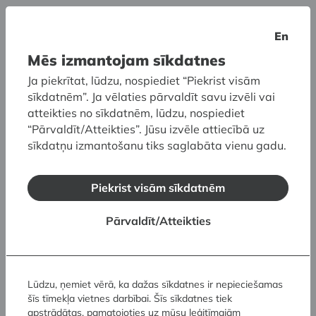
En
Mēs izmantojam sīkdatnes
Ja piekrītat, lūdzu, nospiediet “Piekrist visām
sīkdatnēm”. Ja vēlaties pārvaldīt savu izvēli vai
atteikties no sīkdatnēm, lūdzu, nospiediet
“Pārvaldīt/Atteikties”. Jūsu izvēle attiecībā uz
sīkdatņu izmantošanu tiks saglabāta vienu gadu.
Piekrist visām sīkdatnēm
Pārvaldīt/Atteikties
Baiba Osīte.
XXX
. 1993. Lini, kokvilna, koks,
autortehnika. LNMM kolekcija. Publicitātes foto
Lūdzu, ņemiet vērā, ka dažas sīkdatnes ir nepieciešamas
Egils Rozenbergs. Gobelēni
šīs tīmekļa vietnes darbībai. Šīs sīkdatnes tiek
13.05.–01.10.2023
apstrādātas, pamatojoties uz mūsu leģitīmajām