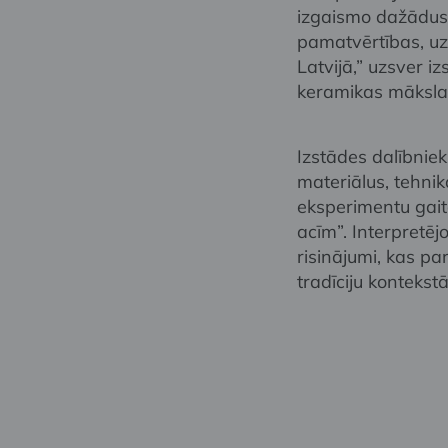
izgaismo dažādus
pamatvērtības, uz
Latvijā,” uzsver i
keramikas māksla
Izstādes dalībniek
materiālus, tehn
eksperimentu gaitā
acīm”. Interpretēj
risinājumi, kas pa
tradīciju kontekstā