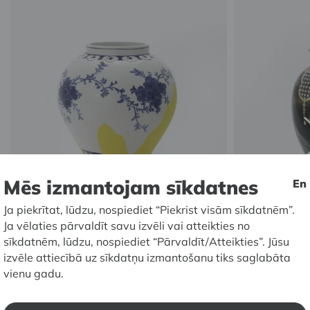
Mēs izmantojam sīkdatnes
En
Ja piekrītat, lūdzu, nospiediet “Piekrist visām sīkdatnēm”.
Ja vēlaties pārvaldīt savu izvēli vai atteikties no
sīkdatnēm, lūdzu, nospiediet “Pārvaldīt/Atteikties”. Jūsu
izvēle attiecībā uz sīkdatņu izmantošanu tiks saglabāta
Ju Idžons (
Yoo Euijeong
). Neozilā un baltā
Ju Idžons (
Yoo 
vienu gadu.
porcelāna vāze ar peoniju ziedu
Māls, pigmenti,
gleznojumu. 2010. Māls, pigmenti,
glazūra, lējum
glazūra, virpojums, virsglazūras un
un zemglazūra