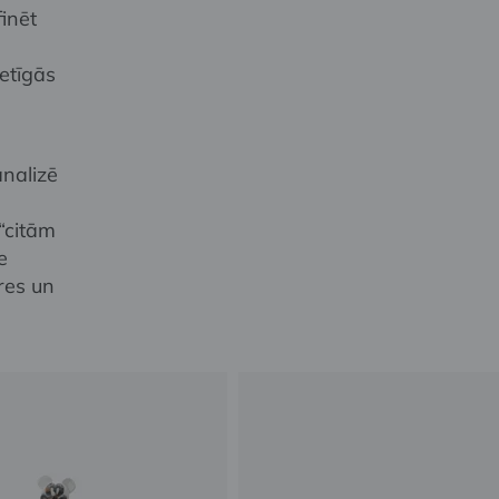
inēt
etīgās
analizē
 “citām
e
res un