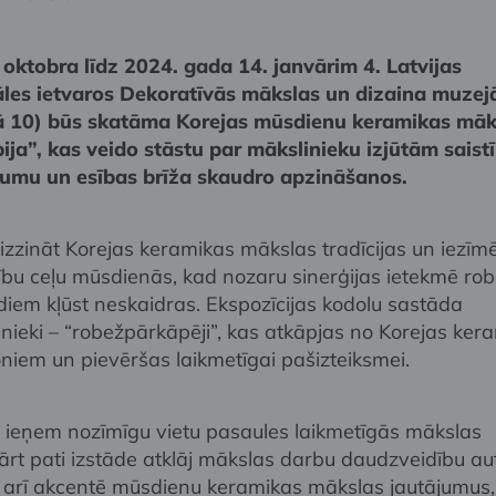
oktobra līdz 2024. gada 14. janvārim 4. Latvijas
les ietvaros Dekoratīvās mākslas un dizaina muzej
lā 10) būs skatāma Korejas mūsdienu keramikas māk
ija”, kas veido stāstu par mākslinieku izjūtām saist
ējumu un esības brīža skaudro apzināšanos.
 izzināt Korejas keramikas mākslas tradīcijas un iezīmē
bu ceļu mūsdienās, kad nozaru sinerģijas ietekmē ro
diem kļūst neskaidras. Ekspozīcijas kodolu sastāda
ieki – “robežpārkāpēji”, kas atkāpjas no Korejas ker
iem un pievēršas laikmetīgai pašizteiksmei.
 ieņem nozīmīgu vietu pasaules laikmetīgās mākslas
kārt pati izstāde atklāj mākslas darbu daudzveidību au
kā arī akcentē mūsdienu keramikas mākslas jautājumus,