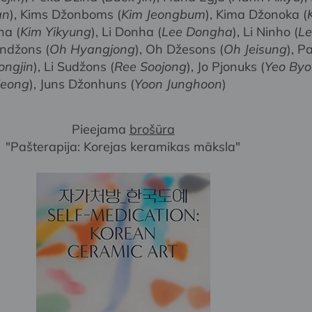
an
), Kims Džonboms (
Kim Jeongbum
), Kima Džonoka (
na (
Kim Yikyung
), Li Donha (
Lee Dongha
), Li Ninho (
Le
andžons (
Oh Hyangjong
), Oh Džesons (
Oh Jeisung
), P
ongjin
), Li Sudžons (
Ree Soojong
), Jo Pjonuks (
Yeo By
jeong
), Juns Džonhuns (
Yoon Junghoon
)
Pieejama
brošūra
"Pašterapija: Korejas keramikas māksla"