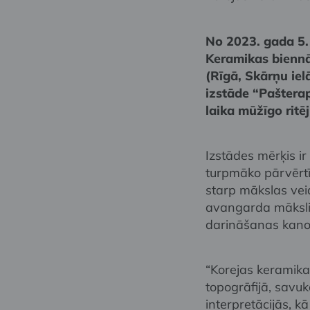
No 2023. gada 5. 
Keramikas biennā
(Rīgā, Skārņu ie
izstāde “Pašterap
laika mūžīgo rit
Izstādes mērķis ir
turpmāko pārvērtī
starp mākslas vei
avangarda mākslin
darināšanas kanon
“Korejas keramika
topogrāfijā, savu
interpretācijās, 