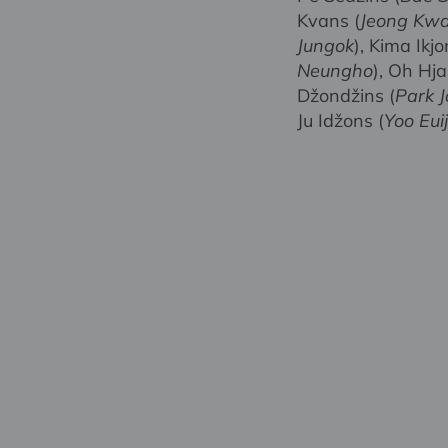
Kvans (
Jeong Kw
Jungok
), Kima Ikjo
Neungho
), Oh Hj
Džondžins (
Park J
Ju Idžons (
Yoo Eui