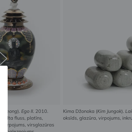
Euijeong
).
Ego II
. 2010.
Kima Džonoka (
Kim Jungok
).
Lai
 zelta fluss, platīns,
oksīds, glazūra, virpojums, inkr
s, virpojums, virsglazūras
s apgleznojums,