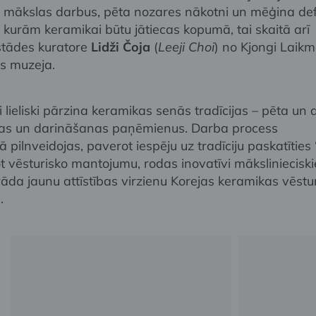
 mākslas darbus, pēta nozares nākotni un mēģina def
 kurām keramikai būtu jātiecas kopumā, tai skaitā arī
zstādes kuratore
Lidži Čoja
(
Leeji Choi
) no Kjongi Laikm
s muzeja.
i lieliski pārzina keramikas senās tradīcijas – pēta un 
ikas un darināšanas paņēmienus. Darba process
 pilnveidojas, paverot iespēju uz tradīciju paskatīties
ot vēsturisko mantojumu, rodas inovatīvi mākslinieciski
rāda jaunu attīstības virzienu Korejas keramikas vēstu
.