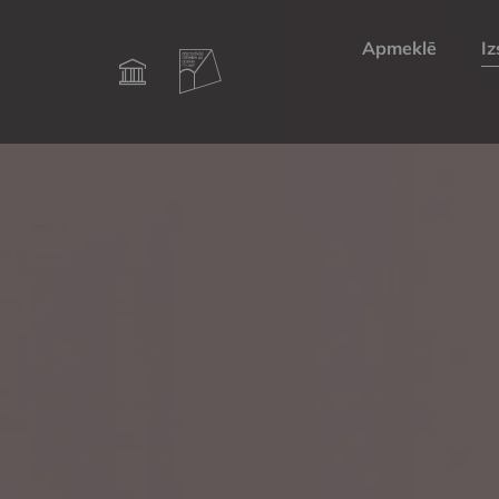
Apmeklē
Iz