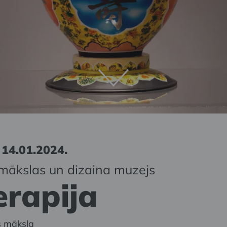
 14.01.2024.
mākslas un dizaina muzejs
erapija
s māksla