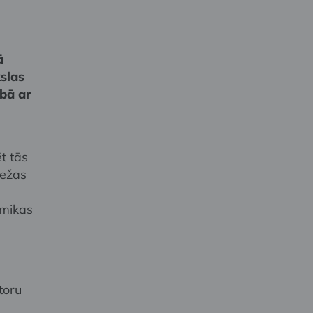
ā
slas
ībā ar
t tās
bežas
amikas
toru