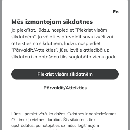
30,00 EUR Ekskursija latviešu valodā
En
40,00 EUR Ekskursija svešvalodā
Mēs izmantojam sīkdatnes
Ja piekrītat, lūdzu, nospiediet “Piekrist visām
Gida pakalpojumus lūdzam pieteikt vismaz 2–3
sīkdatnēm”. Ja vēlaties pārvaldīt savu izvēli vai
nedēļas iepriekš:
atteikties no sīkdatnēm, lūdzu, nospiediet
T: (+371) 67 830 917
“Pārvaldīt/Atteikties”. Jūsu izvēle attiecībā uz
T: (+371) 60 001 328
sīkdatņu izmantošanu tiks saglabāta vienu gadu.
E:
dmdm@lnmm.lv
* uzrādot attiecīgu statusu apliecinošu
Piekrist visām sīkdatnēm
dokumentu, ieejas biļetes cena piemērojama
Pārvaldīt/Atteikties
izglītojamajiem, studentiem, pensionāriem,
personām ar III invaliditātes grupu, personām,
kurām piešķirts trūcīgas vai maznodrošinātas
personas statuss, bezdarbniekiem un Latvijas
Lūdzu, ņemiet vērā, ka dažas sīkdatnes ir nepieciešamas
Goda ģimenes apliecības individuālajiem
šīs tīmekļa vietnes darbībai. Šīs sīkdatnes tiek
īpašniekiem.
apstrādātas, pamatojoties uz mūsu leģitīmajām