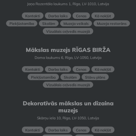
Jaņa Rozentāla laukums 1, Rīga, LV-1010, Latvija
Kontakti
Darba laiks
Cenas
Kā nokļūt
Piekļūstamība
Skolām
Muzeja veikals
Muzeja restorāns
Vizuālais ceļvedis muzejā
Mākslas muzejs RĪGAS BIRŽA
Doma laukums 6, Rīga, LV-1050, Latvija
Kontakti
Darba laiks
Cenas
Kā nokļūt
Piekļūstamība
Skolām
Stāvu plāns
Vizuālais ceļvedis muzejā
Dekoratīvās mākslas un dizaina
muzejs
Skārņu iela 10, Rīga, LV-1050, Latvija
Kontakti
Darba laiks
Cenas
Kā nokļūt