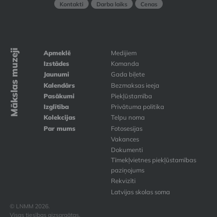
Kontakti
Darba laiks
Cenas
Mākslas muzeji
Apmeklē
Medijiem
Izstādes
Komanda
Jaunumi
Gada biļete
Kalendārs
Bezmaksas ieeja
Pasākumi
Piekļūstamība
Izglītība
Privātuma politika
Kolekcijas
Telpu noma
Par mums
Fotosesijas
Vakances
Dokumenti
Tīmekļvietnes piekļūstamības
paziņojums
Rekvizīti
Latvijas skolas soma
© LNMM 2026.
Visas tiesības aizsargātas.