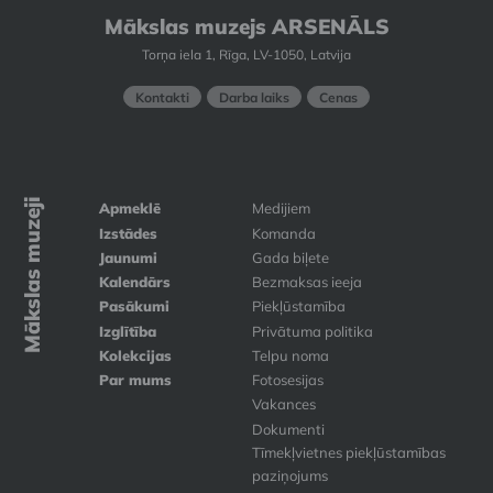
Mākslas muzejs ARSENĀLS
Torņa iela 1, Rīga, LV-1050, Latvija
Kontakti
Darba laiks
Cenas
Mākslas muzeji
Apmeklē
Medijiem
Izstādes
Komanda
Jaunumi
Gada biļete
Kalendārs
Bezmaksas ieeja
Pasākumi
Piekļūstamība
Izglītība
Privātuma politika
Kolekcijas
Telpu noma
Par mums
Fotosesijas
Vakances
Dokumenti
Tīmekļvietnes piekļūstamības
paziņojums