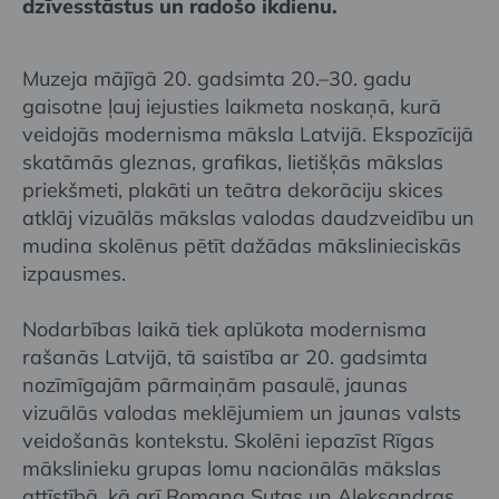
dzīvesstāstus un radošo ikdienu.
Muzeja mājīgā 20. gadsimta 20.–30. gadu
gaisotne ļauj iejusties laikmeta noskaņā, kurā
veidojās modernisma māksla Latvijā. Ekspozīcijā
skatāmās gleznas, grafikas, lietišķās mākslas
priekšmeti, plakāti un teātra dekorāciju skices
atklāj vizuālās mākslas valodas daudzveidību un
mudina skolēnus pētīt dažādas mākslinieciskās
izpausmes.
Nodarbības laikā tiek aplūkota modernisma
rašanās Latvijā, tā saistība ar 20. gadsimta
nozīmīgajām pārmaiņām pasaulē, jaunas
vizuālās valodas meklējumiem un jaunas valsts
veidošanās kontekstu. Skolēni iepazīst Rīgas
mākslinieku grupas lomu nacionālās mākslas
attīstībā, kā arī Romana Sutas un Aleksandras