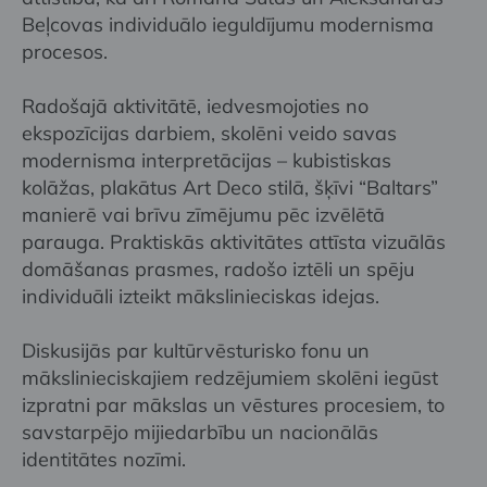
Beļcovas individuālo ieguldījumu modernisma
procesos.
Radošajā aktivitātē, iedvesmojoties no
ekspozīcijas darbiem, skolēni veido savas
modernisma interpretācijas – kubistiskas
kolāžas, plakātus Art Deco stilā, šķīvi “Baltars”
manierē vai brīvu zīmējumu pēc izvēlētā
parauga. Praktiskās aktivitātes attīsta vizuālās
domāšanas prasmes, radošo iztēli un spēju
individuāli izteikt mākslinieciskas idejas.
Diskusijās par kultūrvēsturisko fonu un
mākslinieciskajiem redzējumiem skolēni iegūst
izpratni par mākslas un vēstures procesiem, to
savstarpējo mijiedarbību un nacionālās
identitātes nozīmi.