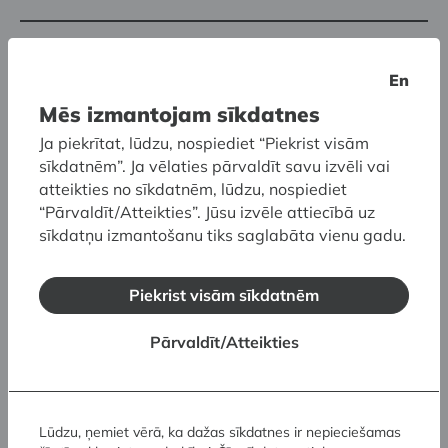
En
Mērķauditorija
Mēs izmantojam sīkdatnes
Vidusskolas vecuma skolēni (10.–12. klase)
Ja piekrītat, lūdzu, nospiediet “Piekrist visām
sīkdatnēm”. Ja vēlaties pārvaldīt savu izvēli vai
Norises valoda
atteikties no sīkdatnēm, lūdzu, nospiediet
“Pārvaldīt/Atteikties”. Jūsu izvēle attiecībā uz
Latviešu
sīkdatņu izmantošanu tiks saglabāta vienu gadu.
(Norise svešvalodā jāsaskaņo ar muzeja darbinieku)
Norises ilgums
Piekrist visām sīkdatnēm
60–90 minūtes
Pārvaldīt/Atteikties
Dalības maksa
9,00 EUR no skolēna
Lūdzu, ņemiet vērā, ka dažas sīkdatnes ir nepieciešamas