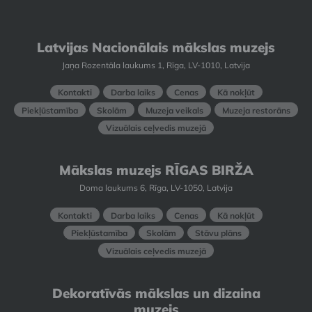
Latvijas Nacionālais mākslas muzejs
Jaņa Rozentāla laukums 1, Rīga, LV-1010, Latvija
Kontakti
Darba laiks
Cenas
Kā nokļūt
Piekļūstamība
Skolām
Muzeja veikals
Muzeja restorāns
Vizuālais ceļvedis muzejā
Mākslas muzejs RĪGAS BIRŽA
Doma laukums 6, Rīga, LV-1050, Latvija
Kontakti
Darba laiks
Cenas
Kā nokļūt
Piekļūstamība
Skolām
Stāvu plāns
Vizuālais ceļvedis muzejā
Dekoratīvās mākslas un dizaina
muzejs