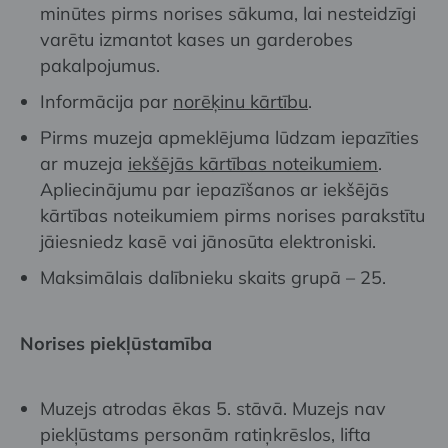
minūtes pirms norises sākuma, lai nesteidzīgi
varētu izmantot kases un garderobes
pakalpojumus.
Informācija par
norēķinu kārtību
.
Pirms muzeja apmeklējuma lūdzam iepazīties
ar muzeja
iekšējās kārtības noteikumiem
.
Apliecinājumu par iepazīšanos ar iekšējās
kārtības noteikumiem pirms norises parakstītu
jāiesniedz kasē vai jānosūta elektroniski.
Maksimālais dalībnieku skaits grupā – 25.
Norises piekļūstamība
Muzejs atrodas ēkas 5. stāvā. Muzejs nav
piekļūstams personām ratiņkrēslos, lifta