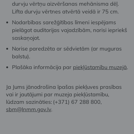
durvju vērtņu aizvēršanas mehānisma dēļ.
Lifta durvju vērtnes atvērtā veidā ir 75 cm.
Nodarbības sarežģītības līmeni iespējams
pielāgot auditorijas vajadzībām, norisi iepriekš
saskaņojot.
Norise paredzēta ar sēdvietām (ar muguras
balstu).
Plašāka informācija par
piekļūstamību muzejā
.
Ja Jums jānodrošina īpašas piekļuves prasības
vai ir jautājumi par muzeja piekļūstamību,
lūdzam sazināties: (+371) 67 288 800,
sbm@lnmm.gov.lv
.