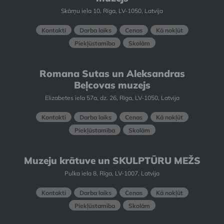
Skārņu iela 10, Rīga, LV-1050, Latvija
Kontakti
Darba laiks
Cenas
Kā nokļūt
Piekļūstamība
Skolām
Romana Sutas un Aleksandras
Beļcovas muzejs
Elizabetes iela 57a, dz. 26, Rīga, LV-1050, Latvija
Kontakti
Darba laiks
Cenas
Kā nokļūt
Piekļūstamība
Skolām
Muzeju krātuve un SKULPTŪRU MEŽS
Pulka iela 8, Rīga, LV-1007, Latvija
Kontakti
Darba laiks
Cenas
Kā nokļūt
Piekļūstamība
Skolām