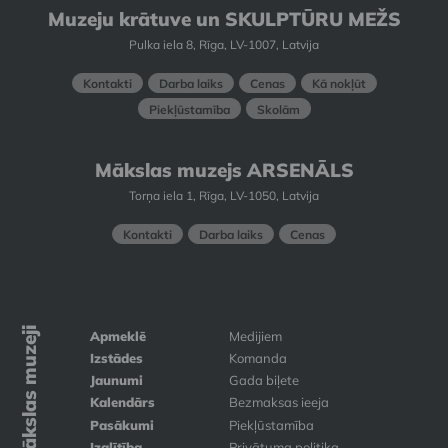
Muzeju krātuve un SKULPTŪRU MEŽS
Pulka iela 8, Rīga, LV-1007, Latvija
Kontakti
Darba laiks
Cenas
Kā nokļūt
Piekļūstamība
Skolām
Mākslas muzejs ARSENĀLS
Torņa iela 1, Rīga, LV-1050, Latvija
Kontakti
Darba laiks
Cenas
Mākslas muzeji
Apmeklē
Medijiem
Izstādes
Komanda
Jaunumi
Gada biļete
Kalendārs
Bezmaksas ieeja
Pasākumi
Piekļūstamība
Izglītība
Privātuma politika