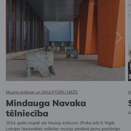
Muzeju krātuve un SKULPTŪRU MEŽS
M
Mindauga Navaka
tēlniecība
A
2024. gada nogalē pie Muzeju krātuves (Pulka ielā 8, Rīgā)
Latvijas Nacionālais mākslas muzejs piedāvā jaunu pastāvīgo