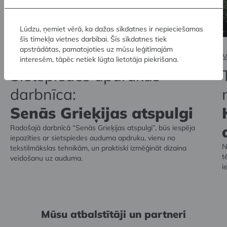
Lūdzu, ņemiet vērā, ka dažas sīkdatnes ir nepieciešamas
šīs tīmekļa vietnes darbībai. Šīs sīkdatnes tiek
apstrādātas, pamatojoties uz mūsu leģitīmajām
Muzeju krātuve un SKULPTŪRU MEŽS
M
interesēm, tāpēc netiek lūgta lietotāja piekrišana.
Sietspiedes apdrukas
darbnīca:
Senās Grieķijas atspulgi
Radošajā darbnīcā “Senās Grieķijas atspulgi”, būs iespēja
iepazīties ar sietspiedes auduma apdruku, vienu no
N
tekstilmākslas tehnikām, un praktiski izmēģināt dizaina
t
veidošanu uz auduma.
i
Mūsu atbalstītāji un partneri