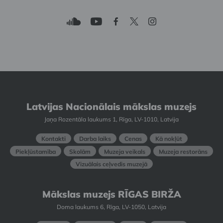
Latvijas Nacionālais mākslas muzejs
Jaņa Rozentāla laukums 1, Rīga, LV-1010, Latvija
Kontakti
Darba laiks
Cenas
Kā nokļūt
Piekļūstamība
Skolām
Muzeja veikals
Muzeja restorāns
Vizuālais ceļvedis muzejā
Mākslas muzejs RĪGAS BIRŽA
Doma laukums 6, Rīga, LV-1050, Latvija