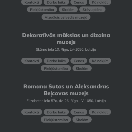
Kontakti
Darba laiks
Cenas
Kā nokļūt
Piekļūstamība
Skolām
Stāvu plāns
Vizuālais ceļvedis muzejā
Dekoratīvās mākslas un dizaina
muzejs
Skārņu iela 10, Rīga, LV-1050, Latvija
Kontakti
Darba laiks
Cenas
Kā nokļūt
Piekļūstamība
Skolām
Romana Sutas un Aleksandras
Beļcovas muzejs
Elizabetes iela 57a, dz. 26, Rīga, LV-1050, Latvija
Kontakti
Darba laiks
Cenas
Kā nokļūt
Piekļūstamība
Skolām