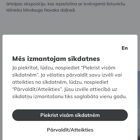
ārtelpas ekspozīciju, kas iepazīstina ar ievērojamā lietuviešu
tēlnieka Mindauga Navaka daiļradi.
Izglītība
En
Mēs izmantojam sīkdatnes
Skatīt visas
Ja piekrītat, lūdzu, nospiediet “Piekrist visām
sīkdatnēm”. Ja vēlaties pārvaldīt savu izvēli vai
atteikties no sīkdatnēm, lūdzu, nospiediet
“Pārvaldīt/Atteikties”. Jūsu izvēle attiecībā uz
sīkdatņu izmantošanu tiks saglabāta vienu gadu.
Piekrist visām sīkdatnēm
Pārvaldīt/Atteikties