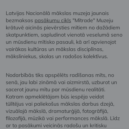
Latvijas Nacionālā mākslas muzeja jaunais
bezmaksas
pasākumu cikls
"Mītrade" Muzeju
krātuvē aicinās pievērsties mītiem no dažādiem
skatpunktiem, sapludinot vienotā veselumā seno
un mūsdienu mītisko pasauli, kā arī apvienojot
vairākas kultūras un mākslas disciplīnas,
māksliniekus, skolas un radošos kolektīvus.
Nodarbībās tiks apspēlēts radīšanas mīts, no
senā, jau labi zināmā vai aizmirstā, uzburot un
sacerot jaunu mītu par mūsdienu realitāti.
Katram apmeklētājam būs iespēja veidot
tūlītējus vai paliekošus mākslas darbus dzejā,
vizuālajā mākslā, dramaturģijā, fotogrāfijā,
filozofijā, mūzikā vai performances mākslā. Līdz
ar to pasākumi veicinās radošu un kritisku