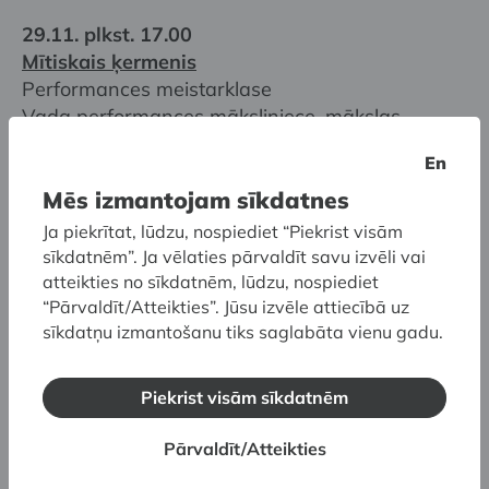
29.11. plkst. 17.00
Mītiskais ķermenis
Performances meistarklase
Vada performances māksliniece, mākslas
terapeite
Simona Orinska
En
Pieteikšanās
anketa
Mēs izmantojam sīkdatnes
Ja piekrītat, lūdzu, nospiediet “Piekrist visām
06.12. plkst. 17.00
sīkdatnēm”. Ja vēlaties pārvaldīt savu izvēli vai
Dziesmas mītrade
atteikties no sīkdatnēm, lūdzu, nospiediet
Vokālā meistarklase
“Pārvaldīt/Atteikties”. Jūsu izvēle attiecībā uz
Vada dziedātāja, balss skolotāja
Zane Šmite
sīkdatņu izmantošanu tiks saglabāta vienu gadu.
Pieteikšanās
anketa
Piekrist visām sīkdatnēm
Mītrades pasākumi norisināsies netradicionālā
gaisotnē – uz dalībniekiem noraudzīsies Mīrona
Pārvaldīt/Atteikties
"Diskobols", Prāksitēla "Hermejs ar mazo