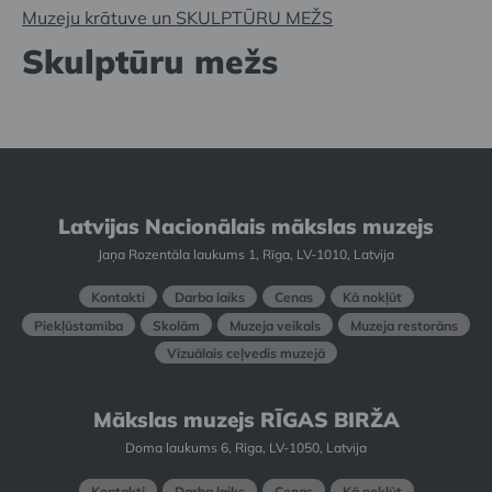
Muzeju krātuve un SKULPTŪRU MEŽS
Skulptūru mežs
Latvijas Nacionālais mākslas muzejs
Jaņa Rozentāla laukums 1, Rīga, LV-1010, Latvija
Kontakti
Darba laiks
Cenas
Kā nokļūt
Piekļūstamība
Skolām
Muzeja veikals
Muzeja restorāns
Vizuālais ceļvedis muzejā
Mākslas muzejs RĪGAS BIRŽA
Doma laukums 6, Rīga, LV-1050, Latvija
Kontakti
Darba laiks
Cenas
Kā nokļūt