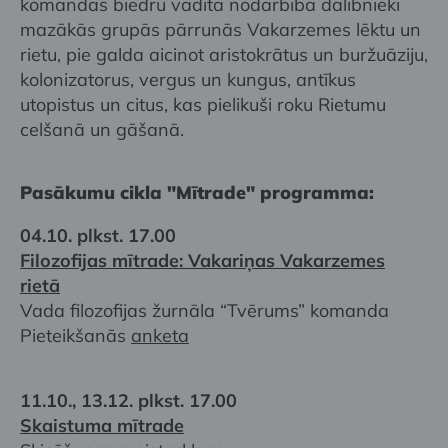
komandas biedru vadītā nodarbībā dalībnieki
mazākās grupās pārrunās Vakarzemes lēktu un
rietu, pie galda aicinot aristokrātus un buržuāziju,
kolonizatorus, vergus un kungus, antīkus
utopistus un citus, kas pielikuši roku Rietumu
celšanā un gāšanā.
Pasākumu cikla "Mītrade" programma:
04.10. plkst. 17.00
Filozofijas mītrade: Vakariņas Vakarzemes
rietā
Vada filozofijas žurnāla “Tvērums” komanda
Pieteikšanās
anketa
11.10., 13.12. plkst. 17.00
Skaistuma mītrade