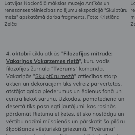
Latvijas Nacionālā mākslas muzeja Antīkās un
L
renesanses tēlniecības nolējumu ekspozīcijā "Skulptūru
r
mežs" apskatāmā darba fragments. Foto: Kristiāna
m
Zelča
Z
4. oktobrī
ciklu atklās "
Filozofijas mītrade:
Vakariņas Vakarzemes rietā
", kuru vadīs
filozofijas žurnāla "
Tvērums
" komanda.
Vakariņās "
Skulptūru mežā
" attiecības starp
aktieri un dekorācijām tiks vēlreiz pārvērtētas,
atstājot galda piederumus un ēdienus fonā un
centrā liekot sarunu. Uzkodās, pamatēdienā un
desertā tiks pasniegti jautājumi, kas rosinās
pārdomāt Rietumu etiķetes, ētisko nostādņu un
vērtību nozīmi mūsdienās un pārskatīt šo pīlāru
šķobīšanos vēsturiskā griezumā. "Tvēruma"