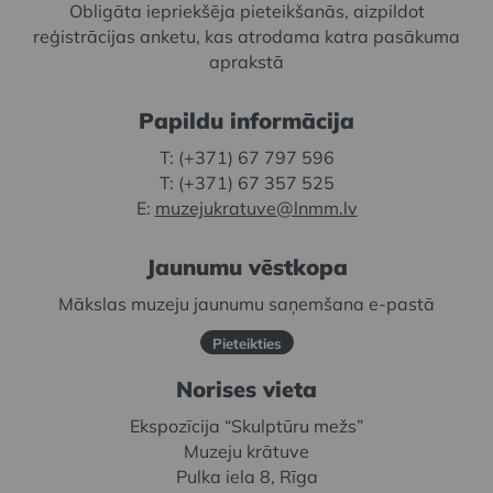
Obligāta iepriekšēja pieteikšanās, aizpildot
reģistrācijas anketu, kas atrodama katra pasākuma
aprakstā
Papildu informācija
T: (+371) 67 797 596
T: (+371) 67 357 525
E:
muzejukratuve@lnmm.lv
Jaunumu vēstkopa
Mākslas muzeju jaunumu saņemšana e-pastā
Pieteikties
Norises vieta
Ekspozīcija “Skulptūru mežs”
Muzeju krātuve
Pulka iela 8, Rīga