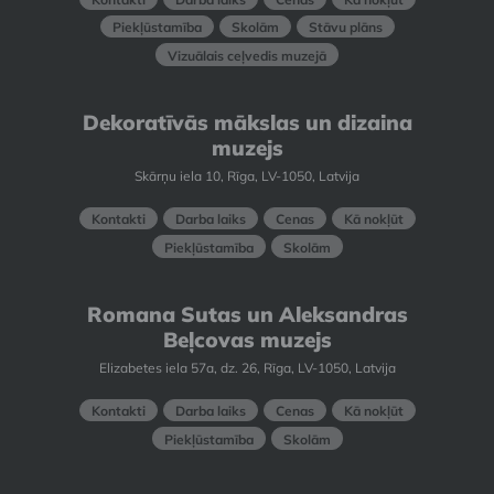
Piekļūstamība
Skolām
Stāvu plāns
Vizuālais ceļvedis muzejā
Dekoratīvās mākslas un dizaina
muzejs
Skārņu iela 10, Rīga, LV-1050, Latvija
Kontakti
Darba laiks
Cenas
Kā nokļūt
Piekļūstamība
Skolām
Romana Sutas un Aleksandras
Beļcovas muzejs
Elizabetes iela 57a, dz. 26, Rīga, LV-1050, Latvija
Kontakti
Darba laiks
Cenas
Kā nokļūt
Piekļūstamība
Skolām