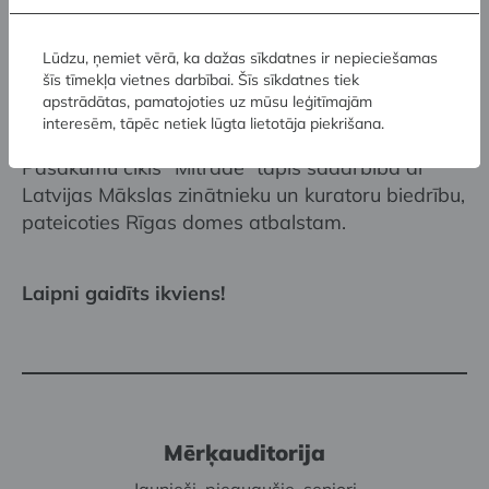
Dionīsu", "Džustiniani Atēna", Mikelandželo
"Mozus" un citas antīkā un renesanses laika
Lūdzu, ņemiet vērā, ka dažas sīkdatnes ir nepieciešamas
skulptūru reprodukcijas, kas aplūkojamas
šīs tīmekļa vietnes darbībai. Šīs sīkdatnes tiek
ekspozīcijā "
Skulptūru mežs"
.
apstrādātas, pamatojoties uz mūsu leģitīmajām
interesēm, tāpēc netiek lūgta lietotāja piekrišana.
Pasākumu cikls “Mītrade” tapis sadarbībā ar
Latvijas Mākslas zinātnieku un kuratoru biedrību,
pateicoties Rīgas domes atbalstam.
Laipni gaidīts ikviens!
Mērķauditorija