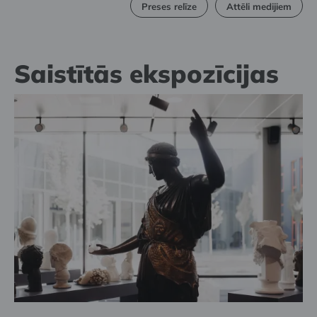
Preses relīze
Attēli medijiem
Saistītās ekspozīcijas