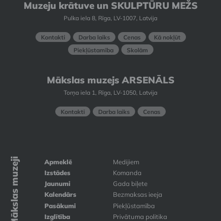
Muzeju krātuve un SKULPTŪRU MEŽS
Pulka iela 8, Rīga, LV-1007, Latvija
Kontakti
Darba laiks
Cenas
Kā nokļūt
Piekļūstamība
Skolām
Mākslas muzejs ARSENĀLS
Torņa iela 1, Rīga, LV-1050, Latvija
Kontakti
Darba laiks
Cenas
Mākslas muzeji
Apmeklē
Medijiem
Izstādes
Komanda
Jaunumi
Gada biļete
Kalendārs
Bezmaksas ieeja
Pasākumi
Piekļūstamība
Izglītība
Privātuma politika