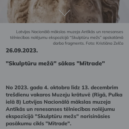
Latvijas Nacionālā mākslas muzeja Antīkās un renesanses
tēlniecības nolējumu ekspozīcijā “Skulptūru mežs” apskatāmā
darba fragments. Foto: Kristiāna Zelča
26.09.2023.
"Skulptūru mežā" sākas "Mītrade"
No 2023. gada 4. oktobra līdz 13. decembrim
trešdienu vakaros Muzeju krātuvē (Rīgā, Pulka
ielā 8) Latvijas Nacionālā mākslas muzeja
Antīkās un renesanses tēlniecības nolējumu
ekspozīcijā "Skulptūru mežs" norisināsies
pasākumu cikls "Mītrade".