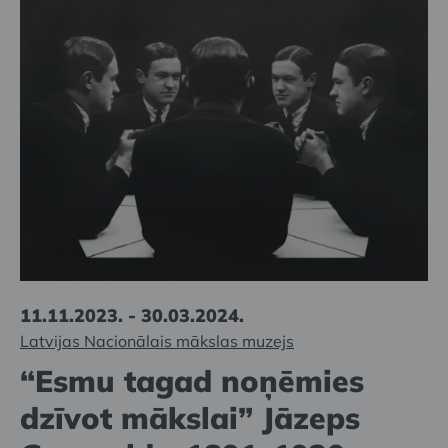
11.11.2023. - 30.03.2024.
Latvijas Nacionālais mākslas muzejs
“Esmu tagad noņēmies
dzīvot mākslai” Jāzeps