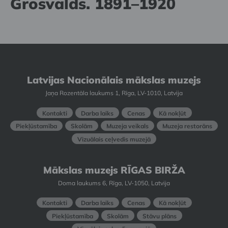
Grosvalds. 1891–1920
Latvijas Nacionālais mākslas muzejs
Jaņa Rozentāla laukums 1, Rīga, LV-1010, Latvija
Kontakti
Darba laiks
Cenas
Kā nokļūt
Piekļūstamība
Skolām
Muzeja veikals
Muzeja restorāns
Vizuālais ceļvedis muzejā
Mākslas muzejs RĪGAS BIRŽA
Doma laukums 6, Rīga, LV-1050, Latvija
Kontakti
Darba laiks
Cenas
Kā nokļūt
Piekļūstamība
Skolām
Stāvu plāns