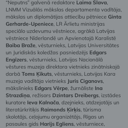
“Neputns” galvenā redaktore
Laima Slava
,
LNMM Vizuālās mākslas departamenta vadītāja,
mākslas un diplomātijas attiecību pētniece
Ginta
Gerharde-Upeniece
, LR Ārlietu ministrijas
speciālo uzdevumu vēstniece, agrākā Latvijas
vēstniece Nīderlandē un Apvienotajā Karalistē
Baiba Braže
, vēsturnieks, Latvijas Universitātes
un Juridiskās koledžas pasniedzējs
Edgars
Engīzers
, vēsturnieks, Latvijas Nacionālā
vēstures muzeja direktora vietnieks zinātniskajā
darbā
Toms Ķikuts
, vēsturnieks, Latvijas Kara
muzeja vadītāja vietnieks
Juris Ciganovs
,
mākslinieks
Edgars Vērpe
, žurnāliste
Ina
Strazdiņa
, režisors
Dzintars Dreibergs
, izstādes
kuratore
Ieva Kalnača
, dzejnieks, atdzejotājs un
literatūrkritiķis
Raimonds Ķirķis
, tūrisma
skolotājs, ceļojumu organizētājs, Rīgas un
pasaules gids
Harijs Egliens
, vēsturniece,