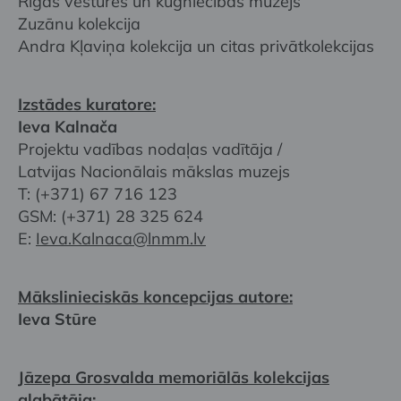
Rīgas vēstures un kuģniecības muzejs
Zuzānu kolekcija
Andra Kļaviņa kolekcija un citas privātkolekcijas
Izstādes kuratore:
Ieva Kalnača
Projektu vadības nodaļas vadītāja /
Latvijas Nacionālais mākslas muzejs
T: (+371) 67 716 123
GSM: (+371) 28 325 624
E:
Ieva.Kalnaca@lnmm.lv
Mākslinieciskās koncepcijas autore:
Ieva Stūre
Jāzepa Grosvalda memoriālās kolekcijas
glabātāja: