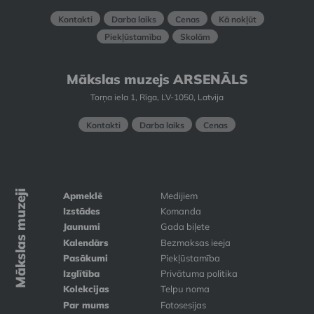
Kontakti
Darba laiks
Cenas
Kā nokļūt
Piekļūstamība
Skolām
Mākslas muzejs ARSENĀLS
Torņa iela 1, Rīga, LV-1050, Latvija
Kontakti
Darba laiks
Cenas
Mākslas muzeji
Apmeklē
Medijiem
Izstādes
Komanda
Jaunumi
Gada biļete
Kalendārs
Bezmaksas ieeja
Pasākumi
Piekļūstamība
Izglītība
Privātuma politika
Kolekcijas
Telpu noma
Par mums
Fotosesijas