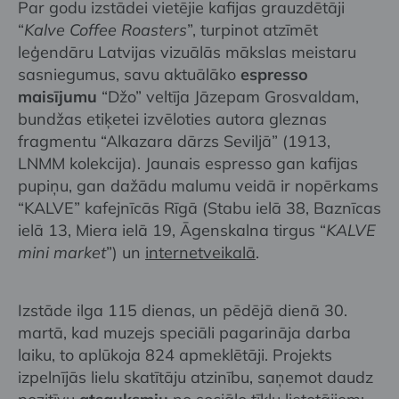
Par godu izstādei vietējie kafijas grauzdētāji
“
Kalve Coffee Roasters
”, turpinot atzīmēt
leģendāru Latvijas vizuālās mākslas meistaru
sasniegumus, savu aktuālāko
espresso
maisījumu
“Džo” veltīja Jāzepam Grosvaldam,
bundžas etiķetei izvēloties autora gleznas
fragmentu “Alkazara dārzs Seviljā” (1913,
LNMM kolekcija). Jaunais espresso gan kafijas
pupiņu, gan dažādu malumu veidā ir nopērkams
“KALVE” kafejnīcās Rīgā (Stabu ielā 38, Baznīcas
ielā 13, Miera ielā 19, Āgenskalna tirgus “
KALVE
mini market
”) un
internetveikalā
.
Izstāde ilga 115 dienas, un pēdējā dienā 30.
martā, kad muzejs speciāli pagarināja darba
laiku, to aplūkoja 824 apmeklētāji. Projekts
izpelnījās lielu skatītāju atzinību, saņemot daudz