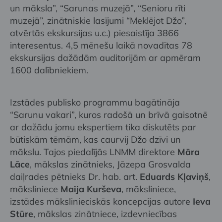
un māksla”, “Sarunas muzejā”, “Senioru rīti
muzejā”, zinātniskie lasījumi “Meklējot Džo”,
atvērtās ekskursijas u.c.) piesaistīja 3866
interesentus. 4,5 mēnešu laikā novadītas 78
ekskursijas dažādām auditorijām ar apmēram
1600 dalībniekiem.
Izstādes publisko programmu bagātināja
“Sarunu vakari”, kuros radošā un brīvā gaisotnē
ar dažādu jomu ekspertiem tika diskutēts par
būtiskām tēmām, kas caurvij Džo dzīvi un
mākslu. Tajos piedalījās LNMM direktore
Māra
Lāce
, mākslas zinātnieks, Jāzepa Grosvalda
daiļrades pētnieks Dr. hab. art.
Eduards Kļaviņš
,
māksliniece
Maija Kurševa
, māksliniece,
izstādes mākslinieciskās koncepcijas autore
Ieva
Stūre
, mākslas zinātniece, izdevniecības