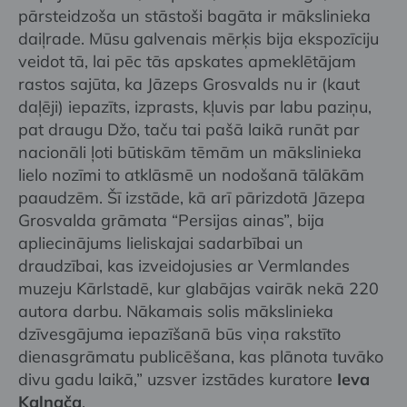
pārsteidzoša un stāstoši bagāta ir mākslinieka
daiļrade. Mūsu galvenais mērķis bija ekspozīciju
veidot tā, lai pēc tās apskates apmeklētājam
rastos sajūta, ka Jāzeps Grosvalds nu ir (kaut
daļēji) iepazīts, izprasts, kļuvis par labu paziņu,
pat draugu Džo, taču tai pašā laikā runāt par
nacionāli ļoti būtiskām tēmām un mākslinieka
lielo nozīmi to atklāsmē un nodošanā tālākām
paaudzēm. Šī izstāde, kā arī pārizdotā Jāzepa
Grosvalda grāmata “Persijas ainas”, bija
apliecinājums lieliskajai sadarbībai un
draudzībai, kas izveidojusies ar Vermlandes
muzeju Kārlstadē, kur glabājas vairāk nekā 220
autora darbu. Nākamais solis mākslinieka
dzīvesgājuma iepazīšanā būs viņa rakstīto
dienasgrāmatu publicēšana, kas plānota tuvāko
divu gadu laikā,” uzsver izstādes kuratore
Ieva
Kalnača
.