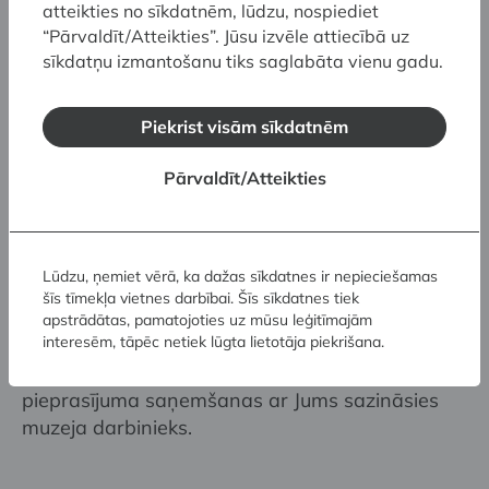
atteikties no sīkdatnēm, lūdzu, nospiediet
tapis Parīzē 1919. gadā, neilgi pēc mākslinieka
“Pārvaldīt/Atteikties”. Jūsu izvēle attiecībā uz
atgriešanās no Persijas teritorijas, bet pati
sīkdatņu izmantošanu tiks saglabāta vienu gadu.
grāmata pirmo un vienīgo reizi tikusi izdota
1978. gadā Stokholmā. Tajā ietverti ceļojuma
spilgtāko vērojumu un pārdzīvojumu apraksti,
Piekrist visām sīkdatnēm
kas tiešā veidā sasaucas ar viņa Austrumu ciklā
Pārvaldīt/Atteikties
atspoguļotajām emocijām. Jaunā grāmata
papildināta ar apjomīgu vizuālo materiālu,
tādējādi liekot atdzimt šim unikālajam darbam.
Izdevums ir četrās valodās – oriģinālā
Lūdzu, ņemiet vērā, ka dažas sīkdatnes ir nepieciešamas
manuskripta franču valodā, faksimils un
šīs tīmekļa vietnes darbībai. Šīs sīkdatnes tiek
tulkojumi latviešu, angļu un zviedru valodā.
apstrādātas, pamatojoties uz mūsu leģitīmajām
interesēm, tāpēc netiek lūgta lietotāja piekrišana.
Grāmatu var iegādāties apgāda “
Neputns
” un
muzeja veikalā, kā arī aizpildot
formu
. Pēc
pieprasījuma saņemšanas ar Jums sazināsies
muzeja darbinieks.