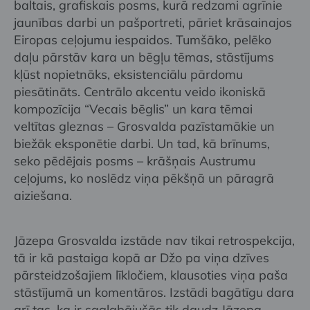
baltais, grafiskais posms, kurā redzami agrīnie
jaunības darbi un pašportreti, pāriet krāsainajos
Eiropas ceļojumu iespaidos. Tumšāko, pelēko
daļu pārstāv kara un bēgļu tēmas, stāstījums
kļūst nopietnāks, eksistenciālu pārdomu
piesātināts. Centrālo akcentu veido ikoniskā
kompozīcija “Vecais bēglis” un kara tēmai
veltītas gleznas – Grosvalda pazīstamākie un
biežāk eksponētie darbi. Un tad, kā brīnums,
seko pēdējais posms – krāšņais Austrumu
ceļojums, ko noslēdz viņa pēkšņā un pāragrā
aiziešana.
Jāzepa Grosvalda izstāde nav tikai retrospekcija,
tā ir kā pastaiga kopā ar Džo pa viņa dzīves
pārsteidzošajiem līkločiem, klausoties viņa paša
stāstījumā un komentāros. Izstādi bagātīgu dara
arī tas, ka ir saglabājušās tik daudz Jāzepa