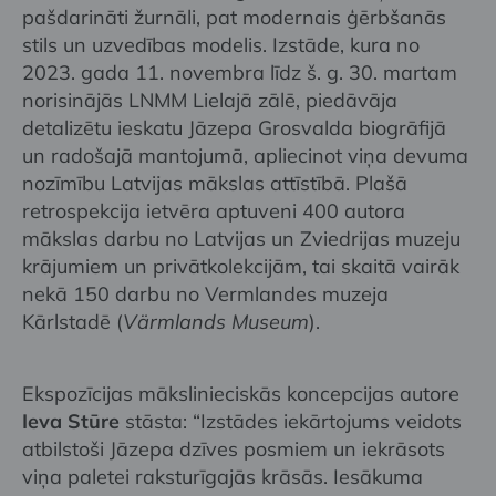
pašdarināti žurnāli, pat modernais ģērbšanās
stils un uzvedības modelis. Izstāde, kura no
2023. gada 11. novembra līdz š. g. 30. martam
norisinājās LNMM Lielajā zālē, piedāvāja
detalizētu ieskatu Jāzepa Grosvalda biogrāfijā
un radošajā mantojumā, apliecinot viņa devuma
nozīmību Latvijas mākslas attīstībā. Plašā
retrospekcija ietvēra aptuveni 400 autora
mākslas darbu no Latvijas un Zviedrijas muzeju
krājumiem un privātkolekcijām, tai skaitā vairāk
nekā 150 darbu no Vermlandes muzeja
Kārlstadē (
Värmlands Museum
).
Ekspozīcijas mākslinieciskās koncepcijas autore
Ieva Stūre
stāsta: “Izstādes iekārtojums veidots
atbilstoši Jāzepa dzīves posmiem un iekrāsots
viņa paletei raksturīgajās krāsās. Iesākuma