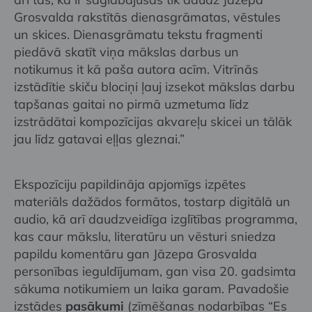
Grosvalda rakstītās dienasgrāmatas, vēstules
un skices. Dienasgrāmatu tekstu fragmenti
piedāvā skatīt viņa mākslas darbus un
notikumus it kā paša autora acīm. Vitrīnās
izstādītie skiču blociņi ļauj izsekot mākslas darbu
tapšanas gaitai no pirmā uzmetuma līdz
izstrādātai kompozīcijas akvareļu skicei un tālāk
jau līdz gatavai eļļas gleznai.”
Ekspozīciju papildināja apjomīgs izpētes
materiāls dažādos formātos, tostarp digitālā un
audio, kā arī daudzveidīga izglītības programma,
kas caur mākslu, literatūru un vēsturi sniedza
papildu komentāru gan Jāzepa Grosvalda
personības ieguldījumam, gan visa 20. gadsimta
sākuma notikumiem un laika garam. Pavadošie
izstādes
pasākumi
(zīmēšanas nodarbības “Es