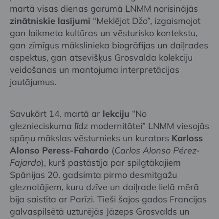
martā visas dienas garumā LNMM norisinājās
zinātniskie lasījumi
“Meklējot Džo”, izgaismojot
gan laikmeta kultūras un vēsturisko kontekstu,
gan zīmīgus mākslinieka biogrāfijas un daiļrades
aspektus, gan atsevišķus Grosvalda kolekciju
veidošanas un mantojuma interpretācijas
jautājumus.
Savukārt 14. martā ar
lekciju
“No
gleznieciskuma līdz modernitātei” LNMM viesojās
spāņu mākslas vēsturnieks un kurators
Karloss
Alonso Peress-Fahardo
(
Carlos Alonso Pérez-
Fajardo
), kurš pastāstīja par spilgtākajiem
Spānijas 20. gadsimta pirmo desmitgažu
gleznotājiem, kuru dzīve un daiļrade lielā mērā
bija saistīta ar Parīzi. Tieši šajos gados Francijas
galvaspilsētā uzturējās Jāzeps Grosvalds un