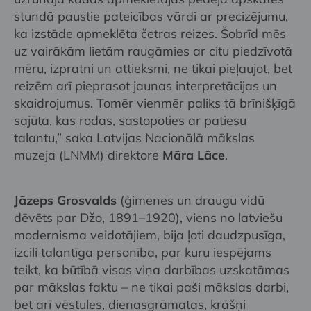
stundā paustie pateicības vārdi ar precizējumu,
ka izstāde apmeklēta četras reizes. Šobrīd mēs
uz vairākām lietām raugāmies ar citu piedzīvotā
mēru, izpratni un attieksmi, ne tikai pieļaujot, bet
reizēm arī pieprasot jaunas interpretācijas un
skaidrojumus. Tomēr vienmēr paliks tā brīnišķīgā
sajūta, kas rodas, sastopoties ar patiesu
talantu,” saka Latvijas Nacionālā mākslas
muzeja (LNMM) direktore
Māra Lāce
.
Jāzeps Grosvalds
(ģimenes un draugu vidū
dēvēts par Džo, 1891–1920), viens no latviešu
modernisma veidotājiem, bija ļoti daudzpusīga,
izcili talantīga personība, par kuru iespējams
teikt, ka būtībā visas viņa darbības uzskatāmas
par mākslas faktu – ne tikai paši mākslas darbi,
bet arī vēstules, dienasgrāmatas, krāšņi