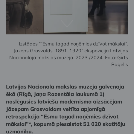
Izstādes ““Esmu tagad noņēmies dzīvot mākslai”.
Jāzeps Grosvalds. 1891–1920” ekspozīcija Latvijas
Nacionālajā mākslas muzejā. 2023./2024. Foto: Ģirts
Raģelis
Latvijas Nacionālā mākslas muzeja galvenajā
ēkā (Rīgā, Jaņa Rozentāla laukumā 1)
noslēgusies latviešu modernisma aizsācējam
Jāzepam Grosvaldam veltīta apjomīgā
retrospekcija “Esmu tagad noņēmies dzīvot
mākslai”*, kopumā piesaistot 51 020 skatītāju
uzmanību.