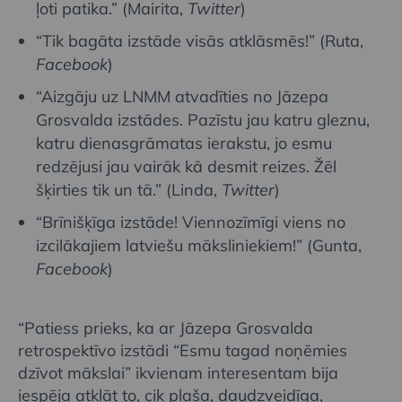
ļoti patika.” (Mairita,
Twitter
)
“Tik bagāta izstāde visās atklāsmēs!” (Ruta,
Facebook
)
“Aizgāju uz LNMM atvadīties no Jāzepa
Grosvalda izstādes. Pazīstu jau katru gleznu,
katru dienasgrāmatas ierakstu, jo esmu
redzējusi jau vairāk kā desmit reizes. Žēl
šķirties tik un tā.” (Linda,
Twitter
)
“Brīnišķīga izstāde! Viennozīmīgi viens no
izcilākajiem latviešu māksliniekiem!” (Gunta,
Facebook
)
“Patiess prieks, ka ar Jāzepa Grosvalda
retrospektīvo izstādi “Esmu tagad noņēmies
dzīvot mākslai” ikvienam interesentam bija
iespēja atklāt to, cik plaša, daudzveidīga,