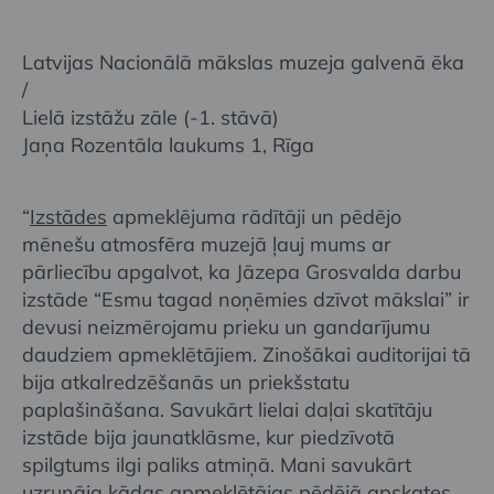
Latvijas Nacionālā mākslas muzeja galvenā ēka
/
Lielā izstāžu zāle (-1. stāvā)
Jaņa Rozentāla laukums 1, Rīga
“
Izstādes
apmeklējuma rādītāji un pēdējo
mēnešu atmosfēra muzejā ļauj mums ar
pārliecību apgalvot, ka Jāzepa Grosvalda darbu
izstāde “Esmu tagad noņēmies dzīvot mākslai” ir
devusi neizmērojamu prieku un gandarījumu
daudziem apmeklētājiem. Zinošākai auditorijai tā
bija atkalredzēšanās un priekšstatu
paplašināšana. Savukārt lielai daļai skatītāju
izstāde bija jaunatklāsme, kur piedzīvotā
spilgtums ilgi paliks atmiņā. Mani savukārt
uzrunāja kādas apmeklētājas pēdējā apskates