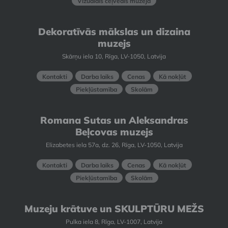
Vizuālais ceļvedis muzejā
Dekoratīvās mākslas un dizaina
muzejs
Skārņu iela 10, Rīga, LV-1050, Latvija
Kontakti
Darba laiks
Cenas
Kā nokļūt
Piekļūstamība
Skolām
Romana Sutas un Aleksandras
Beļcovas muzejs
Elizabetes iela 57a, dz. 26, Rīga, LV-1050, Latvija
Kontakti
Darba laiks
Cenas
Kā nokļūt
Piekļūstamība
Skolām
Muzeju krātuve un SKULPTŪRU MEŽS
Pulka iela 8, Rīga, LV-1007, Latvija