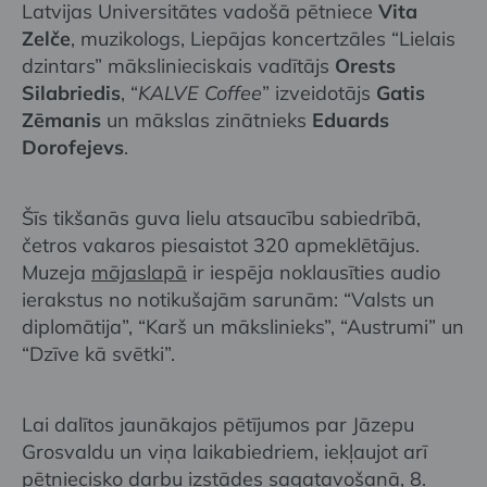
Latvijas Universitātes vadošā pētniece
Vita
Zelče
, muzikologs, Liepājas koncertzāles “Lielais
dzintars” mākslinieciskais vadītājs
Orests
Silabriedis
, “
KALVE Coffee
” izveidotājs
Gatis
Zēmanis
un mākslas zinātnieks
Eduards
Dorofejevs
.
Šīs tikšanās guva lielu atsaucību sabiedrībā,
četros vakaros piesaistot 320 apmeklētājus.
Muzeja
mājaslapā
ir iespēja noklausīties audio
ierakstus no notikušajām sarunām: “Valsts un
diplomātija”, “Karš un mākslinieks”, “Austrumi” un
“Dzīve kā svētki”.
Lai dalītos jaunākajos pētījumos par Jāzepu
Grosvaldu un viņa laikabiedriem, iekļaujot arī
pētniecisko darbu izstādes sagatavošanā, 8.