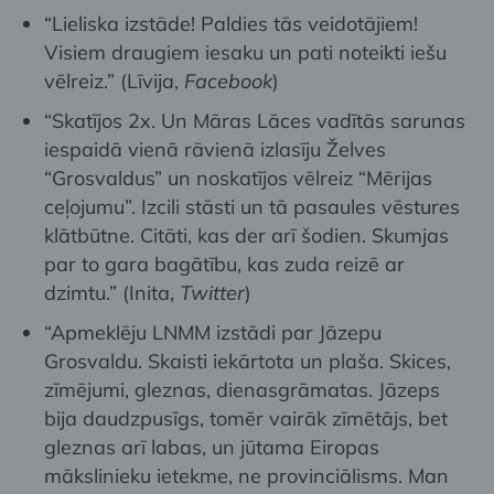
“Lieliska izstāde! Paldies tās veidotājiem!
Visiem draugiem iesaku un pati noteikti iešu
vēlreiz.” (Līvija,
Facebook
)
“Skatījos 2x. Un Māras Lāces vadītās sarunas
iespaidā vienā rāvienā izlasīju Želves
“Grosvaldus” un noskatījos vēlreiz “Mērijas
ceļojumu”. Izcili stāsti un tā pasaules vēstures
klātbūtne. Citāti, kas der arī šodien. Skumjas
par to gara bagātību, kas zuda reizē ar
dzimtu.” (Inita,
Twitter
)
“Apmeklēju LNMM izstādi par Jāzepu
Grosvaldu. Skaisti iekārtota un plaša. Skices,
zīmējumi, gleznas, dienasgrāmatas. Jāzeps
bija daudzpusīgs, tomēr vairāk zīmētājs, bet
gleznas arī labas, un jūtama Eiropas
mākslinieku ietekme, ne provinciālisms. Man