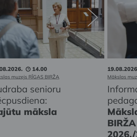
08.2026.
14.00
19.08.2026
slas muzejs RĪGAS BIRŽA
Mākslas muz
udraba senioru
Inform
ēcpusdiena:
pedag
ajūtu māksla
Māksl
BIRŽA 
2026./