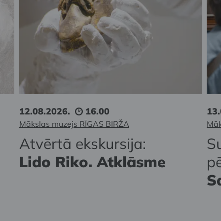
12.08.2026.
16.00
13.
Mākslas muzejs RĪGAS BIRŽA
Māk
Atvērtā ekskursija:
S
Lido Riko. Atklāsme
p
S