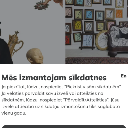
Mēs izmantojam sīkdatnes
En
16.07.2022. - 04.09.2022
Ja piekrītat, lūdzu, nospiediet “Piekrist visām sīkdatnēm”.
Mākslas muzejs RĪGAS BIRŽ
Ja vēlaties pārvaldīt savu izvēli vai atteikties no
 grupas
Hants Sl
sīkdatnēm, lūdzu, nospiediet “Pārvaldīt/Atteikties”. Jūsu
izvēle attiecībā uz sīkdatņu izmantošanu tiks saglabāta
tora izvēle
Brīnumai
vienu gadu.