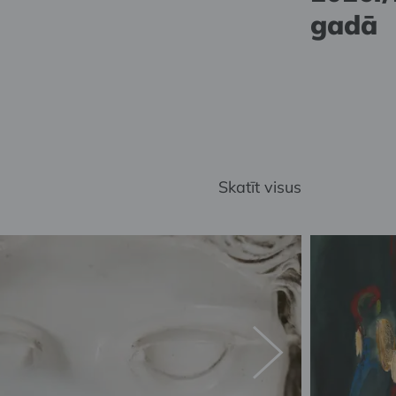
gadā
Skatīt visus