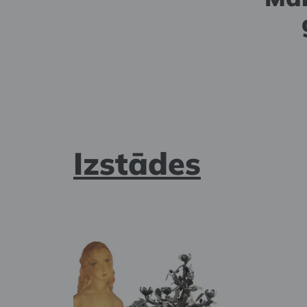
skatā
skat
Izstādes