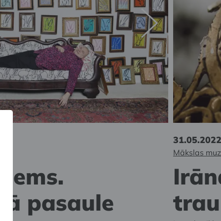
.
31.05.2022
A
Mākslas muz
onems.
Irā
nā pasaule
trau