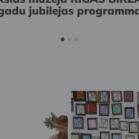
ma spāņu mākslinieka Lid
āma mākslinieka Jāņa Av
gadu jubilejas programm
personālizstāde “Atklāsme
personālizstāde “Tālē”