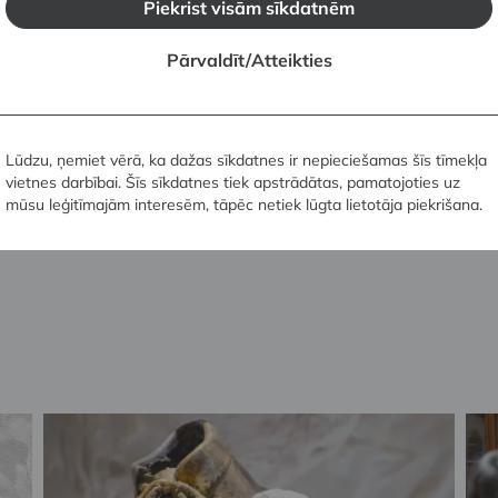
Piekrist visām sīkdatnēm
Pārvaldīt/Atteikties
Lūdzu, ņemiet vērā, ka dažas sīkdatnes ir nepieciešamas šīs tīmekļa
vietnes darbībai. Šīs sīkdatnes tiek apstrādātas, pamatojoties uz
mūsu leģitīmajām interesēm, tāpēc netiek lūgta lietotāja piekrišana.