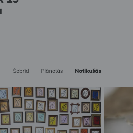
o Riko
otiņa
a
”
Šobrīd
Plānotās
Notikušās