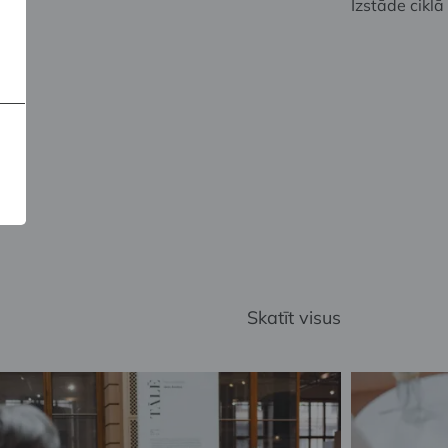
Izstāde ciklā
Skatīt visus