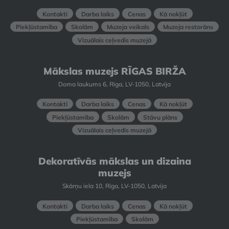
Kontakti
Darba laiks
Cenas
Kā nokļūt
Piekļūstamība
Skolām
Muzeja veikals
Muzeja restorāns
Vizuālais ceļvedis muzejā
Mākslas muzejs RĪGAS BIRŽA
Doma laukums 6, Rīga, LV-1050, Latvija
Kontakti
Darba laiks
Cenas
Kā nokļūt
Piekļūstamība
Skolām
Stāvu plāns
Vizuālais ceļvedis muzejā
Dekoratīvās mākslas un dizaina
muzejs
Skārņu iela 10, Rīga, LV-1050, Latvija
Kontakti
Darba laiks
Cenas
Kā nokļūt
Piekļūstamība
Skolām