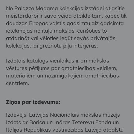
No Palazzo Madama kolekcijas izstādei atlasītie
meistardarbi ir sava veida atbilde tam, kāpēc tik
daudzas Eiropas valstis gadsimtu aiz gadsimta
ietekmējās no itāļu mākslas, cenšoties to
atdarināt vai vēloties iegūt savās privātajās
kolekcijās, lai greznotu piļu interjerus.
Izdotais katalogs vienlaikus ir arī mākslas
vēstures pētījums par amatniecības veidiem,
materiāliem un nozīmīgākajiem amatniecības
centriem.
Ziņas par izdevumu:
Izdevējs: Latvijas Nacionālais mākslas muzejs
Izdots ar Borisa un Ināras Teterevu Fonda un
Itālijas Republikas vēstniecības Latvijā atbalstu