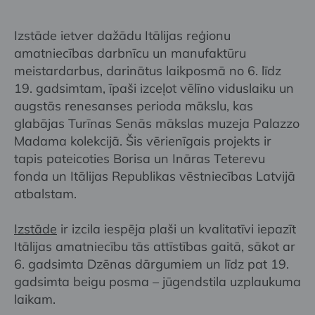
Izstāde ietver dažādu Itālijas reģionu
amatniecības darbnīcu un manufaktūru
meistardarbus, darinātus laikposmā no 6. līdz
19. gadsimtam, īpaši izceļot vēlīno viduslaiku un
augstās renesanses perioda mākslu, kas
glabājas Turīnas Senās mākslas muzeja Palazzo
Madama kolekcijā. Šis vērienīgais projekts ir
tapis pateicoties Borisa un Ināras Teterevu
fonda un Itālijas Republikas vēstniecības Latvijā
atbalstam.
Izstāde
ir izcila iespēja plaši un kvalitatīvi iepazīt
Itālijas amatniecību tās attīstības gaitā, sākot ar
6. gadsimta Dzēnas dārgumiem un līdz pat 19.
gadsimta beigu posma – jūgendstila uzplaukuma
laikam.