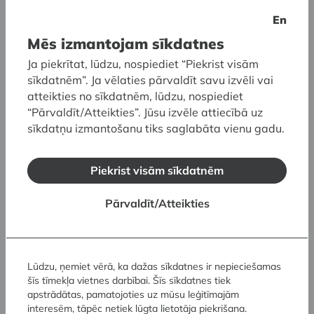
En
Mēs izmantojam sīkdatnes
Ja piekrītat, lūdzu, nospiediet “Piekrist visām
sīkdatnēm”. Ja vēlaties pārvaldīt savu izvēli vai
atteikties no sīkdatnēm, lūdzu, nospiediet
Saistītās izstādes
“Pārvaldīt/Atteikties”. Jūsu izvēle attiecībā uz
sīkdatņu izmantošanu tiks saglabāta vienu gadu.
Piekrist visām sīkdatnēm
Pārvaldīt/Atteikties
Lūdzu, ņemiet vērā, ka dažas sīkdatnes ir nepieciešamas
šīs tīmekļa vietnes darbībai. Šīs sīkdatnes tiek
apstrādātas, pamatojoties uz mūsu leģitīmajām
interesēm, tāpēc netiek lūgta lietotāja piekrišana.