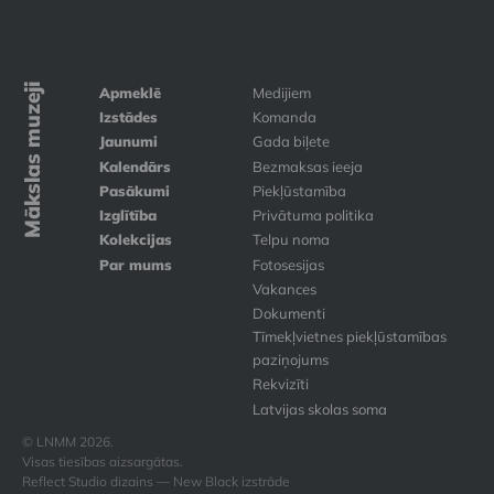
Mākslas muzeji
Apmeklē
Medijiem
Izstādes
Komanda
Jaunumi
Gada biļete
Kalendārs
Bezmaksas ieeja
Pasākumi
Piekļūstamība
Izglītība
Privātuma politika
Kolekcijas
Telpu noma
Par mums
Fotosesijas
Vakances
Dokumenti
Tīmekļvietnes piekļūstamības
paziņojums
Rekvizīti
Latvijas skolas soma
© LNMM 2026.
Visas tiesības aizsargātas.
Reflect Studio dizains — New Black izstrāde