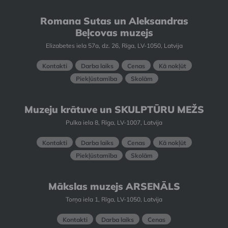
Romana Sutas un Aleksandras
Beļcovas muzejs
Elizabetes iela 57a, dz. 26, Rīga, LV-1050, Latvija
Kontakti
Darba laiks
Cenas
Kā nokļūt
Piekļūstamība
Skolām
Muzeju krātuve un SKULPTŪRU MEŽS
Pulka iela 8, Rīga, LV-1007, Latvija
Kontakti
Darba laiks
Cenas
Kā nokļūt
Piekļūstamība
Skolām
Mākslas muzejs ARSENĀLS
Torņa iela 1, Rīga, LV-1050, Latvija
Kontakti
Darba laiks
Cenas