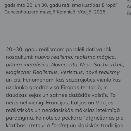
gadsimta 20. un 30. gadu reālisma kustības Eiropā”
A
Guncenhauzera muzejā Kemnicā, Vācijā. 2025.
Br
20.–30. gadu reālismam paralēli doti vairāki
nosaukumi:
nuovo realismo
,
realismo mágico
,
pittura metafisica
,
Novecento
,
Neue Sachlichkeit
,
Magischer Realismus
,
Verismus
,
nové realismy
un citi. Fenomenam, kas sazarojoties vienlaikus
uzplauka gandrīz visā Eiropas teritorijā, ir
daudzas sejas un saknes dažādās valstīs. To
neizsmeļ vienīgi Francijas, Itālijas un Vācijas
reālistiskās un neoklasiskās mākslas ietekmīgā
paradigma, ko noteica pēckara “atgriešanās pie
kārtības” (
retour à l’ordre
) un klasiskās tradīcijas