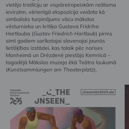
vietējo tradīciju ar vispāreiropeiskām reālisma
ievirzēm, vērienīgā ekspozīcija veidota kā
simbolisks turpinājums vācu mākslas
vēsturnieka un kritiķa Gustava Frīdriha
Hartlauba (
Gustav Friedrich Hartlaub
) pirms
simt gadiem sarīkotajai slavenajai jaunās
lietišķības izstādei, kas tolaik pēc norises
Manheimā un Drēzdenē piestāja Kemnicā –
tagadējā Mākslas muzeja ēkā Teātra laukumā
(
Kunstsammlungen am Theaterplatz
).