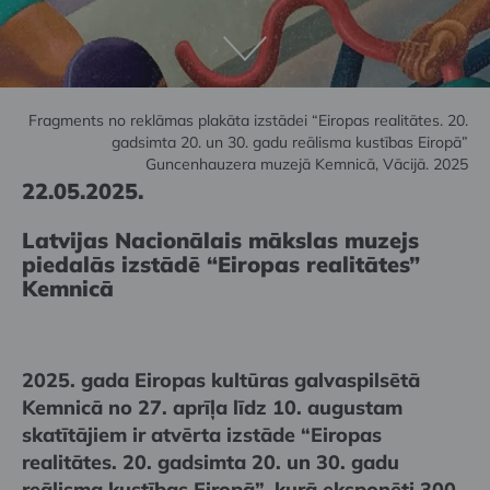
Fragments no reklāmas plakāta izstādei “Eiropas realitātes. 20.
gadsimta 20. un 30. gadu reālisma kustības Eiropā”
Guncenhauzera muzejā Kemnicā, Vācijā. 2025
22.05.2025.
Latvijas Nacionālais mākslas muzejs
piedalās izstādē “Eiropas realitātes”
Kemnicā
2025. gada Eiropas kultūras galvaspilsētā
Kemnicā no 27. aprīļa līdz 10. augustam
skatītājiem ir atvērta izstāde “Eiropas
realitātes. 20. gadsimta 20. un 30. gadu
reālisma kustības Eiropā”, kurā eksponēti 300