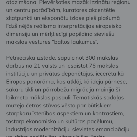
atdzimšana. Pievēršoties mazāk izzinātu reģionu
un centru parādībām, kuratores akcentētie
skatpunkti un eksponātu izlase pleš plašumā
līdzšinējās reālisma interpretācijas eiropeisko
dimensiju un mērķtiecīgi papildina sieviešu
mākslas vēstures “baltos laukumus”.
Pētnieciskā izstāde, sapulcinot 300 mākslas
darbus no 21 valsts un iesaistot 76 mākslas
institūciju un privātus deponētājus, iecerēta kā
Eiropas panorāma, kas atklāj, kā ideju pārnese,
sakaru tīkli un pārrobežu migrācija mainīja šī
laikmeta mākslas pasauli. Tematiskās sadaļas
muzeja četros stāvos vēsta par būtiskiem
starpkaru īstenības aspektiem un kontrastiem,
tostarp ekonomisko un kultūras pacēlumu,
industrijas modernizāciju, sievietes emancipāciju