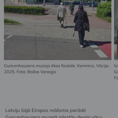
Guncenhauzera muzeja ēkas fasāde. Kemnica, Vācija.
Iz
2025. Foto: Baiba Vanaga
G
Fo
Latviju šajā Eiropas reālisma parādē
Guncenhauzera muzejā pārstāv deviņi vācu