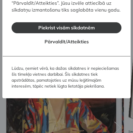
vācvalodīgā izdevuma pirmā vāka, kā viena no
“Pārvaldīt/Atteikties”. Jūsu izvēle attiecībā uz
sīkdatņu izmantošanu tiks saglabāta vienu gadu.
Kemnicas kopizstādes sejām, starptautisku
atpazīstamību iemanto Kārļa Miesnieka efektīgi
portretētā “Dāma pidžamā” (1933).
Piekrist visām sīkdatnēm
Pārvaldīt/Atteikties
Lūdzu, ņemiet vērā, ka dažas sīkdatnes ir nepieciešamas
šīs tīmekļa vietnes darbībai. Šīs sīkdatnes tiek
apstrādātas, pamatojoties uz mūsu leģitīmajām
interesēm, tāpēc netiek lūgta lietotāja piekrišana.
I