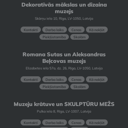
Dekoratīvās mākslas un dizaina
muzejs
Skārņu iela 10, Rīga, LV-1050, Latvija
Kontakti
Darba laiks
Cenas
Kā nokļūt
Piekļūstamība
Skolām
Romana Sutas un Aleksandras
Beļcovas muzejs
Elizabetes iela 57a, dz. 26, Rīga, LV-1050, Latvija
Kontakti
Darba laiks
Cenas
Kā nokļūt
Piekļūstamība
Skolām
Muzeju krātuve un SKULPTŪRU MEŽS
Pulka iela 8, Rīga, LV-1007, Latvija
Kontakti
Darba laiks
Cenas
Kā nokļūt