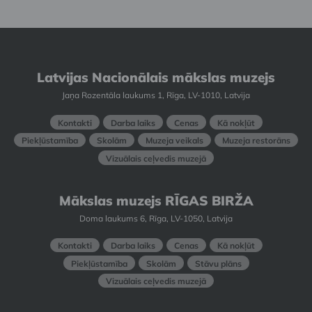
Latvijas Nacionālais mākslas muzejs
Jaņa Rozentāla laukums 1, Rīga, LV-1010, Latvija
Kontakti
Darba laiks
Cenas
Kā nokļūt
Piekļūstamība
Skolām
Muzeja veikals
Muzeja restorāns
Vizuālais ceļvedis muzejā
Mākslas muzejs RĪGAS BIRŽA
Doma laukums 6, Rīga, LV-1050, Latvija
Kontakti
Darba laiks
Cenas
Kā nokļūt
Piekļūstamība
Skolām
Stāvu plāns
Vizuālais ceļvedis muzejā