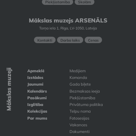
Piekļūstamība
Skolām
Mākslas muzejs ARSENĀLS
Torņa iela 1, Rīga, LV-1050, Latvija
Kontakti
Darba laiks
Cenas
Mākslas muzeji
Apmeklē
Medijiem
Izstādes
Komanda
Jaunumi
Gada biļete
Kalendārs
Bezmaksas ieeja
Pasākumi
Piekļūstamība
Izglītība
Privātuma politika
Kolekcijas
Telpu noma
Par mums
Fotosesijas
Vakances
Dokumenti