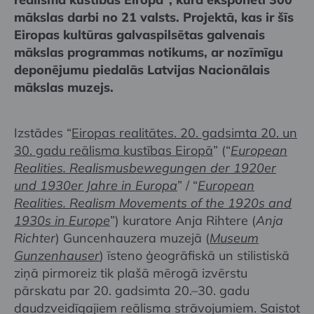
mākslas darbi no 21 valsts. Projektā, kas ir šīs
Eiropas kultūras galvaspilsētas galvenais
mākslas programmas notikums, ar nozīmīgu
deponējumu piedalās Latvijas Nacionālais
mākslas muzejs.
Izstādes “
Eiropas realitātes. 20. gadsimta 20. un
30. gadu reālisma kustības Eiropā
” (“
European
Realities. Realismusbewegungen der 1920er
und 1930er Jahre in Europa
” / “
European
Realities. Realism Movements of the 1920s and
1930s in Europe
”) kuratore Anja Rihtere (
Anja
Richter
) Guncenhauzera muzejā (
Museum
Gunzenhauser
) īsteno ģeogrāfiskā un stilistiskā
ziņā pirmoreiz tik plašā mērogā izvērstu
pārskatu par 20. gadsimta 20.–30. gadu
daudzveidīgajiem reālisma strāvojumiem. Saistot