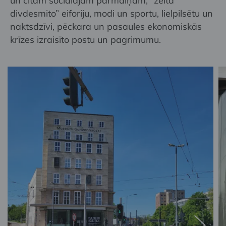
un citām sociālajām pārmaiņām, “zelta
divdesmito” eiforiju, modi un sportu, lielpilsētu un
naktsdzīvi, pēckara un pasaules ekonomiskās
krīzes izraisīto postu un pagrimumu.