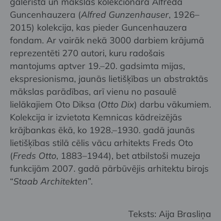
galerista un mākslas kolekcionāra Alfrēda
Guncenhauzera (
Alfred Gunzenhauser
, 1926–
2015) kolekcija, kas pieder Guncenhauzera
fondam. Ar vairāk nekā 3000 darbiem krājumā
reprezentēti 270 autori, kuru radošais
mantojums aptver 19.–20. gadsimta mijas,
ekspresionisma, jaunās lietišķības un abstraktās
mākslas parādības, arī vienu no pasaulē
lielākajiem Oto Diksa (
Otto Dix
) darbu vākumiem.
Kolekcija ir izvietota Kemnicas kādreizējās
krājbankas ēkā, ko 1928.–1930. gadā jaunās
lietišķības stilā cēlis vācu arhitekts Freds Oto
(
Freds Otto
, 1883–1944), bet atbilstoši muzeja
funkcijām 2007. gadā pārbūvējis arhitektu birojs
“
Staab Architekten
”.
Teksts: Aija Brasliņa