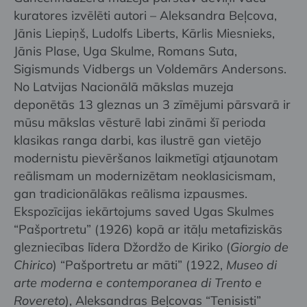
kuratores izvēlēti autori – Aleksandra Beļcova,
Jānis Liepiņš, Ludolfs Liberts, Kārlis Miesnieks,
Jānis Plase, Uga Skulme, Romans Suta,
Sigismunds Vidbergs un Voldemārs Andersons.
No Latvijas Nacionālā mākslas muzeja
deponētās 13 gleznas un 3 zīmējumi pārsvarā ir
mūsu mākslas vēsturē labi zināmi šī perioda
klasikas ranga darbi, kas ilustrē gan vietējo
modernistu pievēršanos laikmetīgi atjaunotam
reālismam un modernizētam neoklasicismam,
gan tradicionālākas reālisma izpausmes.
Ekspozīcijas iekārtojums saved Ugas Skulmes
“Pašportretu” (1926) kopā ar itāļu metafiziskās
glezniecības līdera Džordžo de Kiriko (
Giorgio de
Chirico
) “Pašportretu ar māti” (1922,
Museo di
arte moderna e contemporanea di Trento e
Rovereto
), Aleksandras Beļcovas “Tenisisti”